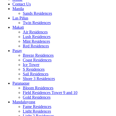
Contact Us
Manila
Sands Residences
Las Piñas
Twin Residences
Makati
Air Residences
Lush Residences
Mint Residences
Red Residences
Pasay
Breeze Residences
Coast Residences
Ice Tower
S Residences
Sail Residences
Shore 3 Residences
Paranaque
Bloom Residences
Field Residences Tower 9 and 10
Gold Residences
Mandaluyong
Fame Residences
Light Residences
Light 2 Residences