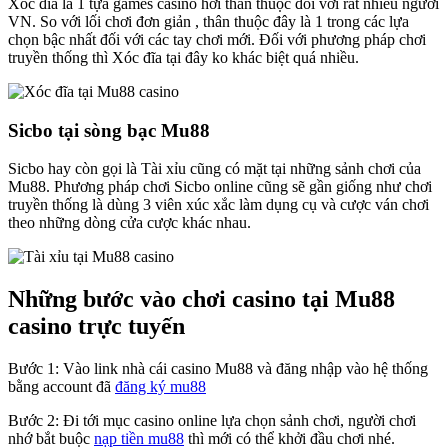
Xóc đĩa là 1 tựa games casino hơi thân thuộc đối với rất nhiều người
VN. So với lối chơi đơn giản , thân thuộc đây là 1 trong các lựa
chọn bậc nhất đối với các tay chơi mới. Đối với phương pháp chơi
truyền thống thì Xóc đĩa tại đây ko khác biệt quá nhiều.
Sicbo tại sòng bạc Mu88
Sicbo hay còn gọi là Tài xỉu cũng có mặt tại những sảnh chơi của
Mu88. Phương pháp chơi Sicbo online cũng sẽ gần giống như chơi
truyền thống là dùng 3 viên xúc xắc làm dụng cụ và cược ván chơi
theo những dòng cửa cược khác nhau.
Những bước vào chơi casino tại Mu88
casino trực tuyến
Bước 1: Vào link nhà cái casino Mu88 và đăng nhập vào hệ thống
bằng account đã
đăng ký mu88
Bước 2: Đi tới mục casino online lựa chọn sảnh chơi, người chơi
nhớ bắt buộc
nạp tiền mu88
thì mới có thể khởi đầu chơi nhé.