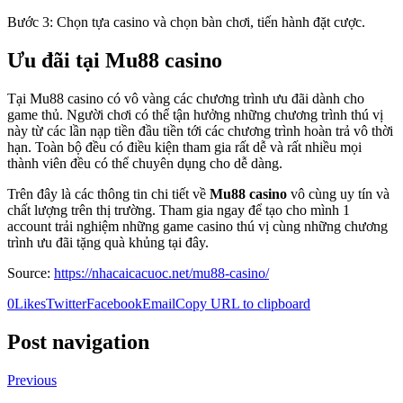
Bước 3: Chọn tựa casino và chọn bàn chơi, tiến hành đặt cược.
Ưu đãi tại Mu88 casino
Tại Mu88 casino có vô vàng các chương trình ưu đãi dành cho
game thủ. Người chơi có thể tận hưởng những chương trình thú vị
này từ các lần nạp tiền đầu tiền tới các chương trình hoàn trả vô thời
hạn. Toàn bộ đều có điều kiện tham gia rất dễ và rất nhiều mọi
thành viên đều có thể chuyên dụng cho dễ dàng.
Trên đây là các thông tin chi tiết về
Mu88 casino
vô cùng uy tín và
chất lượng trên thị trường. Tham gia ngay để tạo cho mình 1
account trải nghiệm những game casino thú vị cùng những chương
trình ưu đãi tặng quà khủng tại đây.
Source:
https://nhacaicacuoc.net/mu88-casino/
0
Likes
Twitter
Facebook
Email
Copy URL to clipboard
Post navigation
Previous