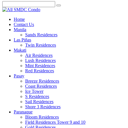
Home
Contact Us
Manila
Sands Residences
Las Piñas
Twin Residences
Makati
Air Residences
Lush Residences
Mint Residences
Red Residences
Pasay
Breeze Residences
Coast Residences
Ice Tower
S Residences
Sail Residences
Shore 3 Residences
Paranaque
Bloom Residences
Field Residences Tower 9 and 10
Gold Residences