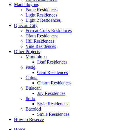
Mandaluyong
Fame Residences
Light Residences
Light 2 Residences
Quezon City
Fern at Grass Residences
Glam Residences
Hill Residences
Vine Residences
Other Projects
Muntinlupa
Leaf Residences
Pasig
Gem Residences
Cainta
Charm Residences
Bulacan
Joy Residences
Iloilo
Style Residences
Bacolod
Smile Residences
How to Reserve
Home