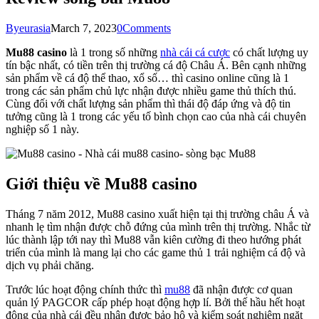
By
eurasia
March 7, 2023
0
Comments
Mu88 casino
là 1 trong số những
nhà cái cá cược
có chất lượng uy
tín bậc nhất, có tiền trên thị trường cá độ Châu Á. Bên cạnh những
sản phẩm về cá độ thể thao, xổ số… thì casino online cũng là 1
trong các sản phẩm chủ lực nhận được nhiều game thủ thích thú.
Cùng đối với chất lượng sản phẩm thì thái độ đáp ứng và độ tin
tưởng cũng là 1 trong các yếu tố bình chọn cao của nhà cái chuyên
nghiệp số 1 này.
Giới thiệu về Mu88 casino
Tháng 7 năm 2012, Mu88 casino xuất hiện tại thị trường châu Á và
nhanh lẹ tìm nhận được chỗ đứng của mình trên thị trường. Nhắc từ
lúc thành lập tới nay thì Mu88 vẫn kiên cường đi theo hướng phát
triển của mình là mang lại cho các game thủ 1 trải nghiệm cá độ và
dịch vụ phải chăng.
Trước lúc hoạt động chính thức thì
mu88
đã nhận được cơ quan
quản lý PAGCOR cấp phép hoạt động hợp lí. Bởi thế hầu hết hoạt
động của nhà cái đều nhận được bảo hộ và kiểm soát nghiêm ngặt