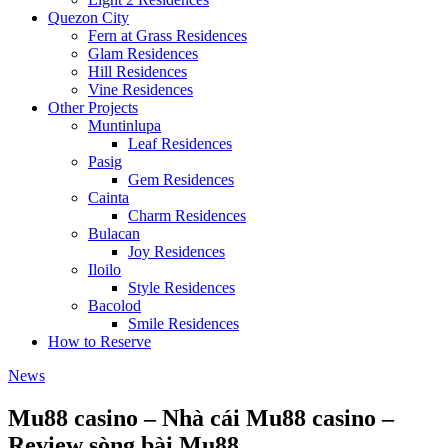
Quezon City
Fern at Grass Residences
Glam Residences
Hill Residences
Vine Residences
Other Projects
Muntinlupa
Leaf Residences
Pasig
Gem Residences
Cainta
Charm Residences
Bulacan
Joy Residences
Iloilo
Style Residences
Bacolod
Smile Residences
How to Reserve
News
Mu88 casino – Nhà cái Mu88 casino –
Review sòng bài Mu88