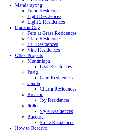
Mandaluyong
Fame Residences
Light Residences
Light 2 Residences
Quezon City
Fern at Grass Residences
Glam Residences
Hill Residences
Vine Residences
Other Projects
Muntinlupa
Leaf Residences
Pasig
Gem Residences
Cainta
Charm Residences
Bulacan
Joy Residences
Iloilo
Style Residences
Bacolod
Smile Residences
How to Reserve