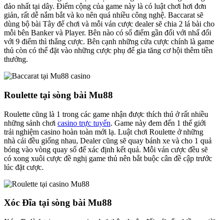
đảo nhất tại dây. Điểm cộng của game này là có luật chơi hơi đơn
giản, rất dễ nắm bắt và ko nên quá nhiều công nghệ. Baccarat sẽ
dùng bộ bài Tây để chơi và mỗi ván cược dealer sẽ chia 2 lá bài cho
mỗi bên Banker và Player. Bên nào có số điểm gần đối với nhấ đối
với 9 điểm thì thắng cược. Bên cạnh những cửa cược chính là game
thủ còn có thể đặt vào những cược phụ để gia tăng cơ hội thêm tiền
thưởng.
Roulette tại sòng bài Mu88
Roulette cũng là 1 trong các game nhận được thích thú ở rất nhiều
những sảnh chơi
casino trực tuyến
. Game này đem đến 1 thế giới
trải nghiệm casino hoàn toàn mới lạ. Luật chơi Roulette ở những
nhà cái đều giống nhau, Dealer cũng sẽ quay bánh xe và cho 1 quả
bóng vào vòng quay số để xác định kết quả. Mỗi ván cược đều sẽ
có xong xuôi cược đề nghị game thủ nên bắt buộc cân đề cập trước
lúc đặt cược.
Xóc Đĩa tại sòng bài Mu88