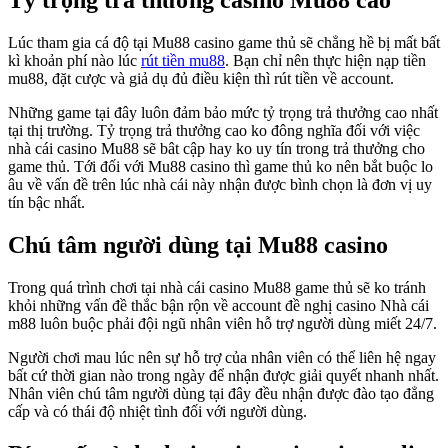
Tỷ trọng trả thưởng casino Mu88 cao
Lúc tham gia cá độ tại Mu88 casino game thủ sẽ chẳng hề bị mất bất
kì khoản phí nào lúc
rút tiền mu88
. Bạn chỉ nên thực hiện nạp tiền
mu88, đặt cược và giả dụ đủ điều kiện thì rút tiền về account.
Những game tại đây luôn đảm bảo mức tỷ trọng trả thưởng cao nhất
tại thị trường. Tỷ trọng trả thưởng cao ko đông nghĩa đối với việc
nhà cái casino Mu88 sẽ bât cập hay ko uy tín trong trả thưởng cho
game thủ. Tới đối với Mu88 casino thì game thủ ko nên bắt buộc lo
âu về vấn đề trên lúc nhà cái này nhận được bình chọn là đơn vị uy
tín bậc nhất.
Chú tâm người dùng tại Mu88 casino
Trong quá trình chơi tại nhà cái casino Mu88 game thủ sẽ ko tránh
khỏi những vấn đề thắc bận rộn về account đề nghị casino Nhà cái
m88 luôn buộc phải đội ngũ nhân viên hỗ trợ người dùng miết 24/7.
Người chơi mau lúc nên sự hỗ trợ của nhân viên có thể liên hệ ngay
bất cứ thời gian nào trong ngày để nhận được giải quyết nhanh nhất.
Nhân viên chú tâm người dùng tại đây đều nhận được đào tạo đẳng
cấp và có thái độ nhiệt tình đối với người dùng.