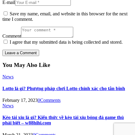
E-mail
Save my name, email, and website in this browser for the next
time I comment.
Comment
I agree that my submitted data is being collected and stored.
You May Also Like
News
Lotto là gì? Phương pháp chơi Lotto chính xác cho tân binh
February 17, 2023
0
Comments
News
Kèo tài xỉu là gì? Kiến thức về kèo tài xỉu bóng đá game thủ
phải biết – w88hihi.com
March 21, 2023
0
Comments