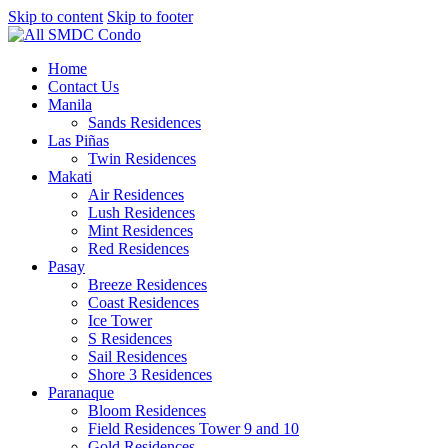
Skip to content
Skip to footer
Home
Contact Us
Manila
Sands Residences
Las Piñas
Twin Residences
Makati
Air Residences
Lush Residences
Mint Residences
Red Residences
Pasay
Breeze Residences
Coast Residences
Ice Tower
S Residences
Sail Residences
Shore 3 Residences
Paranaque
Bloom Residences
Field Residences Tower 9 and 10
Gold Residences