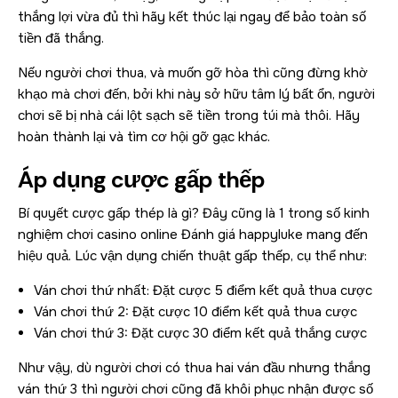
thắng lợi vừa đủ thì hãy kết thúc lại ngay để bảo toàn số
tiền đã thắng.
Nếu người chơi thua, và muốn gỡ hòa thì cũng đừng khờ
khạo mà chơi đến, bởi khi này sở hữu tâm lý bất ổn, người
chơi sẽ bị nhà cái lột sạch sẽ tiền trong túi mà thôi. Hãy
hoàn thành lại và tìm cơ hội gỡ gạc khác.
Áp dụng cược gấp thếp
Bí quyết
cược gấp thép là gì
? Đây cũng là 1 trong số kinh
nghiệm chơi casino online Đánh giá happyluke mang đến
hiệu quả. Lúc vận dụng chiến thuật gấp thếp, cụ thể như:
Ván chơi thứ nhất: Đặt cược 5 điểm kết quả thua cược
Ván chơi thứ 2: Đặt cược 10 điểm kết quả thua cược
Ván chơi thứ 3: Đặt cược 30 điểm kết quả thắng cược
Như vậy, dù người chơi có thua hai ván đầu nhưng thắng
ván thứ 3 thì người chơi cũng đã khôi phục nhận được số