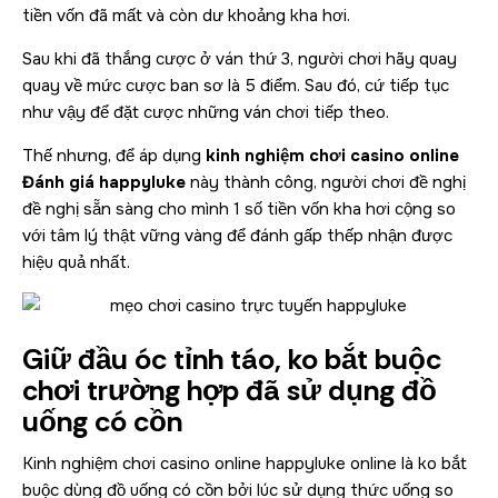
tiền vốn đã mất và còn dư khoảng kha hơi.
Sau khi đã thắng cược ở ván thứ 3, người chơi hãy quay
quay về mức cược ban sơ là 5 điểm. Sau đó, cứ tiếp tục
như vậy để đặt cược những ván chơi tiếp theo.
Thế nhưng, để áp dụng
kinh nghiệm chơi casino online
Đánh giá happyluke
này thành công, người chơi đề nghị
đề nghị sẵn sàng cho mình 1 số tiền vốn kha hơi cộng so
với tâm lý thật vững vàng để đánh gấp thếp nhận được
hiệu quả nhất.
Giữ đầu óc tỉnh táo, ko bắt buộc
chơi trường hợp đã sử dụng đồ
uống có cồn
Kinh nghiệm chơi casino online happyluke online là ko bắt
buộc dùng đồ uống có cồn bởi lúc sử dụng thức uống so