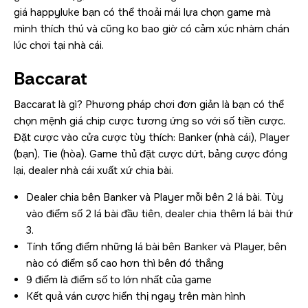
giá happyluke bạn có thể thoải mái lựa chọn game mà
mình thích thú và cũng ko bao giờ có cảm xúc nhàm chán
lúc chơi tại nhà cái.
Baccarat
Baccarat là gì
? Phương pháp chơi đơn giản là bạn có thể
chọn mệnh giá chip cược tương ứng so với số tiền cược.
Đặt cược vào cửa cược tùy thích: Banker (nhà cái), Player
(bạn), Tie (hòa). Game thủ đặt cược dứt, bảng cược đóng
lại, dealer nhà cái xuất xứ chia bài.
Dealer chia bên Banker và Player mỗi bên 2 lá bài. Tùy
vào điểm số 2 lá bài đầu tiên, dealer chia thêm lá bài thứ
3.
Tính tổng điểm những lá bài bên Banker và Player, bên
nào có điểm số cao hơn thì bên đó thắng
9 điểm là điểm số to lớn nhất của game
Kết quả ván cược hiển thị ngay trên màn hình