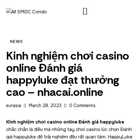
Home
Contact Us
NEWS
Manila
Kinh nghiệm chơi casino
online Đánh giá
Las Piñas
happyluke đạt thưởng
Makati
cao – nhacai.online
Pasay
eurasia
March 28, 2023
0
Comments
Paranaque
Kinh nghiệm chơi casino online Đánh giá happyluke
Mandaluyong
chắc chắn là điều mà những tay chơi casino lúc chọn Đánh
giá happyluke để trải nghiệm đều rất quan tâm. HappyLuke