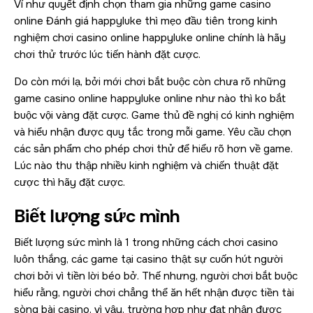
Ví như quyết định chọn tham gia những game casino
online Đánh giá happyluke thì mẹo đầu tiên trong kinh
nghiệm chơi casino online happyluke online chính là hãy
chơi thử trước lúc tiến hành đặt cược.
Do còn mới lạ, bởi mới chơi bắt buộc còn chưa rõ những
game casino online happyluke online như nào thì ko bắt
buộc vội vàng đặt cược. Game thủ đề nghị có kinh nghiệm
và hiểu nhận được quy tắc trong mỗi game. Yêu cầu chọn
các sản phẩm cho phép chơi thử để hiểu rõ hơn về game.
Lúc nào thu thập nhiều kinh nghiệm và chiến thuật đặt
cược thì hãy đặt cược.
Biết lượng sức mình
Biết lượng sức mình là 1 trong những cách chơi casino
luôn thắng, các game tại casino thật sự cuốn hút người
chơi bởi vì tiền lời béo bở. Thế nhưng, người chơi bắt buộc
hiểu rằng, người chơi chẳng thể ăn hết nhận được tiền tài
sòng bài casino, vì vậy, trường hợp như đạt nhận được