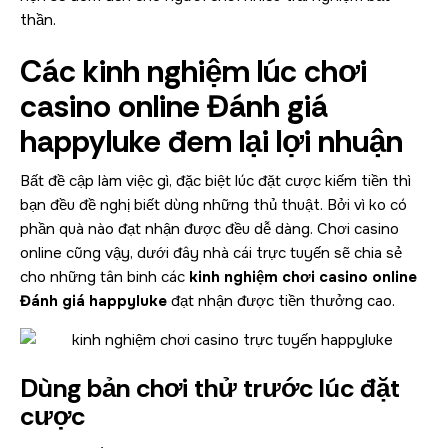
thần.
Các kinh nghiệm lúc chơi
casino online Đánh giá
happyluke đem lại lợi nhuận
Bất đề cập làm việc gì, đặc biệt lúc đặt cược kiếm tiền thì
bạn đều đề nghị biết dùng những thủ thuật. Bởi vì ko có
phần quà nào đạt nhận được đều dễ dàng. Chơi casino
online cũng vậy, dưới đây nhà cái trực tuyến sẽ chia sẻ
cho những tân binh các
kinh nghiệm chơi casino online
Đánh giá happyluke
đạt nhận được tiền thưởng cao.
Dùng bản chơi thử trước lúc đặt
cược