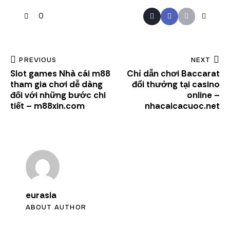
0
PREVIOUS
NEXT
Slot games Nhà cái m88
Chỉ dẫn chơi Baccarat
tham gia chơi dễ dàng
đổi thưởng tại casino
đối với những bước chi
online –
tiết – m88xin.com
nhacaicacuoc.net
eurasia
ABOUT AUTHOR