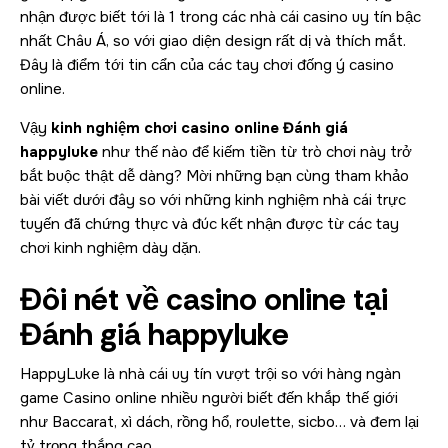
Quezon City
nhận được biết tới là 1 trong các nhà cái casino uy tín bậc
nhất Châu Á, so với giao diện design rất dị và thích mắt.
Đây là điểm tới tin cẩn của các tay chơi đống ý casino
Other Projects
online.
How to Reserve
Vậy
kinh nghiệm chơi casino online Đánh giá
happyluke
như thế nào để kiếm tiền từ trò chơi này trở
bắt buộc thật dễ dàng? Mời những bạn cùng tham khảo
bài viết dưới đây so với những kinh nghiệm nhà cái trực
tuyến đã chứng thực và đúc kết nhận được từ các tay
chơi kinh nghiệm dày dặn.
Đôi nét về casino online tại
Đánh giá happyluke
HappyLuke là nhà cái uy tín vượt trội so với hàng ngàn
game Casino online nhiều người biết đến khắp thế giới
như Baccarat, xì dách, rồng hổ, roulette, sicbo… và đem lại
tỷ trọng thắng cao.