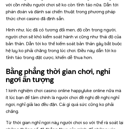
với cồn nhiều người chơi sẽ ko còn tỉnh táo nữa. Dẫn tới
phán đoán và đánh sai chiến thuật trong phương pháp
thức chơi casino đã định sẵn.
Hình như, lúc đã có tương đối men, độ cồn trong người,
người chơi sẽ khó kiểm soát hành vi cũng như thái độ của
bản thân. Dẫn tới ko thể kiểm soát bản thân gây bắt buộc
hệ lụy ko phải chăng trong lúc chơi. Điều này dẫn tới ko
tỉnh táo trong đặt cược, khiến dễ thua hơn.
Bằng phẳng thời gian chơi, nghỉ
ngơi ấn tượng
1 kinh nghiệm chơi casino online happyluke online nữa mà
ít lúc bạn để tâm chính là người chơi đề nghị đề nghị nghỉ
ngơi, nghỉ giải lao đều đặn. Cái gì quá sức cũng ko phải
chăng.
Từ thời gian nghỉ ngơi này người chơi so với thể rà soát lại