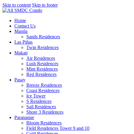
Skip to content
Skip to footer
Home
Contact Us
Manila
Sands Residences
Las Piñas
Twin Residences
Makati
Air Residences
Lush Residences
Mint Residences
Red Residences
Pasay
Breeze Residences
Coast Residences
Ice Tower
S Residences
Sail Residences
Shore 3 Residences
Paranaque
Bloom Residences
Field Residences Tower 9 and 10
Gold Residences