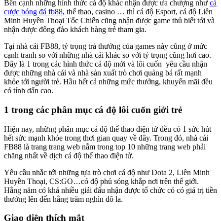
Bên cạnh những hình thức cá độ khác nhận được ưa chượng như
cá
cược bóng đá fb88
, thể thao, casino … thì cá độ Esport, cá độ Liên
Minh Huyền Thoại Tốc Chiến cũng nhận được game thủ biết tới và
nhận được đông đảo khách hàng trẻ tham gia.
Tại nhà cái FB88, tỷ trọng trả thưởng của games này cũng ở mức
cạnh tranh so với những nhà cái khác so với tỷ trọng cũng hơi cao.
Đây là 1 trong các hình thức cá độ mới và lôi cuốn yêu cầu nhận
được những nhà cái và nhà sản xuất trò chơi quảng bá rất mạnh
khỏe tới người trẻ. Hầu hết cả những mức thưởng, khuyến mãi đều
có tính dấn cao.
1 trong các phân mục cá độ lôi cuốn giới trẻ
Hiện nay, những phân mục cá độ thể thao điện tử đều có 1 sức hút
hết sức mạnh khỏe trong thơi gian quay về đây. Trong đó, nhà cái
FB88 là trang trang web nằm trong top 10 những trang web phải
chăng nhất về dịch cá độ thể thao điện tử.
Yêu cầu nhắc tới những tựa trò chơi cá độ như Dota 2, Liên Minh
Huyền Thoại, CS:GO…có độ phủ sóng khắp nơi trên thế giới.
Hằng năm có khá nhiều giải đấu nhận được tổ chức có có giá trị tiền
thưởng lên đến hằng trăm nghìn đô la.
Giao diện thích mắt