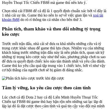
Huyền Thoại Tốc Chiến FB88 mà game thủ nên lưu ý.
Chọn nhà cái FB88 để cá độ là 1 quyết định chuẩn xác bởi vì đây là
1 nhà cái uy tín. Game thủ ko nên lo sợ về việc gian lận và
xoá tài
khoản fb88
do rò rỉ thông tin cá nhân cho bên thứ 3.
Phân tích, tham khảo và theo dõi những tỷ trọng
kèo cược
Trước mỗi trận đấu, nhà cái sẽ đưa ra khá nhiều những cửa và tỷ
trọng cược khác nhau để game thủ lựa chọn. Nhiệm vụ của những
khách hàng trước những trận đấu này là nên phân tích, quan sát kỹ
những tỷ trọng kèo cược này như thế nào, phương pháp chơi ra sao
để đưa ra quyết định chiếc kèo nào tán thành nhất và yêu cầu đánh.
Game thủ ko yêu cầu quá tập trung vào 1 chiếc kèo, bởi vì như vậy
cơ hội thắng của người chơi sẽ bị giảm đi đáng nhắc.
Tâm lý vững, ko yêu cầu cược theo cảm tính
Lúc chơi cá độ Dota 2 hay cá độ Liên Minh Huyền Thoại Tốc
Chiến tại FB88 thì game thủ hay bận rộn nên những sai lạc lăp đi
lặp lại đó là đặt cược theo cảm tính và quá tin cậy vào đội mà mình