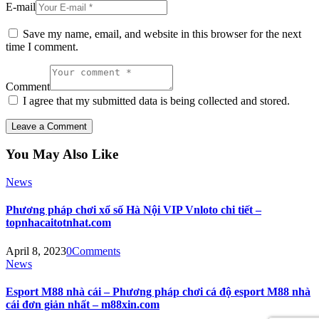
E-mail
Save my name, email, and website in this browser for the next
time I comment.
Comment
I agree that my submitted data is being collected and stored.
You May Also Like
News
Phương pháp chơi xổ số Hà Nội VIP Vnloto chi tiết –
topnhacaitotnhat.com
April 8, 2023
0
Comments
News
Esport M88 nhà cái – Phương pháp chơi cá độ esport M88 nhà
cái đơn giản nhất – m88xin.com