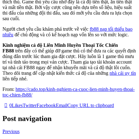
thích thú. Game thủ yêu cầu nhớ đây là cá độ tiền thật, ăn tiền thật
và mất tiền thật. Bởi vậy cược cũng nên dựa trên số liệu, hiệu suất
thi đấu của những đội thi đấu, sau đó mới yêu cầu đưa ra lựa chọn
sau cuối.
Người chơi yêu cầu khám phá trước về việc
fb88 nạp tối thiểu bao
nhiêu
để chủ động và có kế hoạch nạp vốn lên so với mức logic.
Kinh nghiệm cá độ Liên Minh Huyền Thoại Tốc Chiến
FB88
trên đây có thể giúp đỡ game thủ có thể đưa ra các quyết định
đúng đắn trước lúc tham gia đặt cược. Hãy luôn là 1 game thủ mưu
trí và tỉnh táo trong mọi ván cược. Tham gia tạo tài khoản account
tại nhà cái FB88 ngay để nhận khuyến mãi và cá độ thật lôi cuốn.
Theo dõi trang để cập nhật kiến thức cá độ của những
nhà cái uy tín
liên tiếp nhé.
From:
https://cado.top/kinh-nghiem-ca-cuoc-lien-minh-huyen-thoai-
toc-chien-fb88/
0
Likes
Twitter
Facebook
Email
Copy URL to clipboard
Post navigation
Previous