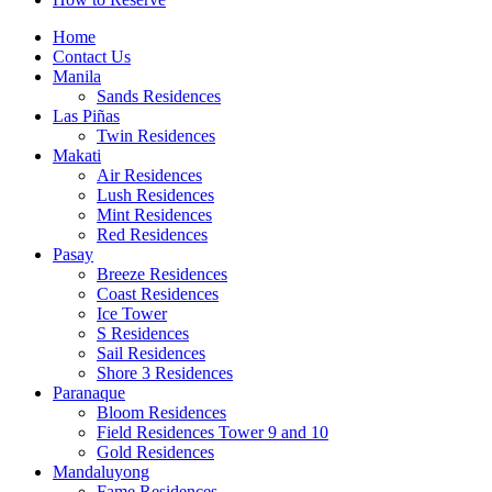
Home
Contact Us
Manila
Sands Residences
Las Piñas
Twin Residences
Makati
Air Residences
Lush Residences
Mint Residences
Red Residences
Pasay
Breeze Residences
Coast Residences
Ice Tower
S Residences
Sail Residences
Shore 3 Residences
Paranaque
Bloom Residences
Field Residences Tower 9 and 10
Gold Residences
Mandaluyong
Fame Residences