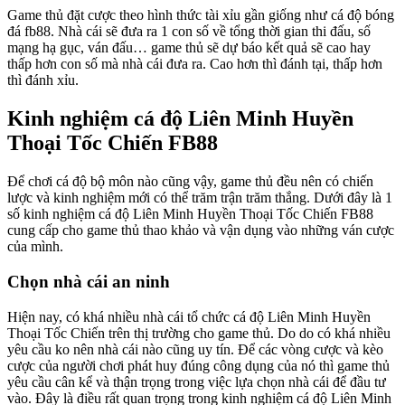
Game thủ đặt cược theo hình thức tài xỉu gần giống như cá độ bóng
đá fb88. Nhà cái sẽ đưa ra 1 con số về tổng thời gian thi đấu, số
mạng hạ gục, ván đấu… game thủ sẽ dự báo kết quả sẽ cao hay
thấp hơn con số mà nhà cái đưa ra. Cao hơn thì đánh tại, thấp hơn
thì đánh xỉu.
Kinh nghiệm cá độ Liên Minh Huyền
Thoại Tốc Chiến FB88
Để chơi cá độ bộ môn nào cũng vậy, game thủ đều nên có chiến
lược và kinh nghiệm mới có thể trăm trận trăm thắng. Dưới đây là 1
số kinh nghiệm cá độ Liên Minh Huyền Thoại Tốc Chiến FB88
cung cấp cho game thủ thao khảo và vận dụng vào những ván cược
của mình.
Chọn nhà cái an ninh
Hiện nay, có khá nhiều nhà cái tổ chức cá độ Liên Minh Huyền
Thoại Tốc Chiến trên thị trường cho game thủ. Do do có khá nhiều
yêu cầu ko nên nhà cái nào cũng uy tín. Để các vòng cược và kèo
cược của người chơi phát huy đúng công dụng của nó thì game thủ
yêu cầu cân kể và thận trọng trong việc lựa chọn nhà cái để đầu tư
vào. Đây là điều rất quan trọng trong kinh nghiệm cá độ Liên Minh