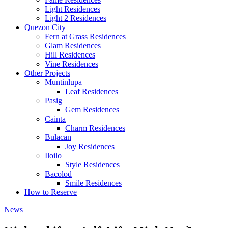
Light Residences
Light 2 Residences
Quezon City
Fern at Grass Residences
Glam Residences
Hill Residences
Vine Residences
Other Projects
Muntinlupa
Leaf Residences
Pasig
Gem Residences
Cainta
Charm Residences
Bulacan
Joy Residences
Iloilo
Style Residences
Bacolod
Smile Residences
How to Reserve
News