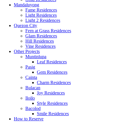
Mandaluyong
Fame Residences
Light Residences
Light 2 Residences
Quezon City
Fern at Grass Residences
Glam Residences
Hill Residences
Vine Residences
Other Projects
Muntinlupa
Leaf Residences
Pasig
Gem Residences
Cainta
Charm Residences
Bulacan
Joy Residences
Iloilo
Style Residences
Bacolod
Smile Residences
How to Reserve