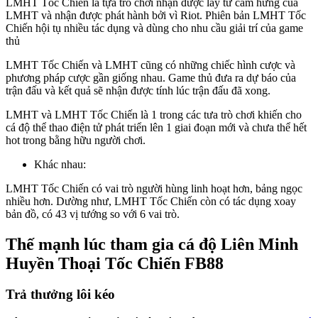
LMHT Tốc Chiến là tựa trò chơi nhận được lấy từ cảm hứng của
LMHT và nhận được phát hành bởi vì Riot. Phiên bản LMHT Tốc
Chiến hội tụ nhiều tác dụng và dùng cho nhu cầu giải trí của game
thủ
LMHT Tốc Chiến và LMHT cũng có những chiếc hình cược và
phương pháp cược gần giống nhau. Game thủ đưa ra dự báo của
trận đấu và kết quả sẽ nhận được tính lúc trận đấu đã xong.
LMHT và LMHT Tốc Chiến là 1 trong các tưa trò chơi khiến cho
cá độ thể thao điện tử phát triển lên 1 giai đoạn mới và chưa thể hết
hot trong bằng hữu người chơi.
Khác nhau:
LMHT Tốc Chiến có vai trò người hùng linh hoạt hơn, bảng ngọc
nhiều hơn. Dường như, LMHT Tốc Chiến còn có tác dụng xoay
bản đồ, có 43 vị tướng so với 6 vai trò.
Thế mạnh lúc tham gia cá độ Liên Minh
Huyền Thoại Tốc Chiến FB88
Trả thưởng lôi kéo