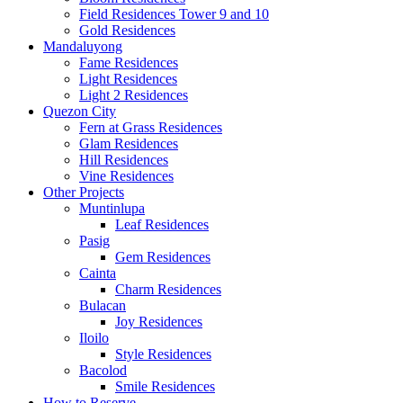
Field Residences Tower 9 and 10
Gold Residences
Mandaluyong
Fame Residences
Light Residences
Light 2 Residences
Quezon City
Fern at Grass Residences
Glam Residences
Hill Residences
Vine Residences
Other Projects
Muntinlupa
Leaf Residences
Pasig
Gem Residences
Cainta
Charm Residences
Bulacan
Joy Residences
Iloilo
Style Residences
Bacolod
Smile Residences
How to Reserve