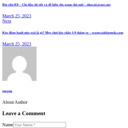
Rút tiền K8 – Chỉ dẫn chi tiết và dễ hiểu cho game thủ mới – nhacaicacuoc.net
March 25, 2023
Next
Kèo đồng banh nửa trái là gì? Mẹo chơi kèo chấp 1/4 thắng to – trangcadobongda.com
March 25, 2023
eurasia
About Author
Leave a Comment
Name