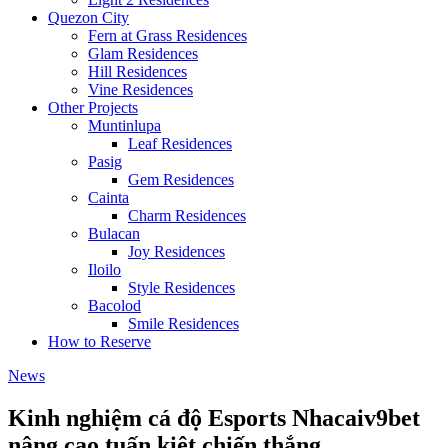
Quezon City
Fern at Grass Residences
Glam Residences
Hill Residences
Vine Residences
Other Projects
Muntinlupa
Leaf Residences
Pasig
Gem Residences
Cainta
Charm Residences
Bulacan
Joy Residences
Iloilo
Style Residences
Bacolod
Smile Residences
How to Reserve
News
Kinh nghiệm cá độ Esports Nhacaiv9bet
nâng cao tuấn kiệt chiến thắng