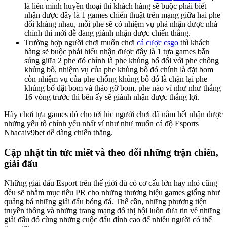
là liên minh huyền thoại thì khách hàng sẽ buộc phải biết
nhận được đây là 1 games chiến thuật trên mạng giữa hai phe
đối kháng nhau, mỗi phe sẽ có nhiệm vụ phá nhận được nhà
chính thì mới dễ dàng giành nhận được chiến thắng.
Trường hợp người chơi muốn chơi
cá cược csgo
thì khách
hàng sẽ buộc phải hiểu nhận được đây là 1 tựa games bắn
súng giữa 2 phe đó chính là phe khủng bố đối với phe chống
khủng bố, nhiệm vụ của phe khủng bố đó chính là đặt bom
còn nhiệm vụ của phe chống khủng bố đó là chặn lại phe
khủng bố đặt bom và tháo gỡ bom, phe nào ví như như thắng
16 vòng trước thì bên ấy sẽ giành nhận được thắng lợi.
Hãy chơi tựa games đó cho tới lúc người chơi đã nắm hết nhận được
những yếu tố chính yếu nhất ví như như muốn cá độ Esports
Nhacaiv9bet dễ dàng chiến thắng.
Cập nhật tin tức miết và theo dõi những trận chiến,
giải đấu
Những giải đấu Esport trên thế giới dù có cơ cấu lớn hay nhỏ cũng
đều sẽ nhằm mục tiêu PR cho những thương hiệu games giống như
quảng bá những giải đấu bóng đá. Thế cần, những phương tiện
truyền thông và những trang mạng đô thị hội luôn đưa tin về những
giải đấu đó cùng những cuộc đấu đỉnh cao để nhiều người có thể