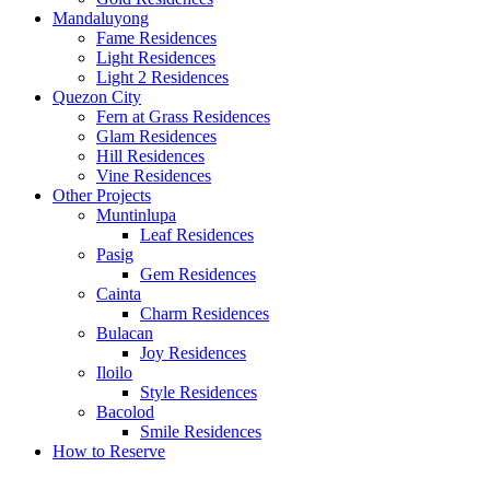
Mandaluyong
Fame Residences
Light Residences
Light 2 Residences
Quezon City
Fern at Grass Residences
Glam Residences
Hill Residences
Vine Residences
Other Projects
Muntinlupa
Leaf Residences
Pasig
Gem Residences
Cainta
Charm Residences
Bulacan
Joy Residences
Iloilo
Style Residences
Bacolod
Smile Residences
How to Reserve