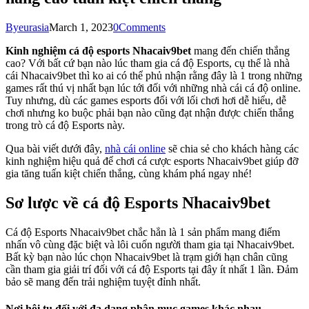
By
eurasia
March 1, 2023
0
Comments
Kinh nghiệm cá độ esports Nhacaiv9bet
mang đến chiến thắng
cao? Với bất cứ bạn nào lúc tham gia cá độ Esports, cụ thể là nhà
cái Nhacaiv9bet thì ko ai có thể phủ nhận rằng đây là 1 trong những
games rất thú vị nhất bạn lúc tới đối với những nhà cái cá độ online.
Tuy nhưng, dù các games esports đối với lối chơi hơi dễ hiểu, dễ
chơi nhưng ko buộc phải bạn nào cũng đạt nhận được chiến thắng
trong trò cá độ Esports này.
Qua bài viết dưới đây,
nhà cái online
sẽ chia sẻ cho khách hàng các
kinh nghiệm hiệu quả để chơi cá cược esports Nhacaiv9bet giúp đỡ
gia tăng tuấn kiệt chiến thắng, cùng khám phá ngay nhé!
Sơ lược về cá độ Esports Nhacaiv9bet
Cá độ Esports Nhacaiv9bet chắc hẳn là 1 sản phẩm mang điểm
nhấn vô cùng đặc biệt và lôi cuốn người tham gia tại Nhacaiv9bet.
Bất kỳ bạn nào lúc chọn Nhacaiv9bet là trạm giới hạn chân cũng
cần tham gia giải trí đối với cá độ Esports tại đây ít nhất 1 lần. Đảm
bảo sẽ mang đến trải nghiệm tuyệt đỉnh nhất.
Nơi hội tụ đối với đa dạng phân mục games khác nhau