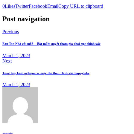
0
Likes
Twitter
Facebook
Email
Copy URL to clipboard
Post navigation
Previous
Fan Tan Nhà cái m88 – Bật mí bí quyết tham gia chơi cực chính xác
March 1, 2023
Next
Tổng hợp kinh nghiệm cá cược thể thao Đánh giá happyluke
March 1, 2023
eurasia