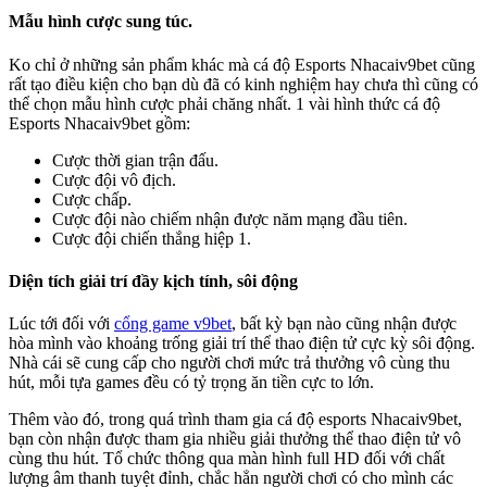
Mẫu hình cược sung túc.
Ko chỉ ở những sản phẩm khác mà cá độ Esports Nhacaiv9bet cũng
rất tạo điều kiện cho bạn dù đã có kinh nghiệm hay chưa thì cũng có
thể chọn mẫu hình cược phải chăng nhất. 1 vài hình thức cá độ
Esports Nhacaiv9bet gồm:
Cược thời gian trận đấu.
Cược đội vô địch.
Cược chấp.
Cược đội nào chiếm nhận được năm mạng đầu tiên.
Cược đội chiến thắng hiệp 1.
Diện tích giải trí đầy kịch tính, sôi động
Lúc tới đối với
cổng game v9bet
, bất kỳ bạn nào cũng nhận được
hòa mình vào khoảng trống giải trí thể thao điện tử cực kỳ sôi động.
Nhà cái sẽ cung cấp cho người chơi mức trả thưởng vô cùng thu
hút, mỗi tựa games đều có tỷ trọng ăn tiền cực to lớn.
Thêm vào đó, trong quá trình tham gia cá độ esports Nhacaiv9bet,
bạn còn nhận được tham gia nhiều giải thưởng thể thao điện tử vô
cùng thu hút. Tổ chức thông qua màn hình full HD đối với chất
lượng âm thanh tuyệt đỉnh, chắc hẳn người chơi có cho mình các