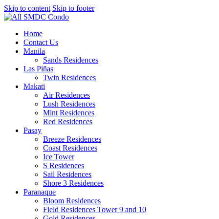
Skip to content
Skip to footer
Home
Contact Us
Manila
Sands Residences
Las Piñas
Twin Residences
Makati
Air Residences
Lush Residences
Mint Residences
Red Residences
Pasay
Breeze Residences
Coast Residences
Ice Tower
S Residences
Sail Residences
Shore 3 Residences
Paranaque
Bloom Residences
Field Residences Tower 9 and 10
Gold Residences