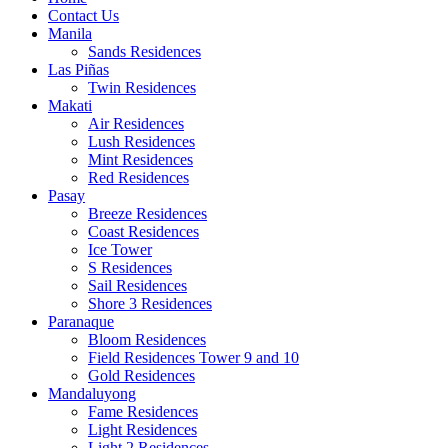
Contact Us
Manila
Sands Residences
Las Piñas
Twin Residences
Makati
Air Residences
Lush Residences
Mint Residences
Red Residences
Pasay
Breeze Residences
Coast Residences
Ice Tower
S Residences
Sail Residences
Shore 3 Residences
Paranaque
Bloom Residences
Field Residences Tower 9 and 10
Gold Residences
Mandaluyong
Fame Residences
Light Residences
Light 2 Residences