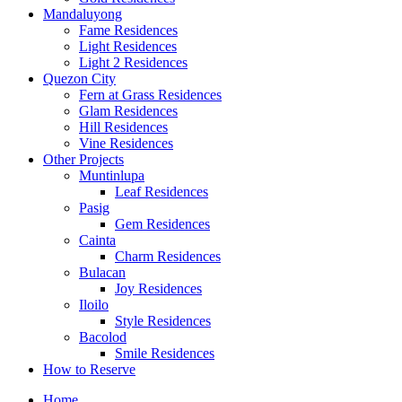
Mandaluyong
Fame Residences
Light Residences
Light 2 Residences
Quezon City
Fern at Grass Residences
Glam Residences
Hill Residences
Vine Residences
Other Projects
Muntinlupa
Leaf Residences
Pasig
Gem Residences
Cainta
Charm Residences
Bulacan
Joy Residences
Iloilo
Style Residences
Bacolod
Smile Residences
How to Reserve
Home