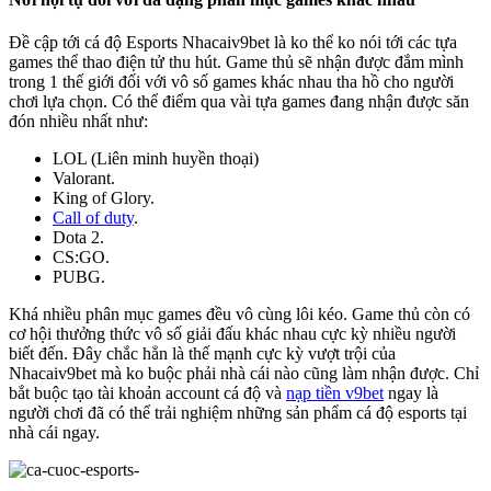
Đề cập tới cá độ Esports Nhacaiv9bet là ko thể ko nói tới các tựa
games thể thao điện tử thu hút. Game thủ sẽ nhận được đắm mình
trong 1 thế giới đối với vô số games khác nhau tha hồ cho người
chơi lựa chọn. Có thể điểm qua vài tựa games đang nhận được săn
đón nhiều nhất như:
LOL (Liên minh huyền thoại)
Valorant.
King of Glory.
Call of duty
.
Dota 2.
CS:GO.
PUBG.
Khá nhiều phân mục games đều vô cùng lôi kéo. Game thủ còn có
cơ hội thưởng thức vô số giải đấu khác nhau cực kỳ nhiều người
biết đến. Đây chắc hẳn là thế mạnh cực kỳ vượt trội của
Nhacaiv9bet mà ko buộc phải nhà cái nào cũng làm nhận được. Chỉ
bắt buộc tạo tài khoản account cá độ và
nạp tiền v9bet
ngay là
người chơi đã có thể trải nghiệm những sản phẩm cá độ esports tại
nhà cái ngay.