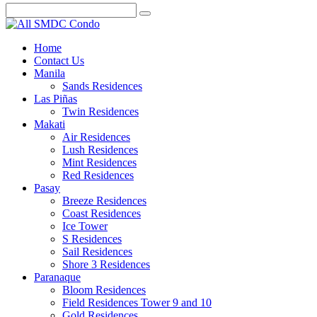
Home
Contact Us
Manila
Sands Residences
Las Piñas
Twin Residences
Makati
Air Residences
Lush Residences
Mint Residences
Red Residences
Pasay
Breeze Residences
Coast Residences
Ice Tower
S Residences
Sail Residences
Shore 3 Residences
Paranaque
Bloom Residences
Field Residences Tower 9 and 10
Gold Residences