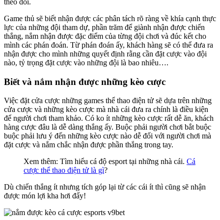
theo dõi.
Game thủ sẽ biết nhận được các phân tách rõ ràng về khía cạnh thực
lực của những đội tham dự, phần trăm để giành nhận được chiến
thắng, nắm nhận được đặc điểm của từng đội chơi và đúc kết cho
mình các phán đoán. Từ phán đoán ấy, khách hàng sẽ có thể đưa ra
nhận được cho mình những quyết định rằng cần đặt cược vào đội
nào, tỷ trọng đặt cược vào những đội là bao nhiêu….
Biết và nắm nhận được những kèo cược
Việc đặt cửa cược những games thể thao điện tử sẽ dựa trên những
cửa cược và những kèo cược mà nhà cái đưa ra chính là điều kiện
để người chơi tham khảo. Có ko ít những kèo cược rất dễ ăn, khách
hàng cược đâu là dễ dàng thắng ấy. Buộc phải người chơi bắt buộc
buộc phải lưu ý đến những kèo cược nào dễ đối với người chơi mà
đặt cược và nắm chắc nhận được phần thắng trong tay.
Xem thêm: Tìm hiểu cá độ esport tại những nhà cái.
Cá
cược thể thao điện tử là gì
?
Dù chiến thắng ít nhưng tích góp lại từ các cái ít thì cũng sẽ nhận
được món lợi kha hơi đấy!