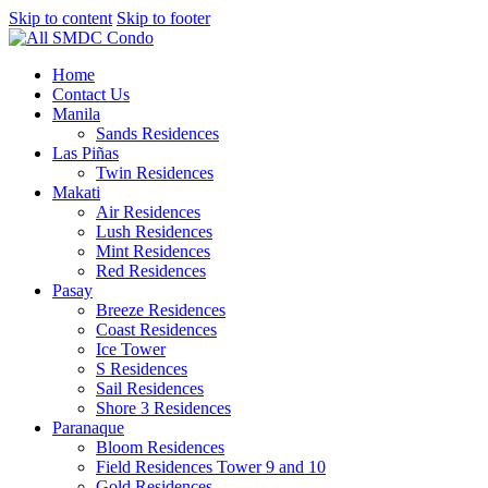
Skip to content
Skip to footer
Home
Contact Us
Manila
Sands Residences
Las Piñas
Twin Residences
Makati
Air Residences
Lush Residences
Mint Residences
Red Residences
Pasay
Breeze Residences
Coast Residences
Ice Tower
S Residences
Sail Residences
Shore 3 Residences
Paranaque
Bloom Residences
Field Residences Tower 9 and 10
Gold Residences