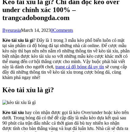
Kèo tài xỉu là gì? Chỉ dẫn đọc kèo over
under chính xác 100% –
trangcadobongda.com
By
eurasia
March 14, 2023
0
Comments
Kèo tài xỉu là gì
? Đây là 1 trong 3 mẫu kèo phổ biến luôn có mặt
tại sản phẩm cá độ bóng đá tại những nhà cái online. Để cược mẫu
kèo này thì bạn nên nên nắm rõ những thông tin về kèo tài xỉu, phân
biệt nhận được kèo tài xỉu so với những mẫu kèo cược khác mới có
thể mang đến cơ hội thắng cược cho mình. Vậy buộc phải bài viết
này là dành cho người chơi,
trang cá độ bóng đá uy tín
sẽ cung cấp
đầy đủ những thông tin về kèo tài xỉu trong cược bóng đá, cùng
khám phá ngay nhé!
Kèo tài xỉu là gì?
Kèo tài xỉu
hay còn nhận được gọi là kèo Over/under hoặc kèo trên
dưới. Trong bóng đá có thể đề cập đây là mẫu kèo dựa kết quả sau
90 phút của trận đấu nhắc cả thời gian đá bù tuy nhiên ko nhận
được tính cho bàn thắng vàng và loạt đá luân lưu. Nhà cái sẽ đưa ra