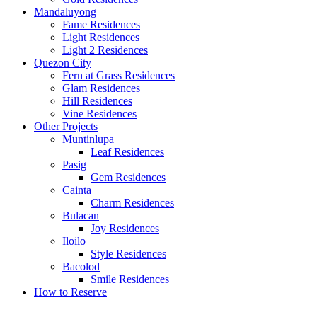
Mandaluyong
Fame Residences
Light Residences
Light 2 Residences
Quezon City
Fern at Grass Residences
Glam Residences
Hill Residences
Vine Residences
Other Projects
Muntinlupa
Leaf Residences
Pasig
Gem Residences
Cainta
Charm Residences
Bulacan
Joy Residences
Iloilo
Style Residences
Bacolod
Smile Residences
How to Reserve