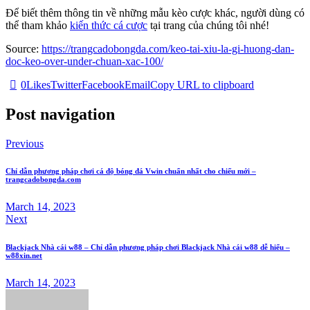
Để biết thêm thông tin về những mẫu kèo cược khác, người dùng có
thể tham khảo
kiến thức cá cược
tại trang của chúng tôi nhé!
Source:
https://trangcadobongda.com/keo-tai-xiu-la-gi-huong-dan-
doc-keo-over-under-chuan-xac-100/
0
Likes
Twitter
Facebook
Email
Copy URL to clipboard
Post navigation
Previous
Chỉ dẫn phương pháp chơi cá độ bóng đá Vwin chuẩn nhất cho chiếu mới –
trangcadobongda.com
March 14, 2023
Next
Blackjack Nhà cái w88 – Chỉ dẫn phương pháp chơi Blackjack Nhà cái w88 dễ hiểu –
w88xin.net
March 14, 2023