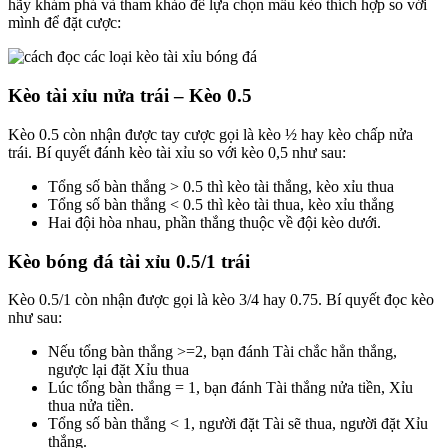
hãy khám phá và tham khảo để lựa chọn mẫu kèo thích hợp so với
mình để đặt cược:
Kèo tài xỉu nửa trái – Kèo 0.5
Kèo 0.5 còn nhận được tay cược gọi là kèo ½ hay kèo chấp nửa
trái. Bí quyết đánh kèo tài xỉu so với kèo 0,5 như sau:
Tổng số bàn thắng > 0.5 thì kèo tài thắng, kèo xỉu thua
Tổng số bàn thắng < 0.5 thì kèo tài thua, kèo xỉu thắng
Hai đội hòa nhau, phần thắng thuộc về đội kèo dưới.
Kèo bóng đá tài xỉu 0.5/1 trái
Kèo 0.5/1 còn nhận được gọi là kèo 3/4 hay 0.75. Bí quyết đọc kèo
như sau:
Nếu tổng bàn thắng >=2, bạn đánh Tài chắc hẳn thắng,
ngược lại đặt Xỉu thua
Lúc tổng bàn thắng = 1, bạn đánh Tài thắng nửa tiền, Xỉu
thua nửa tiền.
Tổng số bàn thắng < 1, người đặt Tài sẽ thua, người đặt Xỉu
thắng.