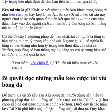
1 tỷ trọng kèo nhất định để cho bạn tiến hành tham gia cá độ.
Kèo tài xỉu là gì?
Khác so với những mẫu kèo khác trong bóng đá
như
kèo châu âu
hay kèo Châu Á,.. thì so với mẫu kèo tài xỉu này,
người chơi sẽ ko nên quan tâm đến kết quả thắng – thua của trận
đấu. Thay vào đó, người chơi chỉ nên lưu ý đến tổng số bàn thắng
mà hai đội ghi nhận được.
Có thể đề cập 1 phương pháp dễ hiểu nhất: tài có nghĩa là tổng số
bàn thắng to hơn tỷ trọng kèo nhà cái. Ngược lại xỉu có nghĩa là
tổng số bàn thắng nhỏ hơn tỷ trọng kèo thuở đầu của nhà cái.
Trường hợp tổng số bàn thắng ngang bằng so với tỷ trọng kèo nhà
cái đưa ra thì kết quả là hòa.
Xem thêm:
kèo chấp là gì
? Tất tần tật kiến thức về kèo
châu á
Bí quyết đọc những mẫu kèo cược tài xỉu
bóng đá
Để tham gia cá độ kèo Tài Xỉu bóng đá, người dùng nên hiểu rõ
phương pháp đọc kèo những mẫu kèo cược tài xỉu. Từ đó, việc lựa
chọn kèo để đặt cược cũng sẽ chính xác hơn. Dưới đây là các mẫu
kèo Tài Xỉu phổ biến nhận được những nhà cái đưa ra. Quý khách