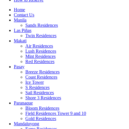
Home
Contact Us
Manila
Sands Residences
Las Piñas
Twin Residences
Makati
Air Residences
Lush Residences
Mint Residences
Red Residences
Pasay
Breeze Residences
Coast Residences
Ice Tower
S Residences
Sail Residences
Shore 3 Residences
Paranaque
Bloom Residences
Field Residences Tower 9 and 10
Gold Residences
Mandaluyong
Fame Residences