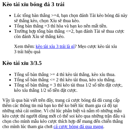
Kèo tài xỉu bóng đá 3 trái
Lúc tổng bàn thắng >=4, bạn chọn đánh Tài kèo bóng đá này
sẽ thắng kèo, chọn Xỉu sẽ thua kèo.
Tổng bàn thắng =3 thì hòa và bạn ko nên mất tiền.
Trường hợp tổng bàn thắng <=2, bạn đánh Tài sẽ thua cược
còn đánh Xỉu sẽ thắng kèo.
Xem thêm:
kèo tài xỉu 3 trái là gì
? Mẹo cược kèo tài xỉu
3 trái hiệu quả
Kèo tài xỉu 3/3.5
Tổng số bàn thắng >= 4 thì kèo tài thắng, kèo xỉu thua.
Tổng số bàn thắng <= 2 thì kèo tài thua, kèo xỉu thắng.
Tổng số bàn thắng = 3 thì kèo tài thua 1/2 số tiền đặt cược,
kèo xỉu thắng 1/2 số tiền đặt cược.
Vậy là qua bài viết trên đây, trang cá cược bóng đá đã cung cấp
thêm các thông tin mà bạn ko thể ko biết lúc tham gia cá độ tại
những nhà cái online. Vì chỉ lúc phân biệt và nắm rõ những mẫu
kèo cược thì người dùng mới có thể soi kèo qua những trận đấu và
chọn cho mình mẫu kèo cược thích hợp để mang đến chiến thắng
cho mình lúc tham gia chơi
cá cược bóng đá qua mạng
.