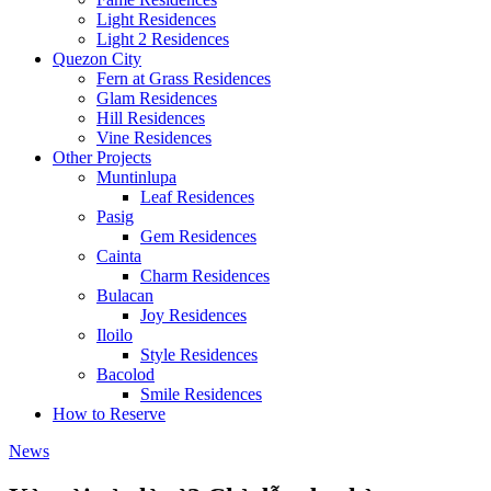
Light Residences
Light 2 Residences
Quezon City
Fern at Grass Residences
Glam Residences
Hill Residences
Vine Residences
Other Projects
Muntinlupa
Leaf Residences
Pasig
Gem Residences
Cainta
Charm Residences
Bulacan
Joy Residences
Iloilo
Style Residences
Bacolod
Smile Residences
How to Reserve
News