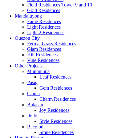
Field Residences Tower 9 and 10
Gold Residences
Mandaluyong
Fame Residences
Light Residences
Light 2 Residences
Quezon City
Fern at Grass Residences
Glam Residences
Hill Residences
Vine Residences
Other Projects
Muntinlupa
Leaf Residences
Pasig
Gem Residences
Cainta
Charm Residences
Bulacan
Joy Residences
Iloilo
Style Residences
Bacolod
Smile Residences
How to Reserve