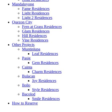
Mandaluyong
Fame Residences
Light Residences
Light 2 Residences
Quezon City
Fern at Grass Residences
Glam Residences
Hill Residences
Vine Residences
Other Projects
Muntinlupa
Leaf Residences
Pasig
Gem Residences
Cainta
Charm Residences
Bulacan
Joy Residences
Iloilo
Style Residences
Bacolod
Smile Residences
How to Reserve