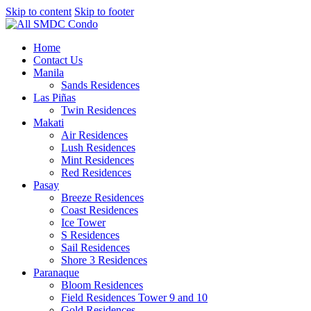
Skip to content
Skip to footer
Home
Contact Us
Manila
Sands Residences
Las Piñas
Twin Residences
Makati
Air Residences
Lush Residences
Mint Residences
Red Residences
Pasay
Breeze Residences
Coast Residences
Ice Tower
S Residences
Sail Residences
Shore 3 Residences
Paranaque
Bloom Residences
Field Residences Tower 9 and 10
Gold Residences