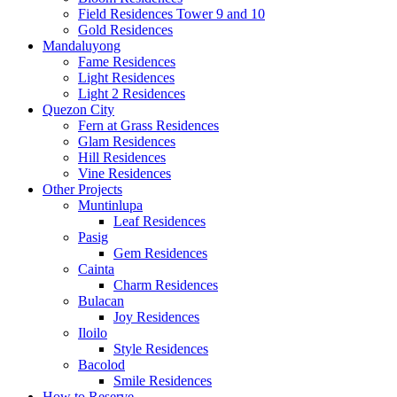
Field Residences Tower 9 and 10
Gold Residences
Mandaluyong
Fame Residences
Light Residences
Light 2 Residences
Quezon City
Fern at Grass Residences
Glam Residences
Hill Residences
Vine Residences
Other Projects
Muntinlupa
Leaf Residences
Pasig
Gem Residences
Cainta
Charm Residences
Bulacan
Joy Residences
Iloilo
Style Residences
Bacolod
Smile Residences
How to Reserve