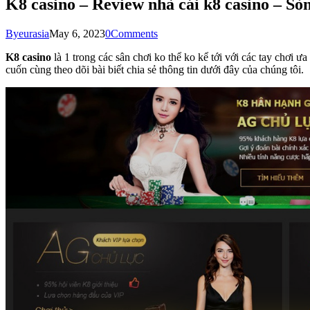
K8 casino – Review nhà cái k8 casino – Sò
By
eurasia
May 6, 2023
0
Comments
K8 casino
là 1 trong các sân chơi ko thể ko kể tới với các tay chơi 
cuốn cùng theo dõi bài biết chia sẻ thông tin dưới đây của chúng tôi.