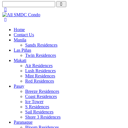
Home
Contact Us
Manila
Sands Residences
Las Piñas
Twin Residences
Makati
Air Residences
Lush Residences
Mint Residences
Red Residences
Pasay
Breeze Residences
Coast Residences
Ice Tower
S Residences
Sail Residences
Shore 3 Residences
Paranaque
Bloom Residences