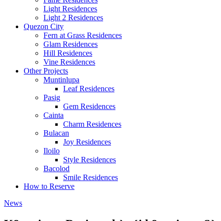
Light Residences
Light 2 Residences
Quezon City
Fern at Grass Residences
Glam Residences
Hill Residences
Vine Residences
Other Projects
Muntinlupa
Leaf Residences
Pasig
Gem Residences
Cainta
Charm Residences
Bulacan
Joy Residences
Iloilo
Style Residences
Bacolod
Smile Residences
How to Reserve
News