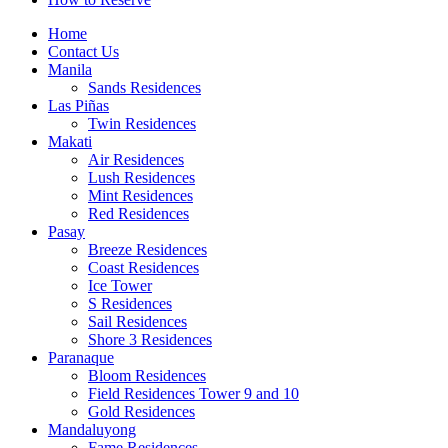
Home
Contact Us
Manila
Sands Residences
Las Piñas
Twin Residences
Makati
Air Residences
Lush Residences
Mint Residences
Red Residences
Pasay
Breeze Residences
Coast Residences
Ice Tower
S Residences
Sail Residences
Shore 3 Residences
Paranaque
Bloom Residences
Field Residences Tower 9 and 10
Gold Residences
Mandaluyong
Fame Residences