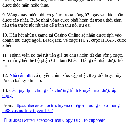
được thỏa mãn hoặc thua.
9. Vòng quay miễn phí: có giá trị trong vòng 07 ngày sau lúc nhận
được cập nhật. Buộc phải vòng cược phải hoàn tất trong thời gian
nêu trên trước lúc rút tiền để tránh thu hồi ưu đãi.
10. Hầu hết những game tại Casino Online sẽ nhận được tính vào
doanh thu cược ngoài Blackjack, vé cược HỦY, cược HOÀN, cược
2 bên.
11. Thành viên ko thể rút tiền giả dụ chưa hoàn tất cần vòng cược.
Vui mừng liên hệ bộ phận Chú tâm Khách Hàng để nhận được hỗ
trợ.
12.
Nhà cái m88
có quyền chỉnh sửa, cập nhật, thay đổi hoặc hủy
ưu đãi bất kỳ khi nào.
13.
Các quy định chung của chương trình khuyến mãi được áp
dụng.
From:
https://nhacaicacuoctructuyen.com/goi-thuong-chao-mung-
m88-casino-truc-tuyen-175/
0
Likes
Twitter
Facebook
Email
Copy URL to clipboard