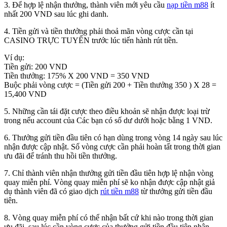
3. Để hợp lệ nhận thưởng, thành viên mới yêu cầu
nạp tiền m88
ít
nhất 200 VND sau lúc ghi danh.
4. Tiền gửi và tiền thưởng phải thoả mãn vòng cược cần tại
CASINO TRỰC TUYẾN trước lúc tiến hành rút tiền.
Ví dụ:
Tiền gửi: 200 VND
Tiền thưởng: 175% X 200 VND = 350 VND
Buộc phải vòng cược = (Tiền gửi 200 + Tiền thưởng 350 ) X 28 =
15,400 VND
5. Những cần tái đặt cược theo điều khoản sẽ nhận được loại trừ
trong nếu account của Các bạn có số dư dưới hoặc bằng 1 VND.
6. Thưởng gửi tiền đầu tiên có hạn dùng trong vòng 14 ngày sau lúc
nhận được cập nhật. Số vòng cược cần phải hoàn tất trong thời gian
ưu đãi để tránh thu hồi tiền thưởng.
7. Chỉ thành viên nhận thưởng gửi tiền đầu tiên hợp lệ nhận vòng
quay miễn phí. Vòng quay miễn phí sẽ ko nhận được cập nhật giả
dụ thành viên đã có giao dịch
rút tiền m88
từ thưởng gửi tiền đầu
tiên.
8. Vòng quay miễn phí có thể nhận bất cứ khi nào trong thời gian
ưu đãi, sau lúc cần vòng cược của thưởng gửi tiền đầu tiên nhận