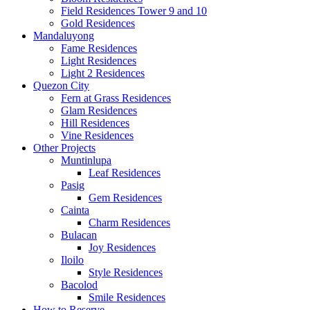
Field Residences Tower 9 and 10
Gold Residences
Mandaluyong
Fame Residences
Light Residences
Light 2 Residences
Quezon City
Fern at Grass Residences
Glam Residences
Hill Residences
Vine Residences
Other Projects
Muntinlupa
Leaf Residences
Pasig
Gem Residences
Cainta
Charm Residences
Bulacan
Joy Residences
Iloilo
Style Residences
Bacolod
Smile Residences
How to Reserve