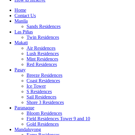
Home
Contact Us
Manila
Sands Residences
Las Piñas
Twin Residences
Makati
Air Residences
Lush Residences
Mint Residences
Red Residences
Pasay
Breeze Residences
Coast Residences
Ice Tower
S Residences
Sail Residences
Shore 3 Residences
Paranaque
Bloom Residences
Field Residences Tower 9 and 10
Gold Residences
Mandaluyong
Fame Residences