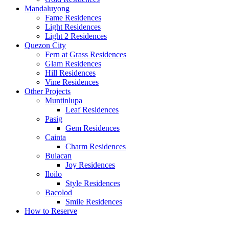
Mandaluyong
Fame Residences
Light Residences
Light 2 Residences
Quezon City
Fern at Grass Residences
Glam Residences
Hill Residences
Vine Residences
Other Projects
Muntinlupa
Leaf Residences
Pasig
Gem Residences
Cainta
Charm Residences
Bulacan
Joy Residences
Iloilo
Style Residences
Bacolod
Smile Residences
How to Reserve