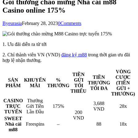
Gói thưởng chào mừng Nhà cái m88
Casino online 175%
By
eurasia
February 28, 2023
0
Comments
1. Ưu đãi diễn ra từ tới
2. Chỉ thành viên VN (VND)
đăng ký m88
trong thời gian ưu đãi
hợp lệ nhận thưởng.
VÒNG
TIỀN
TIỀN
CƯỢC
SẢN
KHUYẾN
%
GỬI
THƯỞNG
(TIỀN
PHẨM
MÃI
THƯỞNG
TỐI
TỐI ĐA
GỬI +
THIỂU
THƯỞNG)
CASINO
Thưởng
3,688
TRỰC
Gửi Tiền
175%
28x
VND
TUYẾN
Lần Đầu
200
VND
SWEET
Nhà cái
Freespins
–
88
18x
m88