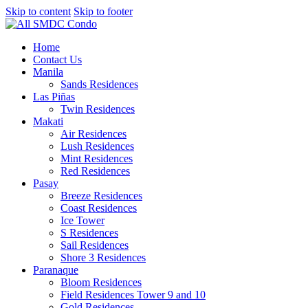
Skip to content
Skip to footer
Home
Contact Us
Manila
Sands Residences
Las Piñas
Twin Residences
Makati
Air Residences
Lush Residences
Mint Residences
Red Residences
Pasay
Breeze Residences
Coast Residences
Ice Tower
S Residences
Sail Residences
Shore 3 Residences
Paranaque
Bloom Residences
Field Residences Tower 9 and 10
Gold Residences