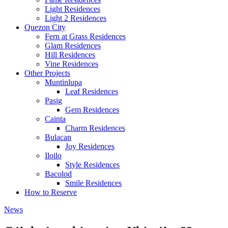
Light Residences
Light 2 Residences
Quezon City
Fern at Grass Residences
Glam Residences
Hill Residences
Vine Residences
Other Projects
Muntinlupa
Leaf Residences
Pasig
Gem Residences
Cainta
Charm Residences
Bulacan
Joy Residences
Iloilo
Style Residences
Bacolod
Smile Residences
How to Reserve
News