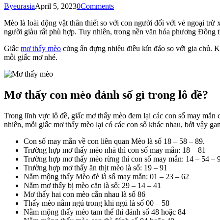
By
eurasia
April 5, 2023
0
Comments
Mèo là loài động vật thân thiết so với con người đối với vẻ ngoại trừ
người giàu rất phù hợp. Tuy nhiên, trong nền văn hóa phương Đông th
Giấc
mơ thấy mèo
cũng ẩn đựng nhiều điều kín đáo so với gia chủ. Ko
mỗi giấc mơ nhé.
Mơ thấy con mèo đánh số gì trong lô đề?
Trong lĩnh vực lô đề, giấc mơ thấy mèo đem lại các con số may mắn c
nhiên, mỗi giấc mơ thấy mèo lại có các con số khác nhau, bởi vậy gam
Con số may mắn về con liên quan Mèo là số 18 – 58 – 89.
Trường hợp mơ thấy mèo nhà thì con số may mắn: 18 – 81
Trường hợp mơ thấy mèo rừng thì con số may mắn: 14 – 54 – 
Trường hợp mơ thấy ăn thịt mèo là số: 19 – 91
Nằm mộng thấy Mèo đẻ là số may mắn: 01 – 23 – 62
Nằm mơ thấy bị mèo cắn là số: 29 – 14 – 41
Mơ thấy hai con mèo cắn nhau là số 86
Thấy mèo nằm ngủ trong khi ngủ là số 00 – 58
Nằm mộng thấy mèo tam thể thì đánh số 48 hoặc 84