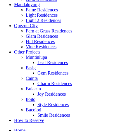
Mandaluyong
Fame Residences
Light Residences
Light 2 Residences
Quezon City
Fern at Grass Residences
Glam Residences
Hill Residences
Vine Residences
Other Projects
Muntinlupa
Leaf Residences
Pasig
Gem Residences
Cainta
Charm Residences
Bulacan
Joy Residences
Iloilo
Style Residences
Bacolod
Smile Residences
How to Reserve
Home