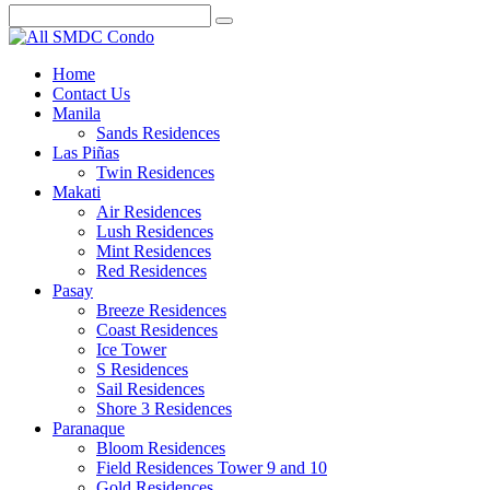
Home
Contact Us
Manila
Sands Residences
Las Piñas
Twin Residences
Makati
Air Residences
Lush Residences
Mint Residences
Red Residences
Pasay
Breeze Residences
Coast Residences
Ice Tower
S Residences
Sail Residences
Shore 3 Residences
Paranaque
Bloom Residences
Field Residences Tower 9 and 10
Gold Residences