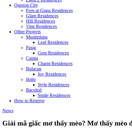
Quezon City
Fern at Grass Residences
Glam Residences
Hill Residences
Vine Residences
Other Projects
Muntinlupa
Leaf Residences
Pasig
Gem Residences
Cainta
Charm Residences
Bulacan
Joy Residences
Iloilo
Style Residences
Bacolod
Smile Residences
How to Reserve
News
Giải mã giấc mơ thấy mèo? Mơ thấy mèo đ