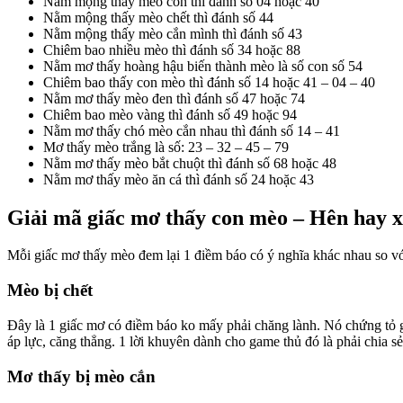
Nằm mộng thấy mèo con thì đánh số 04 hoặc 40
Nằm mộng thấy mèo chết thì đánh số 44
Nằm mộng thấy mèo cắn mình thì đánh số 43
Chiêm bao nhiều mèo thì đánh số 34 hoặc 88
Nằm mơ thấy hoàng hậu biến thành mèo là số con số 54
Chiêm bao thấy con mèo thì đánh số 14 hoặc 41 – 04 – 40
Nằm mơ thấy mèo đen thì đánh số 47 hoặc 74
Chiêm bao mèo vàng thì đánh số 49 hoặc 94
Nằm mơ thấy chó mèo cắn nhau thì đánh số 14 – 41
Mơ thấy mèo trắng là số: 23 – 32 – 45 – 79
Nằm mơ thấy mèo bắt chuột thì đánh số 68 hoặc 48
Nằm mơ thấy mèo ăn cá thì đánh số 24 hoặc 43
Giải mã giấc mơ thấy con mèo – Hên hay x
Mỗi giấc mơ thấy mèo đem lại 1 điềm báo có ý nghĩa khác nhau so với
Mèo bị chết
Đây là 1 giấc mơ có điềm báo ko mấy phải chăng lành. Nó chứng tỏ ga
áp lực, căng thẳng. 1 lời khuyên dành cho game thủ đó là phải chia sẻ
Mơ thấy bị mèo cắn