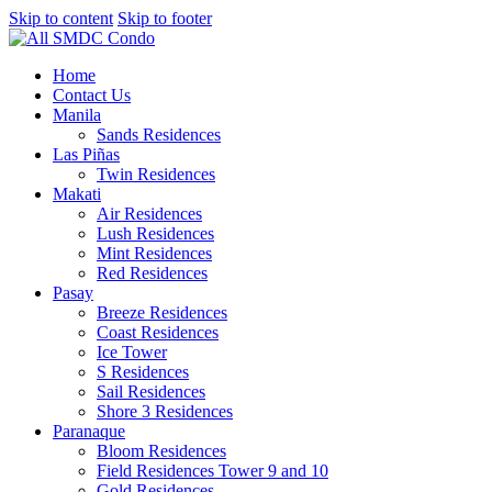
Skip to content
Skip to footer
Home
Contact Us
Manila
Sands Residences
Las Piñas
Twin Residences
Makati
Air Residences
Lush Residences
Mint Residences
Red Residences
Pasay
Breeze Residences
Coast Residences
Ice Tower
S Residences
Sail Residences
Shore 3 Residences
Paranaque
Bloom Residences
Field Residences Tower 9 and 10
Gold Residences