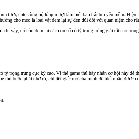
 xinh tươi, cute cùng bộ lông mượt làm biết bao trái tim yếu mềm. Hiện
ường cho mèo là loài vật đem lại sự đen đủi đối với quan niệm cho rằ
 chỉ vậy, nó còn đem lại các con số có tỷ trọng trúng giải rất cao tro
ó tỷ trọng trúng cực kỳ cao. Vì thế game thủ hãy nhân cơ hội này để 
e thủ buộc phải nhớ rõ, chi tiết giấc mơ của mình để biết nhận được co
94.