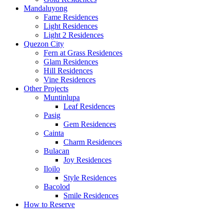
Mandaluyong
Fame Residences
Light Residences
Light 2 Residences
Quezon City
Fern at Grass Residences
Glam Residences
Hill Residences
Vine Residences
Other Projects
Muntinlupa
Leaf Residences
Pasig
Gem Residences
Cainta
Charm Residences
Bulacan
Joy Residences
Iloilo
Style Residences
Bacolod
Smile Residences
How to Reserve