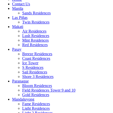
Contact Us
Manila
Sands Residences
Las Piñas
Twin Residences
Makati
Air Residences
Lush Residences
Mint Residences
Red Residences
Pasay
Breeze Residences
Coast Residences
Ice Tower
S Residences
Sail Residences
Shore 3 Residences
Paranaque
Bloom Residences
Field Residences Tower 9 and 10
Gold Residences
Mandaluyong
Fame Residences
Light Residences
Light 2 Residences