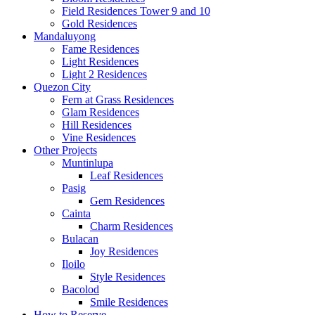
Field Residences Tower 9 and 10
Gold Residences
Mandaluyong
Fame Residences
Light Residences
Light 2 Residences
Quezon City
Fern at Grass Residences
Glam Residences
Hill Residences
Vine Residences
Other Projects
Muntinlupa
Leaf Residences
Pasig
Gem Residences
Cainta
Charm Residences
Bulacan
Joy Residences
Iloilo
Style Residences
Bacolod
Smile Residences
How to Reserve