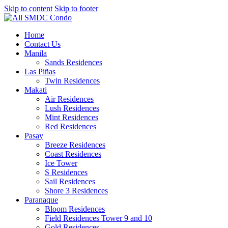
Skip to content
Skip to footer
Home
Contact Us
Manila
Sands Residences
Las Piñas
Twin Residences
Makati
Air Residences
Lush Residences
Mint Residences
Red Residences
Pasay
Breeze Residences
Coast Residences
Ice Tower
S Residences
Sail Residences
Shore 3 Residences
Paranaque
Bloom Residences
Field Residences Tower 9 and 10
Gold Residences