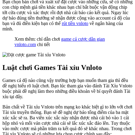
Bạn chọn bàn chơi và xuất xứ đặt cược vào những cửa, sẽ có những
con chip mệnh giá tiền khác nhau bạn chỉ bắt buộc vận động chip
tới cửa cược và xác thực rồi đợi nhà cái báo cáo kết quả. Ngay lúc
dự báo đúng tiền thưởng sẽ nhận được cộng vào account cá độ của
bạn và đủ điền kiện bạn có thể
rút tiền vnloto
về ngân hàng của
mình.
Xem thêm: chỉ dẫn chơi
game cá cược dân gian
vnloto.com
chi tiết
Luật chơi Games Tài xỉu Vnloto
Games cá độ nào cũng vậy trường hợp bạn muốn tham gia thì đều
đề nghị hiểu rõ luật chơi. Bạn lúc tham gia vào đánh Tài Xỉu Vnloto
buộc phải đề nghị làm theo những điều khoản về bí quyết đánh Tài
xỉu tại đây.
Bản chất về Tài xỉu Vnloto trên mạng ko khác biệt gì to lớn với chơi
Tài xỉu truyền thống. Bạn sẽ đề nghị dự báo tổng điểm của ba mặt
xúc xắc sẽ ra. Ba viên xúc xắc này nhận được nhà cái bỏ vào 1 cái
hộp nhỏ và mỗi ván cược nhà cái sẽ lắc xúc xắc đảo lên. Tuy thuộc
vào mức cược mà phần trăm ra kết quả đó sẽ khác nhau. Trong chơi
Tài xỉu Vnloto sẽ có những lựa chọn cược chính sau đây: