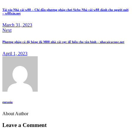
Tài xỉu Nhà cái w88 – Chỉ dẫn phương pháp chơi Sicbo Nhà cái w88 dành cho người mới
– w88xin.net
March 31, 2023
Next
Phương pháp cá độ bóng đá M88 nhà cái cực dễ hiểu cho tân binh – nhacaicacuoc.net
April 1, 2023
eurasia
About Author
Leave a Comment