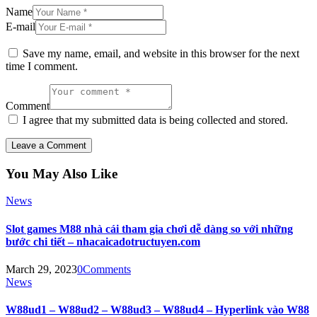
Name
E-mail
Save my name, email, and website in this browser for the next
time I comment.
Comment
I agree that my submitted data is being collected and stored.
You May Also Like
News
Slot games M88 nhà cái tham gia chơi dễ dàng so với những
bước chi tiết – nhacaicadotructuyen.com
March 29, 2023
0
Comments
News
W88ud1 – W88ud2 – W88ud3 – W88ud4 – Hyperlink vào W88