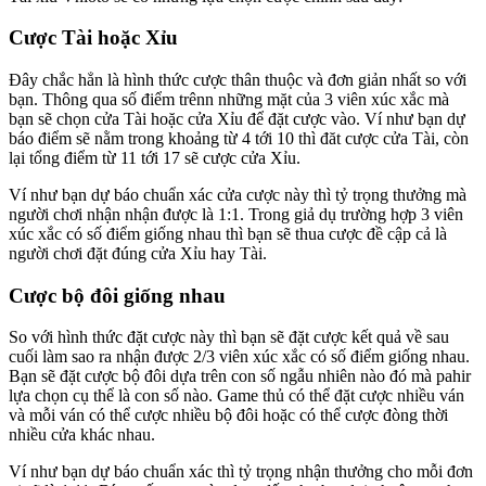
Cược Tài hoặc Xỉu
Đây chắc hẳn là hình thức cược thân thuộc và đơn giản nhất so với
bạn. Thông qua số điểm trênn những mặt của 3 viên xúc xắc mà
bạn sẽ chọn cửa Tài hoặc cửa Xỉu để đặt cược vào. Ví như bạn dự
báo điểm sẽ nằm trong khoảng từ 4 tới 10 thì đăt cược cửa Tài, còn
lại tổng điểm từ 11 tới 17 sẽ cược cửa Xỉu.
Ví như bạn dự báo chuẩn xác cửa cược này thì tỷ trọng thưởng mà
người chơi nhận nhận được là 1:1. Trong giả dụ trường hợp 3 viên
xúc xắc có số điểm giống nhau thì bạn sẽ thua cược đề cập cả là
người chơi đặt đúng cửa Xỉu hay Tài.
Cược bộ đôi giống nhau
So với hình thức đặt cược này thì bạn sẽ đặt cược kết quả về sau
cuối làm sao ra nhận được 2/3 viên xúc xắc có số điểm giống nhau.
Bạn sẽ đặt cược bộ đôi dựa trên con số ngẫu nhiên nào đó mà pahir
lựa chọn cụ thể là con số nào. Game thủ có thể đặt cược nhiều ván
và mỗi ván có thể cược nhiều bộ đôi hoặc có thể cược đòng thời
nhiều cửa khác nhau.
Ví như bạn dự báo chuẩn xác thì tỷ trọng nhận thưởng cho mỗi đơn