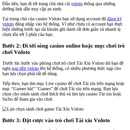
Đầu tiên, bạn đi tới trang chủ nhà cái
vnloto
thông qua những
đường link dẫn truy cập an ninh.
Tại trung chủ của casino Vnloto bạn sử dụng account đã
đăng ký
vnloto
đăng nhập vào hệ thống. Ví như chưa có account bạn thực
hiện những bước tạo tài khoản ghi danh rất đơn giản và nhanh lẹ
chưa tốn tới 5 phút của bạn.
Bước 2: Đi tới sòng casino online hoặc mục chơi trò
chơi Vnloto
Trước lúc bước vào phòng chơi trò chơi Tài Xỉu Vnloto thì bạn đề
nghị
nạp tiền vnloto
lên hệ thống, có nhiều phương thức nạp cho
bạn lựa chọn phải rất dễ dàng.
Tiếp theo, bạn tìm mục Live casino để chơi Tài xỉu trên mạng hoặc
mục “Games bài” “Games” để chơi Tài xỉu trên mạng. Bạn lựa
chọn cho mình sảnh chơi thích thú và tìm tựa casino Tài xỉu hoặc
Sicbo để tham gia vào chơi.
Bước 3: Đặt cược vào trò chơi Tài xỉu Vnloto