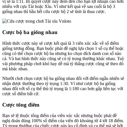
vị sẽ là 1:11. Bí quyết cược này đem đến cho bạn lợi nhuận cao hơn
nhiều với cựa Tài hoặc Xỉu. Ví như kết quả về sau cuối là bộ 3
giống nhau thì hầu hết cửa cược bộ 2 sẽ tính là thua cược.
Cược bộ ba giống nhau
Hình thức cược này sẽ cược kết quả là 3 viên xúc xắc về số điểm
giống tương đồng. Bạn buộc phải đề nghị lựa chọn 1 số cụ thể hoặc
cũng có thể chọn cược bộ ba nhưng ko chọn đích danh con số nào
cả. Và hai hình thức này cũng sẽ có tỷ trọng thưởng khác nhau. Tuỳ
vài phương pháp chơi khó hay dễ mà tỷ thắng cược cũng sẽ theo đó
mà khác nhau.
Nhười chơi chọn cược bộ ba giống nhau đối với điểm ngẫu nhiên sẽ
nhận được thưởng theo tỷ trọng 1:30. Ví như cược bộ ba giống
nhau đối với số cụ thể thù tỷ trọng là 1:180 cao hơn gấp liên tục với
cược số điểm bất cứ.
Cược tổng điểm
Bạn sẽ lệ thuộc tổng điểm của viên xúc xắc nhưng buộc phải đề
nghị đoán đúng 100% số điểm của viên đó khoảng từ 4 tới 18 điểm.
Tỷ trọng thưởng của chiếc cược này ko cố định và cụ thể mà sẽ bởi