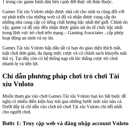
1 trong các game bình dân bên cạnh đời thực rất thân thuộc.
Games Tài xỉu Vnloto nhận được nhà cái cho sinh ra cùng đối với
sự phát triển của những web cá độ và nhận được cung cấp do
những nhà cung cấp có tiếng chất lượng bậc nhất thế giới. Chính do
vậy, game cá độ này đều nhận được giám sát do tổ chức bậc nhất
trong lĩnh vưc trò chơi trên mạng – Gaming Associates , cấp phép
hoạt động an ninh và uy tín.
Games Tài xỉu Vnloto hấp dẫn tất cả bạn do giao diện thích mắt,
luật chơi đơn giản, đa dạng mức cược và có chính sach khuyến mãi
thú vị. Tại đây còn có hệ thống nạp rút lúc thắng cược trò chơi
nhanh lẹ và tiện lợi.
Chỉ dẫn phương pháp chơi trò chơi Tài
xỉu Vnloto
Muốn tham gia vào chơi Games Tài xỉu Vnloto bạn ko bắt buộc đề
nghị có nhiều điều kiện hay trải qua những bước tinh xảo nào cả.
Dưới đây là chỉ dẫn vào chơi trò chơi Tài xỉu Vnloto chi tiết nhất
cho người chơi.
Bước 1: Truy cập web và đăng nhập account Vnloto