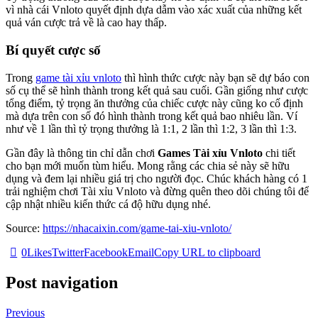
vì nhà cái Vnloto quyết định dựa dẫm vào xác xuất của những kết
quả ván cược trả về là cao hay thấp.
Bí quyết cược số
Trong
game tài xỉu vnloto
thì hình thức cược này bạn sẽ dự báo con
số cụ thể sẽ hình thành trong kết quả sau cuối. Gần giống như cược
tổng điểm, tỷ trọng ăn thưởng của chiếc cược này cũng ko cố định
mà dựa trên con số đó hình thành trong kết quả bao nhiêu lần. Ví
như về 1 lần thì tỷ trọng thưởng là 1:1, 2 lần thì 1:2, 3 lần thì 1:3.
Gần đây là thông tin chỉ dẫn chơi
Games Tài xỉu Vnloto
chi tiết
cho bạn mới muốn tùm hiểu. Mong rằng các chia sẻ này sẽ hữu
dụng và đem lại nhiều giá trị cho người đọc. Chúc khách hàng có 1
trải nghiệm chơi Tài xỉu Vnloto và đừng quên theo dõi chúng tôi để
cập nhật nhiều kiến thức cá độ hữu dụng nhé.
Source:
https://nhacaixin.com/game-tai-xiu-vnloto/
0
Likes
Twitter
Facebook
Email
Copy URL to clipboard
Post navigation
Previous