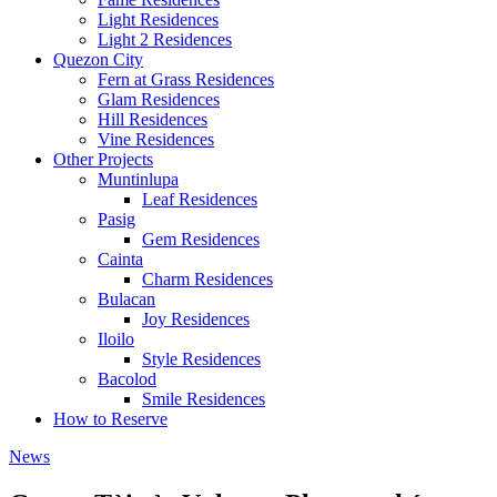
Light Residences
Light 2 Residences
Quezon City
Fern at Grass Residences
Glam Residences
Hill Residences
Vine Residences
Other Projects
Muntinlupa
Leaf Residences
Pasig
Gem Residences
Cainta
Charm Residences
Bulacan
Joy Residences
Iloilo
Style Residences
Bacolod
Smile Residences
How to Reserve
News