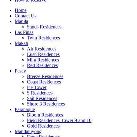
Home
Contact Us
Manila
Sands Residences
Las Piñas
Twin Residences
Makati
Air Residences
Lush Residences
Mint Residences
Red Residences
Pasay
Breeze Residences
Coast Residences
Ice Tower
S Residences
Sail Residences
Shore 3 Residences
Paranaque
Bloom Residences
Field Residences Tower 9 and 10
Gold Residences
Mandaluyong
Fame Residences