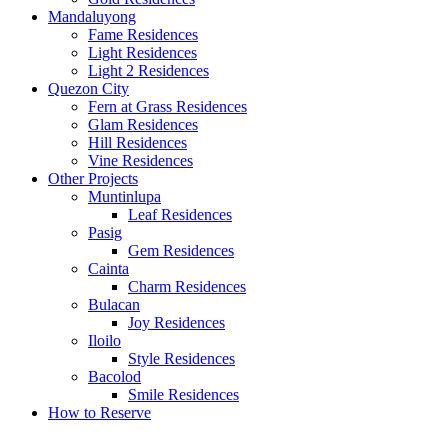
Mandaluyong
Fame Residences
Light Residences
Light 2 Residences
Quezon City
Fern at Grass Residences
Glam Residences
Hill Residences
Vine Residences
Other Projects
Muntinlupa
Leaf Residences
Pasig
Gem Residences
Cainta
Charm Residences
Bulacan
Joy Residences
Iloilo
Style Residences
Bacolod
Smile Residences
How to Reserve