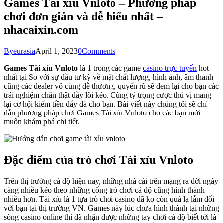
Games Tài xỉu Vnloto – Phương pháp
chơi đơn giản và dễ hiểu nhất –
nhacaixin.com
By
eurasia
April 1, 2023
0
Comments
Games Tài xỉu Vnloto
là 1 trong các game
casino trực tuyến
hot
nhất tại So với sự đầu tư kỹ về mặt chất lượng, hình ảnh, âm thanh
cũng các dealer vô cùng dễ thương, quyến rũ sẽ đem lại cho bạn các
trải nghiệm chân thật đầy lôi kéo. Cùng tỷ trọng cược thú vị mang
lại cơ hội kiếm tiền đẩy đà cho bạn. Bài viết này chúng tôi sẽ chỉ
dẫn phương pháp chơi Games Tài xỉu Vnloto cho các bạn mới
muốn khám phá chi tiết.
Đặc điểm của trò chơi Tài xỉu Vnloto
Trên thị trường cá độ hiện nay, những nhà cái trên mạng ra đời ngày
càng nhiều kéo theo những cổng trò chơi cá độ cũng hình thành
nhiều hơn. Tài xỉu là 1 tựa trò chơi casino đã ko còn quá lạ lẫm đối
với bạn tại thị trường VN. Games này lúc chưa hình thành tại những
sòng casino online thì đã nhận được những tay chơi cá độ biết tới là