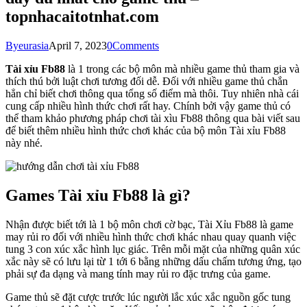
topnhacaitotnhat.com
By
eurasia
April 7, 2023
0
Comments
Tài xỉu Fb88
là 1 trong các bộ môn mà nhiều game thủ tham gia và
thích thú bởi luật chơi tương đối dễ. Đối với nhiều game thủ chắn
hẳn chỉ biết chơi thông qua tổng số điểm mà thôi. Tuy nhiên nhà cái
cung cấp nhiều hình thức chơi rất hay. Chính bởi vậy game thủ có
thể tham khảo phương pháp chơi tài xìu Fb88 thông qua bài viết sau
để biết thêm nhiều hình thức chơi khác của bộ môn Tài xỉu Fb88
này nhé.
Games Tài xỉu Fb88 là gì?
Nhận được biết tới là 1 bộ môn chơi cờ bạc, Tài Xỉu Fb88 là game
may rủi ro đối với nhiều hình thức chơi khác nhau quay quanh việc
tung 3 con xúc xắc hình lục giác. Trên mỗi mặt của những quân xúc
xắc này sẽ có lưu lại từ 1 tới 6 bằng những dấu chấm tương ứng, tạo
phải sự đa dạng và mang tính may rủi ro đặc trưng của game.
Game thủ sẽ đặt cược trước lúc người lắc xúc xắc nguồn gốc tung