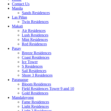
Contact Us
Manila
Sands Residences
Las Piñas
Twin Residences
Makati
Air Residences
Lush Residences
Mint Residences
Red Residences
Pasay
Breeze Residences
Coast Residences
Ice Tower
S Residences
Sail Residences
Shore 3 Residences
Paranaque
Bloom Residences
Field Residences Tower 9 and 10
Gold Residences
Mandaluyong
Fame Residences
Light Residences
Light 2 Residences