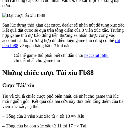
nhà cái cung cấp. Sau cuối nhấn vào Ok để xác thực đã xong đặt
cược.
Sau lúc dừng thời gian đặt cược, dealer sẽ nhấn nút để tung xúc xắc.
Kết quả đặt cược sẽ dựa trên tổng điểm của 3 viên xúc xắc. Trường
hợp game thủ dự báo đúng tiền thưởng sẽ nhận được cộng vào
account cá độ. Trường hợp đủ điều kiện game thủ cũng có thể
rút
tiền fb88
về ngân hàng bất cứ khi nào.
Có thể game thủ phải biết chỉ dẫn chơi
baccarat fb88
chi tiết nhất cho game thủ
Những chiếc cược Tài xỉu Fb88
Cược Tài/ xỉu
Tài và xỉu là chiếc cược phổ biến nhất, dễ nhất cho game thủ lúc
mới nguồn gốc. Kết quả của hai cửa này dựa trên tổng điểm của ba
viên xúc xắc, cụ thể:
– Tổng của 3 viên xúc xắc từ 4 tới 10 => Xỉu
– Tổng của ba con xúc xắc từ 11 tới 17 => Tài.