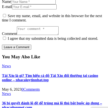
Name
E-mail
Save my name, email, and website in this browser for the next
time I comment.
Comment
I agree that my submitted data is being collected and stored.
You May Also Like
News
Tài Xỉu là gì? Tìm hiểu cá độ Tài Xỉu đổi thưởng tại casino
online – nhacaiuytinnhat.top
May 6, 2023
0
Comments
News
36 bí quyết đánh lô đề dễ trúng mà lô thủ bắt buộc áp dụng –
nhacaitopmot.com