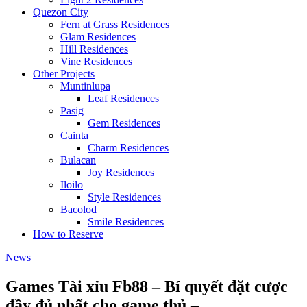
Quezon City
Fern at Grass Residences
Glam Residences
Hill Residences
Vine Residences
Other Projects
Muntinlupa
Leaf Residences
Pasig
Gem Residences
Cainta
Charm Residences
Bulacan
Joy Residences
Iloilo
Style Residences
Bacolod
Smile Residences
How to Reserve
News
Games Tài xỉu Fb88 – Bí quyết đặt cược
đầy đủ nhất cho game thủ –