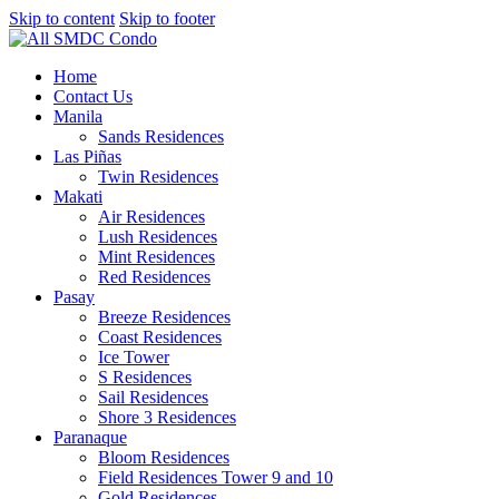
Skip to content
Skip to footer
Home
Contact Us
Manila
Sands Residences
Las Piñas
Twin Residences
Makati
Air Residences
Lush Residences
Mint Residences
Red Residences
Pasay
Breeze Residences
Coast Residences
Ice Tower
S Residences
Sail Residences
Shore 3 Residences
Paranaque
Bloom Residences
Field Residences Tower 9 and 10
Gold Residences