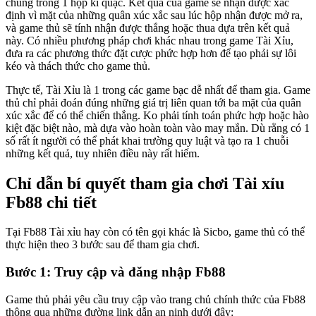
chúng trong 1 hộp kì quặc. Kết quả của game sẽ nhận được xác
định vì mặt của những quân xúc xắc sau lúc hộp nhận được mở ra,
và game thủ sẽ tính nhận được thắng hoặc thua dựa trên kết quả
này. Có nhiều phương pháp chơi khác nhau trong game Tài Xỉu,
đưa ra các phương thức đặt cược phức hợp hơn để tạo phải sự lôi
kéo và thách thức cho game thủ.
Thực tế, Tài Xỉu là 1 trong các game bạc dễ nhất để tham gia. Game
thủ chỉ phải đoán đúng những giá trị liên quan tới ba mặt của quân
xúc xắc để có thể chiến thắng. Ko phải tính toán phức hợp hoặc hào
kiệt đặc biệt nào, mà dựa vào hoàn toàn vào may mắn. Dù rằng có 1
số rất ít người có thể phát khai trường quy luật và tạo ra 1 chuỗi
những kết quả, tuy nhiên điều này rất hiếm.
Chỉ dẫn bí quyết tham gia chơi Tài xỉu
Fb88 chi tiết
Tại Fb88 Tài xỉu hay còn có tên gọi khác là Sicbo, game thủ có thể
thực hiện theo 3 bước sau để tham gia chơi.
Bước 1: Truy cập và đăng nhập Fb88
Game thủ phải yêu cầu truy cập vào trang chủ chính thức của Fb88
thông qua những đường link dẫn an ninh dưới đây: