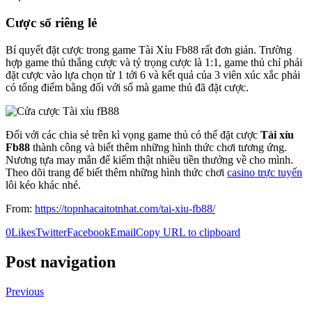
Cược số riêng lẻ
Bí quyết đặt cược trong game Tài Xỉu Fb88 rất đơn giản. Trường
hợp game thủ thắng cược và tỷ trọng cược là 1:1, game thủ chỉ phải
đặt cược vào lựa chọn từ 1 tới 6 và kết quả của 3 viên xúc xắc phải
có tổng điểm bằng đối với số mà game thủ đã đặt cược.
Đối với các chia sẻ trên kì vọng game thủ có thể đặt cược
Tài xỉu
Fb88
thành công và biết thêm những hình thức chơi tương ứng.
Nương tựa may mắn để kiếm thật nhiều tiền thưởng về cho mình.
Theo dõi trang để biết thêm những hình thức chơi
casino trực tuyến
lôi kéo khác nhé.
From:
https://topnhacaitotnhat.com/tai-xiu-fb88/
0
Likes
Twitter
Facebook
Email
Copy URL to clipboard
Post navigation
Previous