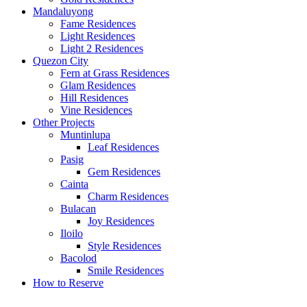
Mandaluyong
Fame Residences
Light Residences
Light 2 Residences
Quezon City
Fern at Grass Residences
Glam Residences
Hill Residences
Vine Residences
Other Projects
Muntinlupa
Leaf Residences
Pasig
Gem Residences
Cainta
Charm Residences
Bulacan
Joy Residences
Iloilo
Style Residences
Bacolod
Smile Residences
How to Reserve