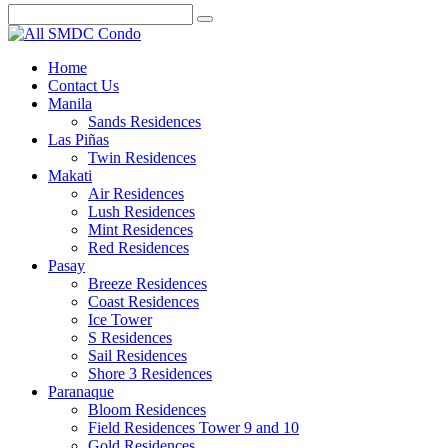
Home
Contact Us
Manila
Sands Residences
Las Piñas
Twin Residences
Makati
Air Residences
Lush Residences
Mint Residences
Red Residences
Pasay
Breeze Residences
Coast Residences
Ice Tower
S Residences
Sail Residences
Shore 3 Residences
Paranaque
Bloom Residences
Field Residences Tower 9 and 10
Gold Residences