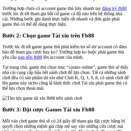
Trường hợp chưa có account game thủ hãy nhanh tay
đăng ký fb88
trước lúc đi tới tham gia bất cứ game cá độ nào trên hệ thống nhà
cái. Những bước ghi danh thực hiện rất nhanh và đơn giản phải
game thủ có thể dễ dàng thực hiện.
Bước 2: Chọn game Tài xỉu trên Fb88
Trước lúc đi tới game game thủ phải kiểm tra số dư account có đảm
bảo để tham gia cược hay ko? Trường hợp ko buộc phải game thủ
yêu cầu
nạp tiền fb88
lên account của mình.
Tại trang chủ, game thủ chọn mục “casino online”, game thủ sẽ thấy
nhà cái cung cấp hầu hết sảnh chơi để lựa chọn. Tất cả những sảnh
chơi đều có sản phẩm tài xỉu như Club K, Q, J, 9, 8, có sảnh chơi để
tên game này sicbo cũng là hình thức chơi Tài xỉu phải game thủ có
thể lựa chọn thoải mái.
Bước 3: Đặt cược Games Tài xỉu Fb88
Mỗi ván chơi game thủ sẽ có 24 giây để tham gia đặt cược bằng bí
quyết chọn những mệnh giá chip mê say vào những cửa cược mà