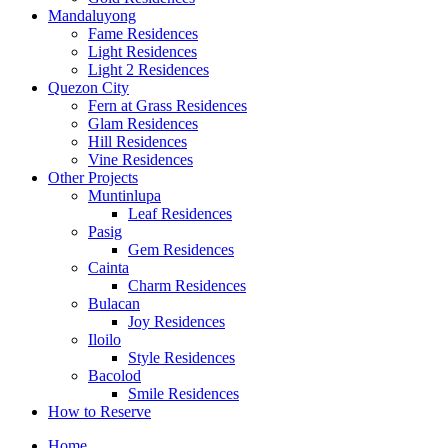
Mandaluyong
Fame Residences
Light Residences
Light 2 Residences
Quezon City
Fern at Grass Residences
Glam Residences
Hill Residences
Vine Residences
Other Projects
Muntinlupa
Leaf Residences
Pasig
Gem Residences
Cainta
Charm Residences
Bulacan
Joy Residences
Iloilo
Style Residences
Bacolod
Smile Residences
How to Reserve
Home