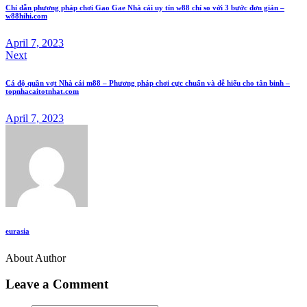
Chỉ dẫn phương pháp chơi Gao Gae Nhà cái uy tín w88 chỉ so với 3 bước đơn giản –
w88hihi.com
April 7, 2023
Next
Cá độ quần vợt Nhà cái m88 – Phương pháp chơi cực chuẩn và dễ hiểu cho tân binh –
topnhacaitotnhat.com
April 7, 2023
eurasia
About Author
Leave a Comment