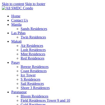
Skip to content
Skip to footer
Home
Contact Us
Manila
Sands Residences
Las Piñas
Twin Residences
Makati
Air Residences
Lush Residences
Mint Residences
Red Residences
Pasay
Breeze Residences
Coast Residences
Ice Tower
S Residences
Sail Residences
Shore 3 Residences
Paranaque
Bloom Residences
Field Residences Tower 9 and 10
Gold Residences