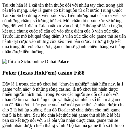
Tài xỉu hẳn là 1 cái tên thân thuộc đối với nhiều tay chơi trong giới
bài trên mạng. Đây là game có bắt nguồn từ đất nước Trung Quốc.
Tài xỉu Sicbo dùng 3 viên xúc xắc. Trên những mặt của mỗi viên sẽ
có những chấm, số lượng từ 1-6. Mỗi chấm trên xúc xắc sẽ tương
ứng đối với 1 điểm. Lúc xuất xứ ván chơi, hệ thống sẽ lắc xí ngầu,
kết quả chung cuộc sẽ căn cứ vào tổng điểm của 3 viên xúc xắc.
Trước lúc mở kết quả tổng điểm 3 viên xúc xắc các game thủ sẽ tiến
hành đặt cược vào những cửa kèo trên bàn cược. Trường hợp kết
quả trùng đối với cửa cược, game thủ sẽ giành chiến thắng và thắng
nhận được tiền thưởng.
Poker (Texas Hold’em) casino Fi88
Đây là 1 trong các trò chơi bài “chuyên nghiệp” nhất hiện nay, là 1
game “cân não” ở những sòng casino, là trò chơi bài nhận được
nhiều người thích thú. Trong Poker các người sẽ đối đầu đối với
nhau để tìm ra nhà thắng cuộc và thắng rất nhiều số tiền mà game
thủ đã đặt cược. Lúc game xuất xứ mỗi game thủ sẽ nhận được chia
cho 2 lá bài úp xuống. Sau đó Dealer sẽ chia thêm cho mỗi game
thủ 5 lá bài nữa. Sau lúc chia kết thúc bài game thủ sẽ lật 2 lá bài
ban sơ kết hợp đối với 5 lá bài vừa nhận được chia, game thủ sẽ
giành nhận được chiến thắng ví như bộ bài mà game thủ sở hữu có