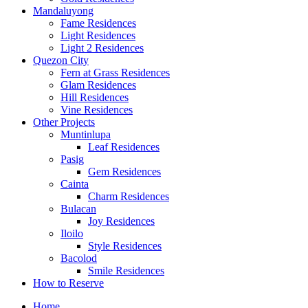
Mandaluyong
Fame Residences
Light Residences
Light 2 Residences
Quezon City
Fern at Grass Residences
Glam Residences
Hill Residences
Vine Residences
Other Projects
Muntinlupa
Leaf Residences
Pasig
Gem Residences
Cainta
Charm Residences
Bulacan
Joy Residences
Iloilo
Style Residences
Bacolod
Smile Residences
How to Reserve
Home