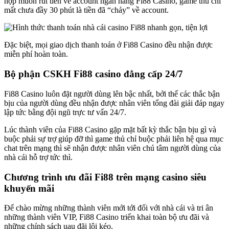
hợp muốn rút tiền về account ngân hàng Fi88 Casino, game thủ chỉ
mất chưa đầy 30 phút là tiền đã “chảy” về account.
Đặc biệt, mọi giao dịch thanh toán ở Fi88 Casino đều nhận được
miễn phí hoàn toàn.
Bộ phận CSKH Fi88 casino đẳng cấp 24/7
Fi88 Casino luôn đặt người dùng lên bậc nhất, bởi thế các thắc bận
bịu của người dùng đều nhận được nhân viên tổng đài giải đáp ngay
lập tức bằng đội ngũ trực tư vấn 24/7.
Lúc thành viên của Fi88 Casino gặp mặt bất kỳ thắc bận bịu gì và
buộc phải sự trợ giúp đỡ thì game thủ chỉ buộc phải liên hệ qua mục
chat trên mạng thì sẽ nhận được nhân viên chú tâm người dùng của
nhà cái hỗ trợ tức thì.
Chương trình ưu đãi Fi88 trên mạng casino siêu
khuyến mãi
Để chào mừng những thành viên mới tới đối với nhà cái và tri ân
những thành viên VIP, Fi88 Casino triển khai toàn bộ ưu đãi và
những chính sách uau đãi lôi kéo.