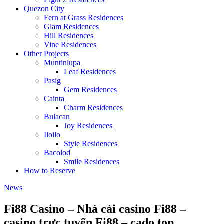
Quezon City
Fern at Grass Residences
Glam Residences
Hill Residences
Vine Residences
Other Projects
Muntinlupa
Leaf Residences
Pasig
Gem Residences
Cainta
Charm Residences
Bulacan
Joy Residences
Iloilo
Style Residences
Bacolod
Smile Residences
How to Reserve
News
Fi88 Casino – Nhà cái casino Fi88 –
casino trực tuyến Fi88 – cado.top