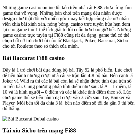
Những game casino online lôi kéo trên nhà cái Fi88 chưa từng làm
game thủ vô vọng. Những bàn chơi trên mạng đều nhận được
design như thật đối với nhiều góc quay kết hợp cùng các nữ nhân
viên chia bài xinh xắn, nóng bỏng, casino trực tuyến hứa hẹn đem
lại cho game thủ 1 thể tích giải trí lôi cuốn hơn bao giờ hết. Những
game casino trực tuyến tại Fi88 cũng rất đa dạng, game thủ có thể
chọn bất cứ trò chơi bài nào từ Blackjack, Poker, Baccarat, Sicbo
cho tới Roulette theo sở thích của mình.
Bài Baccarat Fi88 casino
Đây là 1 trò chơi bài dựa dùng bộ bài Tây 52 lá phổ biến. Lúc chơi
để tiến hành những cược nhà cái sẽ trộn lẫn 4-8 bộ bài. Bên cạnh lá
Joker và Wild ra thì các lá bài còn lại sẽ nhận được tính dựa trên số
in trên bài. Cung phương pháp tính điểm như sau: lá A – 1 điểm, lá
10 và lá hình người – 0 điểm và các lá khác tính điểm theo số. Lúc
chơi game thủ sẽ tiến hành đặt cược vào 3 cửa sau: Tie, Banker và
Player. Mỗi bên tối đa chia 3 lá, bên nào điểm số tối đa gần 9 thì bên
đó thắng.
Tài xỉu Sicbo trên mạng Fi88