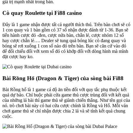
giá trị mạnh nhất trong bàn.
Cò quay Roulette tại Fi88 casino
Đây là 1 game nhận được tất cả người thích thú. Trên bàn chơi sẽ có
1 con quay và 1 bàn gồm có 37 số nhận được đánh từ 1-36. Bạn sẽ
tiến hành cược đỏ -đen, cược nửa bàn, chẵn lẻ, cược nhóm 12 số
hay cược chẵn lẻ…. Dealer sẽ tung quả bóng lúc cò đang quay và
bóng sẽ rơi xuống 1 con số nào đó trên bàn. Bạn sẽ căn cứ vào đó
để đối chiếu đối với xem số đó có khớp đối với dòng hình mà mình
đặt cược hay ko.
Bài Rồng Hổ (Dragon & Tiger) của sòng bài Fi88
Bài Rồng hổ là 1 game cá độ ăn tiền đối với quy tắc phụ thuộc kết
quả dự báo. Chỉ buộc phải cửa game thủ cược trùng đối với kết quả
của những lá bài thì game thủ sẽ giành chiến thắng. Như tên gọi của
nó. trò chơi bài này có hai cửa cược chính là Rồng và Hổ. Mỗi ván
chơi game thủ sẽ chỉ nhận được chia 2 lá và sẽ tính kết quả chung
cuộc.