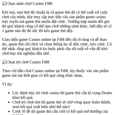
Khi này, mọi thứ đã chuẩn bị và game thủ đã có thể xuất xứ cuộc
chơi của mình, hãy truy cập trực tiếp vào sản phẩm game casino
trực tuyến mà game thủ muốn đặt cược. Trường hợp muốn đổi gió
thì quý khách cũng có thể dạo chơi những sảnh khác, biết đâu sẽ có
1 game nào đó đủ sức lôi kéo game thủ đấy.
Giao diện game Casino online tại Fi88 đều rất rõ ràng và dễ thao
tác, game thủ chỉ click và chọn thông tin số tiền cược, kèo cược. Có
thể nhắc rằng quý khách ko buộc phải cần sốt ruột về vấn đề khó
chơi hay trải nghiệm đâu nhé.
Theo chỉ dẫn chơi Casino online tại Fi88, tùy thuộc vào sản phẩm
game mà mà thời gian có kết quả cũng khác nhau.
Ví dụ:
Lúc đánh bài, trò chơi casino thì game thủ cần kì vọng Dealer
khui kết quả.
Chơi trò chơi slot thì game thủ sẽ chờ vòng quay hoàn thành,
xem kết quả xuất hiện như thế nào?
Cược lô đề thì game thủ cần chờ có kết quả mở thưởng của