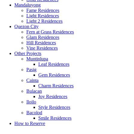
Mandaluyong
Fame Residences
Light Residences
Light 2 Residences
Quezon City
Fern at Grass Residences
Glam Residences
Hill Residences
Vine Residences
Other Projects
Muntinlupa
Leaf Residences
Pasig
Gem Residences
Cainta
Charm Residences
Bulacan
Joy Residences
Iloilo
Style Residences
Bacolod
Smile Residences
How to Reserve