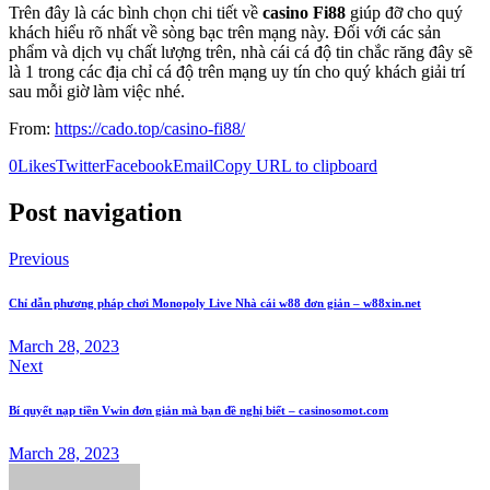
Trên đây là các bình chọn chi tiết về
casino Fi88
giúp đỡ cho quý
khách hiểu rõ nhất về sòng bạc trên mạng này. Đối với các sản
phẩm và dịch vụ chất lượng trên, nhà cái cá độ tin chắc răng đây sẽ
là 1 trong các địa chỉ cá độ trên mạng uy tín cho quý khách giải trí
sau mỗi giờ làm việc nhé.
From:
https://cado.top/casino-fi88/
0
Likes
Twitter
Facebook
Email
Copy URL to clipboard
Post navigation
Previous
Chỉ dẫn phương pháp chơi Monopoly Live Nhà cái w88 đơn giản – w88xin.net
March 28, 2023
Next
Bí quyết nạp tiền Vwin đơn giản mà bạn đề nghị biết – casinosomot.com
March 28, 2023