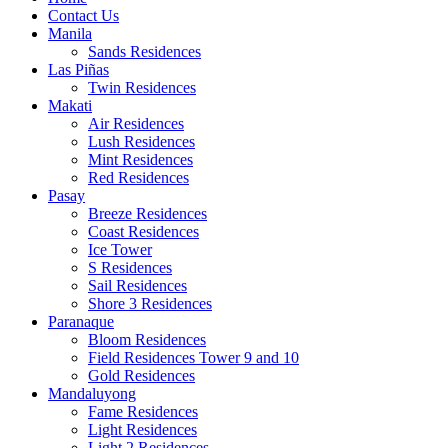
Contact Us
Manila
Sands Residences
Las Piñas
Twin Residences
Makati
Air Residences
Lush Residences
Mint Residences
Red Residences
Pasay
Breeze Residences
Coast Residences
Ice Tower
S Residences
Sail Residences
Shore 3 Residences
Paranaque
Bloom Residences
Field Residences Tower 9 and 10
Gold Residences
Mandaluyong
Fame Residences
Light Residences
Light 2 Residences