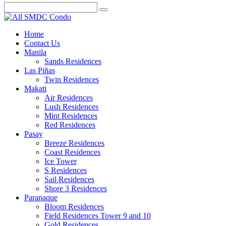
Home
Contact Us
Manila
Sands Residences
Las Piñas
Twin Residences
Makati
Air Residences
Lush Residences
Mint Residences
Red Residences
Pasay
Breeze Residences
Coast Residences
Ice Tower
S Residences
Sail Residences
Shore 3 Residences
Paranaque
Bloom Residences
Field Residences Tower 9 and 10
Gold Residences