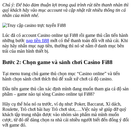
Chú ý: Để bảo đảm thuận lợi trong quá trình rút tiền thanh nhàn thì
quý khách hãy vào mục account và cập nhật rất nhiều thông tin cá
nhân của mình nhé.
Lúc đã có account Casino online tại Fi88 rồi game thủ cần tiến hành
những bước
nạp tiền fi88
mới có thể thanh toán đối với nhà cái. Khi
này hãy nhấn mục nạp tiền, thường thì nó sẽ nằm ở danh mục bên
trái của màn hình thiết bị.
Bước 2: Chọn game và sảnh chơi Casino Fi88
Tại menu trang chủ game thủ chọn mục “Casino online” và tiến
hành chọn sảnh chơi thích thú để xuất xứ chơi cá độ casino.
Đầu tiên game thủ cần xác định mình đang muốn tham gia cá độ sản
phẩm – game nào tại sòng Casino online tại Fi88?
Hãy cụ thể hóa nó ra trước, ví dụ như: Poker, Baccarat, Xì dách,
Roulette, Trò chơi bài hay Trò chơi slot,….Việc này sẽ giúp đỡ quý
khách tập trung nhận được vào nhóm sản phẩm mà mình muốn
cược, từ đó dễ dàng chọn ra nhà cái nhiều người biết đến đống ý đối
với game đó.