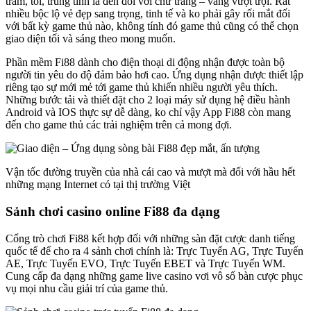
trầm, tối, trung tính là đen đối với chữ trắng – vàng vượt trội. Rất
nhiều bộc lộ vẻ đẹp sang trọng, tinh tế và ko phải gây rối mắt đối
với bất kỳ game thủ nào, không tính đó game thủ cũng có thể chọn
giao diện tối và sáng theo mong muốn.
Phần mềm Fi88 dành cho điện thoại di động nhận được toàn bộ
người tin yêu do độ đảm bảo hơi cao. Ứng dụng nhận được thiết lập
riêng tạo sự mới mẻ tới game thủ khiến nhiều người yêu thích.
Những bước tải và thiết đặt cho 2 loại máy sử dụng hệ điều hành
Android và IOS thực sự dễ dàng, ko chỉ vậy App Fi88 còn mang
đến cho game thủ các trải nghiệm trên cả mong đợi.
Vận tốc đường truyền của nhà cái cao và mượt mà đối với hầu hết
những mạng Internet có tại thị trường Việt
Sảnh chơi casino online Fi88 đa dạng
Cổng trò chơi Fi88 kết hợp đối với những sàn đặt cược danh tiếng
quốc tế để cho ra 4 sảnh chơi chính là: Trực Tuyến AG, Trực Tuyến
AE, Trực Tuyến EVO, Trực Tuyến EBET và Trực Tuyến WM.
Cung cấp đa dạng những game live casino vơi vô số bàn cược phục
vụ mọi nhu cầu giải trí của game thủ.