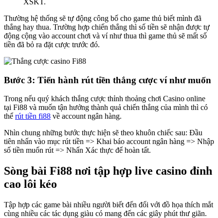
XSKT.
Thường hệ thống sẽ tự động công bố cho game thủ biết mình đã
thắng hay thua. Trường hợp chiến thắng thì số tiền sẽ nhận được tự
động cộng vào account chơi và ví như thua thì game thủ sẽ mất số
tiền đã bỏ ra đặt cược trước đó.
Bước 3: Tiến hành rút tiền thắng cược ví như muốn
Trong nếu quý khách thắng cược thỉnh thoảng chơi Casino online
tại Fi88 và muốn tận hưởng thành quả chiến thắng của mình thì có
thể
rút tiền fi88
về account ngân hàng.
Nhìn chung những bước thực hiện sẽ theo khuôn chiếc sau: Đầu
tiên nhấn vào mục rút tiền => Khai báo account ngân hàng => Nhập
số tiền muốn rút => Nhấn Xác thực để hoàn tất.
Sòng bài Fi88 nơi tập hợp live casino đỉnh
cao lôi kéo
Tập hợp các game bài nhiều người biết đến đối với đồ họa thích mắt
cùng nhiều các tác dụng giàu có mang đến các giây phút thư giãn.