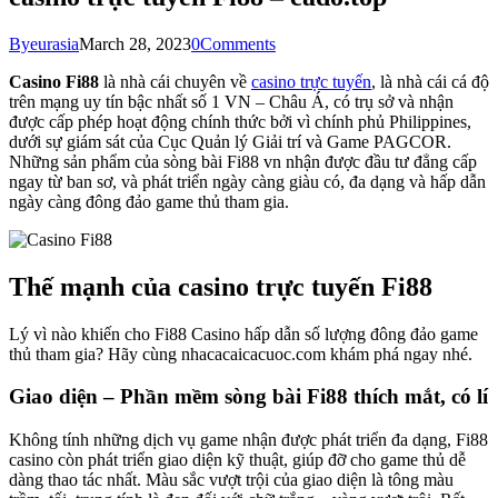
By
eurasia
March 28, 2023
0
Comments
Casino Fi88
là nhà cái chuyên về
casino trực tuyến
, là nhà cái cá độ
trên mạng uy tín bậc nhất số 1 VN – Châu Á, có trụ sở và nhận
được cấp phép hoạt động chính thức bởi vì chính phủ Philippines,
dưới sự giám sát của Cục Quản lý Giải trí và Game PAGCOR.
Những sản phẩm của sòng bài Fi88 vn nhận được đầu tư đẳng cấp
ngay từ ban sơ, và phát triển ngày càng giàu có, đa dạng và hấp dẫn
ngày càng đông đảo game thủ tham gia.
Thế mạnh của casino trực tuyến Fi88
Lý vì nào khiến cho Fi88 Casino hấp dẫn số lượng đông đảo game
thủ tham gia? Hãy cùng nhacacaicacuoc.com khám phá ngay nhé.
Giao diện – Phần mềm sòng bài Fi88 thích mắt, có lí
Không tính những dịch vụ game nhận được phát triển đa dạng, Fi88
casino còn phát triển giao diện kỹ thuật, giúp đỡ cho game thủ dễ
dàng thao tác nhất. Màu sắc vượt trội của giao diện là tông màu