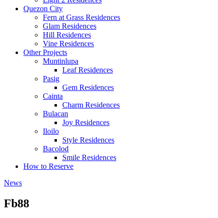
Quezon City
Fern at Grass Residences
Glam Residences
Hill Residences
Vine Residences
Other Projects
Muntinlupa
Leaf Residences
Pasig
Gem Residences
Cainta
Charm Residences
Bulacan
Joy Residences
Iloilo
Style Residences
Bacolod
Smile Residences
How to Reserve
News
Fb88