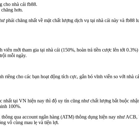
 cho nhà cái fb88.
i chăng hơn.
ư phải chăng nhất về mặt chất lượng dịch vụ tại nhà cái này và fb88 lu
h viên mới tham gia tại nhà cái (150%, hoàn trả tiền cược lên tới 0.3%)
trội mỗi ngày.
riêng cho các bạn hoạt động tích cực, gắn bó vĩnh viễn so với nhà cá
c nhất tại VN hiện nay thì độ uy tín cũng như chất lượng bắt buộc nhậ
 ninh 100%.
 hiện thông qua account ngân hàng (ATM) thông dụng hiện nay như A
ng vô cùng mau lẹ và tiện lợi.