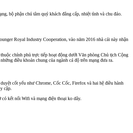
ạng, bộ phận chú tâm quý khách đẳng cấp, nhiệt tình và chu đáo.
ì Younger Royal Industry Cooperation, vào năm 2016 nhà cái này nhận
 thuộc chính phủ trực tiếp hoạt động dưới Văn phòng Chủ tịch Cộng
về những điều khoản chung của ngành cá độ trên mạng đưa ra.
nh duyệt cốt yếu như Chrome, Cốc Cốc, Firefox và hai hệ điều hành
uy cập.
ở có kết nối Wifi và mạng điện thoại ko dây.