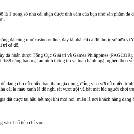
88 là 1 trong số nhà cái nhận được tình cảm của bạn nhờ sản phẩm đa d
nh.
c bóng đá cũng như casino online, đây là nhà cái cá độ thuộc sở hữu v
 trí cá độ.
i này đã nhận được Tổng Cục Giải trí và Games Philippines (PAGCOR),
độ fb88 cũng bảo mật an ninh thông tin và tuân hành ngặt nghèo theo 
, dễ dàng cho rất nhiều bạn tham gia dùng, đống ý so với rất nhiều trì
à cái là màu xanh lá đề nghị rất vượt trội và bắt mắt lúc người chơi tr
gia đặt cược tại hầu hết mọi khi mọi nơi, miễn là nơi khách hàng đang 
 vào 1 số tiêu chí sau: