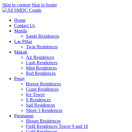
Skip to content
Skip to footer
Home
Contact Us
Manila
Sands Residences
Las Piñas
Twin Residences
Makati
Air Residences
Lush Residences
Mint Residences
Red Residences
Pasay
Breeze Residences
Coast Residences
Ice Tower
S Residences
Sail Residences
Shore 3 Residences
Paranaque
Bloom Residences
Field Residences Tower 9 and 10
Gold Residences