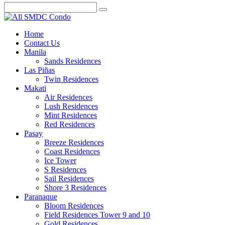
Home
Contact Us
Manila
Sands Residences
Las Piñas
Twin Residences
Makati
Air Residences
Lush Residences
Mint Residences
Red Residences
Pasay
Breeze Residences
Coast Residences
Ice Tower
S Residences
Sail Residences
Shore 3 Residences
Paranaque
Bloom Residences
Field Residences Tower 9 and 10
Gold Residences