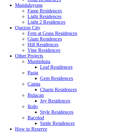
Mandaluyong
Fame Residences
Light Residences
Light 2 Residences
Quezon City
Fern at Grass Residences
Glam Residences
Hill Residences
Vine Residences
Other Projects
Muntinlupa
Leaf Residences
Pasig
Gem Residences
Cainta
Charm Residences
Bulacan
Joy Residences
Iloilo
Style Residences
Bacolod
Smile Residences
How to Reserve