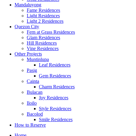
Mandaluyong
Fame Residences
Light Residences
Light 2 Residences
Quezon City
Fern at Grass Residences
Glam Residences
Hill Residences
Vine Residences
Other Projects
Muntinlupa
Leaf Residences
Pasig
Gem Residences
Cainta
Charm Residences
Bulacan
Joy Residences
Iloilo
Style Residences
Bacolod
Smile Residences
How to Reserve
Home