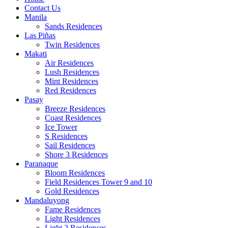
Contact Us
Manila
Sands Residences
Las Piñas
Twin Residences
Makati
Air Residences
Lush Residences
Mint Residences
Red Residences
Pasay
Breeze Residences
Coast Residences
Ice Tower
S Residences
Sail Residences
Shore 3 Residences
Paranaque
Bloom Residences
Field Residences Tower 9 and 10
Gold Residences
Mandaluyong
Fame Residences
Light Residences
Light 2 Residences