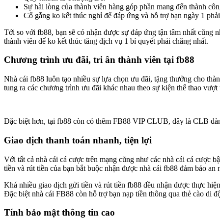
Sự hài lòng của thành viên hàng góp phần mang đến thành công
Cố gắng ko kết thúc nghỉ để đáp ứng và hỗ trợ bạn ngày 1 phả
Tới so với fb88, bạn sẽ có nhận được sự đáp ứng tận tâm nhất cũng nh
thành viên để ko kết thúc tăng dịch vụ 1 bí quyết phải chăng nhất.
Chương trình ưu đãi, tri ân thành viên tại fb88
Nhà cái fb88 luôn tạo nhiều sự lựa chọn ưu đãi, tặng thưởng cho thàn
tung ra các chương trình ưu đãi khác nhau theo sự kiện thể thao vượt 
Đặc biệt hơn, tại fb88 còn có thêm FB88 VIP CLUB, đây là CLB dành 
Giao dịch thanh toán nhanh, tiện lợi
Với tất cả nhà cái cá cược trên mạng cũng như các nhà cái cá cược bậ
tiền và rút tiền của bạn bắt buộc nhận được nhà cái fb88 đảm bảo an
Khá nhiều giao dịch gửi tiền và rút tiền fb88 đều nhận được thực
Đặc biệt nhà cái FB88 còn hỗ trợ bạn nạp tiền thông qua thẻ cào di độ
Tính bảo mật thông tin cao