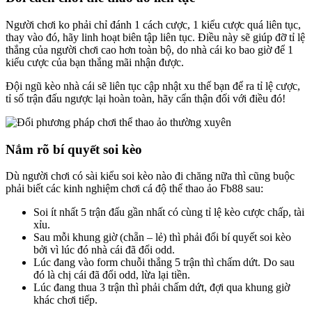
Người chơi ko phải chỉ đánh 1 cách cược, 1 kiểu cược quá liên tục,
thay vào đó, hãy linh hoạt biên tập liên tục. Điều này sẽ giúp đỡ tỉ lệ
thắng của người chơi cao hơn toàn bộ, do nhà cái ko bao giờ để 1
kiểu cược của bạn thắng mãi nhận được.
Đội ngũ kèo nhà cái sẽ liên tục cập nhật xu thế bạn để ra tỉ lệ cược,
tỉ số trận đấu ngược lại hoàn toàn, hãy cẩn thận đối với điều đó!
️Nắm rõ bí quyết soi kèo
Dù người chơi có sài kiểu soi kèo nào đi chăng nữa thì cũng buộc
phải biết các kinh nghiệm chơi cá độ thể thao ảo Fb88 sau:
Soi ít nhất 5 trận đấu gần nhất có cùng tỉ lệ kèo cược chấp, tài
xỉu.
Sau mỗi khung giờ (chẵn – lẻ) thì phải đổi bí quyết soi kèo
bởi vì lúc đó nhà cái đã đổi odd.
Lúc đang vào form chuỗi thắng 5 trận thì chấm dứt. Do sau
đó là chị cái đã đổi odd, lừa lại tiền.
Lúc đang thua 3 trận thì phải chấm dứt, đợi qua khung giờ
khác chơi tiếp.