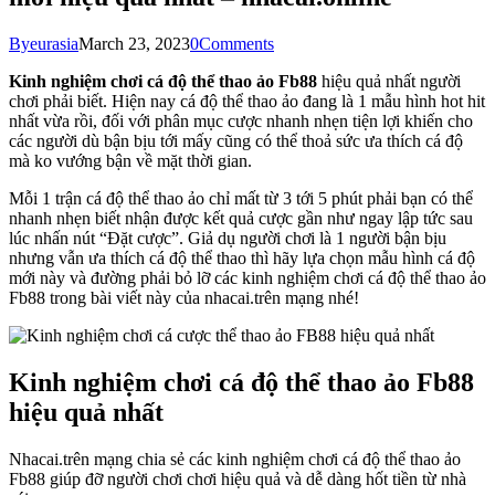
By
eurasia
March 23, 2023
0
Comments
Kinh nghiệm chơi cá độ thể thao ảo Fb88
hiệu quả nhất người
chơi phải biết. Hiện nay cá độ thể thao ảo đang là 1 mẫu hình hot hit
nhất vừa rồi, đối với phân mục cược nhanh nhẹn tiện lợi khiến cho
các người dù bận bịu tới mấy cũng có thể thoả sức ưa thích cá độ
mà ko vướng bận về mặt thời gian.
Mỗi 1 trận cá độ thể thao ảo chỉ mất từ 3 tới 5 phút phải bạn có thể
nhanh nhẹn biết nhận được kết quả cược gần như ngay lập tức sau
lúc nhấn nút “Đặt cược”. Giả dụ người chơi là 1 người bận bịu
nhưng vẫn ưa thích cá độ thể thao thì hãy lựa chọn mẫu hình cá độ
mới này và đường phải bỏ lỡ các kinh nghiệm chơi cá độ thể thao ảo
Fb88 trong bài viết này của nhacai.trên mạng nhé!
Kinh nghiệm chơi cá độ thể thao ảo Fb88
hiệu quả nhất
Nhacai.trên mạng chia sẻ các kinh nghiệm chơi cá độ thể thao ảo
Fb88 giúp đỡ người chơi chơi hiệu quả và dễ dàng hốt tiền từ nhà