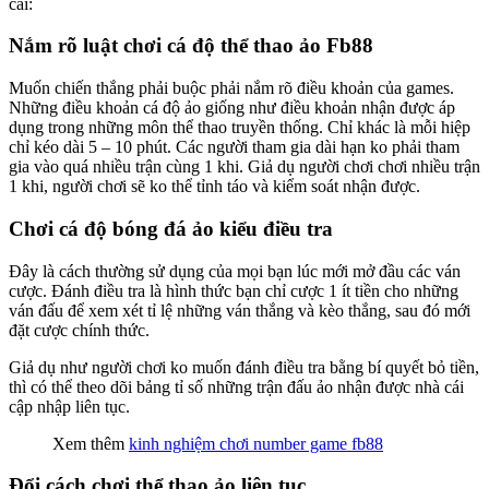
cái:
Nắm rõ luật chơi cá độ thể thao ảo Fb88
Muốn chiến thắng phải buộc phải nắm rõ điều khoản của games.
Những điều khoản cá độ ảo giống như điều khoản nhận được áp
dụng trong những môn thể thao truyền thống. Chỉ khác là mỗi hiệp
chỉ kéo dài 5 – 10 phút. Các người tham gia dài hạn ko phải tham
gia vào quá nhiều trận cùng 1 khi. Giả dụ người chơi chơi nhiều trận
1 khi, người chơi sẽ ko thể tỉnh táo và kiểm soát nhận được.
Chơi cá độ bóng đá ảo kiểu điều tra
Đây là cách thường sử dụng của mọi bạn lúc mới mở đầu các ván
cược. Đánh điều tra là hình thức bạn chỉ cược 1 ít tiền cho những
ván đấu để xem xét tỉ lệ những ván thắng và kèo thắng, sau đó mới
đặt cược chính thức.
Giả dụ như người chơi ko muốn đánh điều tra bằng bí quyết bỏ tiền,
thì có thể theo dõi bảng tỉ số những trận đấu ảo nhận được nhà cái
cập nhập liên tục.
Xem thêm
kinh nghiệm chơi number game fb88
️Đổi cách chơi thể thao ảo liên tục