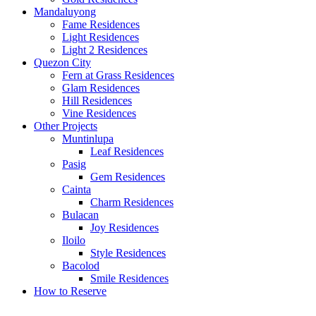
Mandaluyong
Fame Residences
Light Residences
Light 2 Residences
Quezon City
Fern at Grass Residences
Glam Residences
Hill Residences
Vine Residences
Other Projects
Muntinlupa
Leaf Residences
Pasig
Gem Residences
Cainta
Charm Residences
Bulacan
Joy Residences
Iloilo
Style Residences
Bacolod
Smile Residences
How to Reserve