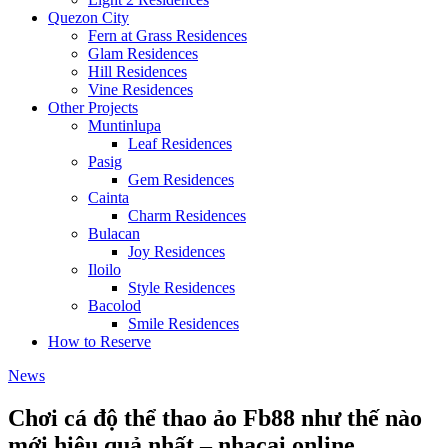
Quezon City
Fern at Grass Residences
Glam Residences
Hill Residences
Vine Residences
Other Projects
Muntinlupa
Leaf Residences
Pasig
Gem Residences
Cainta
Charm Residences
Bulacan
Joy Residences
Iloilo
Style Residences
Bacolod
Smile Residences
How to Reserve
News
Chơi cá độ thể thao ảo Fb88 như thế nào
mới hiệu quả nhất – nhacai.online