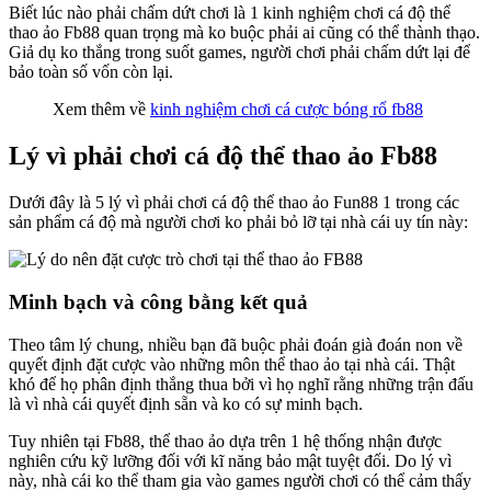
Biết lúc nào phải chấm dứt chơi là 1 kinh nghiệm chơi cá độ thể
thao ảo Fb88 quan trọng mà ko buộc phải ai cũng có thể thành thạo.
Giả dụ ko thắng trong suốt games, người chơi phải chấm dứt lại để
bảo toàn số vốn còn lại.
Xem thêm về
kinh nghiệm chơi cá cược bóng rổ fb88
Lý vì phải chơi cá độ thể thao ảo Fb88
Dưới đây là 5 lý vì phải chơi cá độ thể thao ảo Fun88 1 trong các
sản phẩm cá độ mà người chơi ko phải bỏ lỡ tại nhà cái uy tín này:
Minh bạch và công bằng kết quả
Theo tâm lý chung, nhiều bạn đã buộc phải đoán già đoán non về
quyết định đặt cược vào những môn thể thao ảo tại nhà cái. Thật
khó để họ phân định thắng thua bởi vì họ nghĩ rằng những trận đấu
là vì nhà cái quyết định sẵn và ko có sự minh bạch.
Tuy nhiên tại Fb88, thể thao ảo dựa trên 1 hệ thống nhận được
nghiên cứu kỹ lưỡng đối với kĩ năng bảo mật tuyệt đối. Do lý vì
này, nhà cái ko thể tham gia vào games người chơi có thể cảm thấy