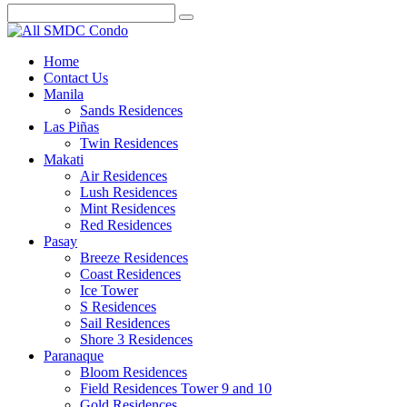
Home
Contact Us
Manila
Sands Residences
Las Piñas
Twin Residences
Makati
Air Residences
Lush Residences
Mint Residences
Red Residences
Pasay
Breeze Residences
Coast Residences
Ice Tower
S Residences
Sail Residences
Shore 3 Residences
Paranaque
Bloom Residences
Field Residences Tower 9 and 10
Gold Residences