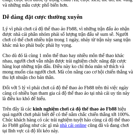
và những mẫu cược phổ biến hơn.
Dễ dàng đặt cược thường xuyên
Lý vì phải chơi cá độ thể thao ảo Fb88, vì những trận đấu ảo nhận
được nhà cái phân nhóm phải số lượng trận đấu sẽ sum sê. Người
chơi có thể chơi nhiều trận trong 1 ngày, nhảy từ trận này sang trận
khác mà ko phải buộc phải hy vọng.
Cho dù đó là cùng 1 môn thể thao hay nhiều môn thể thao khác
nhau, người chơi vẫn nhận được trải nghiệm chức năng đặt cược
hàng loạt những trận đấu. Điều này ko chỉ thỏa mãn sở thích và
mong muốn của người chơi. Mà còn nâng cao cơ hội chiến thắng và
thu lợi nhuận cho bản thân.
Đối với 5 lý vì phải chơi cá độ thể thao ảo Fb88 trên thì việc ngày
càng có nhiều bạn tham gia cá độ thể thao ảo tại nhà cái uy tín này
là điều ko khó để hiểu.
Trên đây là các
kinh nghiệm chơi cá độ thể thao ảo Fb88
hiệu
quả người chơi phải biết để có thể nắm chắc chiến thắng tới 100%.
Chúc khách hàng có các trải nghiệm tuyệt hảo cùng cá độ thể thao
ảo Fb88 giống như các gì mà
nhà cái online
cũng đã và đang chơi
tại lĩnh vực cá độ lôi kéo này.