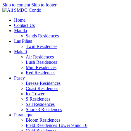
Skip to content
Skip to footer
Home
Contact Us
Manila
Sands Residences
Las Piñas
Twin Residences
Makati
Air Residences
Lush Residences
Mint Residences
Red Residences
Pasay
Breeze Residences
Coast Residences
Ice Tower
S Residences
Sail Residences
Shore 3 Residences
Paranaque
Bloom Residences
Field Residences Tower 9 and 10
Gold Residences