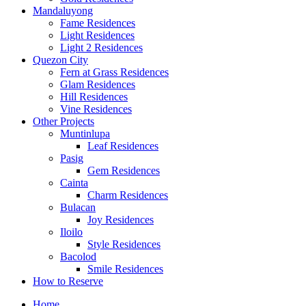
Mandaluyong
Fame Residences
Light Residences
Light 2 Residences
Quezon City
Fern at Grass Residences
Glam Residences
Hill Residences
Vine Residences
Other Projects
Muntinlupa
Leaf Residences
Pasig
Gem Residences
Cainta
Charm Residences
Bulacan
Joy Residences
Iloilo
Style Residences
Bacolod
Smile Residences
How to Reserve
Home