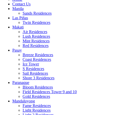
Contact Us
Manila
Sands Residences
Las Piñas
Twin Residences
Makati
Air Residences
Lush Residences
Mint Residences
Red Residences
Pasay
Breeze Residences
Coast Residences
Ice Tower
S Residences
Sail Residences
Shore 3 Residences
Paranaque
Bloom Residences
Field Residences Tower 9 and 10
Gold Residences
Mandaluyong
Fame Residences
Light Residences
Light 2 Residences