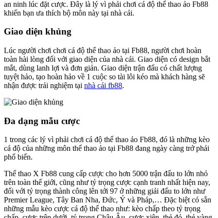
an ninh lúc đặt cược. Đây là lý vì phải chơi cá độ thể thao ảo Fb88
khiến bạn ưa thích bộ môn này tại nhà cái.
Giao diện khủng
Lúc người chơi chơi cá độ thể thao ảo tại Fb88, người chơi hoàn
toàn hài lòng đối với giao diện của nhà cái. Giao diện có design bắt
mắt, dùng lanh lợi và đơn giản. Giao diện trận đấu có chất lượng
tuyệt hảo, tạo hoàn hảo về 1 cuộc so tài lôi kéo mà khách hàng sẽ
nhận được trải nghiệm tại
nhà cái fb88
.
Đa dạng mẫu cược
1 trong các lý vì phải chơi cá độ thể thao ảo Fb88, đó là những kèo
cá độ của những môn thể thao ảo tại Fb88 đang ngày càng trở phải
phổ biến.
Thể thao X Fb88 cung cấp cược cho hơn 5000 trận đấu to lớn nhỏ
trên toàn thế giới, cũng như tỷ trọng cược cạnh tranh nhất hiện nay,
đối với tỷ trọng thành công lên tới 97 ở những giải đấu to lớn như
Premier League, Tây Ban Nha, Đức, Ý và Pháp,… Đặc biệt có sẵn
những mẫu kèo cược cá độ thể thao như: kèo chấp theo tỷ trọng
chấp, cược trên dưới, tỷ trọng Châu Âu, cược xiên, thẻ đỏ, thẻ vàng