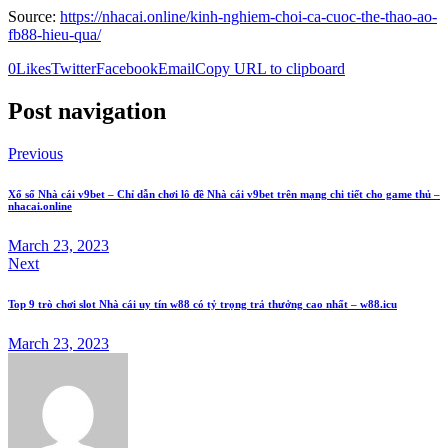
Source:
https://nhacai.online/kinh-nghiem-choi-ca-cuoc-the-thao-ao-
fb88-hieu-qua/
0
Likes
Twitter
Facebook
Email
Copy URL to clipboard
Post navigation
Previous
Xổ số Nhà cái v9bet – Chỉ dẫn chơi lô đề Nhà cái v9bet trên mạng chi tiết cho game thủ –
nhacai.online
March 23, 2023
Next
Top 9 trò chơi slot Nhà cái uy tín w88 có tỷ trọng trả thưởng cao nhất – w88.icu
March 23, 2023