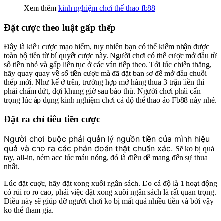
Xem thêm
kinh nghiệm chơi thể thao fb88
Đặt cược theo luật gấp thếp
Đây là kiểu cược mạo hiểm, tuy nhiên bạn có thể kiếm nhận được
toàn bộ tiền từ bí quyết cược này. Người chơi có thể cược mở đầu từ
số tiền nhỏ và gấp liên tục ở các ván tiếp theo. Tới lúc chiến thắng,
hãy quay quay về số tiền cược mà đã đặt ban sơ để mở đầu chuỗi
thếp mới. Như kể ở trên, trường hợp mở hàng thua 3 trận liền thì
phải chấm dứt, đợi khung giờ sau báo thù. Người chơi phải cẩn
trọng lúc áp dụng kinh nghiệm chơi cá độ thể thao ảo Fb88 này nhé.
Đặt ra chỉ tiêu tiền cược
Người chơi buộc phải quản lý nguồn tiền của mình hiệu
quả và cho ra các phán đoán thật chuẩn xác.
Sẽ ko bị quá
tay, all-in, ném acc lúc máu nóng, đó là điều dễ mang đến sự thua
nhất.
Lúc đặt cược, hãy đặt xong xuôi ngân sách. Do cá độ là 1 hoạt động
có rủi ro ro cao, phải việc đặt xong xuôi ngân sách là rất quan trọng.
Điều này sẽ giúp đỡ người chơi ko bị mất quá nhiều tiền và bởi vậy
ko thể tham gia.