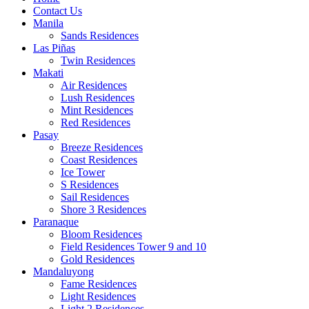
Contact Us
Manila
Sands Residences
Las Piñas
Twin Residences
Makati
Air Residences
Lush Residences
Mint Residences
Red Residences
Pasay
Breeze Residences
Coast Residences
Ice Tower
S Residences
Sail Residences
Shore 3 Residences
Paranaque
Bloom Residences
Field Residences Tower 9 and 10
Gold Residences
Mandaluyong
Fame Residences
Light Residences
Light 2 Residences