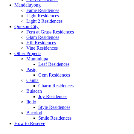
Mandaluyong
Fame Residences
Light Residences
Light 2 Residences
Quezon City
Fern at Grass Residences
Glam Residences
Hill Residences
Vine Residences
Other Projects
Muntinlupa
Leaf Residences
Pasig
Gem Residences
Cainta
Charm Residences
Bulacan
Joy Residences
Iloilo
Style Residences
Bacolod
Smile Residences
How to Reserve