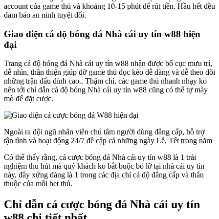
account của game thủ và khoảng 10-15 phút để rút tiền. Hầu hết đều
đảm bảo an ninh tuyệt đối.
Giao diện cá độ bóng đá Nhà cái uy tín w88 hiện
đại
Trang cá độ bóng đá Nhà cái uy tín w88 nhận được bố cục mưu trí,
dễ nhìn, thân thiện giúp đỡ game thủ đọc kèo dễ dàng và dễ theo dõi
những trận đấu đỉnh cao.. Thậm chí, các game thủ nhanh nhạy ko
nên tới chỉ dẫn cá độ bóng Nhà cái uy tín w88 cũng có thể tự mày
mò để đặt cược.
Ngoài ra đội ngũ nhân viên chú tâm người dùng đẳng cấp, hỗ trợ
tận tình và hoạt động 24/7 đề cập cả những ngày Lễ, Tết trong năm
Có thể thấy rằng, cá cược bóng đá Nhà cái uy tín w88 là 1 trải
nghiệm thu hút mà quý khách ko bắt buộc bỏ lỡ tại nhà cái uy tín
này, đây xứng đáng là 1 trong các địa chỉ cá độ đẳng cấp và thân
thuộc của mỗi bet thủ.
Chỉ dẫn cá cược bóng đá Nhà cái uy tín
w88 chi tiết nhất