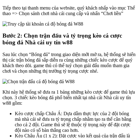
Tiếp theo tại thanh menu của website, quý khách nhấp vào mục Thể
thao => Chọn sảnh chơi nhà cái cung cấp và nhấn “Chơi liền”
Bước 2: Chọn trận đấu và tỷ trọng kèo cá cược
bóng đá Nhà cái uy tín w88
Sau lúc chọn “Bóng đá” trong giao diện mới mở ra, hệ thống sẽ hiển
thị các trận bóng đá sắp diễn ra cùng những chiếc kèo cược để quý
khách theo dõi. game thủ có thể tuỷ chọn giải đấu muốn tham gia
chơi và chọn những thị trường tỷ trọng cược nhé.
Khi này hệ thống sẽ đưa ra 1 bảng những kèo cược để game thủ lựa
chọn. 3 chiếc kèo bóng đá phổ biến nhất tại nhà cái Nhà cái uy tín
w88 gồm:
Kèo cược chấp Châu Á: Dựa dẫm thực lực của 2 đội bóng
mà nhà cái sẽ đưa ra tỷ trọng chấp nhằm tạo ra thế cân bằng
cho cả 2 đội. Game thủ sẽ lệ thuộc tỷ trọng này để đặt cược
đội nào có số bàn thắng cao hơn.
Kèo Châu Âu (1 x 2): Đặt cược vào kết quả của trận đấu là