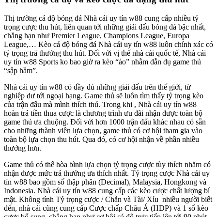
Thị trường cá độ bóng đá Nhà cái uy tín w88 cung cấp nhiều tỷ
trọng cược thu hút, liên quan tới những giải đấu bóng đá bậc nhất,
chẳng hạn như Premier League, Champions League, Europa
League,… Kèo cá độ bóng đá Nhà cái uy tín w88 luôn chính xác có
tỷ trọng trả thưởng thu hút. Đối với vị thế nhà cái quốc tế, Nhà cái
uy tín w88 Sports ko bao giờ ra kèo “ảo” nhằm dẫn dụ game thủ
“sập hầm”.
Nhà cái uy tín w88 có đầy đủ những giải đấu trên thế giới, từ
nghiệp dư tới ngoại hạng. Game thủ sẽ luôn tìm thấy tỷ trọng kèo
của trận đấu mà mình thích thú. Trong khi , Nhà cái uy tín w88
hoàn trả tiền thua cược là chương trình ưu đãi nhận được toàn bộ
game thủ ưa chuộng. Đối với hơn 1000 trận đấu khác nhau có sẵn
cho những thành viên lựa chọn, game thủ có cơ hội tham gia vào
toàn bộ lựa chọn thu hút. Qua đó, có cơ hội nhận về phần nhiều
thưởng hơn.
Game thủ có thể hòa bình lựa chọn tỷ trọng cược tùy thích nhằm có
nhận được mức trả thưởng ưa thích nhất. Tỷ trọng cược Nhà cái uy
tín w88 bao gồm số thập phân (Decimal), Malaysia, Hongkong và
Indonesia. Nhà cái uy tín w88 cung cấp các kèo cược chất lượng bí
mật. Không tính Tỷ trọng cược / Chẵn và Tài/ Xỉu nhiều người biết
đến, nhà cái cũng cung cấp Cược chấp Châu Á (HDP) và 1 số kèo
cược bổ sung, chẳng hạn như cơ hội cá độ trực tiếp lên tới 90 phút.