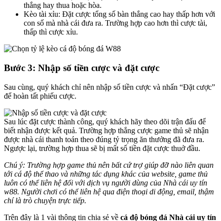
thắng hay thua hoặc hòa.
Kèo tài xỉu: Đặt cược tổng số bàn thắng cao hay thấp hơn với
con số mà nhà cái đưa ra. Trường hợp cao hơn thì cược tài,
thấp thì cược xỉu.
Bước 3: Nhập số tiền cược và đặt cược
Sau cùng, quý khách chỉ nên nhập số tiền cược và nhấn “Đặt cược”
để hoàn tất phiếu cược.
Sau lúc đặt cược thành công, quý khách hãy theo dõi trận đấu để
biết nhận được kết quả. Trường hợp thắng cược game thủ sẽ nhận
được nhà cái thanh toán theo đúng tỷ trọng ăn thưởng đã đưa ra.
Ngược lại, trường hợp thua sẽ bị mất số tiền đặt cược thuở đầu.
Chú ý: Trường hợp game thủ nên bất cứ trợ giúp đỡ nào liên quan
tới cá độ thể thao và những tác dụng khác của website, game thủ
luôn có thể liên hệ đối với dịch vụ người dùng của Nhà cái uy tín
w88. Người chơi có thể liên hệ qua điện thoại di động, email, thậm
chí là trò chuyện trực tiếp.
Trên đây là 1 vài thông tin chia sẻ về
cá độ bóng đá Nhà cái uy tín