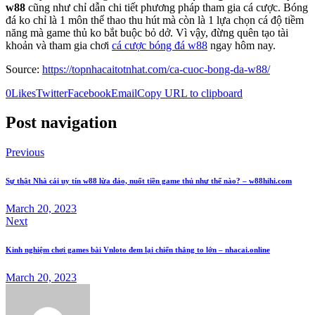
w88
cũng như chỉ dẫn chi tiết phương pháp tham gia cá cược. Bóng
đá ko chỉ là 1 môn thể thao thu hút mà còn là 1 lựa chọn cá độ tiềm
năng mà game thủ ko bắt buộc bỏ dở. Vì vậy, đừng quên tạo tài
khoản và tham gia chơi
cá cược bóng đá w88
ngay hôm nay.
Source:
https://topnhacaitotnhat.com/ca-cuoc-bong-da-w88/
0
Likes
Twitter
Facebook
Email
Copy URL to clipboard
Post navigation
Previous
Sự thật Nhà cái uy tín w88 lừa đảo, nuốt tiền game thủ như thế nào? – w88hihi.com
March 20, 2023
Next
Kinh nghiệm chơi games bài Vnloto đem lại chiến thắng to lớn – nhacai.online
March 20, 2023