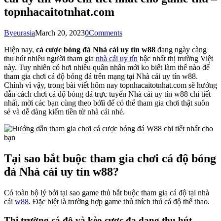
topnhacaitotnhat.com
By
eurasia
March 20, 2023
0
Comments
Hiện nay,
cá cược bóng đá Nhà cái uy tín w88
đang ngày càng
thu hút nhiều người tham gia
nhà cái uy tín
bậc nhất thị trường Việt
này. Tuy nhiên có hơi nhiều quân nhân mới ko biết làm thế nào để
tham gia chơi cá độ bóng đá trên mạng tại Nhà cái uy tín w88.
Chính vì vậy, trong bài viết hôm nay topnhacaitotnhat.com sẽ hướng
dẫn cách chơi cá độ bóng đá trực tuyến Nhà cái uy tín w88 chi tiết
nhất, mời các bạn cùng theo bởĩi để có thể tham gia chơi thật suôn
sẻ và dễ dàng kiếm tiền từ nhà cái nhé.
Tại sao bắt buộc tham gia chơi cá độ bóng
đá Nhà cái uy tín w88?
Có toàn bộ lý bởi tại sao game thủ bắt buộc tham gia cá độ tại nhà
cái
w88
. Đặc biệt là trường hợp game thủ thích thú cá độ thể thao.
Thị trường cá độ và kèo cược đa dạng thu hút