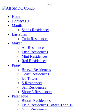
Home
Contact Us
Manila
Sands Residences
Las Piñas
Twin Residences
Makati
Air Residences
Lush Residences
Mint Residences
Red Residences
Pasay
Breeze Residences
Coast Residences
Ice Tower
S Residences
Sail Residences
Shore 3 Residences
Paranaque
Bloom Residences
Field Residences Tower 9 and 10
Gold Residences