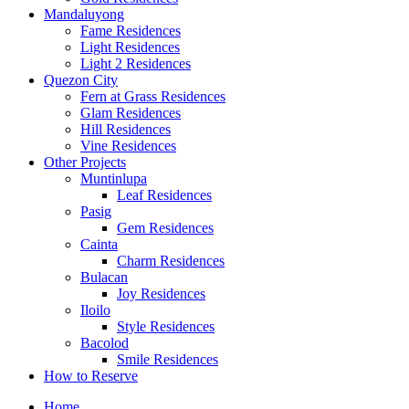
Mandaluyong
Fame Residences
Light Residences
Light 2 Residences
Quezon City
Fern at Grass Residences
Glam Residences
Hill Residences
Vine Residences
Other Projects
Muntinlupa
Leaf Residences
Pasig
Gem Residences
Cainta
Charm Residences
Bulacan
Joy Residences
Iloilo
Style Residences
Bacolod
Smile Residences
How to Reserve
Home