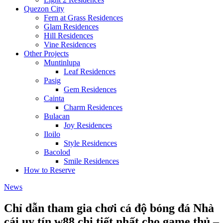
Quezon City
Fern at Grass Residences
Glam Residences
Hill Residences
Vine Residences
Other Projects
Muntinlupa
Leaf Residences
Pasig
Gem Residences
Cainta
Charm Residences
Bulacan
Joy Residences
Iloilo
Style Residences
Bacolod
Smile Residences
How to Reserve
News
Chỉ dẫn tham gia chơi cá độ bóng đá Nhà
cái uy tín w88 chi tiết nhất cho game thủ –