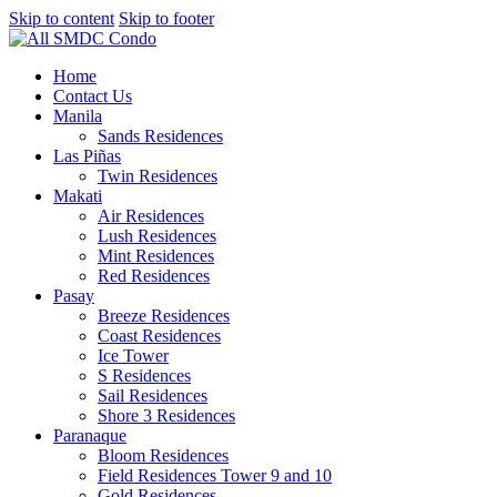
Skip to content
Skip to footer
Home
Contact Us
Manila
Sands Residences
Las Piñas
Twin Residences
Makati
Air Residences
Lush Residences
Mint Residences
Red Residences
Pasay
Breeze Residences
Coast Residences
Ice Tower
S Residences
Sail Residences
Shore 3 Residences
Paranaque
Bloom Residences
Field Residences Tower 9 and 10
Gold Residences