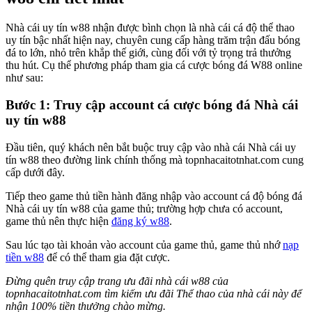
Nhà cái uy tín w88 nhận được bình chọn là nhà cái cá độ thể thao
uy tín bậc nhất hiện nay, chuyên cung cấp hàng trăm trận đấu bóng
đá to lớn, nhỏ trên khắp thế giới, cùng đối với tỷ trọng trả thưởng
thu hút. Cụ thể phương pháp tham gia cá cược bóng đá W88 online
như sau:
Bước 1: Truy cập account cá cược bóng đá Nhà cái
uy tín w88
Đầu tiên, quý khách nên bắt buộc truy cập vào nhà cái Nhà cái uy
tín w88 theo đường link chính thống mà topnhacaitotnhat.com cung
cấp dưới đây.
Tiếp theo game thủ tiền hành đăng nhập vào account cá độ bóng đá
Nhà cái uy tín w88 của game thủ; trường hợp chưa có account,
game thủ nên thực hiện
đăng ký w88
.
Sau lúc tạo tài khoản vào account của game thủ, game thủ nhớ
nạp
tiền w88
để có thể tham gia đặt cược.
Đừng quên truy cập trang ưu đãi nhà cái w88 của
topnhacaitotnhat.com tìm kiếm ưu đãi Thể thao của nhà cái này để
nhận 100% tiền thưởng chào mừng.