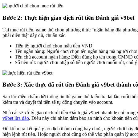
Bước 2: Thực hiện giao dịch rút tiền Đánh giá v9bet
Tại mục rút tiền, game thủ chọn phương thức “ngân hàng địa phương”
phải điền thật đầy đủ, chuẩn xác.
Tiền tệ: người chơi chọn mẫu tiền VND.
Tên ngân hàng: Người chơi chọn tên ngân hàng mà người chơi đ
Tên chủ account ngân hàng: Điền đúng họ tên trong CMND củ
Số tiền rút: người chơi nhập số tiền người chơi muốn rút, chú ý
Bước 3: Xác thực đã rút tiền Đánh giá v9bet thành c
Sau lúc điền chấm dứt thông tin thì game thủ kiểm tra lại lần cuối t
kiểm tra và duyệt thì tiền sẽ tự động chuyển vào account.
Nhà cái sẽ xử lý giao dịch rút tiền Đánh giá v9bet nhanh lẹ chỉ trong
v9bet lừa đảo
. Điều này chỉ nhằm đảm bảo an ninh cho khoản tiền củ
Để kiểm tra kết quả giao dịch thành công hay chưa, người chơi hãy đ
hiện lệnh rút tiền. Hoặc người chơi cũng có thể vào phần quản lý ac