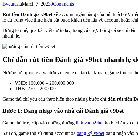
By
eurasia
March 7, 2023
0
Comments
Rút tiền Đánh giá v9bet
về account ngân hàng của mình là bước mà 
lo âu trong việc thực hiện bắt buộc khiến tiền lâu về account hoặc lện
Đừng lo nhé, qua bài viết dưới đây, trang cá cược bóng đá sẽ chỉ dẫn
nhanh lẹ.
Chỉ dẫn rút tiền Đánh giá v9bet nhanh lẹ đ
Nương tựa quốc gia và đơn vị tiền tệ đã tạo tài khoản, game thủ có th
VND: 100,000 – 200,000,000
THB: 250 – 200,000
Game thủ chỉ yêu cầu thực hiện theo những bước
chỉ dẫn rút tiền Đ
Bước 1: Đăng nhập vào nhà cái Đánh giá v9bet
Game thủ truy cập vào những đường
link vào v9bet
ko bị chặn và ch
Sau đó, game thủ sử dụng account đã
đăng ký v9bet
đăng nhập vào hệ