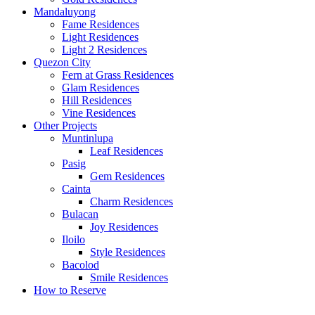
Mandaluyong
Fame Residences
Light Residences
Light 2 Residences
Quezon City
Fern at Grass Residences
Glam Residences
Hill Residences
Vine Residences
Other Projects
Muntinlupa
Leaf Residences
Pasig
Gem Residences
Cainta
Charm Residences
Bulacan
Joy Residences
Iloilo
Style Residences
Bacolod
Smile Residences
How to Reserve