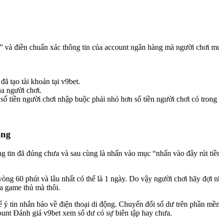
 và điền chuẩn xác thông tin của account ngân hàng mà người chơi muố
ã tạo tài khoản tại v9bet.
a người chơi.
 số tiền người chơi nhập buộc phải nhỏ hơn số tiền người chơi có trong
ông
hông tin đã đúng chưa và sau cùng là nhấn vào mục “nhấn vào đây rút ti
 vòng 60 phút và lâu nhất có thể là 1 ngày. Do vậy người chơi hãy đợi 
a game thủ mà thôi.
ể ý tin nhắn báo về điện thoại di động. Chuyển đổi số dư trên phần m
count Đánh giá v9bet xem số dư có sự biên tập hay chưa.