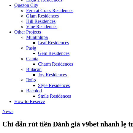
Quezon City
Fern at Grass Residences
Glam Residences
Hill Residences
Vine Residences
Other Projects
Muntinlupa
Leaf Residences
Pasig
Gem Residences
Cainta
Charm Residences
Bulacan
Joy Residences
Iloilo
Style Residences
Bacolod
Smile Residences
How to Reserve
News
Chỉ dẫn rút tiền Đánh giá v9bet nhanh lẹ t