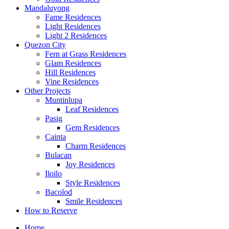
Mandaluyong
Fame Residences
Light Residences
Light 2 Residences
Quezon City
Fern at Grass Residences
Glam Residences
Hill Residences
Vine Residences
Other Projects
Muntinlupa
Leaf Residences
Pasig
Gem Residences
Cainta
Charm Residences
Bulacan
Joy Residences
Iloilo
Style Residences
Bacolod
Smile Residences
How to Reserve
Home