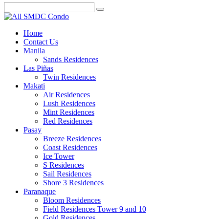
Home
Contact Us
Manila
Sands Residences
Las Piñas
Twin Residences
Makati
Air Residences
Lush Residences
Mint Residences
Red Residences
Pasay
Breeze Residences
Coast Residences
Ice Tower
S Residences
Sail Residences
Shore 3 Residences
Paranaque
Bloom Residences
Field Residences Tower 9 and 10
Gold Residences