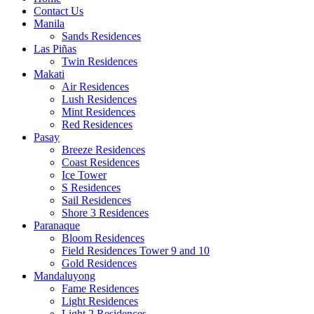
Contact Us
Manila
Sands Residences
Las Piñas
Twin Residences
Makati
Air Residences
Lush Residences
Mint Residences
Red Residences
Pasay
Breeze Residences
Coast Residences
Ice Tower
S Residences
Sail Residences
Shore 3 Residences
Paranaque
Bloom Residences
Field Residences Tower 9 and 10
Gold Residences
Mandaluyong
Fame Residences
Light Residences
Light 2 Residences