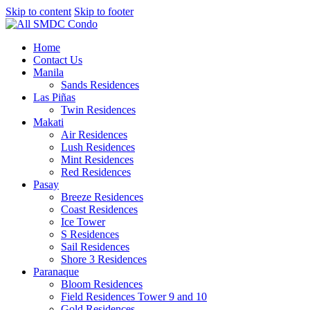
Skip to content
Skip to footer
Home
Contact Us
Manila
Sands Residences
Las Piñas
Twin Residences
Makati
Air Residences
Lush Residences
Mint Residences
Red Residences
Pasay
Breeze Residences
Coast Residences
Ice Tower
S Residences
Sail Residences
Shore 3 Residences
Paranaque
Bloom Residences
Field Residences Tower 9 and 10
Gold Residences