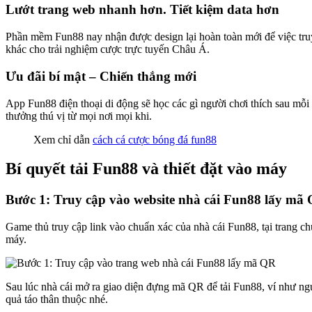
Lướt trang web nhanh hơn. Tiết kiệm data hơn
Phần mềm Fun88 nay nhận được design lại hoàn toàn mới để việc truy 
khác cho trải nghiệm cược trực tuyến Châu Á.
Ưu đãi bí mật – Chiến thắng mới
App Fun88 điện thoại di động sẽ học các gì người chơi thích sau mỗi 
thưởng thú vị từ mọi nơi mọi khi.
Xem chỉ dẫn
cách cá cược bóng đá fun88
Bí quyết tải Fun88 và thiết đặt vào máy
Bước 1: Truy cập vào website nhà cái Fun88 lấy mã
Game thủ truy cập link vào chuẩn xác của nhà cái Fun88, tại trang 
máy.
Sau lúc nhà cái mở ra giao diện đựng mã QR để tải Fun88, ví như ng
quả táo thân thuộc nhé.