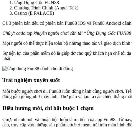
Ứng Dụng Gốc FUN88
Chương Trình Chính (Angel Talk)
Casino (E PALACE)
Cả 3 phiên bản đều có phiên bản Fun88 IOS và Fun88 Android dành 
Chú ý: cado.top khuyên người chơi cần tải “Ứng Dụng Gốc FUN88” v
Mọi người có thể thực hiện toàn bộ những thao tác và giao dịch bìn
Sự tiện lợi của phần mềm đó là giúp đỡ cho quý khách hạn chế tối đ
nhất.
Trải nghiệm xuyên suốt
Mỗi bước người chơi đi, Fun88 luôn đồng hành cùng người chơi. Trên
động gần giống như máy tính. Thư giãn và tạo ra các chiến thắng mới
Điều hướng mới, chỉ bắt buộc 1 chạm
Cược nhanh hơn và thuận tiện luôn là ưu tiên của app Fun88. Từ nay,
cầu, truy cập vào những sản phẩm cược ở menu trái trên màn hình điệ