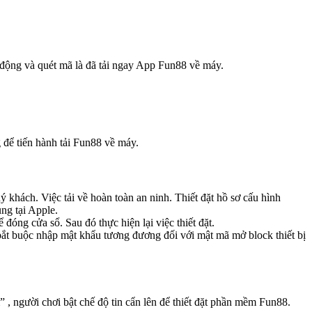
 động và quét mã là đã tải ngay App Fun88 về máy.
 để tiến hành tải Fun88 về máy.
 khách. Việc tải về hoàn toàn an ninh. Thiết đặt hồ sơ cấu hình
ụng tại Apple.
 đóng cửa sổ. Sau đó thực hiện lại việc thiết đặt.
i bắt buộc nhập mật khẩu tương đương đối với mật mã mở block thiết bị
 người chơi bật chế độ tin cẩn lên để thiết đặt phần mềm Fun88.