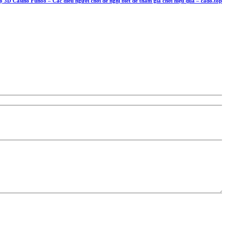
ộ 3D Casino Fun88 – Các điều người chơi đề nghị biết để tham gia chơi hiệu quả – cado.top