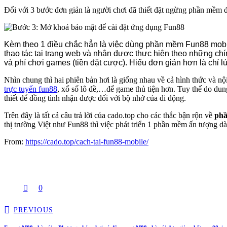
Đối với 3 bước đơn giản là người chơi đã thiết đặt ngừng phần mềm đ
Kèm theo 1 điều chắc hẳn là việc dùng phần mềm Fun88 mobile 
thao tác tại trang web và nhận được thực hiện theo những chín
và phí chơi games (tiền đặt cược). Hiểu đơn giản hơn là chỉ 
Nhìn chung thì hai phiên bản hơi là giống nhau về cả hình thức và
trực tuyến fun88
, xổ số lô đề,…để game thủ tiện hơn. Tuy thế do dun
thiết để đồng tình nhận được đối với bộ nhớ của di động.
Trên đây là tất cả câu trả lời của cado.top cho các thắc bận rộn về
ph
thị trường Việt như Fun88 thì việc phát triển 1 phần mềm ấn tượng dà
From:
https://cado.top/cach-tai-fun88-mobile/
0
PREVIOUS