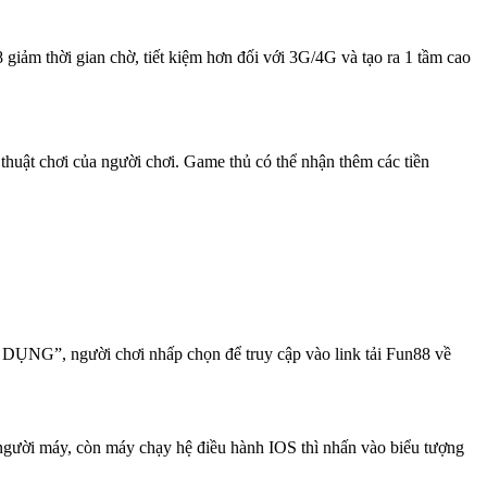
giảm thời gian chờ, tiết kiệm hơn đối với 3G/4G và tạo ra 1 tầm cao
 thuật chơi của người chơi. Game thủ có thể nhận thêm các tiền
NG DỤNG”, người chơi nhấp chọn để truy cập vào link tải Fun88 về
 người máy, còn máy chạy hệ điều hành IOS thì nhấn vào biểu tượng