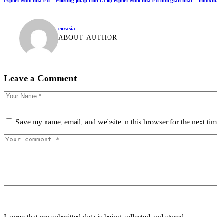
Esport M88 nhà cái – Phương pháp chơi cá độ esport M88 nhà cái đơn giản nhất – m88xi
eurasia
ABOUT AUTHOR
Leave a Comment
Save my name, email, and website in this browser for the next ti
I agree that my submitted data is being collected and stored.