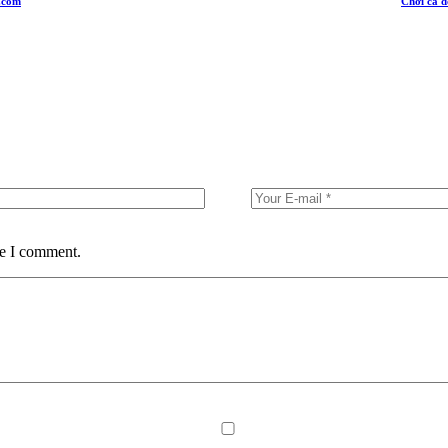
n.com
Chơi cá đ
me I comment.