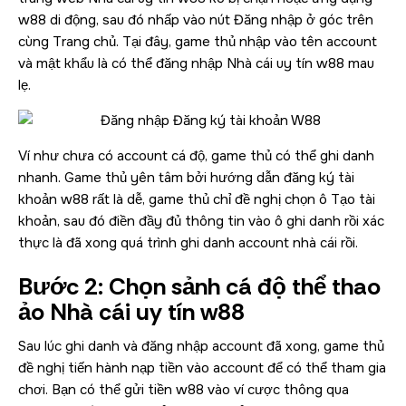
w88 di động
, sau đó nhấp vào nút Đăng nhập ở góc trên
cùng Trang chủ. Tại đây, game thủ nhập vào tên account
và mật khẩu là có thể đăng nhập Nhà cái uy tín w88 mau
lẹ.
Ví như chưa có account cá độ, game thủ có thể ghi danh
nhanh. Game thủ yên tâm bởi
hướng dẫn đăng ký tài
khoản w88
rất là dễ, game thủ chỉ đề nghị chọn ô Tạo tài
khoản, sau đó điền đầy đủ thông tin vào ô ghi danh rồi xác
thực là đã xong quá trình ghi danh account nhà cái rồi.
Bước 2: Chọn sảnh cá độ thể thao
ảo Nhà cái uy tín w88
Sau lúc ghi danh và đăng nhập account đã xong, game thủ
đề nghị tiến hành nạp tiền vào account để có thể tham gia
chơi. Bạn có thể
gửi tiền w88
vào ví cược thông qua