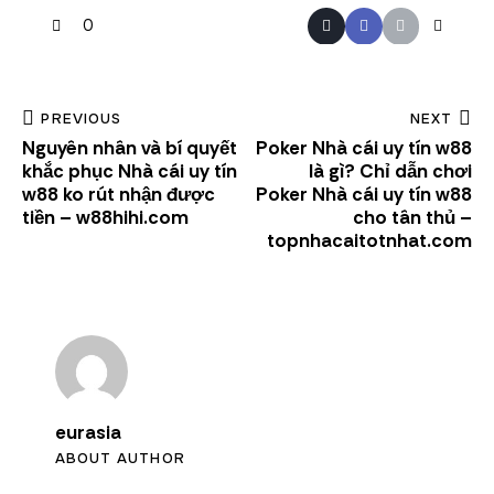
0
PREVIOUS
NEXT
Nguyên nhân và bí quyết
Poker Nhà cái uy tín w88
khắc phục Nhà cái uy tín
là gì? Chỉ dẫn chơi
w88 ko rút nhận được
Poker Nhà cái uy tín w88
tiền – w88hihi.com
cho tân thủ –
topnhacaitotnhat.com
eurasia
ABOUT AUTHOR