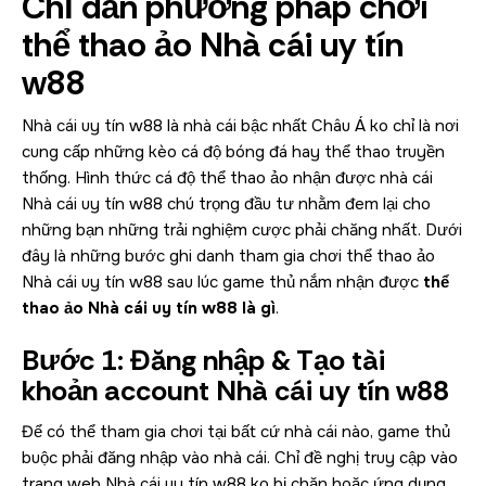
Chỉ dẫn phương pháp chơi
thể thao ảo Nhà cái uy tín
w88
Nhà cái uy tín w88 là nhà cái bậc nhất Châu Á ko chỉ là nơi
cung cấp những kèo cá độ bóng đá hay thể thao truyền
thống. Hình thức cá độ thể thao ảo nhận được nhà cái
Nhà cái uy tín w88 chú trọng đầu tư nhằm đem lại cho
những bạn những trải nghiệm cược phải chăng nhất. Dưới
đây là những bước ghi danh tham gia chơi thể thao ảo
Nhà cái uy tín w88 sau lúc game thủ nắm nhận được
thể
thao ảo Nhà cái uy tín w88 là gì
.
Bước 1: Đăng nhập & Tạo tài
khoản account Nhà cái uy tín w88
Để có thể tham gia chơi tại bất cứ nhà cái nào, game thủ
buộc phải đăng nhập vào nhà cái. Chỉ đề nghị truy cập vào
trang web Nhà cái uy tín w88 ko bị chặn hoặc
ứng dụng