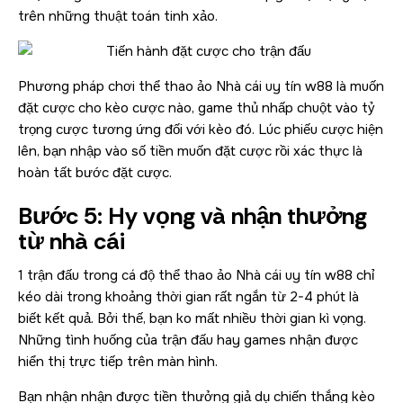
trên những thuật toán tinh xảo.
Phương pháp chơi thể thao ảo Nhà cái uy tín w88 là muốn
đặt cược cho kèo cược nào, game thủ nhấp chuột vào tỷ
trọng cược tương ứng đối với kèo đó. Lúc phiếu cược hiện
lên, bạn nhập vào số tiền muốn đặt cược rồi xác thực là
hoàn tất bước đặt cược.
Bước 5: Hy vọng và nhận thưởng
từ nhà cái
1 trận đấu trong cá độ thể thao ảo Nhà cái uy tín w88 chỉ
kéo dài trong khoảng thời gian rất ngắn từ 2-4 phút là
biết kết quả. Bởi thế, bạn ko mất nhiều thời gian kì vọng.
Những tình huống của trận đấu hay games nhận được
hiển thị trực tiếp trên màn hình.
Bạn nhận nhận được tiền thưởng giả dụ chiến thắng kèo