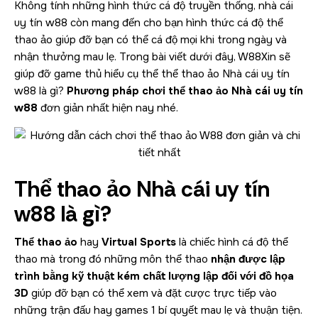
Không tính những hình thức cá độ truyền thống,
nhà cái
Quezon City
uy tín w88
còn mang đến cho bạn hình thức cá độ thể
thao ảo giúp đỡ bạn có thể cá độ mọi khi trong ngày và
Other Projects
nhận thưởng mau lẹ. Trong bài viết dưới đây, W88Xin sẽ
giúp đỡ game thủ hiểu cụ thể thể thao ảo Nhà cái uy tín
How to Reserve
w88 là gì?
Phương pháp chơi thể thao ảo Nhà cái uy tín
w88
đơn giản nhất hiện nay nhé.
Thể thao ảo Nhà cái uy tín
w88 là gì?
Thể thao ảo
hay
Virtual Sports
là chiếc hình cá độ thể
thao mà trong đó những môn thể thao
nhận được lập
trình bằng kỹ thuật kém chất lượng lập đối với đồ họa
3D
giúp đỡ bạn có thể xem và đặt cược trực tiếp vào
những trận đấu hay games 1 bí quyết mau lẹ và thuận tiện.