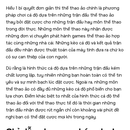
Hiểu 1 bí quyết đơn giản thì thể thao ảo chính là phương
pháp chơi cá độ dựa trên những trận đấu thể thao ảo
thay bởi đặt cược cho những trận đấu hay môn thể thao
trong đời thực. Những môn thể thao này nhận được
những đơn vị chuyên phát hành games thể thao ảo hợp
tác cùng những nhà cái. Những kèo cá độ và kết quả trận
đấu đều nhận được thuật toán của máy tính đưa ra chứ ko
có sự can thiệp của con người.
Dù rằng là hình thức cá độ dựa trên những trận đấu kém
chất lượng lập, tuy nhiên những bạn hoàn toàn có thể tin
yêu và sự minh bạch lúc đặt cược. Ngoài ra, những môn
thể thao ảo có đầy đủ những kèo cá độ phổ biến cho bạn
lựa chọn. Điểm khác biệt to nhất của hình thức cá độ thể
thao ảo đối với thể thao thực tế đó là thời gian những
trận đấu nhận được rút ngắn chỉ còn khoảng vài phút đề
nghị bạn có thể đặt cược mọi khi trong ngày.