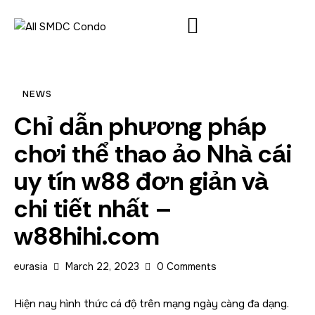
Home
Contact Us
NEWS
Manila
Chỉ dẫn phương pháp
chơi thể thao ảo Nhà cái
Las Piñas
uy tín w88 đơn giản và
Makati
chi tiết nhất –
Pasay
w88hihi.com
Paranaque
eurasia
March 22, 2023
0
Comments
Mandaluyong
Hiện nay hình thức cá độ trên mạng ngày càng đa dạng.