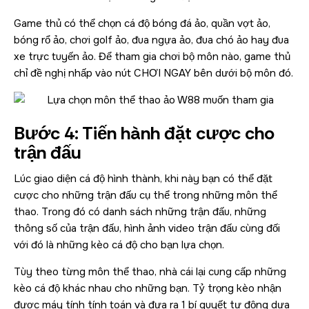
Game thủ có thể chọn cá độ bóng đá ảo, quần vợt ảo,
bóng rổ ảo, chơi golf ảo, đua ngựa ảo, đua chó ảo hay đua
xe trực tuyến ảo. Để tham gia chơi bộ môn nào, game thủ
chỉ đề nghị nhấp vào nút CHƠI NGAY bên dưới bộ môn đó.
Bước 4: Tiến hành đặt cược cho
trận đấu
Lúc giao diện cá độ hình thành, khi này bạn có thể đặt
cược cho những trận đấu cụ thể trong những môn thể
thao. Trong đó có danh sách những trận đấu, những
thông số của trận đấu, hình ảnh video trận đấu cùng đối
với đó là những kèo cá độ cho bạn lựa chọn.
Tùy theo từng môn thể thao, nhà cái lại cung cấp những
kèo cá độ khác nhau cho những bạn. Tỷ trọng kèo nhận
được máy tính tính toán và đưa ra 1 bí quyết tự động dựa