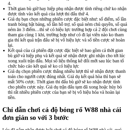
4.
Thời gian bù giờ hay hiệp phụ nhận được tính riêng chứ ko nhận
được tính vào kết quả của lượt thi đấu thứ 4.
Giả dụ bạn chọn những phiên cược đặc biệt như: số điểm, số lần
tranh bóng bật bảng, số lần hỗ trợ, số quả ném chủ quyền, số quả
ném ăn 3 điểm…thì sẽ có hiệu lực trường hợp cả 2 đội chơi cùng
tham gia cùng 1 khi, trường hợp như có đi lại viên nào ko tham
gia thì kết quả trận đấu sẽ bị vô hiệu lực và số tiền cược sẽ hoàn
lại.
Kết quả của cả phiên đặt cược đặc biệt sẽ bao gồm cả thời gian
bù giờ và hiệp phụ và kết quả sẽ nhận được ghi nhận cho tới lúc
xong xuôi trận đấu. Mọi số liệu thống kê đổi mới sau lúc ban tổ
chức báo cáo kết quả sẽ ko có hiệu lực
Giả dụ chọn phiên cược thắng nhiều lượt thì sẽ nhận được thanh
toán cho người cược đúng nhất. Giả dụ kết quả hòa thì bạn sẽ
mất 50% cược. Thời gian thi đấu bù giờ sẽ ko nhận được tính
cho phiên cược này. Giả dụ trận đấu tạm đã xong hoặc hủy bỏ
thì rất nhiều phiên cược của bạn sẽ bị vô hiệu hóa và hoàn lại
tiền.
Chỉ dẫn chơi cá độ bóng rổ W88 nhà cái
đơn giản so với 3 bước
Lúc đã nắm nhận được luật chơi cá độ bóng rổ W88 nhà cái, quý