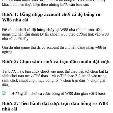
khách chỉ nên thực hiện theo những bước căn bản sau:
Bước 1: Đăng nhập account chơi cá độ bóng rổ
W88 nhà cái
Để có thể
chơi cá độ bóng chày
tại W88 nhà cái thì trước tiên
game thủ nên cần
đăng ký tài khoản w88
theo đường link vào w88
nhà cái dưới đây
Giả dụ như game thủ đã có account thì chỉ nên
đăng nhập w88
là
ngừng
Bước 2: Chọn sảnh chơi và trận đấu muốn đặt cược
Tại bước này, bạn click chuột vào mục thể thao tiếp tới chọn bất kì
sảnh chơi nào trừ v-Thể thao 1 và v-Thể thao 2. Lúc đã vào trong
sảnh click chuột chọn mục bóng rổ -> chọn trận đấu -> chọn giải
đấu,…
Bước 3: Tiến hành đặt cược trận đấu bóng rổ W88
nhà cái