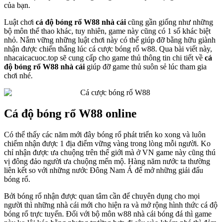
của bạn.
Luật chơi
cá độ bóng rổ W88 nhà cái
cũng gần giống như những
bộ môn thể thao khác, tuy nhiên, game này cũng có 1 số khác biệt
nhỏ. Nắm vững những luật chơi này có thể giúp đỡ bằng hữu giành
nhận được chiến thắng lúc
cá cược bóng rổ w88
. Qua bài viết này,
nhacaicacuoc.top sẽ cung cấp cho game thủ thông tin chi tiết về
cá
độ bóng rổ W88 nhà cái
giúp đỡ game thủ suôn sẻ lúc tham gia
chơi nhé.
Cá độ bóng rổ W88 online
Có thể thấy các năm mới đây bóng rổ phát triển ko xong và luôn
chiếm nhận được 1 địa điểm vững vàng trong lòng mỗi người. Ko
chỉ nhận được ưa chuộng trên thế giới mà ở VN game này cũng thú
vị đông đảo người ưa chuộng mến mộ. Hàng năm nước ta thường
liên kết so với những nước Đông Nam Á để mở những giải đấu
bóng rổ.
Bởi bóng rổ nhận được quan tâm cần để chuyên dụng cho mọi
người thì những nhà cái mới cho hiện ra và mở rộng hình thức cá độ
bóng rổ trực tuyến. Đối với bộ môn w88 nhà cái bóng đá thì game