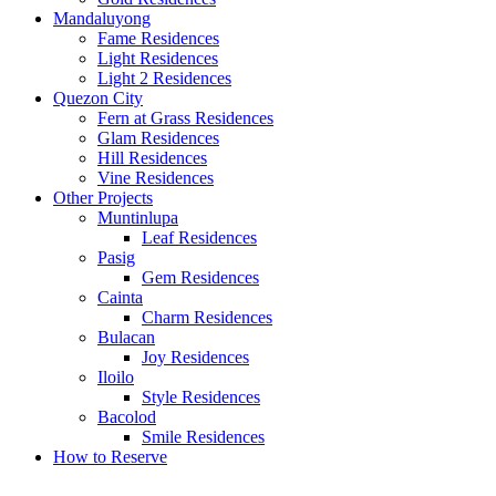
Mandaluyong
Fame Residences
Light Residences
Light 2 Residences
Quezon City
Fern at Grass Residences
Glam Residences
Hill Residences
Vine Residences
Other Projects
Muntinlupa
Leaf Residences
Pasig
Gem Residences
Cainta
Charm Residences
Bulacan
Joy Residences
Iloilo
Style Residences
Bacolod
Smile Residences
How to Reserve