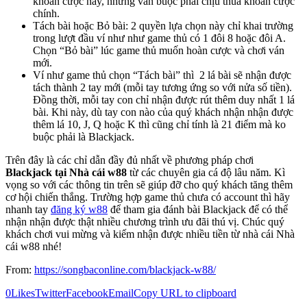
khoản cược này, nhưng vẫn buộc phải chịu thua khoản cược
chính.
Tách bài hoặc Bỏ bài: 2 quyền lựa chọn này chỉ khai trường
trong lượt đầu ví như như game thủ có 1 đôi 8 hoặc đôi A.
Chọn “Bỏ bài” lúc game thủ muốn hoàn cược và chơi ván
mới.
Ví như game thủ chọn “Tách bài” thì 2 lá bài sẽ nhận được
tách thành 2 tay mới (mỗi tay tương ứng so với nửa số tiền).
Đồng thời, mỗi tay con chỉ nhận được rút thêm duy nhất 1 lá
bài. Khi này, dù tay con nào của quý khách nhận nhận được
thêm lá 10, J, Q hoặc K thì cũng chỉ tính là 21 điểm mà ko
buộc phải là Blackjack.
Trên đây là các chỉ dẫn đầy đủ nhất về phương pháp chơi
Blackjack tại Nhà cái w88
từ các chuyên gia cá độ lâu năm. Kì
vọng so với các thông tin trên sẽ giúp đỡ cho quý khách tăng thêm
cơ hội chiến thắng. Trường hợp game thủ chưa có account thì hãy
nhanh tay
đăng ký w88
để tham gia đánh bài Blackjack để có thể
nhận nhận được thật nhiều chương trình ưu đãi thú vị. Chúc quý
khách chơi vui mừng và kiếm nhận được nhiều tiền từ nhà cái Nhà
cái w88 nhé!
From:
https://songbaconline.com/blackjack-w88/
0
Likes
Twitter
Facebook
Email
Copy URL to clipboard