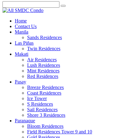
Home
Contact Us
Manila
Sands Residences
Las Piñas
Twin Residences
Makati
Air Residences
Lush Residences
Mint Residences
Red Residences
Pasay
Breeze Residences
Coast Residences
Ice Tower
S Residences
Sail Residences
Shore 3 Residences
Paranaque
Bloom Residences
Field Residences Tower 9 and 10
Gold Residences