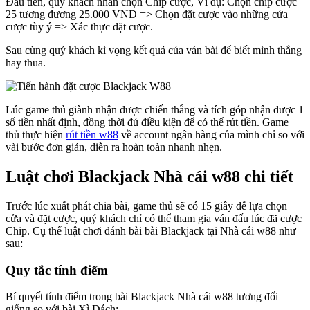
Đầu tiên, quý khách nhấn chọn Chip cược, Ví dụ: Chọn chip cược
25 tương đương 25.000 VND => Chọn đặt cược vào những cửa
cược tùy ý => Xác thực đặt cược.
Sau cùng quý khách kì vọng kết quả của ván bài để biết mình thắng
hay thua.
Lúc game thủ giành nhận được chiến thắng và tích góp nhận được 1
số tiền nhất định, đồng thời đủ điều kiện để có thể rút tiền. Game
thủ thực hiện
rút tiền w88
về account ngân hàng của mình chỉ so với
vài bước đơn giản, diễn ra hoàn toàn nhanh nhẹn.
Luật chơi Blackjack Nhà cái w88 chi tiết
Trước lúc xuất phát chia bài, game thủ sẽ có 15 giây để lựa chọn
cửa và đặt cược, quý khách chỉ có thể tham gia ván đấu lúc đã cược
Chip. Cụ thể luật chơi đánh bài bài Blackjack tại Nhà cái w88 như
sau:
Quy tắc tính điểm
Bí quyết tính điểm trong bài Blackjack Nhà cái w88 tương đối
giống so với bài Xì Dách: