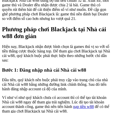
Blackjack Nhà cái w88 dùng bộ bài tiêu chuẩn 52 lá. Xuất xứ, mỗi
game thủ và Dealer đều nhận được chia 2 lá bài. Game thủ có
quyền rút thêm bài để cải thiện điểm số ví như muốn. Đề cập gọn
ghẽ phương pháp chơi Blackjack là: game thủ nên đánh bại Dealer
so với điểm số cao hơn nhưng ko vượt quá 21.
Phương pháp chơi Blackjack tại Nhà cái
w88 đơn giản
Hiện nay, Blackjack nhận được bình chọn là games thú vị so với số
tiền thắng cược thuộc hàng top. Để tham gia chơi Blackjack tại Nhà
cái w88, quý khách buộc phải thực hiện theo những bước chỉ dẫn
sau:
Bước 1: Đăng nhập nhà cái Nhà cái w88
Đầu tiên, quý khách nên buộc phải truy cập vào trang chủ của nhà
cái Nhà cái w88 bằng những đường link chính thống. Sau đó tiến
hành đăng nhập account cá độ của mình.
Ví như ví như quý khách chưa có account thì có thể tạo tài khoản
Nhà cái w88 ngay để tham gia trải nghiệm. Lúc đã tạo tài khoản
account thành công, game thủ nên tiến hành
nạp tiền w88
để có thể
tham gia chơi Blackjack tại Nhà cái w88.