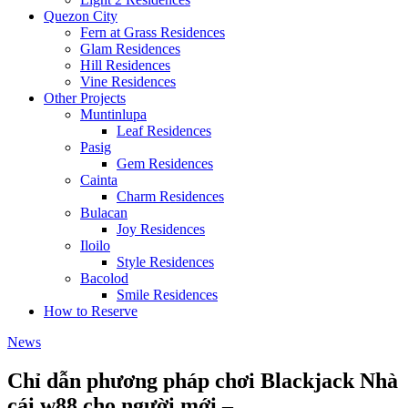
Quezon City
Fern at Grass Residences
Glam Residences
Hill Residences
Vine Residences
Other Projects
Muntinlupa
Leaf Residences
Pasig
Gem Residences
Cainta
Charm Residences
Bulacan
Joy Residences
Iloilo
Style Residences
Bacolod
Smile Residences
How to Reserve
News
Chỉ dẫn phương pháp chơi Blackjack Nhà
cái w88 cho người mới –