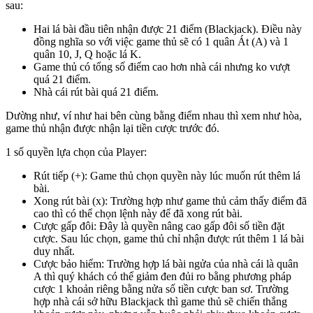
sau:
Hai lá bài đầu tiên nhận được 21 điểm (Blackjack). Điều này
đồng nghĩa so với việc game thủ sẽ có 1 quân Át (A) và 1
quân 10, J, Q hoặc lá K.
Game thủ có tổng số điểm cao hơn nhà cái nhưng ko vượt
quá 21 điểm.
Nhà cái rút bài quá 21 điểm.
Dường như, ví như hai bên cùng bằng điểm nhau thì xem như hòa,
game thủ nhận được nhận lại tiền cược trước đó.
1 số quyền lựa chọn của Player:
Rút tiếp (+): Game thủ chọn quyền này lúc muốn rút thêm lá
bài.
Xong rút bài (x): Trường hợp như game thủ cảm thấy điểm đã
cao thì có thể chọn lệnh này để đã xong rút bài.
Cược gấp đôi: Đây là quyền nâng cao gấp đôi số tiền đặt
cược. Sau lúc chọn, game thủ chỉ nhận được rút thêm 1 lá bài
duy nhất.
Cược bảo hiểm: Trường hợp lá bài ngửa của nhà cái là quân
A thì quý khách có thể giảm đen đủi ro bằng phương pháp
cược 1 khoản riêng bằng nửa số tiền cược ban sơ. Trường
hợp nhà cái sở hữu Blackjack thì game thủ sẽ chiến thắng