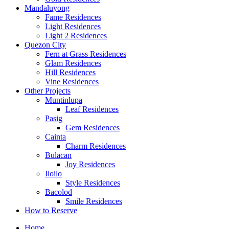
Mandaluyong
Fame Residences
Light Residences
Light 2 Residences
Quezon City
Fern at Grass Residences
Glam Residences
Hill Residences
Vine Residences
Other Projects
Muntinlupa
Leaf Residences
Pasig
Gem Residences
Cainta
Charm Residences
Bulacan
Joy Residences
Iloilo
Style Residences
Bacolod
Smile Residences
How to Reserve
Home