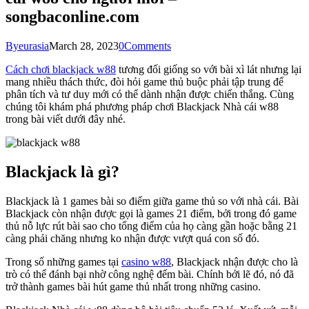
songbaconline.com
By
eurasia
March 28, 2023
0
Comments
Cách chơi blackjack w88
tương đối giống so với bài xì lát nhưng lại
mang nhiều thách thức, đòi hỏi game thủ buộc phải tập trung để
phân tích và tư duy mới có thể dành nhận được chiến thắng. Cùng
chúng tôi khám phá phương pháp chơi Blackjack Nhà cái w88
trong bài viết dưới đây nhé.
Blackjack là gì?
Blackjack là 1 games bài so điểm giữa game thủ so với nhà cái. Bài
Blackjack còn nhận được gọi là games 21 điểm, bởi trong đó game
thủ nỗ lực rút bài sao cho tổng điểm của họ càng gần hoặc bằng 21
càng phải chăng nhưng ko nhận được vượt quá con số đó.
Trong số những games tại
casino w88
, Blackjack nhận được cho là
trò có thể đánh bại nhờ công nghệ đếm bài. Chính bởi lẽ đó, nó đã
trở thành games bài hút game thủ nhất trong những casino.