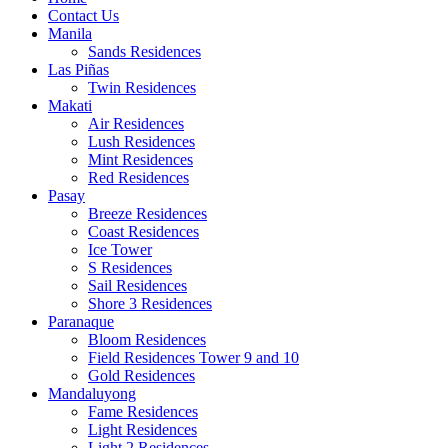
Contact Us
Manila
Sands Residences
Las Piñas
Twin Residences
Makati
Air Residences
Lush Residences
Mint Residences
Red Residences
Pasay
Breeze Residences
Coast Residences
Ice Tower
S Residences
Sail Residences
Shore 3 Residences
Paranaque
Bloom Residences
Field Residences Tower 9 and 10
Gold Residences
Mandaluyong
Fame Residences
Light Residences
Light 2 Residences