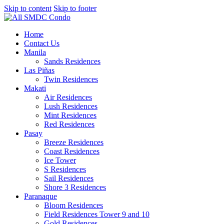
Skip to content
Skip to footer
Home
Contact Us
Manila
Sands Residences
Las Piñas
Twin Residences
Makati
Air Residences
Lush Residences
Mint Residences
Red Residences
Pasay
Breeze Residences
Coast Residences
Ice Tower
S Residences
Sail Residences
Shore 3 Residences
Paranaque
Bloom Residences
Field Residences Tower 9 and 10
Gold Residences