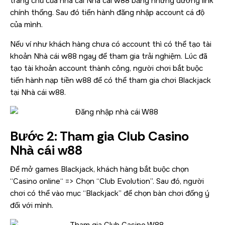
trang chủ của nhà cái Nhà cái w88 bằng những đường link
chính thống. Sau đó tiến hành đăng nhập account cá độ
của mình.
Nếu ví như khách hàng chưa có account thì có thể tạo tài
khoản Nhà cái w88 ngay để tham gia trải nghiệm. Lúc đã
tạo tài khoản account thành công, người chơi bắt buộc
tiến hành
nạp tiền w88
để có thể tham gia chơi Blackjack
tại Nhà cái w88.
Bước 2: Tham gia Club Casino
Nhà cái w88
Để mở games Blackjack, khách hàng bắt buộc chọn
“Casino online“ => Chọn “Club Evolution”. Sau đó, người
chơi có thể vào mục “Blackjack” để chọn bàn chơi đống ý
đối với mình.