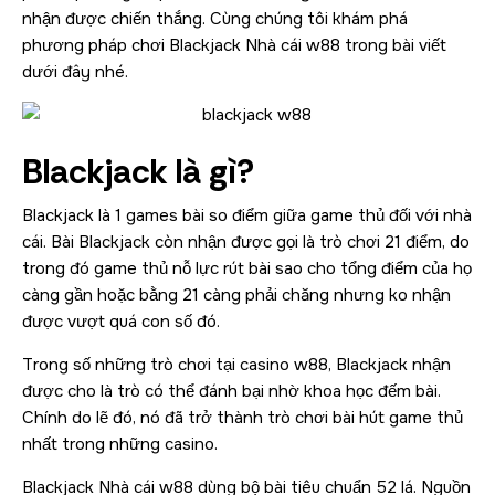
Quezon City
nhận được chiến thắng. Cùng chúng tôi khám phá
phương pháp chơi Blackjack Nhà cái w88 trong bài viết
dưới đây nhé.
Other Projects
How to Reserve
Blackjack là gì?
Blackjack là 1 games bài so điểm giữa game thủ đối với nhà
cái. Bài Blackjack còn nhận được gọi là trò chơi 21 điểm, do
trong đó game thủ nỗ lực rút bài sao cho tổng điểm của họ
càng gần hoặc bằng 21 càng phải chăng nhưng ko nhận
được vượt quá con số đó.
Trong số những trò chơi tại
casino w88
, Blackjack nhận
được cho là trò có thể đánh bại nhờ khoa học đếm bài.
Chính do lẽ đó, nó đã trở thành trò chơi bài hút game thủ
nhất trong những casino.
Blackjack Nhà cái w88 dùng bộ bài tiêu chuẩn 52 lá. Nguồn