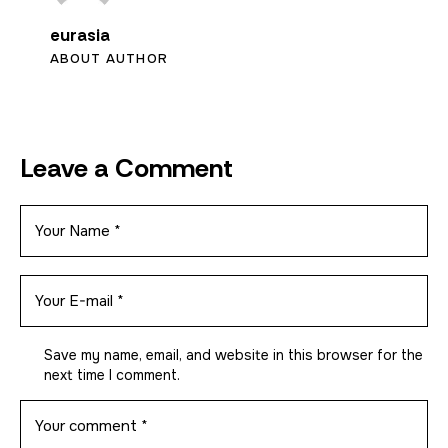
eurasia
ABOUT AUTHOR
Leave a Comment
Save my name, email, and website in this browser for the
next time I comment.