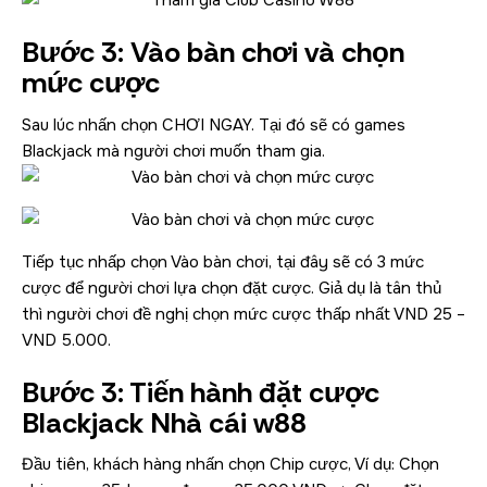
Bước 3: Vào bàn chơi và chọn
mức cược
Sau lúc nhấn chọn CHƠI NGAY. Tại đó sẽ có games
Blackjack mà người chơi muốn tham gia.
Tiếp tục nhấp chọn Vào bàn chơi, tại đây sẽ có 3 mức
cược để người chơi lựa chọn đặt cược. Giả dụ là tân thủ
thì người chơi đề nghị chọn mức cược thấp nhất VND 25 –
VND 5.000.
Bước 3: Tiến hành đặt cược
Blackjack Nhà cái w88
Đầu tiên, khách hàng nhấn chọn Chip cược, Ví dụ: Chọn