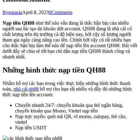
By
eurasia
April 8, 2023
0
Comments
Nạp tiền QH88
như thế nào vẫn đang là thắc bận bịu của nhiều
người sau lúc tạo tài khoản dứt account. QH88 đang là nhà cái có
chất lượng trên thị trường cá độ hiện nay, bởi vậy số lượng người
tham gia ngày càng nâng cao lên. Chính bởi vậy có rất nhiều bạn
còn thắc bận bịu làm thế nào để nạp tiền lên account QH88. Bài viết
dưới đây sẽ chia sẻ tới bạn chỉ dẫn nạp tiền QH88 thành công và
nhanh nhất.
Những hình thức nạp tiền QH88
Nhằm hỗ trợ các bạn trong việc thực hiện những hình thức thanh
toán,
nhà cái qh88
hỗ trợ cho bạn rất nhiều và đầy đủ những hình
thức nạp tiền lên account:
Chuyển nhanh 24/7: chuyển khoản qua thẻ ngân hàng,
chuyển khoản qua Momo, Viettel nạp tiền
Nạp trực tuyến: quét mã QR, ví momo, zalopay, thẻ cào,
viettel
Nạp tiền USDT