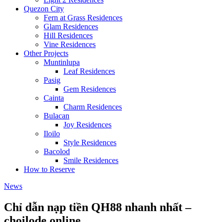
Quezon City
Fern at Grass Residences
Glam Residences
Hill Residences
Vine Residences
Other Projects
Muntinlupa
Leaf Residences
Pasig
Gem Residences
Cainta
Charm Residences
Bulacan
Joy Residences
Iloilo
Style Residences
Bacolod
Smile Residences
How to Reserve
News
Chỉ dẫn nạp tiền QH88 nhanh nhất –
choilode.online