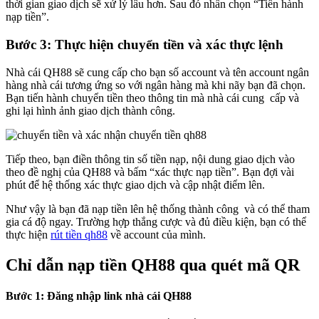
thời gian giao dịch sẽ xử lý lâu hơn. Sau đó nhấn chọn “Tiến hành
nạp tiền”.
Bước 3: Thực hiện chuyển tiền và xác thực lệnh
Nhà cái QH88 sẽ cung cấp cho bạn số account và tên account ngân
hàng nhà cái tương ứng so với ngân hàng mà khi nãy bạn đã chọn.
Bạn tiến hành chuyển tiền theo thông tin mà nhà cái cung cấp và
ghi lại hình ảnh giao dịch thành công.
Tiếp theo, bạn điền thông tin số tiền nạp, nội dung giao dịch vào
theo đề nghị của QH88 và bấm “xác thực nạp tiền”. Bạn đợi vài
phút để hệ thống xác thực giao dịch và cập nhật điểm lên.
Như vậy là bạn đã nạp tiền lên hệ thống thành công và có thể tham
gia cá độ ngay. Trường hợp thắng cược và đủ điều kiện, bạn có thể
thực hiện
rút tiền qh88
về account của mình.
Chỉ dẫn nạp tiền QH88 qua quét mã QR
Bước 1: Đăng nhập link nhà cái QH88