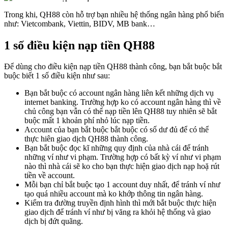
Trong khi, QH88 còn hỗ trợ bạn nhiều hệ thống ngân hàng phổ biến
như: Vietcombank, Viettin, BIDV, MB bank…
1 số điều kiện nạp tiền QH88
Để dùng cho điều kiện nạp tiền QH88 thành công, bạn bắt buộc bắt
buộc biết 1 số điều kiện như sau:
Bạn bắt buộc có account ngân hàng liên kết những dịch vụ
internet banking. Trường hợp ko có account ngân hàng thì về
chủ công bạn vẫn có thể nạp tiền lên QH88 tuy nhiên sẽ bắt
buộc mất 1 khoản phí nhỏ lúc nạp tiền.
Account của bạn bắt buộc bắt buộc có số dư đủ để có thể
thực hiên giao dịch QH88 thành công.
Bạn bắt buộc đọc kĩ những quy định của nhà cái để tránh
những ví như vi phạm. Trường hợp có bất kỳ ví như vi phạm
nào thì nhà cái sẽ ko cho bạn thực hiện giao dịch nạp hoặ rút
tiền về account.
Mỗi bạn chỉ bắt buộc tạo 1 account duy nhất, để tránh ví như
tạo quá nhiều account mà ko khớp thông tin ngân hàng.
Kiểm tra đường truyền định hình thì mới bắt buộc thực hiện
giao dịch để tránh ví như bị văng ra khỏi hệ thống và giao
dịch bị đứt quãng.