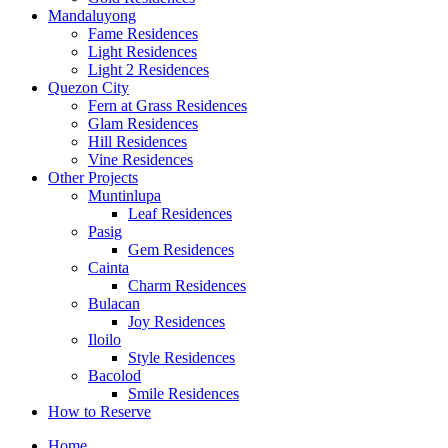
Mandaluyong
Fame Residences
Light Residences
Light 2 Residences
Quezon City
Fern at Grass Residences
Glam Residences
Hill Residences
Vine Residences
Other Projects
Muntinlupa
Leaf Residences
Pasig
Gem Residences
Cainta
Charm Residences
Bulacan
Joy Residences
Iloilo
Style Residences
Bacolod
Smile Residences
How to Reserve
Home