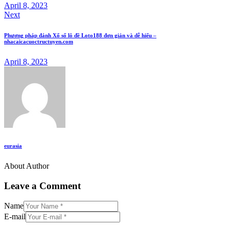
April 8, 2023
Next
Phương pháp đánh Xổ số lô đề Loto188 đơn giản và dễ hiểu –
nhacaicacuoctructuyen.com
April 8, 2023
eurasia
About Author
Leave a Comment
Name
E-mail