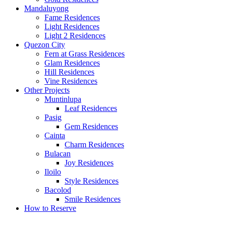
Mandaluyong
Fame Residences
Light Residences
Light 2 Residences
Quezon City
Fern at Grass Residences
Glam Residences
Hill Residences
Vine Residences
Other Projects
Muntinlupa
Leaf Residences
Pasig
Gem Residences
Cainta
Charm Residences
Bulacan
Joy Residences
Iloilo
Style Residences
Bacolod
Smile Residences
How to Reserve