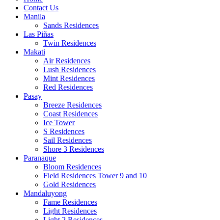
Contact Us
Manila
Sands Residences
Las Piñas
Twin Residences
Makati
Air Residences
Lush Residences
Mint Residences
Red Residences
Pasay
Breeze Residences
Coast Residences
Ice Tower
S Residences
Sail Residences
Shore 3 Residences
Paranaque
Bloom Residences
Field Residences Tower 9 and 10
Gold Residences
Mandaluyong
Fame Residences
Light Residences
Light 2 Residences