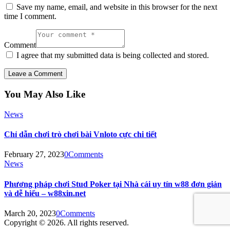
Save my name, email, and website in this browser for the next
time I comment.
Comment
I agree that my submitted data is being collected and stored.
You May Also Like
News
Chỉ dẫn chơi trò chơi bài Vnloto cực chi tiết
February 27, 2023
0
Comments
News
Phương pháp chơi Stud Poker tại Nhà cái uy tín w88 đơn giản
và dễ hiểu – w88xin.net
March 20, 2023
0
Comments
Copyright © 2026. All rights reserved.