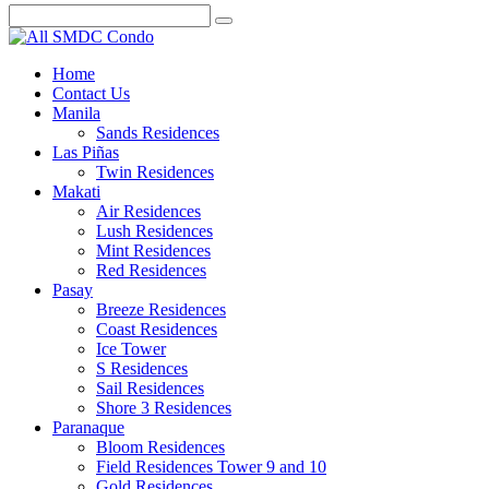
Home
Contact Us
Manila
Sands Residences
Las Piñas
Twin Residences
Makati
Air Residences
Lush Residences
Mint Residences
Red Residences
Pasay
Breeze Residences
Coast Residences
Ice Tower
S Residences
Sail Residences
Shore 3 Residences
Paranaque
Bloom Residences
Field Residences Tower 9 and 10
Gold Residences