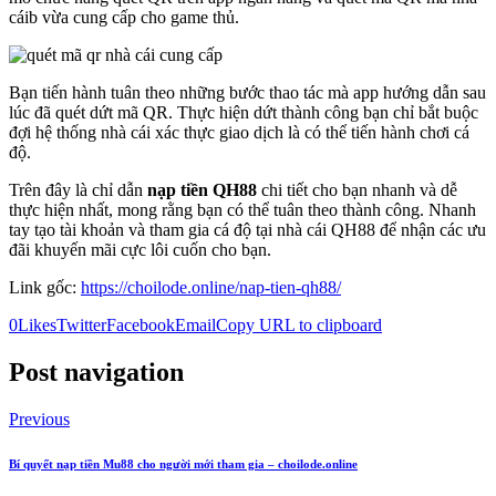
cáib vừa cung cấp cho game thủ.
Bạn tiến hành tuân theo những bước thao tác mà app hướng dẫn sau
lúc đã quét dứt mã QR. Thực hiện dứt thành công bạn chỉ bắt buộc
đợi hệ thống nhà cái xác thực giao dịch là có thể tiến hành chơi cá
độ.
Trên đây là chỉ dẫn
nạp tiền QH88
chi tiết cho bạn nhanh và dễ
thực hiện nhất, mong rằng bạn có thể tuân theo thành công. Nhanh
tay tạo tài khoản và tham gia cá độ tại nhà cái QH88 để nhận các ưu
đãi khuyến mãi cực lôi cuốn cho bạn.
Link gốc:
https://choilode.online/nap-tien-qh88/
0
Likes
Twitter
Facebook
Email
Copy URL to clipboard
Post navigation
Previous
Bí quyết nạp tiền Mu88 cho người mới tham gia – choilode.online