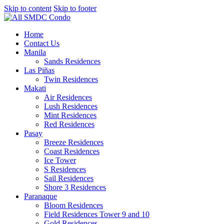
Skip to content
Skip to footer
Home
Contact Us
Manila
Sands Residences
Las Piñas
Twin Residences
Makati
Air Residences
Lush Residences
Mint Residences
Red Residences
Pasay
Breeze Residences
Coast Residences
Ice Tower
S Residences
Sail Residences
Shore 3 Residences
Paranaque
Bloom Residences
Field Residences Tower 9 and 10
Gold Residences