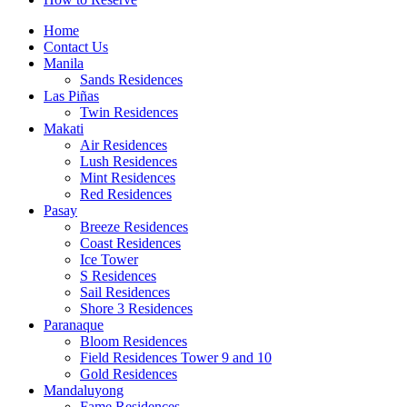
Home
Contact Us
Manila
Sands Residences
Las Piñas
Twin Residences
Makati
Air Residences
Lush Residences
Mint Residences
Red Residences
Pasay
Breeze Residences
Coast Residences
Ice Tower
S Residences
Sail Residences
Shore 3 Residences
Paranaque
Bloom Residences
Field Residences Tower 9 and 10
Gold Residences
Mandaluyong
Fame Residences