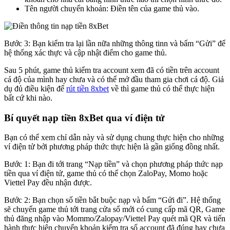
Tên người chuyển khoản: Điền tên của game thủ vào.
Bước 3: Bạn kiểm tra lại lần nữa những thông tinn và bấm “Gửi” để
hệ thống xác thực và cập nhật điểm cho game thủ.
Sau 5 phút, game thủ kiểm tra account xem đã có tiền trên account
cá độ của mình hay chưa và có thể mở đầu tham gia chơi cá độ. Giả
dụ đủ điều kiện để
rút tiền 8xbet
về thì game thủ có thể thực hiện
bất cứ khi nào.
Bí quyết nạp tiền 8xBet qua ví điện tử
Bạn có thể xem chỉ dẫn này và sử dụng chung thực hiện cho những
ví điện tử bởi phương pháp thức thực hiện là gần giống đồng nhất.
Bước 1: Bạn đi tới trang “Nạp tiền” và chọn phương pháp thức nạp
tiền qua ví điện tử, game thủ có thể chọn ZaloPay, Momo hoặc
Viettel Pay đều nhận được.
Bước 2: Bạn chọn số tiền bắt buộc nạp và bấm “Gửi đi”. Hệ thống
sẽ chuyển game thủ tới trang cửa sổ mới có cung cấp mã QR, Game
thủ đăng nhập vào Mommo/Zalopay/Viettel Pay quét mã QR và tiến
hành thực hiện chuyển khoản kiểm tra số account đã đúng hay chưa