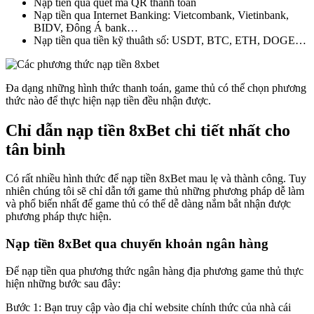
Nạp tiền qua quét mã QR thanh toán
Nạp tiền qua Internet Banking: Vietcombank, Vietinbank,
BIDV, Đông Á bank…
Nạp tiền qua tiền kỹ thuâth số: USDT, BTC, ETH, DOGE…
Đa dạng những hình thức thanh toán, game thủ có thể chọn phương
thức nào để thực hiện nạp tiền đều nhận được.
Chỉ dẫn nạp tiền 8xBet chi tiết nhất cho
tân binh
Có rất nhiều hình thức để nạp tiền 8xBet mau lẹ và thành công. Tuy
nhiên chúng tôi sẽ chỉ dẫn tới game thủ những phương pháp dễ làm
và phổ biến nhất để game thủ có thể dễ dàng nắm bắt nhận được
phương pháp thực hiện.
Nạp tiền 8xBet qua chuyển khoản ngân hàng
Để nạp tiền qua phương thức ngân hàng địa phương game thủ thực
hiện những bước sau đây:
Bước 1: Bạn truy cập vào địa chỉ website chính thức của nhà cái