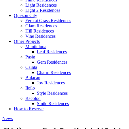
Light Residences
Light 2 Residences
Quezon City
Fern at Grass Residences
Glam Residences
Hill Residences
Vine Residences
Other Projects
Muntinlupa
Leaf Residences
Pasig
Gem Residences
Cainta
Charm Residences
Bulacan
Joy Residences
Iloilo
Style Residences
Bacolod
Smile Residences
How to Reserve
News