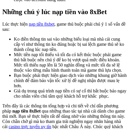
Những chú ý lúc nạp tiền vào 8xBet
Lúc thực hiện
nạp tiền 8xbet
, game thủ buộc phải chú ý 1 số vấn đề
sau:
Ko điền thông tin sai vào những biểu loại mà nhà cái cung
cấp ví như thông tin ko đúng hoặc bị sai lệch game thủ sẽ ko
thành công lúc nap tiền.
Mức tiền nạp tối thiểu và tối đa có kết thúc buộc phải game
thủ bắt buộc nên chú ý để ko bị vượt quá mức điều khoản.
Mức tối thiểu nạp lên là 50 nghìn đồng và mức tối đa sẽ lệ
thuộc vào từng mẫu hình thanh toán mà game thủ lựa chọn.
Bạn buộc phải thực hiện giao dịch vào những khung giờ hành
chính để đảm bảo vận tốc xử lý đề nghị nhận được mau lẹ
hơn.
Giả dụ trong quá trình nạp tiền có sự cố thì bắt buộc báo ngay
cho nhân viên chú tâm quý khách hỗ trợ khắc phục.
Trên đây là các thông tin tổng hợp và chi tiết về chỉ dẫn phương
pháp
nạp tiền 8xBet
qua những thao tác tại nhà cái dành cho game
thủ mới. Bạn sẽ thực hiện rất dễ dàng nhờ vào những thông tin này.
Còn chần chờ gì mà ko tham gia trải nghiệm ngay nhãn hàng nhà
cái
casino trực tuyến uy tín
bậc nhất Châu Á này. Chúc quý khách