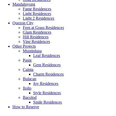
Mandaluyong
Fame Residences
Light Residences
Light 2 Residences
Quezon City
Fern at Grass Residences
Glam Residences
Hill Residences
Vine Residences
Other Projects
Muntinlupa
Leaf Residences
Pasig
Gem Residences
Cainta
Charm Residences
Bulacan
Joy Residences
Iloilo
Style Residences
Bacolod
Smile Residences
How to Reserve