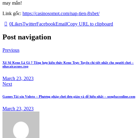
may mắn!
Link gốc:
https://casinosomot.com/nap-tien-8xbet/
0
Likes
Twitter
Facebook
Email
Copy URL to clipboard
Post navigation
Previous
Xổ Số Keno Là Gì ? Tổng hợp kiến thức Keno Trực Tuyến chi tiết nhất cho người chơi –
nhacaicacuoc.top
March 23, 2023
Next
Games Tài xỉu Vnloto – Phương pháp chơi đơn giản và dễ hiểu nhất – songbaconline.com
March 23, 2023