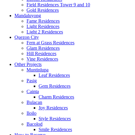
Field Residences Tower 9 and 10
Gold Residences
Mandaluyong
Fame Residences
Light Residences
Light 2 Residences
Quezon City
Fern at Grass Residences
Glam Residences
Hill Residences
Vine Residences
Other Projects
Muntinlupa
Leaf Residences
Pasig
Gem Residences
Cainta
Charm Residences
Bulacan
Joy Residences
Iloilo
Style Residences
Bacolod
Smile Residences
How to Reserve