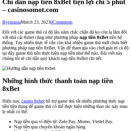
Chỉ dẫn nạp tiền 8xBet tiện lợi chỉ 5 phút
– casinosomot.com
By
eurasia
March 23, 2023
0
Comments
Đối với các game thủ cá độ lâu năm chắc chắn đã ko còn lạ lẫm đối
với nhà cái 8xbet cũng như phương pháp
nạp tiền 8xBet
trên hệ
thống. Tuy nhiên thực tế vẫn còn khá nhiều game thủ mới chưa biết
phương pháp nạp tiền 8xBet. Vậy để tham gia vào chơi giải trí cá độ
tại đây game thủ nên thực hiện nạp tiền như thế nào. Bài viết này
chúng tôi sẽ chỉ dẫn quý khách nạp tiền 8xBet chi tiết.
Những hình thức thanh toán nạp tiền
8xBet
Hiện nay,
casino 8xbet
hỗ trợ game thủ rất nhiều phương thức nạp
tiền tiện dụng để game thủ có thể thực hiện những thao tác này mau
lẹ nhất có thể.
Nạp tiền qua ví điện tử: Zalo Pay, Momo, Viettel Pay.
Nạp tiền qua chuyển khoản ngân hàng