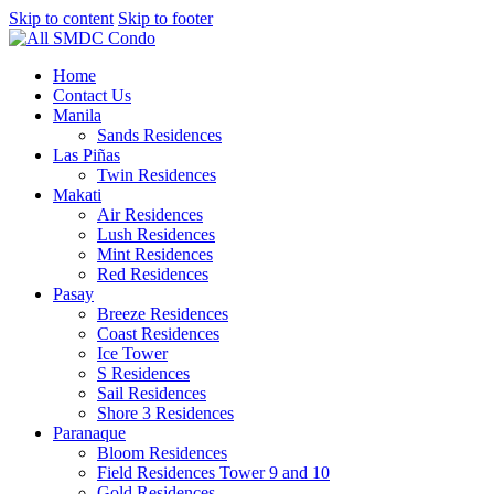
Skip to content
Skip to footer
Home
Contact Us
Manila
Sands Residences
Las Piñas
Twin Residences
Makati
Air Residences
Lush Residences
Mint Residences
Red Residences
Pasay
Breeze Residences
Coast Residences
Ice Tower
S Residences
Sail Residences
Shore 3 Residences
Paranaque
Bloom Residences
Field Residences Tower 9 and 10
Gold Residences