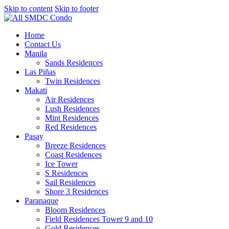
Skip to content
Skip to footer
Home
Contact Us
Manila
Sands Residences
Las Piñas
Twin Residences
Makati
Air Residences
Lush Residences
Mint Residences
Red Residences
Pasay
Breeze Residences
Coast Residences
Ice Tower
S Residences
Sail Residences
Shore 3 Residences
Paranaque
Bloom Residences
Field Residences Tower 9 and 10
Gold Residences