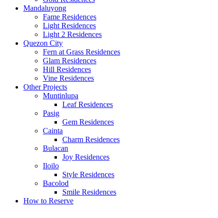
Mandaluyong
Fame Residences
Light Residences
Light 2 Residences
Quezon City
Fern at Grass Residences
Glam Residences
Hill Residences
Vine Residences
Other Projects
Muntinlupa
Leaf Residences
Pasig
Gem Residences
Cainta
Charm Residences
Bulacan
Joy Residences
Iloilo
Style Residences
Bacolod
Smile Residences
How to Reserve