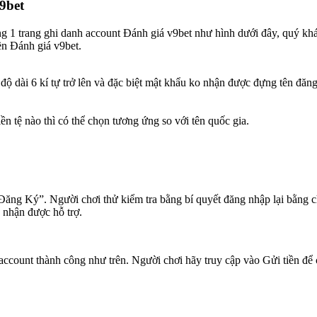
9bet
trang ghi danh account Đánh giá v9bet như hình dưới đây, quý khách
iền Đánh giá v9bet.
độ dài 6 kí tự trở lên và đặc biệt mật khẩu ko nhận được đựng tên đăn
tệ nào thì có thể chọn tương ứng so với tên quốc gia.
o “Đăng Ký”. Người chơi thử kiểm tra bằng bí quyết đăng nhập lại bằng
 nhận được hỗ trợ.
account thành công như trên. Người chơi hãy truy cập vào Gửi tiền để 