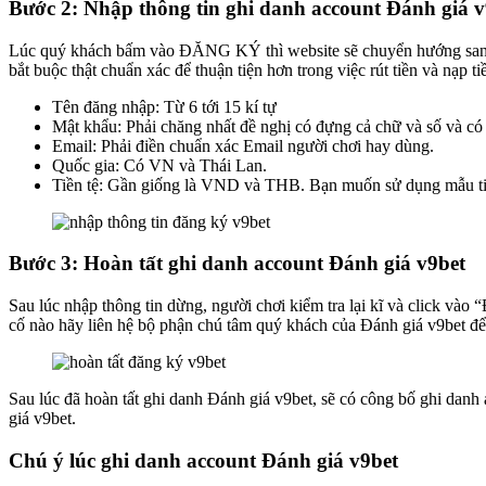
Bước 2: Nhập thông tin ghi danh account Đánh giá v
Lúc quý khách bấm vào ĐĂNG KÝ thì website sẽ chuyển hướng sang 1 
bắt buộc thật chuẩn xác để thuận tiện hơn trong việc rút tiền và nạp t
Tên đăng nhập: Từ 6 tới 15 kí tự
Mật khẩu: Phải chăng nhất đề nghị có đựng cả chữ và số và có 
Email: Phải điền chuẩn xác Email người chơi hay dùng.
Quốc gia: Có VN và Thái Lan.
Tiền tệ: Gần giống là VND và THB. Bạn muốn sử dụng mẫu tiền 
Bước 3: Hoàn tất ghi danh account Đánh giá v9bet
Sau lúc nhập thông tin dừng, người chơi kiểm tra lại kĩ và click và
cố nào hãy liên hệ bộ phận chú tâm quý khách của Đánh giá v9bet để
Sau lúc đã hoàn tất ghi danh Đánh giá v9bet, sẽ có công bố ghi danh 
giá v9bet.
Chú ý lúc ghi danh account Đánh giá v9bet