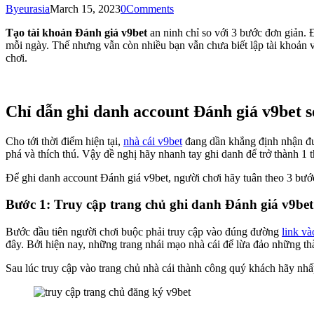
By
eurasia
March 15, 2023
0
Comments
Tạo tài khoản Đánh giá v9bet
an ninh chỉ so với 3 bước đơn giản. 
mỗi ngày. Thế nhưng vẫn còn nhiều bạn vẫn chưa biết lập tài khoản v
chơi.
Chỉ dẫn ghi danh account Đánh giá v9bet s
Cho tới thời điểm hiện tại,
nhà cái v9bet
đang dần khẳng định nhận đượ
phá và thích thú. Vậy đề nghị hãy nhanh tay ghi danh để trở thành 1 
Để ghi danh account Đánh giá v9bet, người chơi hãy tuân theo 3 bước
Bước 1: Truy cập trang chủ ghi danh Đánh giá v9bet
Bước đầu tiên người chơi buộc phải truy cập vào đúng đường
link và
đây. Bởi hiện nay, những trang nhái mạo nhà cái để lừa đảo những th
Sau lúc truy cập vào trang chủ nhà cái thành công quý khách hãy 