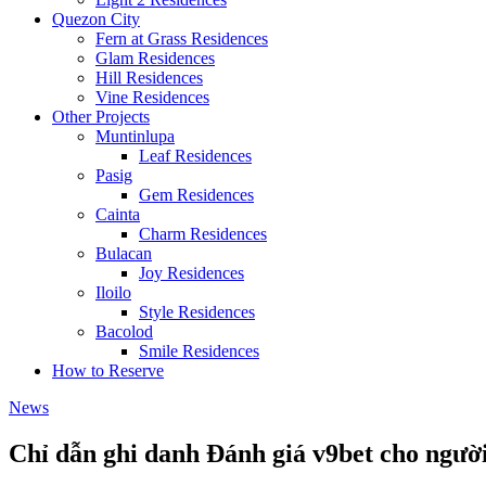
Quezon City
Fern at Grass Residences
Glam Residences
Hill Residences
Vine Residences
Other Projects
Muntinlupa
Leaf Residences
Pasig
Gem Residences
Cainta
Charm Residences
Bulacan
Joy Residences
Iloilo
Style Residences
Bacolod
Smile Residences
How to Reserve
News
Chỉ dẫn ghi danh Đánh giá v9bet cho ngườ