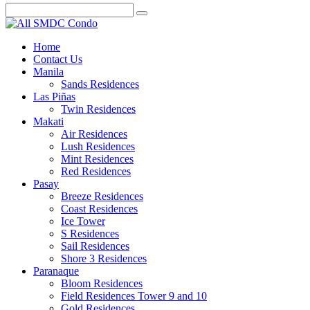
Home
Contact Us
Manila
Sands Residences
Las Piñas
Twin Residences
Makati
Air Residences
Lush Residences
Mint Residences
Red Residences
Pasay
Breeze Residences
Coast Residences
Ice Tower
S Residences
Sail Residences
Shore 3 Residences
Paranaque
Bloom Residences
Field Residences Tower 9 and 10
Gold Residences