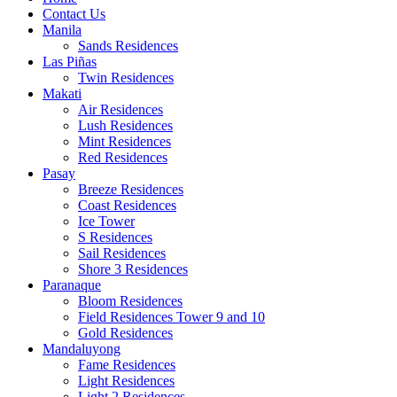
Contact Us
Manila
Sands Residences
Las Piñas
Twin Residences
Makati
Air Residences
Lush Residences
Mint Residences
Red Residences
Pasay
Breeze Residences
Coast Residences
Ice Tower
S Residences
Sail Residences
Shore 3 Residences
Paranaque
Bloom Residences
Field Residences Tower 9 and 10
Gold Residences
Mandaluyong
Fame Residences
Light Residences
Light 2 Residences