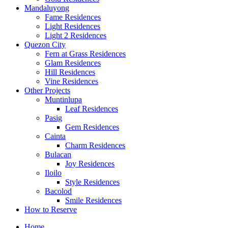
Mandaluyong
Fame Residences
Light Residences
Light 2 Residences
Quezon City
Fern at Grass Residences
Glam Residences
Hill Residences
Vine Residences
Other Projects
Muntinlupa
Leaf Residences
Pasig
Gem Residences
Cainta
Charm Residences
Bulacan
Joy Residences
Iloilo
Style Residences
Bacolod
Smile Residences
How to Reserve
Home