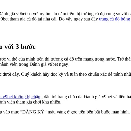
Đánh giá v9bet so với uy tín lâu năm trên thị trường cá độ cùng so vớ
9bet tham gia cá độ tại nhà cái. Do vậy ngay sau đây
trang cá độ bóng 
o với 3 bước
c vị thế của mình trên thị trường cá độ trên mạng trong nước. Trở th
thành viên trong Đánh giá v9bet ngay!
 dưới đây. Quý khách hãy đọc kỹ và tuân theo chuẩn xác để tránh nhữn
o v9bet không bị chặn
, dẫn tới trang chủ của Đánh giá v9bet và tiến 
ành viên tham gia chơi khá nhiều.
nhấp vào mục “ĐĂNG KÝ” màu vàng ở góc trên bên bắt buộc màn hình.