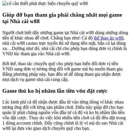
Giúp đỡ bạn tham gia phải chăng nhất mọi game
tại Nhà cái w88
Người chơi biết đấy những game tại Nhà cái w88 dùng những dòng
tiền tệ khác nhau để chơi. Chẳng hạn như: Cá độ
thể thao ảo w88
,
nhà cái w88 casino trực tuyến thì sử dụng tiền mặt, bắn cá lại dùng
xu…Dường như đó, nhà cái chỉ cho phép bạn dùng đơn vị chính là
VNĐ lúc tham gia vào Nhà cái w88.
Bởi thế, thao tác chuyển quỹ cho phép bạn biến đổi đơn vị tiền
VNĐ sang đơn vị tương ứng đối với game mà họ muốn tham gia.
Bằng phương pháp này, bạn đều sẽ dễ dàng tham gia nhận được
mọi dịch vụ game nhà cái cung cấp.
Game thủ ko bị nhầm lẫn tiền vốn đặt cược
Lúc kinh phí cá độ nhận được đầu từ vào từng dòng ví khác nhau
tương ứng đối với từng sản phẩm chơi. Điều này giúp đỡ cho bạn
quản lý phải chăng nguồn vốn đầu tư cá độ và ko bị nhầm lẫn tiền
vốn đặt cược. Thay do việc khá nhiều tiền chơi cá độ đều đặt trong
1 dòng account chính. Đây cũng chính là lý vì mà do sao Nhà cái
w88 lại đưa vào giao dịch chuyển quỹ cho bạn.