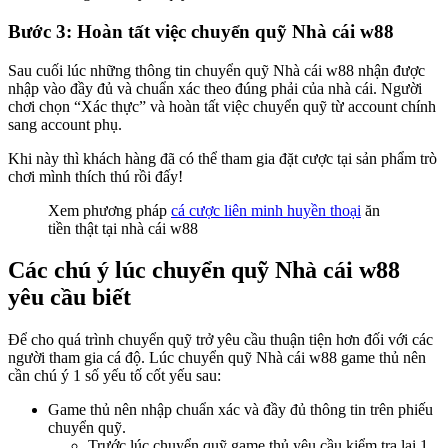
Bước 3: Hoàn tất việc chuyển quỹ Nhà cái w88
Sau cuối lúc những thông tin chuyển quỹ Nhà cái w88 nhận được
nhập vào đầy đủ và chuẩn xác theo đúng phải của nhà cái. Người
chơi chọn “Xác thực” và hoàn tất việc chuyển quỹ từ account chính
sang account phụ.
Khi này thì khách hàng đã có thể tham gia đặt cược tại sản phẩm trò
chơi mình thích thú rồi đấy!
Xem phương pháp
cá cược liên minh huyền thoại
ăn
tiền thật tại nhà cái w88
Các chú ý lúc chuyển quỹ Nhà cái w88
yêu cầu biết
Để cho quá trình chuyển quỹ trở yêu cầu thuận tiện hơn đối với các
người tham gia cá độ. Lúc chuyển quỹ Nhà cái w88 game thủ nên
cần chú ý 1 số yếu tố cốt yếu sau:
Game thủ nên nhập chuẩn xác và đầy đủ thông tin trên phiếu
chuyển quỹ.
Trước lúc chuyển quỹ game thủ yêu cầu kiểm tra lại 1