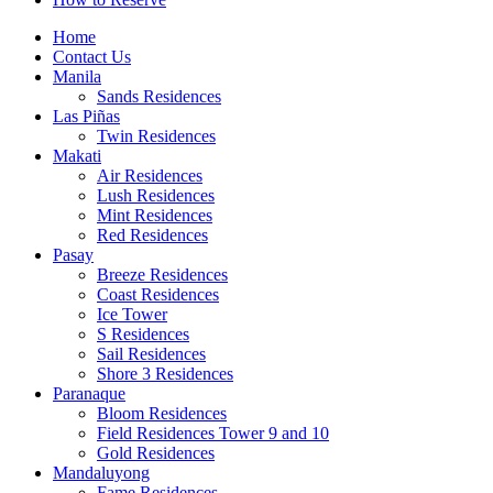
Home
Contact Us
Manila
Sands Residences
Las Piñas
Twin Residences
Makati
Air Residences
Lush Residences
Mint Residences
Red Residences
Pasay
Breeze Residences
Coast Residences
Ice Tower
S Residences
Sail Residences
Shore 3 Residences
Paranaque
Bloom Residences
Field Residences Tower 9 and 10
Gold Residences
Mandaluyong
Fame Residences