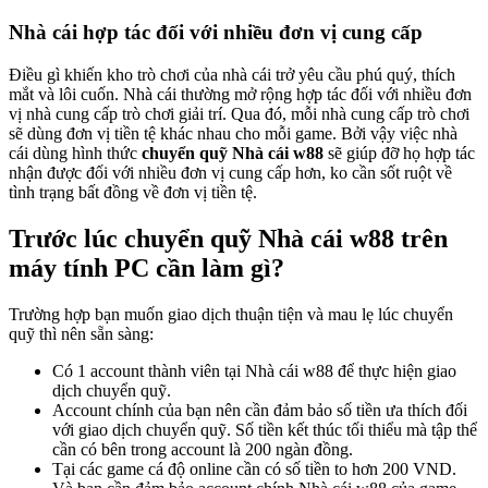
Nhà cái hợp tác đối với nhiều đơn vị cung cấp
Điều gì khiến kho trò chơi của nhà cái trở yêu cầu phú quý, thích
mắt và lôi cuốn. Nhà cái thường mở rộng hợp tác đối với nhiều đơn
vị nhà cung cấp trò chơi giải trí. Qua đó, mỗi nhà cung cấp trò chơi
sẽ dùng đơn vị tiền tệ khác nhau cho mỗi game. Bởi vậy việc nhà
cái dùng hình thức
chuyển quỹ Nhà cái w88
sẽ giúp đỡ họ hợp tác
nhận được đối với nhiều đơn vị cung cấp hơn, ko cần sốt ruột về
tình trạng bất đồng về đơn vị tiền tệ.
Trước lúc chuyển quỹ Nhà cái w88 trên
máy tính PC cần làm gì?
Trường hợp bạn muốn giao dịch thuận tiện và mau lẹ lúc chuyển
quỹ thì nên sẵn sàng:
Có 1 account thành viên tại Nhà cái w88 để thực hiện giao
dịch chuyển quỹ.
Account chính của bạn nên cần đảm bảo số tiền ưa thích đối
với giao dịch chuyển quỹ. Số tiền kết thúc tối thiểu mà tập thể
cần có bên trong account là 200 ngàn đồng.
Tại các game cá độ online cần có số tiền to hơn 200 VND.