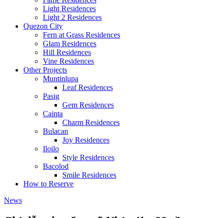
Light Residences
Light 2 Residences
Quezon City
Fern at Grass Residences
Glam Residences
Hill Residences
Vine Residences
Other Projects
Muntinlupa
Leaf Residences
Pasig
Gem Residences
Cainta
Charm Residences
Bulacan
Joy Residences
Iloilo
Style Residences
Bacolod
Smile Residences
How to Reserve
News