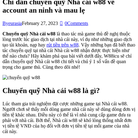
Chỉ dẫn chuyển quỹ Nhà cái w88 về
account an ninh và mau lẹ
By
eurasia
February 27, 2023
0
Comments
Chuyển quỹ Nhà cái w88
là thao tác mà game thủ đề nghị thuộc
lòng trước lúc giao dịch tại nhà cái này, ví dụ như những giao dịch
tạo tài khoản, nạp hay
rút tiền trên w88
. Vậy những bạn đã biết thao
tác chuyển quỹ tại nhà cái Nhà cái w88 nhận được thực hiện như
thế nào chưa? Hãy khám phá qua bài viết dưới đây, W88icu sẽ chỉ
dẫn chuyển quỹ Nhà cái w88 chi tiết và chú ý 1 số vấn đề quan
trọng cho game thủ. Cùng theo dõi nhé!
Chuyển quỹ Nhà cái w88 là gì?
Lúc tham gia trải nghiệm đặt cược những game tại Nhà cái w88.
Người chơi sẽ thấy mỗi dòng game nhà cái này sẽ dùng dòng đơn vị
tiền tệ khác nhau. Điều này có thể là vì nhà cung cấp game đưa ra
phải với nhà cái. Bởi thế, Nhà cái w88 sẽ khó lòng thống nhất đơn
vị tiền tệ VNĐ của họ đối với đơn vị tiền tệ tại mỗi game của nhà
cái này.