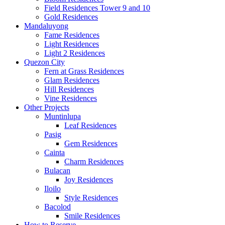
Field Residences Tower 9 and 10
Gold Residences
Mandaluyong
Fame Residences
Light Residences
Light 2 Residences
Quezon City
Fern at Grass Residences
Glam Residences
Hill Residences
Vine Residences
Other Projects
Muntinlupa
Leaf Residences
Pasig
Gem Residences
Cainta
Charm Residences
Bulacan
Joy Residences
Iloilo
Style Residences
Bacolod
Smile Residences
How to Reserve