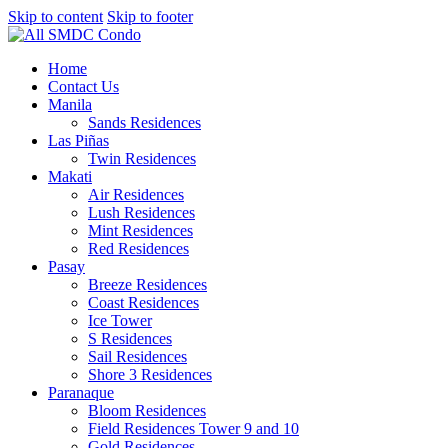
Skip to content
Skip to footer
Home
Contact Us
Manila
Sands Residences
Las Piñas
Twin Residences
Makati
Air Residences
Lush Residences
Mint Residences
Red Residences
Pasay
Breeze Residences
Coast Residences
Ice Tower
S Residences
Sail Residences
Shore 3 Residences
Paranaque
Bloom Residences
Field Residences Tower 9 and 10
Gold Residences