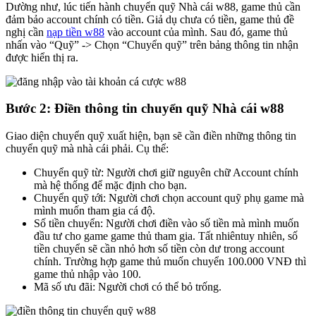
Dường như, lúc tiến hành chuyển quỹ Nhà cái w88, game thủ cần
đảm bảo account chính có tiền. Giả dụ chưa có tiền, game thủ đề
nghị cần
nạp tiền w88
vào account của mình. Sau đó, game thủ
nhấn vào “Quỹ” -> Chọn “Chuyển quỹ” trên bảng thông tin nhận
được hiển thị ra.
Bước 2: Điền thông tin chuyển quỹ Nhà cái w88
Giao diện chuyển quỹ xuất hiện, bạn sẽ cần điền những thông tin
chuyển quỹ mà nhà cái phải. Cụ thể:
Chuyển quỹ từ: Người chơi giữ nguyên chữ Account chính
mà hệ thống để mặc định cho bạn.
Chuyển quỹ tới: Người chơi chọn account quỹ phụ game mà
mình muốn tham gia cá độ.
Số tiền chuyển: Người chơi điền vào số tiền mà mình muốn
đầu tư cho game game thủ tham gia. Tất nhiêntuy nhiên, số
tiền chuyển sẽ cần nhỏ hơn số tiền còn dư trong account
chính. Trường hợp game thủ muốn chuyển 100.000 VNĐ thì
game thủ nhập vào 100.
Mã số ưu đãi: Người chơi có thể bỏ trống.