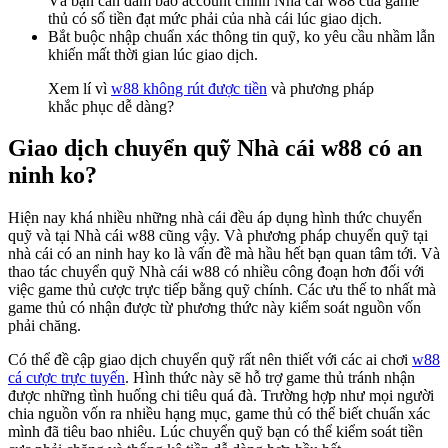
Và bạn cần đảm bảo account chính Nhà cái w88 của game
thủ có số tiền đạt mức phải của nhà cái lúc giao dịch.
Bắt buộc nhập chuẩn xác thông tin quỹ, ko yêu cầu nhầm lẫn
khiến mất thời gian lúc giao dịch.
Xem lí vì
w88 không rút được tiền
và phương pháp
khắc phục dễ dàng?
Giao dịch chuyển quỹ Nhà cái w88 có an
ninh ko?
Hiện nay khá nhiều những nhà cái đều áp dụng hình thức chuyển
quỹ và tại Nhà cái w88 cũng vậy. Và phương pháp chuyển quỹ tại
nhà cái có an ninh hay ko là vấn đề mà hầu hết bạn quan tâm tới. Và
thao tác chuyển quỹ Nhà cái w88 có nhiều công đoạn hơn đối với
việc game thủ cược trực tiếp bằng quỹ chính. Các ưu thế to nhất mà
game thủ có nhận được từ phương thức này kiểm soát nguồn vốn
phải chăng.
Có thể đề cập giao dịch chuyển quỹ rất nên thiết với các ai chơi
w88
cá cược trực tuyến
. Hình thức này sẽ hỗ trợ game thủ tránh nhận
được những tình huống chi tiêu quá đà. Trường hợp như mọi người
chia nguồn vốn ra nhiều hạng mục, game thủ có thể biết chuẩn xác
mình đã tiêu bao nhiêu. Lúc chuyển quỹ bạn có thể kiểm soát tiền