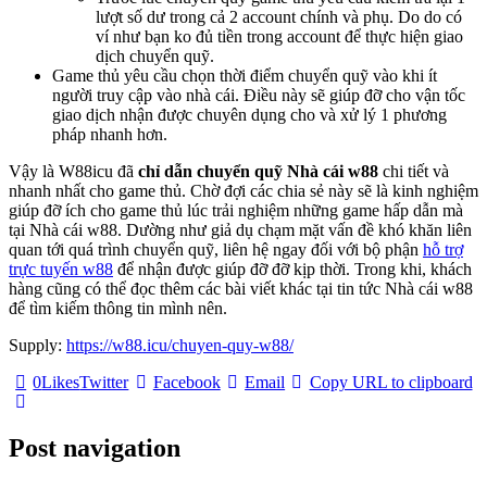
lượt số dư trong cả 2 account chính và phụ. Do do có
ví như bạn ko đủ tiền trong account để thực hiện giao
dịch chuyển quỹ.
Game thủ yêu cầu chọn thời điểm chuyển quỹ vào khi ít
người truy cập vào nhà cái. Điều này sẽ giúp đỡ cho vận tốc
giao dịch nhận được chuyên dụng cho và xử lý 1 phương
pháp nhanh hơn.
Vậy là W88icu đã
chỉ dẫn chuyển quỹ Nhà cái w88
chi tiết và
nhanh nhất cho game thủ. Chờ đợi các chia sẻ này sẽ là kinh nghiệm
giúp đỡ ích cho game thủ lúc trải nghiệm những game hấp dẫn mà
tại Nhà cái w88. Dường như giả dụ chạm mặt vấn đề khó khăn liên
quan tới quá trình chuyển quỹ, liên hệ ngay đối với bộ phận
hỗ trợ
trực tuyến w88
để nhận được giúp đỡ đỡ kịp thời. Trong khi, khách
hàng cũng có thể đọc thêm các bài viết khác tại tin tức Nhà cái w88
để tìm kiếm thông tin mình nên.
Supply:
https://w88.icu/chuyen-quy-w88/
0
Likes
Twitter
Facebook
Email
Copy URL to clipboard
Post navigation