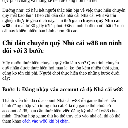
cực phải chăng và thống kê tiền dễ dàng hơn hầu hết.
Dường như, có hầu hết người thắc bận bịu về việc thực hiện chuyển
quỹ mất bao lâu? Theo chỉ dẫn của nhà cái Nhà cái w88 và trải
nghiệm thực tế giao dịch này. Thì thời gian
chuyển quỹ Nhà cái
w88
chỉ mất từ 30 giây tới 1 phút. Đây chính là điểm nổi bật từ nhà
cái này khiến nhiều bạn bình chọn rất cao.
Chỉ dẫn chuyển quỹ Nhà cái w88 an ninh
đối với 3 bước
Vậy muốn thực hiện chuyển quỹ cần làm sao? Quy trình chuyển
quỹ nhận được thực hiện hơi mau lẹ, ko tốn kém nhiều thời gian,
cũng ko tốn chi phí. Người chơi thực hiện theo những bước dưới
đây:
Bước 1: Đăng nhập vào account cá độ Nhà cái w88
Thành viên lúc đã có account Nhà cái w88 rồi game thủ sẽ tiến
hành đăng nhập vào trang nhà cái. Giả dụ game thủ chưa có
account cá độ, bạn cần thực hiện việc đăng ký nhà cái w88 cho
mình. Trường hợp game thủ ko thể truy cập vào nhà cái thì có thể
tham khảo
cách vào w88 khi bị chặn
.