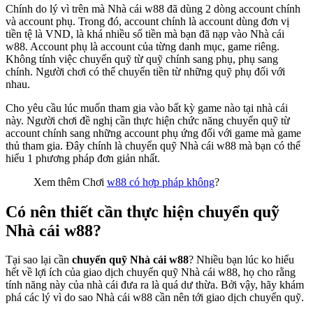
Chính do lý vì trên mà Nhà cái w88 đã dùng 2 dòng account chính
và account phụ. Trong đó, account chính là account dùng đơn vị
tiền tệ là VND, là khá nhiều số tiền mà bạn đã nạp vào Nhà cái
w88. Account phụ là account của từng danh mục, game riêng.
Không tính việc chuyển quỹ từ quỹ chính sang phụ, phụ sang
chính. Người chơi có thể chuyển tiền từ những quỹ phụ đối với
nhau.
Cho yêu cầu lúc muốn tham gia vào bất kỳ game nào tại nhà cái
này. Người chơi đề nghị cần thực hiện chức năng chuyển quỹ từ
account chính sang những account phụ ứng đối với game mà game
thủ tham gia. Đây chính là chuyển quỹ Nhà cái w88 mà bạn có thể
hiểu 1 phương pháp đơn giản nhất.
Xem thêm Chơi
w88 có hợp pháp không
?
Có nên thiết cần thực hiện chuyển quỹ
Nhà cái w88?
Tại sao lại cần
chuyển quỹ Nhà cái w88
? Nhiều bạn lúc ko hiểu
hết về lợi ích của giao dịch chuyển quỹ Nhà cái w88, họ cho rằng
tính năng này của nhà cái đưa ra là quá dư thừa. Bởi vậy, hãy khám
phá các lý vì do sao Nhà cái w88 cần nên tới giao dịch chuyển quỹ.