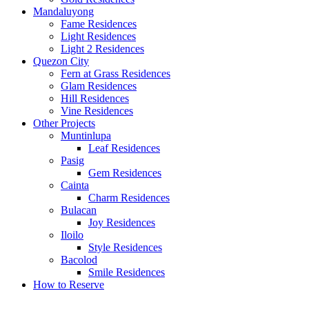
Mandaluyong
Fame Residences
Light Residences
Light 2 Residences
Quezon City
Fern at Grass Residences
Glam Residences
Hill Residences
Vine Residences
Other Projects
Muntinlupa
Leaf Residences
Pasig
Gem Residences
Cainta
Charm Residences
Bulacan
Joy Residences
Iloilo
Style Residences
Bacolod
Smile Residences
How to Reserve