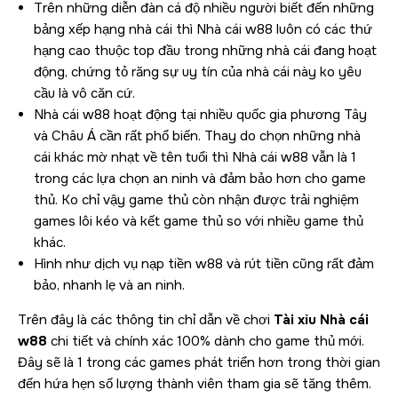
Trên những diễn đàn cá độ nhiều người biết đến những
bảng xếp hạng nhà cái thì Nhà cái w88 luôn có các thứ
hạng cao thuộc top đầu trong những nhà cái đang hoạt
động, chứng tỏ răng sự uy tín của nhà cái này ko yêu
cầu là vô căn cứ.
Nhà cái w88 hoạt động tại nhiều quốc gia phương Tây
và Châu Á cần rất phổ biến. Thay do chọn những nhà
cái khác mờ nhạt về tên tuổi thì Nhà cái w88 vẫn là 1
trong các lựa chọn an ninh và đảm bảo hơn cho game
thủ. Ko chỉ vậy game thủ còn nhận được trải nghiệm
games lôi kéo và kết game thủ so với nhiều game thủ
khác.
Hình như dịch vụ
nạp tiền w88
và rút tiền cũng rất đảm
bảo, nhanh lẹ và an ninh.
Trên đây là các thông tin chỉ dẫn về chơi
Tài xỉu Nhà cái
w88
chi tiết và chính xác 100% dành cho game thủ mới.
Đây sẽ là 1 trong các games phát triển hơn trong thời gian
đến hứa hẹn số lượng thành viên tham gia sẽ tăng thêm.