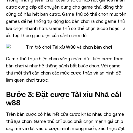
Trong những sảnh chơi casino sẽ có hầu hết games nhận
được cung cấp để chuyên dụng cho game thủ, đồng thời
cũng có hầu hết ban cược. Game thủ có thể chọn mục tên
games để hệ thống tự động lọc bàn chơi ra cho game thủ
lựa chọn nhanh hơn. Game thủ có thể chọn Sicbo hoặc Tài
xỉu tuỳ theo giao diện của sảnh chơi đó.
Game thủ thực hiện chọn vùng chấm dứt tiền cược theo
bàn chơi ví như hệ thống sảnh bắt buộc chọn. Với game
thủ mới thfi cần chọn các mức cược thấp và an ninh để
làm quen chơi trước.
Bước 3: Đặt cược Tài xỉu Nhà cái
w88
Trên bàn cược có hầu hết cửa cược khác nhau cho game
thủ lựa chọn. Game thủ chỉ buộc phải chọn mệnh giá chip
say mê và đặt vào ô cược mình mong muốn, xác thực đặt