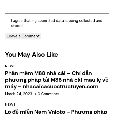
I agree that my submitted data is being collected and
stored.
You May Also Like
NEWS
Phần mềm M88 nhà cái – Chỉ dẫn
phương pháp tải M88 nhà cái mau lẹ về
máy – nhacaicacuoctructuyen.com
March 24, 2023
0
Comments
NEWS
Lô đề miền Nam Vnloto – Phương pháp