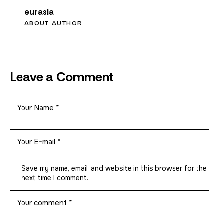
eurasia
ABOUT AUTHOR
Leave a Comment
Save my name, email, and website in this browser for the
next time I comment.