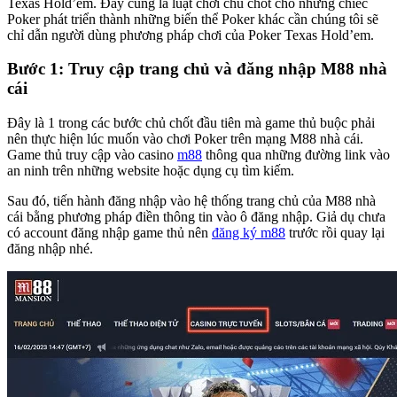
Texas Hold’em. Đây cũng là luật chơi chủ chốt cho những chiếc
Poker phát triển thành những biến thể Poker khác cần chúng tôi sẽ
chỉ dẫn người dùng phương pháp chơi của Poker Texas Hold’em.
Bước 1: Truy cập trang chủ và đăng nhập M88 nhà
cái
Đây là 1 trong các bước chủ chốt đầu tiên mà game thủ buộc phải
nên thực hiện lúc muốn vào chơi Poker trên mạng M88 nhà cái.
Game thủ truy cập vào casino
m88
thông qua những đường link vào
an ninh trên những website hoặc dụng cụ tìm kiếm.
Sau đó, tiến hành đăng nhập vào hệ thống trang chủ của M88 nhà
cái bằng phương pháp điền thông tin vào ô đăng nhập. Giả dụ chưa
có account đăng nhập game thủ nên
đăng ký m88
trước rồi quay lại
đăng nhập nhé.