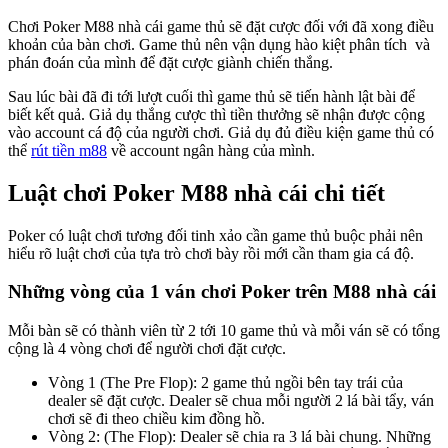
Chơi Poker M88 nhà cái game thủ sẽ đặt cược đối với đã xong điều
khoản của bàn chơi. Game thủ nên vận dụng hào kiệt phân tích và
phán đoán của mình để đặt cược giành chiến thắng.
Sau lúc bài đã đi tới lượt cuối thì game thủ sẽ tiến hành lật bài để
biết kết quả. Giả dụ thắng cược thì tiền thưởng sẽ nhận được cộng
vào account cá độ của người chơi. Giả dụ đủ điều kiện game thủ có
thể
rút tiền m88
về account ngân hàng của mình.
Luật chơi Poker M88 nhà cái chi tiết
Poker có luật chơi tương đối tinh xảo cần game thủ buộc phải nên
hiểu rõ luật chơi của tựa trò chơi bày rồi mới cần tham gia cá độ.
Những vòng của 1 ván chơi Poker trên M88 nhà cái
Mỗi bàn sẽ có thành viên từ 2 tới 10 game thủ và mỗi ván sẽ có tổng
cộng là 4 vòng chơi để người chơi đặt cược.
Vòng 1 (The Pre Flop): 2 game thủ ngồi bên tay trái của
dealer sẽ đặt cược. Dealer sẽ chua mỗi người 2 lá bài tẩy, ván
chơi sẽ đi theo chiều kim đồng hồ.
Vòng 2: (The Flop): Dealer sẽ chia ra 3 lá bài chung. Những