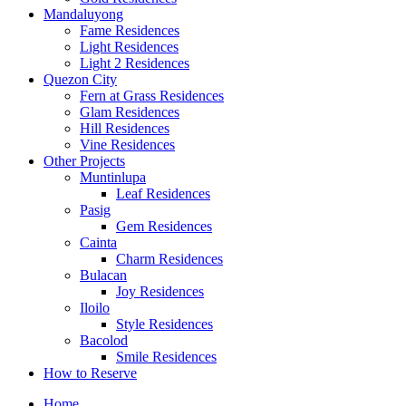
Mandaluyong
Fame Residences
Light Residences
Light 2 Residences
Quezon City
Fern at Grass Residences
Glam Residences
Hill Residences
Vine Residences
Other Projects
Muntinlupa
Leaf Residences
Pasig
Gem Residences
Cainta
Charm Residences
Bulacan
Joy Residences
Iloilo
Style Residences
Bacolod
Smile Residences
How to Reserve
Home