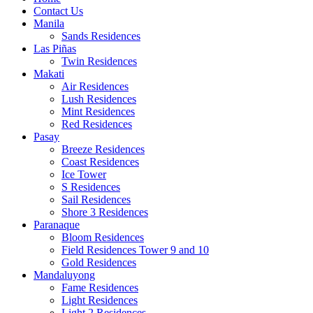
Contact Us
Manila
Sands Residences
Las Piñas
Twin Residences
Makati
Air Residences
Lush Residences
Mint Residences
Red Residences
Pasay
Breeze Residences
Coast Residences
Ice Tower
S Residences
Sail Residences
Shore 3 Residences
Paranaque
Bloom Residences
Field Residences Tower 9 and 10
Gold Residences
Mandaluyong
Fame Residences
Light Residences
Light 2 Residences