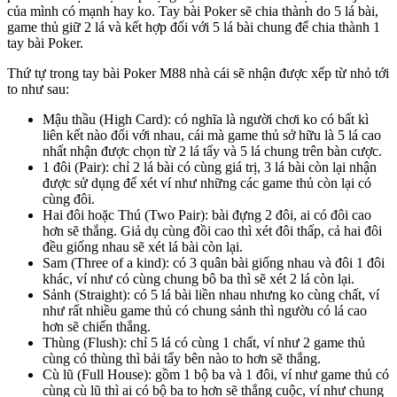
của mình có mạnh hay ko. Tay bài Poker sẽ chia thành do 5 lá bài,
game thủ giữ 2 lá và kết hợp đối với 5 lá bài chung để chia thành 1
tay bài Poker.
Thứ tự trong tay bài Poker M88 nhà cái sẽ nhận được xếp từ nhỏ tới
to như sau:
Mậu thầu (High Card): có nghĩa là người chơi ko có bất kì
liên kết nào đối với nhau, cái mà game thủ sở hữu là 5 lá cao
nhất nhận được chọn từ 2 lá tẩy và 5 lá chung trên bàn cược.
1 đôi (Pair): chỉ 2 lá bài có cùng giá trị, 3 lá bài còn lại nhận
được sử dụng để xét ví như những các game thủ còn lại có
cùng đôi.
Hai đôi hoặc Thú (Two Pair): bài đựng 2 đôi, ai có đôi cao
hơn sẽ thắng. Giả dụ cùng đồi cao thì xét đôi thấp, cả hai đôi
đều giống nhau sẽ xét lá bài còn lại.
Sam (Three of a kind): có 3 quân bài giống nhau và đôi 1 đôi
khác, ví như có cùng chung bô ba thì sẽ xét 2 lá còn lại.
Sảnh (Straight): có 5 lá bài liền nhau nhưng ko cùng chất, ví
như rất nhiều game thủ có chung sảnh thì ngườu có lá cao
hơn sẽ chiến thắng.
Thùng (Flush): chỉ 5 lá có cùng 1 chất, ví như 2 game thủ
cùng có thùng thì bải tẩy bên nào to hơn sẽ thắng.
Cù lũ (Full House): gồm 1 bộ ba và 1 đôi, ví như game thủ có
cùng cù lũ thì ai có bộ ba to hơn sẽ thắng cuộc, ví như chung