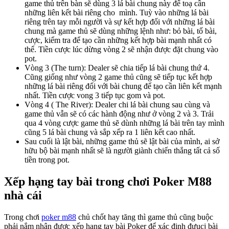
game thủ trên bàn sẽ dùng 3 lá bài chung này để toạ cần
những liên kết bài riêng cho mình. Tuỳ vào những lá bài
riêng trên tay mỗi người và sự kết hợp đối với những lá bài
chung mà game thủ sẽ dùng những lệnh như: bỏ bài, tố bài,
cược, kiểm tra để tạo cần những kết hợp bài mạnh nhất có
thể. Tiền cược lúc dừng vòng 2 sẽ nhận được đặt chung vào
pot.
Vòng 3 (The turn): Dealer sẽ chia tiếp lá bài chung thứ 4.
Cũng giống như vòng 2 game thủ cũng sẽ tiếp tục kết hợp
những lá bài riêng đối với bài chung để tạo cần liên kết mạnh
nhất. Tiền cược vong 3 tiếp tục gom và pot.
Vòng 4 ( The River): Dealer chi lá bài chung sau cùng và
game thủ vẫn sẽ có các hành động như ở vòng 2 và 3. Trải
qua 4 vòng cược game thủ sẽ dùnh những lá bài trên tay mình
cũng 5 lá bài chung và sắp xếp ra 1 liên kết cao nhất.
Sau cuối là lật bài, những game thủ sẽ lật bài của mình, ai sở
hữu bộ bài mạnh nhất sẽ là người giành chiến thắng tất cả số
tiền trong pot.
Xếp hạng tay bài trong chơi Poker M88
nhà cái
Trong chơi
poker m88
chủ chốt hay tăng thì game thủ cũng buộc
phải nắm nhận được xếp hạng tay bài Poker để xác định đưucj bài