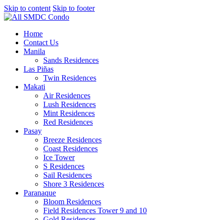
Skip to content
Skip to footer
Home
Contact Us
Manila
Sands Residences
Las Piñas
Twin Residences
Makati
Air Residences
Lush Residences
Mint Residences
Red Residences
Pasay
Breeze Residences
Coast Residences
Ice Tower
S Residences
Sail Residences
Shore 3 Residences
Paranaque
Bloom Residences
Field Residences Tower 9 and 10
Gold Residences