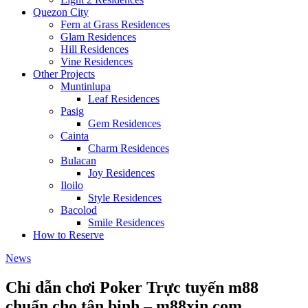
Quezon City
Fern at Grass Residences
Glam Residences
Hill Residences
Vine Residences
Other Projects
Muntinlupa
Leaf Residences
Pasig
Gem Residences
Cainta
Charm Residences
Bulacan
Joy Residences
Iloilo
Style Residences
Bacolod
Smile Residences
How to Reserve
News
Chỉ dẫn chơi Poker Trực tuyến m88
chuẩn cho tân binh – m88xin.com