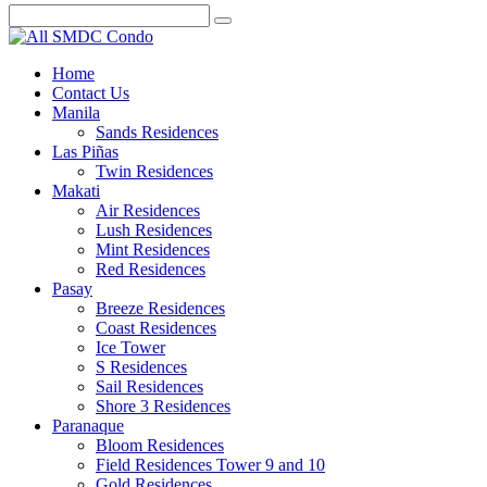
Home
Contact Us
Manila
Sands Residences
Las Piñas
Twin Residences
Makati
Air Residences
Lush Residences
Mint Residences
Red Residences
Pasay
Breeze Residences
Coast Residences
Ice Tower
S Residences
Sail Residences
Shore 3 Residences
Paranaque
Bloom Residences
Field Residences Tower 9 and 10
Gold Residences