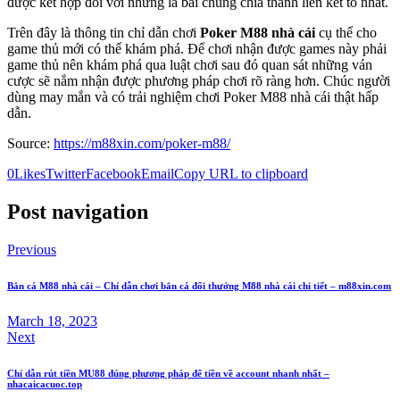
được kết hợp đối với những lá bài chung chia thành liên kết to nhất.
Trên đây là thông tin chỉ dẫn chơi
Poker M88 nhà cái
cụ thể cho
game thủ mới có thể khám phá. Để chơi nhận được games này phải
game thủ nên khám phá qua luật chơi sau đó quan sát những ván
cược sẽ nắm nhận được phương pháp chơi rõ ràng hơn. Chúc người
dùng may mắn và có trải nghiệm chơi Poker M88 nhà cái thật hấp
dẫn.
Source:
https://m88xin.com/poker-m88/
0
Likes
Twitter
Facebook
Email
Copy URL to clipboard
Post navigation
Previous
Bắn cá M88 nhà cái – Chỉ dẫn chơi bắn cá đổi thưởng M88 nhà cái chi tiết – m88xin.com
March 18, 2023
Next
Chỉ dẫn rút tiền MU88 đúng phương pháp để tiền về account nhanh nhất –
nhacaicacuoc.top