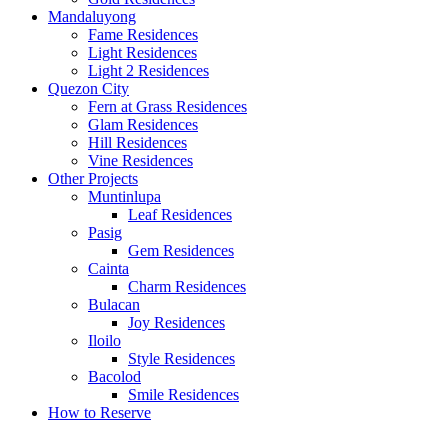
Mandaluyong
Fame Residences
Light Residences
Light 2 Residences
Quezon City
Fern at Grass Residences
Glam Residences
Hill Residences
Vine Residences
Other Projects
Muntinlupa
Leaf Residences
Pasig
Gem Residences
Cainta
Charm Residences
Bulacan
Joy Residences
Iloilo
Style Residences
Bacolod
Smile Residences
How to Reserve