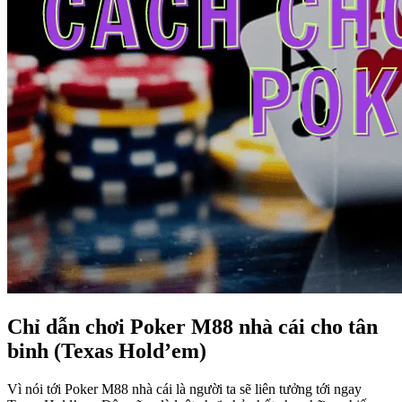
Chỉ dẫn chơi Poker M88 nhà cái cho tân
binh (Texas Hold’em)
Vì nói tới Poker M88 nhà cái là người ta sẽ liên tưởng tới ngay