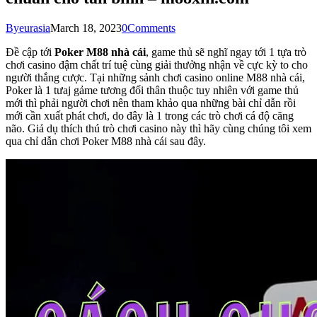
By
eurasia
March 18, 2023
0
Comments
Đề cập tới
Poker M88 nhà cái
, game thủ sẽ nghĩ ngay tới 1 tựa trò
chơi casino đậm chất trí tuệ cùng giải thưởng nhận về cực kỳ to cho
người thắng cược. Tại những sảnh chơi casino online M88 nhà cái,
Poker là 1 tưaj gảme tương đối thân thuộc tuy nhiên với game thủ
mới thì phải người chơi nên tham khảo qua những bài chỉ dẫn rồi
mới cần xuất phát chơi, do đây là 1 trong các trò chơi cá độ căng
não. Giả dụ thích thú trò chơi casino này thì hãy cùng chúng tôi xem
qua chỉ dẫn chơi Poker M88 nhà cái sau đây.