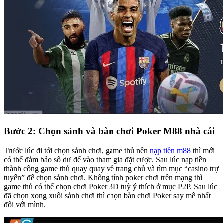
Bước 2: Chọn sảnh và bàn chơi Poker M88 nhà cái
Trước lúc đi tới chọn sảnh chơi, game thủ nên
nạp tiền m88
thì mới
có thể đảm bảo số dư để vào tham gia đặt cược. Sau lúc nạp tiền
thành công game thủ quay quay về trang chủ và tìm mục “casino trự
tuyến” để chọn sảnh chơi. Không tính poker chơi trên mạng thì
game thủ có thể chọn chơi Poker 3D tuỳ ý thích ở mục P2P. Sau lúc
đã chọn xong xuôi sảnh chơi thì chọn bàn chơi Poker say mê nhất
đối với mình.