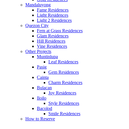
Mandaluyong
Fame Residences
Light Residences
Light 2 Residences
Quezon City
Fern at Grass Residences
Glam Residences
Hill Residences
Vine Residences
Other Projects
Muntinlupa
Leaf Residences
Pasig
Gem Residences
Cainta
Charm Residences
Bulacan
Joy Residences
Iloilo
Style Residences
Bacolod
Smile Residences
How to Reserve