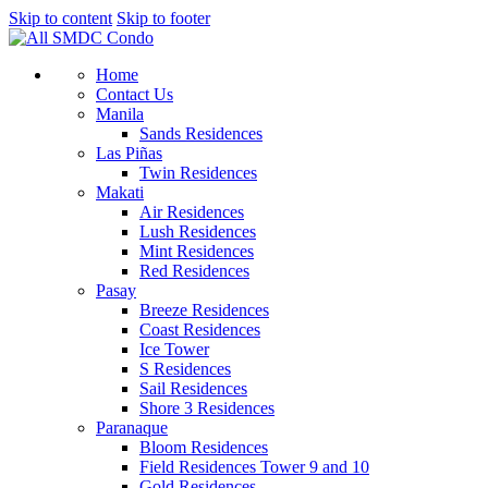
Skip to content
Skip to footer
Home
Contact Us
Manila
Sands Residences
Las Piñas
Twin Residences
Makati
Air Residences
Lush Residences
Mint Residences
Red Residences
Pasay
Breeze Residences
Coast Residences
Ice Tower
S Residences
Sail Residences
Shore 3 Residences
Paranaque
Bloom Residences
Field Residences Tower 9 and 10
Gold Residences