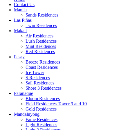
Contact Us
Manila
Sands Residences
Las Piñas
Twin Residences
Makati
Air Residences
Lush Residences
Mint Residences
Red Residences
Pasay
Breeze Residences
Coast Residences
Ice Tower
S Residences
Sail Residences
Shore 3 Residences
Paranaque
Bloom Residences
Field Residences Tower 9 and 10
Gold Residences
Mandaluyong
Fame Residences
Light Residences
Light 2 Residences