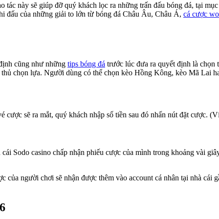
tác này sẽ giúp đỡ quý khách lọc ra những trấn đấu bóng đá, tại mục
 thi đấu của những giải to lớn từ bóng đá Châu Âu, Châu Á,
cá cược wo
n định cũng như những
tips bóng đá
trước lúc đưa ra quyết định là chọn
e thủ chọn lựa. Người dùng có thể chọn kèo Hồng Kông, kèo Mã Lai h
vé cược sẽ ra mắt, quý khách nhập số tiền sau đó nhấn nút đặt cược. 
à cái Sodo casino chấp nhận phiếu cược của mình trong khoảng vài giây
ợc của người chơi sẽ nhận được thêm vào account cá nhân tại nhà cái gầ
66