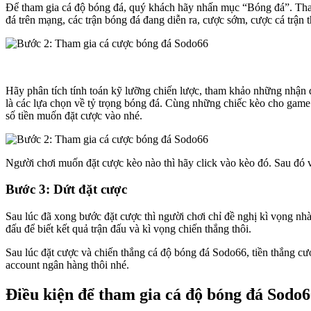
Để tham gia cá độ bóng đá, quý khách hãy nhấn mục “Bóng đá”. Thao 
đá trên mạng, các trận bóng đá đang diễn ra, cược sớm, cược cá trận
Hãy phân tích tính toán kỹ lưỡng chiến lược, tham khảo những nhậ
là các lựa chọn về tỷ trọng bóng đá. Cùng những chiếc kèo cho gam
số tiền muốn đặt cược vào nhé.
Người chơi muốn đặt cược kèo nào thì hãy click vào kèo đó. Sau đó 
Bước 3: Dứt đặt cược
Sau lúc đã xong bước đặt cược thì người chơi chỉ đề nghị kì vọng nh
đấu để biết kết quả trận đấu và kì vọng chiến thắng thôi.
Sau lúc đặt cược và chiến thắng cá độ bóng đá Sodo66, tiền thắng cư
account ngân hàng thôi nhé.
Điều kiện để tham gia cá độ bóng đá Sodo