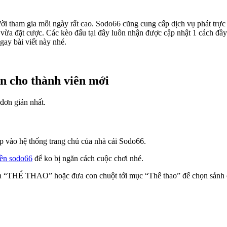
ười tham gia mỗi ngày rất cao. Sodo66 cũng cung cấp dịch vụ phát trực t
vừa đặt cược. Các kèo đấu tại đây luôn nhận được cập nhật 1 cách đầy
ay bài viết này nhé.
ản cho thành viên mới
đơn giản nhất.
p vào hệ thống trang chủ của nhà cái Sodo66.
iền sodo66
để ko bị ngăn cách cuộc chơi nhé.
họn “THỂ THAO” hoặc đưa con chuột tới mục “Thể thao” để chọn sảnh 