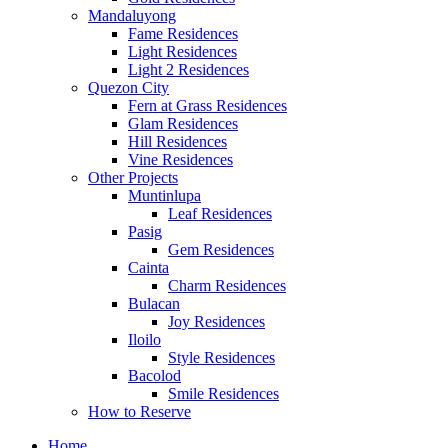
Mandaluyong
Fame Residences
Light Residences
Light 2 Residences
Quezon City
Fern at Grass Residences
Glam Residences
Hill Residences
Vine Residences
Other Projects
Muntinlupa
Leaf Residences
Pasig
Gem Residences
Cainta
Charm Residences
Bulacan
Joy Residences
Iloilo
Style Residences
Bacolod
Smile Residences
How to Reserve
Home