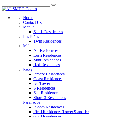
Home
Contact Us
Manila
Sands Residences
Las Piñas
Twin Residences
Makati
Air Residences
Lush Residences
Mint Residences
Red Residences
Pasay
Breeze Residences
Coast Residences
Ice Tower
S Residences
Sail Residences
Shore 3 Residences
Paranaque
Bloom Residences
Field Residences Tower 9 and 10
Gold Residences