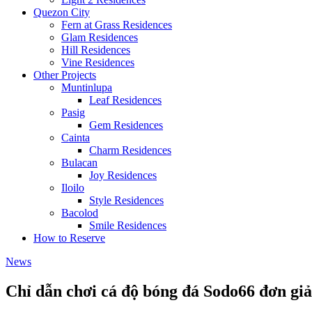
Quezon City
Fern at Grass Residences
Glam Residences
Hill Residences
Vine Residences
Other Projects
Muntinlupa
Leaf Residences
Pasig
Gem Residences
Cainta
Charm Residences
Bulacan
Joy Residences
Iloilo
Style Residences
Bacolod
Smile Residences
How to Reserve
News
Chỉ dẫn chơi cá độ bóng đá Sodo66 đơn giả