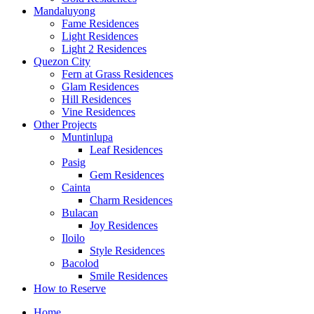
Mandaluyong
Fame Residences
Light Residences
Light 2 Residences
Quezon City
Fern at Grass Residences
Glam Residences
Hill Residences
Vine Residences
Other Projects
Muntinlupa
Leaf Residences
Pasig
Gem Residences
Cainta
Charm Residences
Bulacan
Joy Residences
Iloilo
Style Residences
Bacolod
Smile Residences
How to Reserve
Home