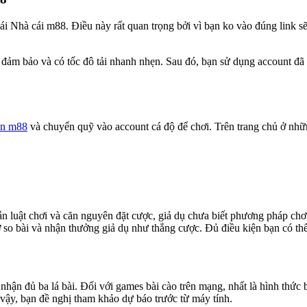
cái Nhà cái m88. Điều này rất quan trọng bởi vì bạn ko vào đúng link s
t đảm bảo và có tốc đô tải nhanh nhẹn. Sau đó, bạn sử dụng account đã
ền m88
và chuyển quỹ vào account cá độ để chơi. Trên trang chủ ở nh
n luật chơi và căn nguyên đặt cược, giả dụ chưa biết phương pháp chơ
hờ so bài và nhận thưởng giả dụ như thắng cược. Đủ điều kiện bạn có th
 nhận đủ ba lá bài. Đối với games bài cào trên mạng, nhất là hình thức
ư vậy, bạn đề nghị tham khảo dự báo trước từ máy tính.