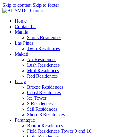
Skip to content
Skip to footer
Home
Contact Us
Manila
Sands Residences
Las Piñas
Twin Residences
Makati
Air Residences
Lush Residences
Mint Residences
Red Residences
Pasay
Breeze Residences
Coast Residences
Ice Tower
S Residences
Sail Residences
Shore 3 Residences
Paranaque
Bloom Residences
Field Residences Tower 9 and 10
Gold Residences