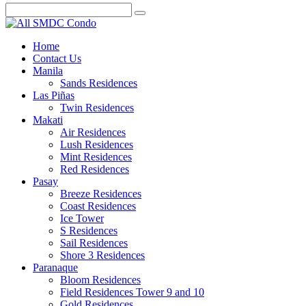
Home
Contact Us
Manila
Sands Residences
Las Piñas
Twin Residences
Makati
Air Residences
Lush Residences
Mint Residences
Red Residences
Pasay
Breeze Residences
Coast Residences
Ice Tower
S Residences
Sail Residences
Shore 3 Residences
Paranaque
Bloom Residences
Field Residences Tower 9 and 10
Gold Residences