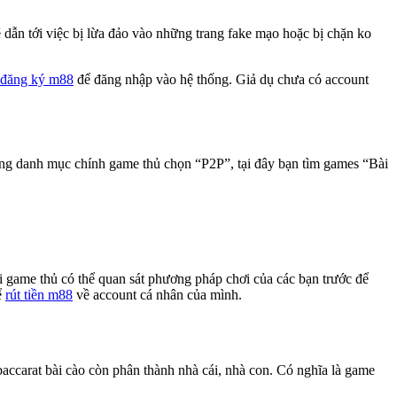
ẽ dẫn tới việc bị lừa đảo vào những trang fake mạo hoặc bị chặn ko
đăng ký m88
để đăng nhập vào hệ thống. Giả dụ chưa có account
ững danh mục chính game thủ chọn “P2P”, tại đây bạn tìm games “Bài
i game thủ có thể quan sát phương pháp chơi của các bạn trước để
ể
rút tiền m88
về account cá nhân của mình.
 baccarat bài cào còn phân thành nhà cái, nhà con. Có nghĩa là game