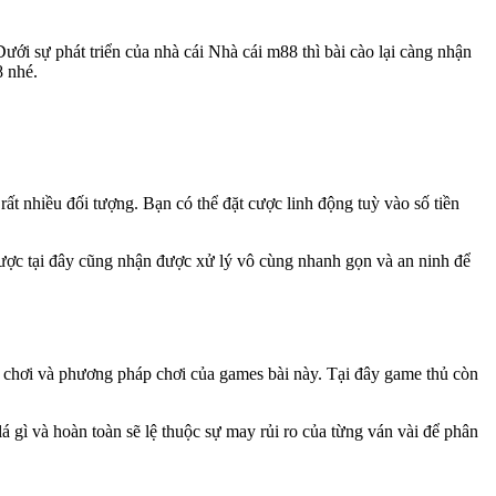
Dưới sự phát triển của nhà cái Nhà cái m88 thì bài cào lại càng nhận
8 nhé.
ất nhiều đối tượng. Bạn có thể đặt cược linh động tuỳ vào số tiền
 cược tại đây cũng nhận được xử lý vô cùng nhanh gọn và an ninh để
ật chơi và phương pháp chơi của games bài này. Tại đây game thủ còn
lá gì và hoàn toàn sẽ lệ thuộc sự may rủi ro của từng ván vài để phân