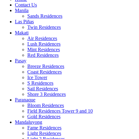
Contact Us
Manila
Sands Residences
Las Piñas
Twin Residences
Makati
Air Residences
Lush Residences
Mint Residences
Red Residences
Pasay
Breeze Residences
Coast Residences
Ice Tower
S Residences
Sail Residences
Shore 3 Residences
Paranaque
Bloom Residences
Field Residences Tower 9 and 10
Gold Residences
Mandaluyong
Fame Residences
Light Residences
Light 2 Residences