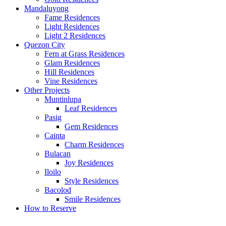
Mandaluyong
Fame Residences
Light Residences
Light 2 Residences
Quezon City
Fern at Grass Residences
Glam Residences
Hill Residences
Vine Residences
Other Projects
Muntinlupa
Leaf Residences
Pasig
Gem Residences
Cainta
Charm Residences
Bulacan
Joy Residences
Iloilo
Style Residences
Bacolod
Smile Residences
How to Reserve