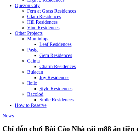
Quezon City
Fern at Grass Residences
Glam Residences
Hill Residences
Vine Residences
Other Projects
Muntinlupa
Leaf Residences
Pasig
Gem Residences
Cainta
Charm Residences
Bulacan
Joy Residences
Iloilo
Style Residences
Bacolod
Smile Residences
How to Reserve
News
Chỉ dẫn chơi Bài Cào Nhà cái m88 ăn tiền