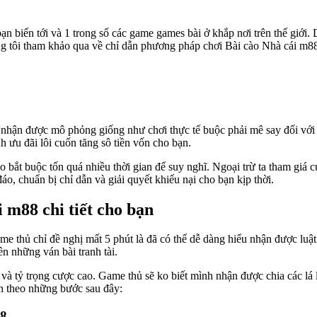
ạn biến tới và 1 trong số các game games bài ở khắp nơi trên thế giới. 
ng tôi tham khảo qua về chỉ dẫn phương pháp chơi Bài cào Nhà cái m8
 nhận được mô phỏng giống như chơi thực tế buộc phải mê say đối với r
h ưu đãi lôi cuốn tăng sô tiền vốn cho bạn.
o bắt buộc tốn quá nhiều thời gian để suy nghĩ. Ngoại trừ ta tham giá
đáo, chuẩn bị chỉ dẫn và giải quyết khiếu nại cho bạn kịp thời.
 m88 chi tiết cho bạn
ame thủ chỉ đề nghị mất 5 phút là đã có thể dễ dàng hiểu nhận được lu
ên những ván bài tranh tài.
 và tỷ trọng cược cao. Game thủ sẽ ko biết mình nhận được chia các lá 
ân theo những bước sau đây:
88