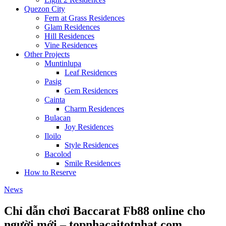
Quezon City
Fern at Grass Residences
Glam Residences
Hill Residences
Vine Residences
Other Projects
Muntinlupa
Leaf Residences
Pasig
Gem Residences
Cainta
Charm Residences
Bulacan
Joy Residences
Iloilo
Style Residences
Bacolod
Smile Residences
How to Reserve
News
Chỉ dẫn chơi Baccarat Fb88 online cho
người mới – topnhacaitotnhat.com