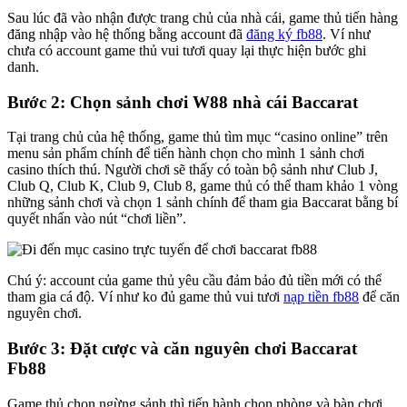
Sau lúc đã vào nhận được trang chủ của nhà cái, game thủ tiến hàng
đăng nhập vào hệ thống bằng account đã
đăng ký fb88
. Ví như
chưa có account game thủ vui tươi quay lại thực hiện bước ghi
danh.
Bước 2: Chọn sảnh chơi W88 nhà cái Baccarat
Tại trang chủ của hệ thống, game thủ tìm mục “casino online” trên
menu sản phẩm chính để tiến hành chọn cho mình 1 sảnh chơi
casino thích thú. Người chơi sẽ thấy có toàn bộ sảnh như Club J,
Club Q, Club K, Club 9, Club 8, game thủ có thể tham khảo 1 vòng
những sảnh chơi và chọn 1 sảnh chính để tham gia Baccarat bằng bí
quyết nhấn vào nút “chơi liền”.
Chú ý: account của game thủ yêu cầu đảm bảo đủ tiền mới có thể
tham gia cá độ. Ví như ko đủ game thủ vui tươi
nạp tiền fb88
để căn
nguyên chơi.
Bước 3: Đặt cược và căn nguyên chơi Baccarat
Fb88
Game thủ chọn ngừng sảnh thì tiến hành chọn phòng và bàn chơi