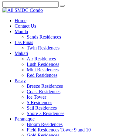
Home
Contact Us
Manila
Sands Residences
Las Piñas
Twin Residences
Makati
Air Residences
Lush Residences
Mint Residences
Red Residences
Pasay
Breeze Residences
Coast Residences
Ice Tower
S Residences
Sail Residences
Shore 3 Residences
Paranaque
Bloom Residences
Field Residences Tower 9 and 10
Gold Residences