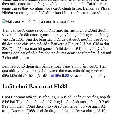
theo mức cược tương ứng so với kinh phí của mình. Tại bàn chơi,
game thủ sẽ thấy có những cửa cược chính là Tie, Banker và Player.
Nhiệm vụ của game thủ là sẽ dự báo kết quả cửa cược nào sẽ thắng.
Trên bàn cược cũng sẽ có những mức giá mệnh chip tương đương
so với số tiền đặt cược, game thủ chọn và đi lại những chip tiền đặt
vào cửa cược. Sau đó, bấm xác thực đã đặt cược ngừng. Trước đó
thì dealer sẽ chia vào mỗi bên Banker và Player 2 lá bài. Chấm dứt
25s đặt cược của toàn bộ game thủ thì dealer sẽ lật bài và tuỳ vào
những con bài có số điểm bao nhiêu mà dealer sẽ rút thêm lá bài thứ
3 cho những bên.
Bên nào có số điểm gần bằng 9 hoặc bằng 9 thì thắng cược. Trải
qua những vòng cược giả dụ game thủ may mắn thắng cược và đủ
điều kiện thì có thể thực hiện
rút tiền fb88
về account ngân hàng.
Luật chơi Baccarat Fb88
Chơi Baccarat nhà cái sẽ sử dụng 416 lá bài nhận được tổng hợp từ
8 bộ bài Tây mới hoàn toàn. Những lá bài có số tương ứng từ 2 tới
9 sẽ tính điểm tương đương so với số trên lá bài. So với quân Át
trong Baccarat Fb88 sẽ nhận được tính là 1 điểm và những lá 10,