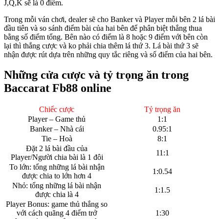
J,Q,K sẽ là 0 điểm.
Trong mỗi ván chơi, dealer sẽ cho Banker và Player mỗi bên 2 lá bài
đầu tiên và so sánh điểm bài của hai bên để phân biệt thắng thua
bằng số điểm tổng. Bên nào có điểm là 8 hoặc 9 điểm với bên còn
lại thì thắng cược và ko phải chia thêm lá thứ 3. Lá bài thứ 3 sẽ
nhận được rút dựa trên những quy tắc riêng và số điểm của hai bên.
Những cửa cược và tỷ trọng ăn trong
Baccarat Fb88 online
Chiếc cược
Tỷ trọng ăn
Player – Game thủ
1:1
Banker – Nhà cái
0.95:1
Tie – Hoà
8:1
Đặt 2 lá bài đầu của
11:1
Player/Người chia bài là 1 đôi
To lớn: tổng những lá bài nhận
1:0.54
được chia to lớn hơn 4
Nhỏ: tổng những lá bài nhận
1:1.5
được chia là 4
Player Bonus: game thủ thắng so
với cách quãng 4 điểm trở
1:30