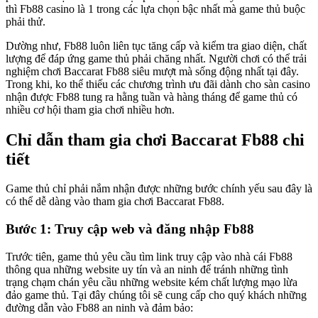
thì Fb88 casino là 1 trong các lựa chọn bậc nhất mà game thủ buộc
phải thử.
Dường như, Fb88 luôn liên tục tăng cấp và kiểm tra giao diện, chất
lượng để đáp ứng game thủ phải chăng nhất. Người chơi có thể trải
nghiệm chơi Baccarat Fb88 siêu mượt mà sống động nhất tại đây.
Trong khi, ko thể thiếu các chương trình ưu đãi dành cho sàn casino
nhận được Fb88 tung ra hằng tuần và hàng tháng để game thủ có
nhiều cơ hội tham gia chơi nhiều hơn.
Chỉ dẫn tham gia chơi Baccarat Fb88 chi
tiết
Game thủ chỉ phải nắm nhận được những bước chính yếu sau đây là
có thể dễ dàng vào tham gia chơi Baccarat Fb88.
Bước 1: Truy cập web và đăng nhập Fb88
Trước tiên, game thủ yêu cầu tìm link truy cập vào nhà cái Fb88
thông qua những website uy tín và an ninh để tránh những tình
trạng chạm chán yêu cầu những website kém chất lượng mạo lừa
đảo game thủ. Tại đây chúng tôi sẽ cung cấp cho quý khách những
đường dẫn vào Fb88 an ninh và đảm bảo: