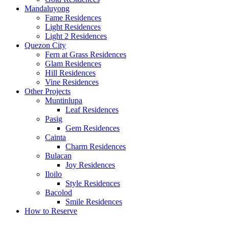
Mandaluyong
Fame Residences
Light Residences
Light 2 Residences
Quezon City
Fern at Grass Residences
Glam Residences
Hill Residences
Vine Residences
Other Projects
Muntinlupa
Leaf Residences
Pasig
Gem Residences
Cainta
Charm Residences
Bulacan
Joy Residences
Iloilo
Style Residences
Bacolod
Smile Residences
How to Reserve