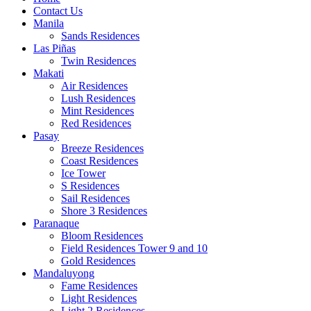
Contact Us
Manila
Sands Residences
Las Piñas
Twin Residences
Makati
Air Residences
Lush Residences
Mint Residences
Red Residences
Pasay
Breeze Residences
Coast Residences
Ice Tower
S Residences
Sail Residences
Shore 3 Residences
Paranaque
Bloom Residences
Field Residences Tower 9 and 10
Gold Residences
Mandaluyong
Fame Residences
Light Residences
Light 2 Residences