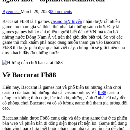
By
eurasia
March 29, 2023
0
Comments
Baccarat Fb88 là 1 games
casino trực tuyến
nhận được rất nhiều
game thủ tham gia và thích thú nhất tại những sảnh chơi. Đây là
games games bài ko chỉ nhiều người biết đến ở VN mà toàn bộ
những nước Đông Nam Á và trên thế giới đều biết tới. So với các
game thủ mới khám phá hoặc đang muốn tham gia vào Baccarat
Fb88 thì buộc phải đọc qua bài viết này, chúng tôi sẽ giới thiệu cho
quý khách đầy đủ những bước.
Về Baccarat Fb88
Hiện nay, Baccarat là games hot và phổ biến tại những sảnh chơi
casino của toàn bộ những nhà cái casino online. Và
fb88
casino
cũng ko không tính cuộc, lúc toàn bộ những sảnh ở nhà cái này đều
có phòng chơi Baccarat và có số lượng game thủ tham gia tương đối
cao.
Baccarat nhận được Fb88 cung cấp và đáp ứng game thủ ở cả phiên
bản web và phiên bản di động điện thoại rất tiện lợi. Game thủ đang
phân vân hoặc chưa biết buộc phải chọn nhà cái uy tín nào để chơi