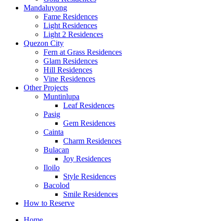
Mandaluyong
Fame Residences
Light Residences
Light 2 Residences
Quezon City
Fern at Grass Residences
Glam Residences
Hill Residences
Vine Residences
Other Projects
Muntinlupa
Leaf Residences
Pasig
Gem Residences
Cainta
Charm Residences
Bulacan
Joy Residences
Iloilo
Style Residences
Bacolod
Smile Residences
How to Reserve
Home