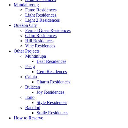
Mandaluyong
Fame Residences
Light Residences
Light 2 Residences
Quezon City
Fern at Grass Residences
Glam Residences
Hill Residences
Vine Residences
Other Projects
Muntinlupa
Leaf Residences
Pasig
Gem Residences
Cainta
Charm Residences
Bulacan
Joy Residences
Iloilo
Style Residences
Bacolod
Smile Residences
How to Reserve