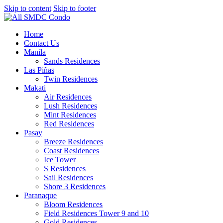
Skip to content
Skip to footer
Home
Contact Us
Manila
Sands Residences
Las Piñas
Twin Residences
Makati
Air Residences
Lush Residences
Mint Residences
Red Residences
Pasay
Breeze Residences
Coast Residences
Ice Tower
S Residences
Sail Residences
Shore 3 Residences
Paranaque
Bloom Residences
Field Residences Tower 9 and 10
Gold Residences