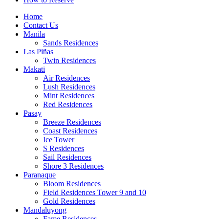
Home
Contact Us
Manila
Sands Residences
Las Piñas
Twin Residences
Makati
Air Residences
Lush Residences
Mint Residences
Red Residences
Pasay
Breeze Residences
Coast Residences
Ice Tower
S Residences
Sail Residences
Shore 3 Residences
Paranaque
Bloom Residences
Field Residences Tower 9 and 10
Gold Residences
Mandaluyong
Fame Residences