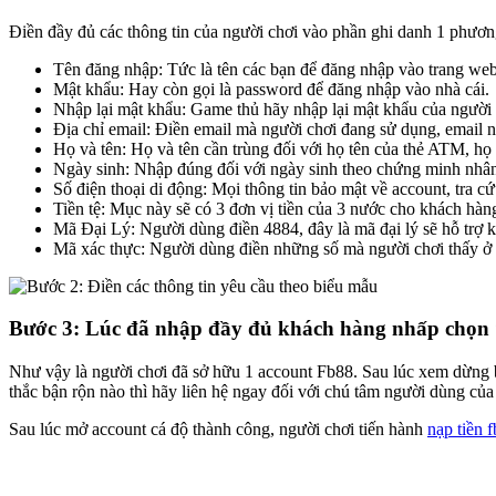
Điền đầy đủ các thông tin của người chơi vào phần ghi danh 1 phươn
Tên đăng nhập: Tức là tên các bạn để đăng nhập vào trang web n
Mật khẩu: Hay còn gọi là password để đăng nhập vào nhà cái.
Nhập lại mật khẩu: Game thủ hãy nhập lại mật khẩu của người 
Địa chỉ email: Điền email mà người chơi đang sử dụng, email
Họ và tên: Họ và tên cần trùng đối với họ tên của thẻ ATM, họ
Ngày sinh: Nhập đúng đối với ngày sinh theo chứng minh nhâ
Số điện thoại di động: Mọi thông tin bảo mật về account, tra cứ
Tiền tệ: Mục này sẽ có 3 đơn vị tiền của 3 nước cho khách
Mã Đại Lý: Người dùng điền 4884, đây là mã đại lý sẽ hỗ trợ
Mã xác thực: Người dùng điền những số mà người chơi thấy ở 
Bước 3: Lúc đã nhập đầy đủ khách hàng nhấp chọn “
Như vậy là người chơi đã sở hữu 1 account Fb88. Sau lúc xem dừng b
thắc bận rộn nào thì hãy liên hệ ngay đối với chú tâm người dùng củ
Sau lúc mở account cá độ thành công, người chơi tiến hành
nạp tiền 