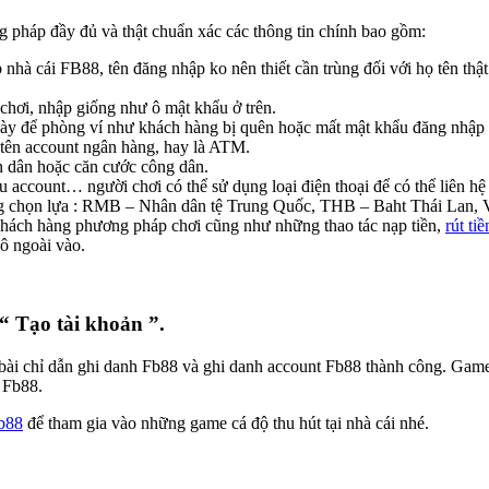
g pháp đầy đủ và thật chuẩn xác các thông tin chính bao gồm:
hà cái FB88, tên đăng nhập ko nên thiết cần trùng đối với họ tên thật
chơi, nhập giống như ô mật khẩu ở trên.
 này để phòng ví như khách hàng bị quên hoặc mất mật khẩu đăng nhập 
 tên account ngân hàng, hay là ATM.
n dân hoặc căn cước công dân.
u account… người chơi có thể sử dụng loại điện thoại để có thể liên hệ 
 hàng chọn lựa : RMB – Nhân dân tệ Trung Quốc, THB – Baht Thái La
 khách hàng phương pháp chơi cũng như những thao tác nạp tiền,
rút ti
ô ngoài vào.
 Tạo tài khoản ”.
ài chỉ dẫn ghi danh Fb88 và ghi danh account Fb88 thành công. Game t
a Fb88.
fb88
để tham gia vào những game cá độ thu hút tại nhà cái nhé.