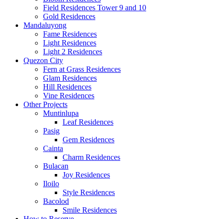
Field Residences Tower 9 and 10
Gold Residences
Mandaluyong
Fame Residences
Light Residences
Light 2 Residences
Quezon City
Fern at Grass Residences
Glam Residences
Hill Residences
Vine Residences
Other Projects
Muntinlupa
Leaf Residences
Pasig
Gem Residences
Cainta
Charm Residences
Bulacan
Joy Residences
Iloilo
Style Residences
Bacolod
Smile Residences
How to Reserve