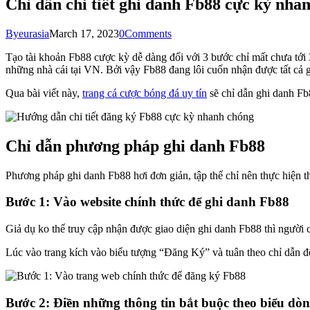
Chỉ dẫn chi tiết ghi danh Fb88 cực kỳ nh
By
eurasia
March 17, 2023
0
Comments
Tạo tài khoản Fb88 cược kỳ dễ dàng đối với 3 bước chỉ mất chưa tới 
những nhà cái tại VN. Bởi vậy Fb88 đang lôi cuốn nhận được tất cả 
Qua bài viết này,
trang cá cược bóng đá uy tín
sẽ chỉ dẫn ghi danh Fb
Chỉ dẫn phương pháp ghi danh Fb88
Phương pháp ghi danh Fb88 hơi đơn giản, tập thể chỉ nên thực hiện 
Bước 1: Vào website chính thức để ghi danh Fb88
Giả dụ ko thể truy cập nhận được giao diện ghi danh Fb88 thì người 
Lúc vào trang kích vào biểu tượng “Đăng Ký” và tuân theo chỉ dẫn 
Bước 2: Điền những thông tin bắt buộc theo biểu dò