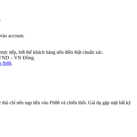
.
vào account.
trực tiếp, bởi thế khách hàng nên điền thật chuẩn xác.
n, VND – VN Đồng.
ền fb88
.
hủ chỉ nên nạp tiền vào Fb88 và chiến thôi. Giả dụ gặp mặt bất kỳ