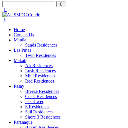
Home
Contact Us
Manila
Sands Residences
Las Piñas
Twin Residences
Makati
Air Residences
Lush Residences
Mint Residences
Red Residences
Pasay
Breeze Residences
Coast Residences
Ice Tower
S Residences
Sail Residences
Shore 3 Residences
Paranaque
Bloom Residences