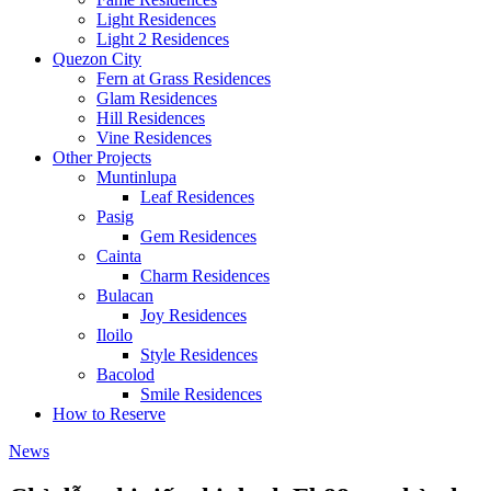
Light Residences
Light 2 Residences
Quezon City
Fern at Grass Residences
Glam Residences
Hill Residences
Vine Residences
Other Projects
Muntinlupa
Leaf Residences
Pasig
Gem Residences
Cainta
Charm Residences
Bulacan
Joy Residences
Iloilo
Style Residences
Bacolod
Smile Residences
How to Reserve
News