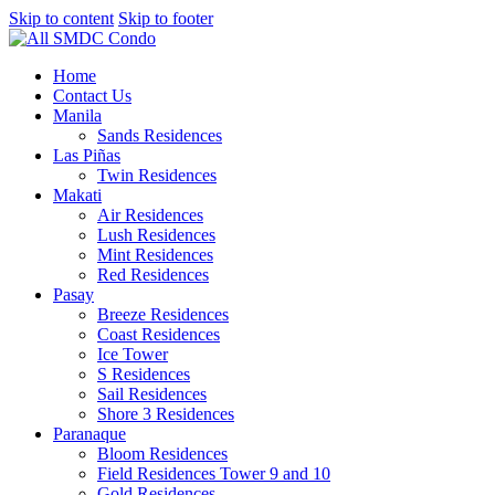
Skip to content
Skip to footer
Home
Contact Us
Manila
Sands Residences
Las Piñas
Twin Residences
Makati
Air Residences
Lush Residences
Mint Residences
Red Residences
Pasay
Breeze Residences
Coast Residences
Ice Tower
S Residences
Sail Residences
Shore 3 Residences
Paranaque
Bloom Residences
Field Residences Tower 9 and 10
Gold Residences