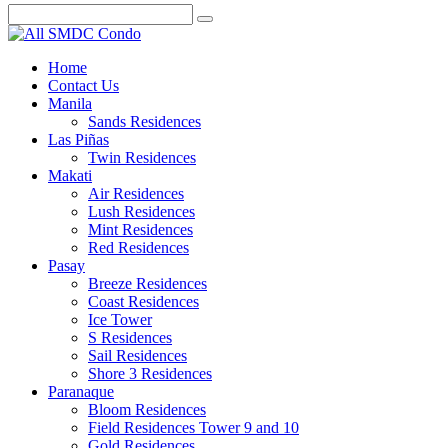
Home
Contact Us
Manila
Sands Residences
Las Piñas
Twin Residences
Makati
Air Residences
Lush Residences
Mint Residences
Red Residences
Pasay
Breeze Residences
Coast Residences
Ice Tower
S Residences
Sail Residences
Shore 3 Residences
Paranaque
Bloom Residences
Field Residences Tower 9 and 10
Gold Residences