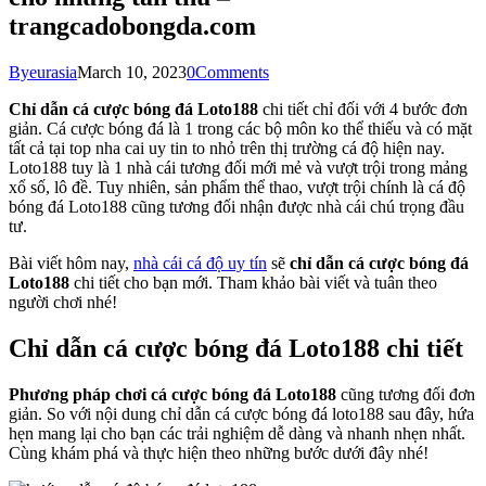
trangcadobongda.com
By
eurasia
March 10, 2023
0
Comments
Chỉ dẫn cá cược bóng đá Loto188
chi tiết chỉ đối với 4 bước đơn
giản. Cá cược bóng đá là 1 trong các bộ môn ko thể thiếu và có mặt
tất cả tại top nha cai uy tin to nhỏ trên thị trường cá độ hiện nay.
Loto188 tuy là 1 nhà cái tương đối mới mẻ và vượt trội trong mảng
xổ số, lô đề. Tuy nhiên, sản phẩm thể thao, vượt trội chính là cá độ
bóng đá Loto188 cũng tương đối nhận được nhà cái chú trọng đầu
tư.
Bài viết hôm nay,
nhà cái cá độ uy tín
sẽ
chỉ dẫn cá cược bóng đá
Loto188
chi tiết cho bạn mới. Tham khảo bài viết và tuân theo
người chơi nhé!
Chỉ dẫn cá cược bóng đá Loto188 chi tiết
Phương pháp chơi cá cược bóng đá Loto188
cũng tương đối đơn
giản. So với nội dung chỉ dẫn cá cược bóng đá loto188 sau đây, hứa
hẹn mang lại cho bạn các trải nghiệm dễ dàng và nhanh nhẹn nhất.
Cùng khám phá và thực hiện theo những bước dưới đây nhé!