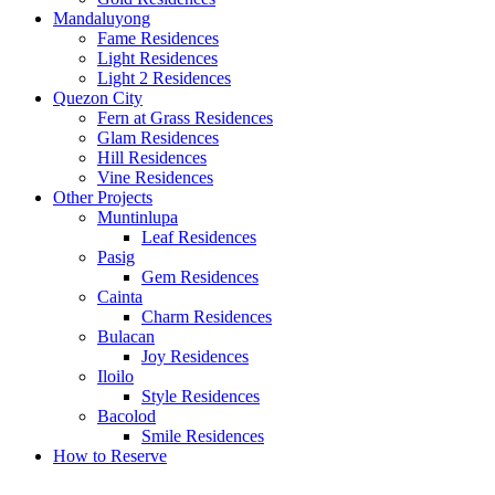
Mandaluyong
Fame Residences
Light Residences
Light 2 Residences
Quezon City
Fern at Grass Residences
Glam Residences
Hill Residences
Vine Residences
Other Projects
Muntinlupa
Leaf Residences
Pasig
Gem Residences
Cainta
Charm Residences
Bulacan
Joy Residences
Iloilo
Style Residences
Bacolod
Smile Residences
How to Reserve