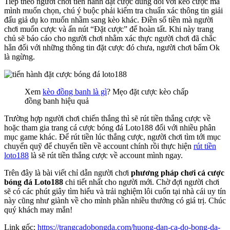
Tiếp theo người chơi tiến hành đặt cược đúng đối với kèo cược mà
mình muốn chọn, chú ý buộc phải kiểm tra chuẩn xác thông tin giải
đấu giả dụ ko muốn nhầm sang kèo khác. Điền số tiền mà người
chơi muốn cược và ấn nút “Đặt cược” để hoàn tất. Khi này trang
chủ sẽ báo cáo cho người chơi nhằm xác thực người chơi đã chắc
hẳn đối với những thông tin đặt cược đó chưa, người chơi bấm Ok
là ngừng.
Xem
kèo đồng banh là gì
? Mẹo đặt cược kèo chấp
đồng banh hiệu quả
Trường hợp người chơi chiến thắng thì sẽ rút tiền thắng cược về
hoặc tham gia trang cá cược bóng đá Loto188 đối với nhiều phân
mục game khác. Để rút tiền lúc thắng cược, người chơi tìm tới mục
chuyển quỹ để chuyển tiền về account chính rồi thực hiện
rút tiền
loto188
là sẽ rút tiền thắng cược về account mình ngay.
Trên đây là bài viết chỉ dẫn người chơi
phương pháp chơi cá cược
bóng đá Loto188
chi tiết nhất cho người mới. Chờ đợi người chơi
sẽ có các phút giây tìm hiểu và trải nghiệm lôi cuốn tại nhà cái uy tín
này cũng như giành về cho mình phần nhiều thưởng có giá trị. Chúc
quý khách may mắn!
Link gốc:
https://trangcadobongda.com/huong-dan-ca-do-bong-da-