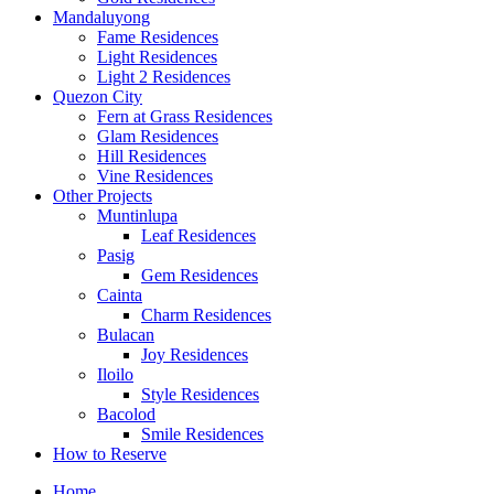
Mandaluyong
Fame Residences
Light Residences
Light 2 Residences
Quezon City
Fern at Grass Residences
Glam Residences
Hill Residences
Vine Residences
Other Projects
Muntinlupa
Leaf Residences
Pasig
Gem Residences
Cainta
Charm Residences
Bulacan
Joy Residences
Iloilo
Style Residences
Bacolod
Smile Residences
How to Reserve
Home