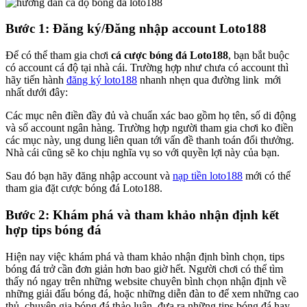
Bước 1: Đăng ký/Đăng nhập account Loto188
Để có thể tham gia chơi
cá cược bóng đá Loto188
, bạn bắt buộc
có account cá độ tại nhà cái. Trường hợp như chưa có account thì
hãy tiến hành
đăng ký loto188
nhanh nhẹn qua đường link mới
nhất dưới đây:
Các mục nên điền đầy đủ và chuẩn xác bao gồm họ tên, số di động
và số account ngân hàng. Trường hợp người tham gia chơi ko điền
các mục này, ung dung liên quan tới vấn đề thanh toán đổi thưởng.
Nhà cái cũng sẽ ko chịu nghĩa vụ so với quyền lợi này của bạn.
Sau đó bạn hãy đăng nhập account và
nạp tiền loto188
mới có thể
tham gia đặt cược bóng đá Loto188.
Bước 2: Khám phá và tham khảo nhận định kết
hợp tips bóng đá
Hiện nay việc khám phá và tham khảo nhận định bình chọn, tips
bóng đá trở cần đơn giản hơn bao giờ hết. Người chơi có thể tìm
thấy nó ngay trên những website chuyên bình chọn nhận định về
những giải đấu bóng đá, hoặc những diễn đàn to để xem những cao
thủ, chuyên gia bóng đá thảo luận, đưa ra những tips bóng đá hay