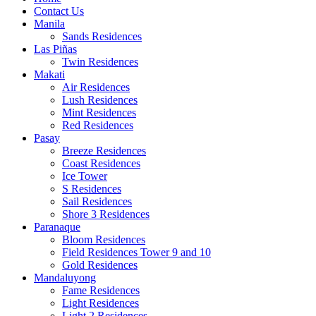
Contact Us
Manila
Sands Residences
Las Piñas
Twin Residences
Makati
Air Residences
Lush Residences
Mint Residences
Red Residences
Pasay
Breeze Residences
Coast Residences
Ice Tower
S Residences
Sail Residences
Shore 3 Residences
Paranaque
Bloom Residences
Field Residences Tower 9 and 10
Gold Residences
Mandaluyong
Fame Residences
Light Residences
Light 2 Residences