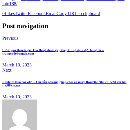
loto188/
0
Likes
Twitter
Facebook
Email
Copy URL to clipboard
Post navigation
Previous
Cược gấp thếp là gì? Thủ thuật đánh gấp thép trong đặt cược bóng đá –
trangcadobongda.com
March 10, 2023
Next
Roulette Nhà cái w88 – Chỉ dẫn phương pháp chơi cò quay Roulette Nhà cái w88 chi tiết
– w88xin.net
March 10, 2023