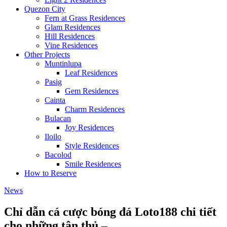
Quezon City
Fern at Grass Residences
Glam Residences
Hill Residences
Vine Residences
Other Projects
Muntinlupa
Leaf Residences
Pasig
Gem Residences
Cainta
Charm Residences
Bulacan
Joy Residences
Iloilo
Style Residences
Bacolod
Smile Residences
How to Reserve
News
Chỉ dẫn cá cược bóng đá Loto188 chi tiết
cho những tân thủ –