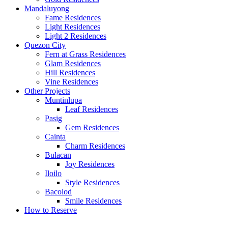
Mandaluyong
Fame Residences
Light Residences
Light 2 Residences
Quezon City
Fern at Grass Residences
Glam Residences
Hill Residences
Vine Residences
Other Projects
Muntinlupa
Leaf Residences
Pasig
Gem Residences
Cainta
Charm Residences
Bulacan
Joy Residences
Iloilo
Style Residences
Bacolod
Smile Residences
How to Reserve