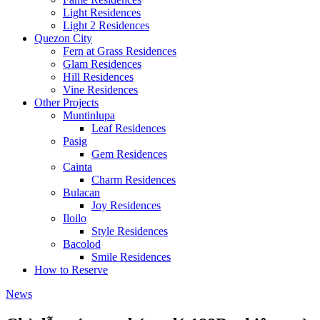
Light Residences
Light 2 Residences
Quezon City
Fern at Grass Residences
Glam Residences
Hill Residences
Vine Residences
Other Projects
Muntinlupa
Leaf Residences
Pasig
Gem Residences
Cainta
Charm Residences
Bulacan
Joy Residences
Iloilo
Style Residences
Bacolod
Smile Residences
How to Reserve
News