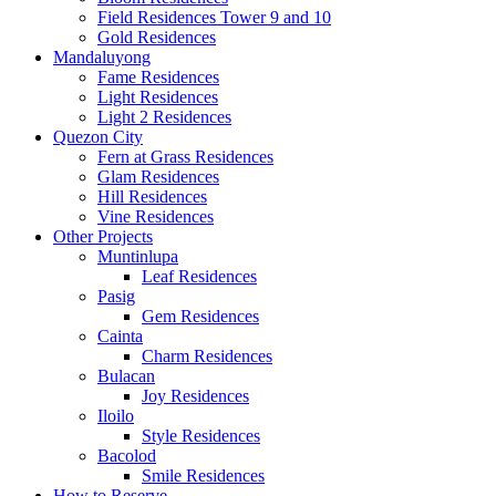
Field Residences Tower 9 and 10
Gold Residences
Mandaluyong
Fame Residences
Light Residences
Light 2 Residences
Quezon City
Fern at Grass Residences
Glam Residences
Hill Residences
Vine Residences
Other Projects
Muntinlupa
Leaf Residences
Pasig
Gem Residences
Cainta
Charm Residences
Bulacan
Joy Residences
Iloilo
Style Residences
Bacolod
Smile Residences
How to Reserve