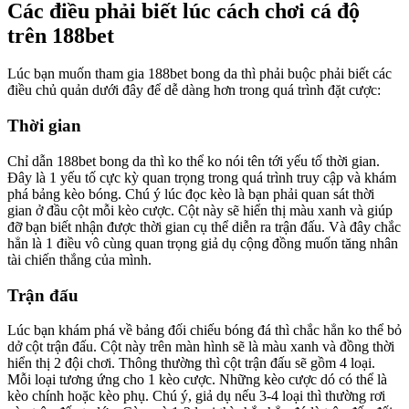
Các điều phải biết lúc cách chơi cá độ
trên 188bet
Lúc bạn muốn tham gia 188bet bong da thì phải buộc phải biết các
điều chủ quản dưới đây để dễ dàng hơn trong quá trình đặt cược:
Thời gian
Chỉ dẫn 188bet bong da thì ko thể ko nói tên tới yếu tố thời gian.
Đây là 1 yếu tố cực kỳ quan trọng trong quá trình truy cập và khám
phá bảng kèo bóng. Chú ý lúc đọc kèo là bạn phải quan sát thời
gian ở đầu cột mỗi kèo cược. Cột này sẽ hiển thị màu xanh và giúp
đỡ bạn biết nhận được thời gian cụ thể diễn ra trận đấu. Và đây chắc
hẳn là 1 điều vô cùng quan trọng giả dụ cộng đồng muốn tăng nhân
tài chiến thắng của mình.
Trận đấu
Lúc bạn khám phá về bảng đối chiếu bóng đá thì chắc hẳn ko thể bỏ
dở cột trận đấu. Cột này trên màn hình sẽ là màu xanh và đồng thời
hiển thị 2 đội chơi. Thông thường thì cột trận đấu sẽ gồm 4 loại.
Mỗi loại tương ứng cho 1 kèo cược. Những kèo cược dó có thể là
kèo chính hoặc kèo phụ. Chú ý, giả dụ nếu 3-4 loại thì thường rơi