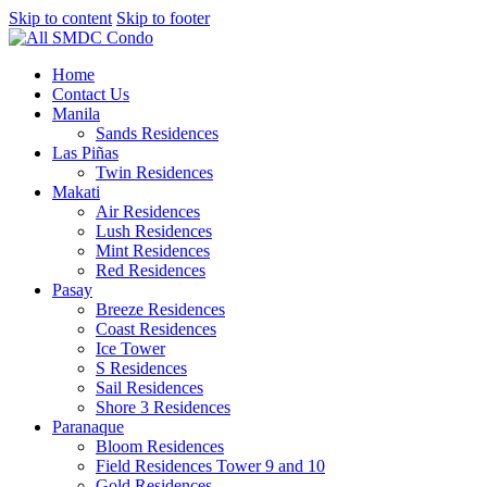
Skip to content
Skip to footer
Home
Contact Us
Manila
Sands Residences
Las Piñas
Twin Residences
Makati
Air Residences
Lush Residences
Mint Residences
Red Residences
Pasay
Breeze Residences
Coast Residences
Ice Tower
S Residences
Sail Residences
Shore 3 Residences
Paranaque
Bloom Residences
Field Residences Tower 9 and 10
Gold Residences