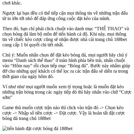
chơi khác.
Ngược lại bạn đều có thể tiếp cận mọi thông tin về những trận đấu
từ to lớn tới nhỏ để đáp ứng công cuộc đặt kèo của mình.
Theo đó, bạn chỉ phải click chuột vào danh mục “THỂ THAO” và
chọn bóng đá làm bộ môn để tiến hành cá độ. Khi này, mọi thông
tin về chiếc kèo cược cũng sẽ nhận được nhà cái trang chủ 188bet
cung cấp 1 bí quyết chi tiết nhất.
Chú ý: Muốn nhấn chọn để đặt kèo bóng đá, mọi người hãy chú ý
menu “Danh sách thể thao” ở màn hình phía bên trái, nhấn chuột
vào “Hôm nay” rồi chọn tiếp mục “Bóng đá”. Bước này nhằm giúp
đỡ cho những quý khách có thể lọc ra các trận đấu sẽ diễn ra trong
thời gian của ngày hôm đó.
Ví như như mọi người muốn xem tỷ trọng hoặc là muốn đặt kèo
những trận bóng trong các ngày tiếp đó thì hãy nhấn vào chữ “Cược
sớm”
Game thủ muốn cược trận nào thì click vào trận đó -> Chọn kèo
cược -> Nhập số tiền cược -> Đặt cược. Vậy là hoàn tất đặt cược
bóng đá trang chủ 188bet