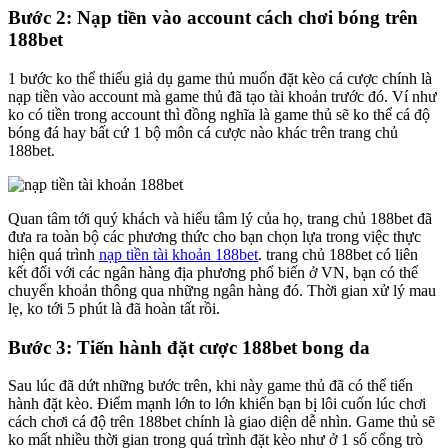
Bước 2: Nạp tiền vào account cách chơi bóng trên
188bet
1 bước ko thể thiếu giả dụ game thủ muốn đặt kèo cá cược chính là
nạp tiền vào account mà game thủ đã tạo tài khoản trước đó. Ví như
ko có tiền trong account thì đồng nghĩa là game thủ sẽ ko thể cá độ
bóng đá hay bất cứ 1 bộ môn cá cược nào khác trên trang chủ
188bet.
Quan tâm tới quý khách và hiểu tâm lý của họ, trang chủ 188bet đã
đưa ra toàn bộ các phương thức cho bạn chọn lựa trong việc thực
hiện quá trình
nạp tiền tài khoản 188bet
. trang chủ 188bet có liên
kết đối với các ngân hàng địa phương phổ biến ở VN, bạn có thể
chuyển khoản thông qua những ngân hàng đó. Thời gian xử lý mau
lẹ, ko tới 5 phút là đã hoàn tất rồi.
Bước 3: Tiến hành đặt cược 188bet bong da
Sau lúc đã dứt những bước trên, khi này game thủ đã có thể tiến
hành đặt kèo. Điểm mạnh lớn to lớn khiến bạn bị lôi cuốn lúc chơi
cách chơi cá độ trên 188bet chính là giao diện dễ nhìn. Game thủ sẽ
ko mất nhiều thời gian trong quá trình đặt kèo như ở 1 số cổng trò