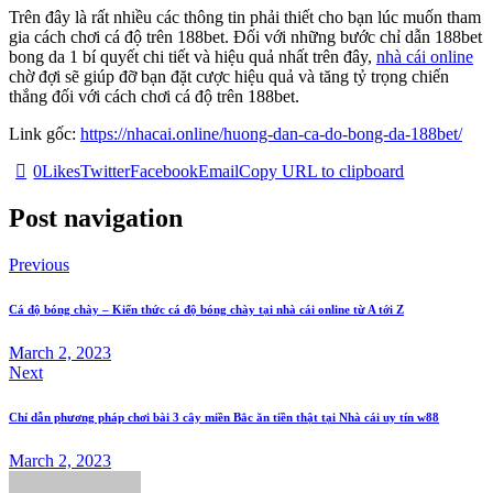
Trên đây là rất nhiều các thông tin phải thiết cho bạn lúc muốn tham
gia cách chơi cá độ trên 188bet. Đối với những bước chỉ dẫn 188bet
bong da 1 bí quyết chi tiết và hiệu quả nhất trên đây,
nhà cái online
chờ đợi sẽ giúp đỡ bạn đặt cược hiệu quả và tăng tỷ trọng chiến
thắng đối với cách chơi cá độ trên 188bet.
Link gốc:
https://nhacai.online/huong-dan-ca-do-bong-da-188bet/
0
Likes
Twitter
Facebook
Email
Copy URL to clipboard
Post navigation
Previous
Cá độ bóng chày – Kiến thức cá độ bóng chày tại nhà cái online từ A tới Z
March 2, 2023
Next
Chỉ dẫn phương pháp chơi bài 3 cây miền Bắc ăn tiền thật tại Nhà cái uy tín w88
March 2, 2023