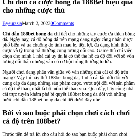
Chỉ dẫn cá cược bóng đá 188Bet hiệu quả
cho những cược thủ
By
eurasia
March 2, 2023
0
Comments
Chỉ dẫn 188bet bong da
chi tiết cho những tay cược ưa thích bóng
đá. Ngày nay, cá độ bóng đá trên mạng đang ngày càng nhận được
phổ biến và ưa chuộng do tính mau lẹ, tiện lợi, đa dạng hình thức
cược và tỷ trọng trả thưởng cũng tương đối cao. Game thủ chỉ việc
chọn cho mình 1 nhà cái uy tín là có thể tha hồ cá độ đối với số vốn
tương đối thấp nhưng vẫn có cơ hội trúng thưởng to lớn.
Người chơi đang phân vân giữa vô vàn những nhà cái cá độ trên
mạng? Vậy thì hãy thử 188bet bong da, 1 nhà cái lâu đời đối với
cung cấp đa dạng những sản phẩm cược, vượt trội đối với sản phẩm
cá độ thể thao, nhất là bộ môn thể thao vua. Qua đây, hãy cùng nhà
cái trực tuyến khám phá bí quyết 188bet bong da đối với những
bước chỉ dẫn 188bet bong da chi tiết dưới đây nhé!
Bởi vì sao buộc phải chọn chơi cách chơi
cá độ trên 188bet?
Trước tiên để trả lời cho câu hỏi do sao bạn buộc phải chọn chơi