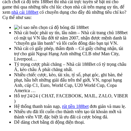
cách chơi cá độ trên 188bet thì nhà cái trực tuyến sẽ bật mí cho
game thủ qua những tiêu chí lúc chọn nhà cái trên mạng uy tín, để
xem
nhà cái 188bet
có chuyên dụng cho đầy đủ những tiêu chí ko?
Cụ thể như sau:
Nhà cái buộc phải uy tín, lâu năm – Nhà cái trang chủ 188bet
có mặt tại VN lâu đời từ năm 2007, nhận được mệnh danh là
“chuyên gia lăn banh” và lôi cuốn đông đảo bạn tại VN.
Nhà cái có giấy phép, thẩm định – Có giấy chứng nhận, tài
trợ cho giải Ngoại Hạng Anh những CLB như Man City,
Liverpool…
Tỷ trọng cược phải chăng – Nhà cái 188Bet có tỷ trọng châu
Á, kèo châu Á phải chăng nhất.
Nhiều chiếc cược, kèo, tài xỉu, tỷ số, phạt góc, ghi bàn, thẻ
phạt, hầu hết những giải đấu trên thế giới, VN, ngoại hạng
Anh, cúp C1, Euro, World Cup, U20 World Cup, Copa
America …
Hỗ trợ 24/24 ( CHAT, FACEBOOK, MAIL, ZALO, VIBER
)
Hệ thống thanh toán nạp,
rút tiền 188bet
đơn giản và mau lẹ.
Nhiều ưu đãi lôi cuốn cho thành viên tạo tài khoản mới và
thành viên VIP, đặc biệt là ưu đãi cá cược bóng đá.
Dễ dàng chơi bằng di động điện thoại.