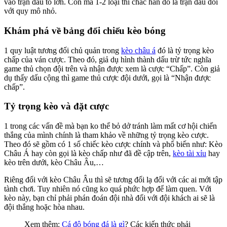
vào trận đấu to lớn. Còn mà 1-2 loại thì chắc hẳn đó là trận đấu đối
với quy mô nhỏ.
Khám phá về bảng đối chiếu kèo bóng
1 quy luật tương đối chủ quản trong
kèo châu á
đó là tỷ trọng kèo
chấp của ván cược. Theo đó, giả dụ hình thành dấu trừ tức nghĩa
game thủ chọn đội trên và nhận được xem là cược “Chấp”. Còn giả
dụ thấy dấu cộng thì game thủ cược đội dưới, gọi là “Nhận được
chấp”.
Tỷ trọng kèo và đặt cược
1 trong các vấn đề mà bạn ko thể bỏ dở tránh làm mất cơ hội chiến
thắng của mình chính là tham khảo về những tỷ trọng kèo cược.
Theo đó sẽ gồm có 1 số chiếc kèo cược chính và phổ biến như: Kèo
Châu Á hay còn gọi là kèo chấp như đã đề cập trên,
kèo tài xỉu
hay
kèo trên dưới, kèo Châu Âu,…
Riêng đối với kèo Châu Âu thì sẽ tương đối lạ đối với các ai mới tập
tành chơi. Tuy nhiên nó cũng ko quá phức hợp để làm quen. Với
kèo này, bạn chỉ phải phán đoán đội nhà đối với đội khách ai sẽ là
đội thắng hoặc hòa nhau.
Xem thêm:
Cá độ bóng đá là gì
? Các kiến thức phải