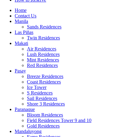
Home
Contact Us
Manila
Sands Residences
Las Piñas
Twin Residences
Makati
Air Residences
Lush Residences
Mint Residences
Red Residences
Pasay
Breeze Residences
Coast Residences
Ice Tower
S Residences
Sail Residences
Shore 3 Residences
Paranaque
Bloom Residences
Field Residences Tower 9 and 10
Gold Residences
Mandaluyong
Fame Residences