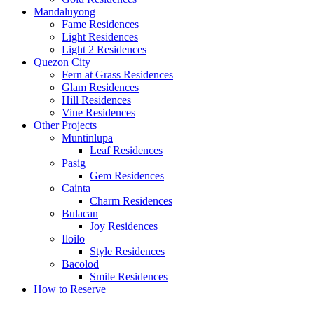
Mandaluyong
Fame Residences
Light Residences
Light 2 Residences
Quezon City
Fern at Grass Residences
Glam Residences
Hill Residences
Vine Residences
Other Projects
Muntinlupa
Leaf Residences
Pasig
Gem Residences
Cainta
Charm Residences
Bulacan
Joy Residences
Iloilo
Style Residences
Bacolod
Smile Residences
How to Reserve