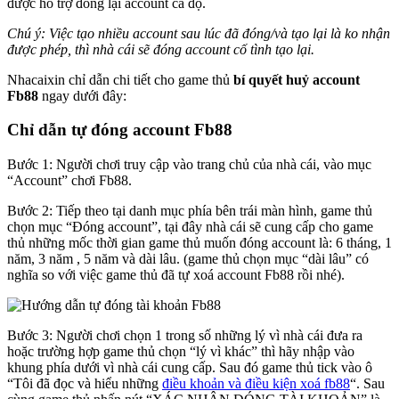
được hỗ trợ đóng lại account cá độ.
Chú ý: Việc tạo nhiều account sau lúc đã đóng/và tạo lại là ko nhận
được phép, thì nhà cái sẽ đóng account cố tình tạo lại.
Nhacaixin chỉ dẫn chi tiết cho game thủ
bí quyết huỷ account
Fb88
ngay dưới đây:
Chỉ dẫn tự đóng account Fb88
Bước 1: Người chơi truy cập vào trang chủ của nhà cái, vào mục
“Account” chơi Fb88.
Bước 2: Tiếp theo tại danh mục phía bên trái màn hình, game thủ
chọn mục “Đóng account”, tại đây nhà cái sẽ cung cấp cho game
thủ những mốc thời gian game thủ muốn đóng account là: 6 tháng, 1
năm, 3 năm , 5 năm và dài lâu. (game thủ chọn mục “dài lâu” có
nghĩa so với việc game thủ đã tự xoá account Fb88 rồi nhé).
Bước 3: Người chơi chọn 1 trong số những lý vì nhà cái đưa ra
hoặc trường hợp game thủ chọn “lý vì khác” thì hãy nhập vào
khung phía dưới vì nhà cái cung cấp. Sau đó game thủ tick vào ô
“Tôi đã đọc và hiểu những
điều khoản và điều kiện xoá fb88
“. Sau