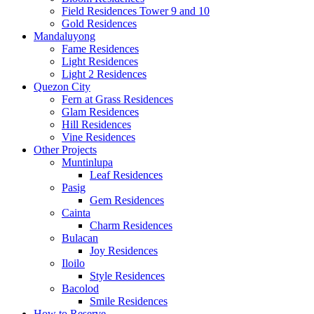
Field Residences Tower 9 and 10
Gold Residences
Mandaluyong
Fame Residences
Light Residences
Light 2 Residences
Quezon City
Fern at Grass Residences
Glam Residences
Hill Residences
Vine Residences
Other Projects
Muntinlupa
Leaf Residences
Pasig
Gem Residences
Cainta
Charm Residences
Bulacan
Joy Residences
Iloilo
Style Residences
Bacolod
Smile Residences
How to Reserve