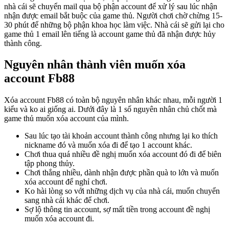
nhà cái sẽ chuyển mail qua bộ phận account để xử lý sau lúc nhận
nhận được email bắt buộc của game thủ. Người chơi chờ chừng 15-
30 phút để những bộ phận khoa học làm việc. Nhà cái sẽ gửi lại cho
game thủ 1 email lên tiếng là account game thủ đã nhận được hủy
thành công.
Nguyên nhân thành viên muốn xóa
account Fb88
Xóa account Fb88 có toàn bộ nguyên nhân khác nhau, mỗi người 1
kiểu và ko ai giống ai. Dưới đây là 1 số nguyên nhân chủ chốt mà
game thủ muốn xóa account của mình.
Sau lúc tạo tài khoản account thành công nhưng lại ko thích
nickname đó và muốn xóa đi để tạo 1 account khác.
Chơi thua quá nhiều đề nghị muốn xóa account đó đi để biên
tập phong thủy.
Chơi thắng nhiều, dành nhận được phần quà to lớn và muốn
xóa account để nghỉ chơi.
Ko hài lòng so với những dịch vụ của nhà cái, muốn chuyển
sang nhà cái khác để chơi.
Sợ lộ thông tin account, sợ mất tiền trong account đề nghị
muốn xóa account đi.