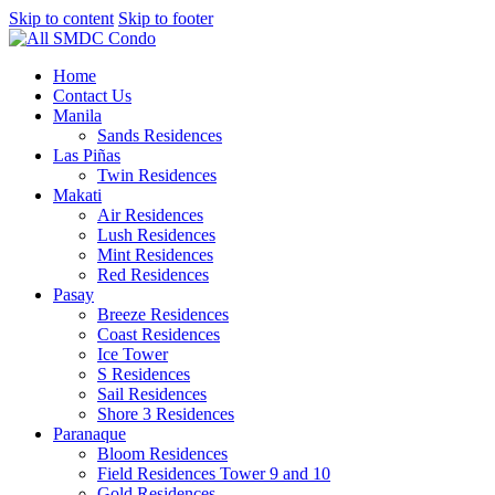
Skip to content
Skip to footer
Home
Contact Us
Manila
Sands Residences
Las Piñas
Twin Residences
Makati
Air Residences
Lush Residences
Mint Residences
Red Residences
Pasay
Breeze Residences
Coast Residences
Ice Tower
S Residences
Sail Residences
Shore 3 Residences
Paranaque
Bloom Residences
Field Residences Tower 9 and 10
Gold Residences