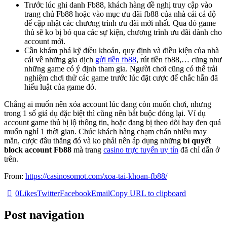
Trước lúc ghi danh Fb88, khách hàng đề nghị truy cập vào
trang chủ Fb88 hoặc vào mục ưu đãi fb88 của nhà cái cá độ
để cập nhật các chương trình ưu đãi mới nhất. Qua đó game
thủ sẽ ko bị bỏ qua các sự kiện, chương trình ưu đãi dành cho
account mới.
Cần khám phá kỹ điều khoản, quy định và điều kiện của nhà
cái về những gia dịch
gửi tiền fb88
, rút tiền fb88,… cũng như
những game có ý định tham gia. Người chơi cũng có thể trải
nghiệm chơi thử các game trước lúc đặt cược để chắc hẳn đã
hiểu luật của game đó.
Chẳng ai muốn nên xóa account lúc đang còn muốn chơi, nhưng
trong 1 số giả dụ đặc biệt thì cũng nên bắt buộc đóng lại. Ví dụ
account game thủ bị lộ thông tin, hoặc đang bị theo dõi hay đen quá
muốn nghỉ 1 thời gian. Chúc khách hàng chạm chán nhiều may
mắn, cược đâu thắng đó và ko phải nên áp dụng những
bí quyết
block account Fb88
mà trang
casino trực tuyến uy tín
đã chỉ dẫn ở
trên.
From:
https://casinosomot.com/xoa-tai-khoan-fb88/
0
Likes
Twitter
Facebook
Email
Copy URL to clipboard
Post navigation