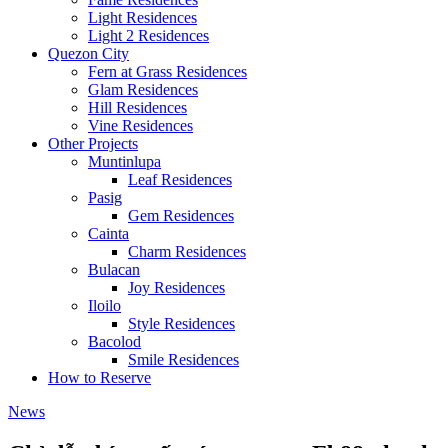
Light Residences
Light 2 Residences
Quezon City
Fern at Grass Residences
Glam Residences
Hill Residences
Vine Residences
Other Projects
Muntinlupa
Leaf Residences
Pasig
Gem Residences
Cainta
Charm Residences
Bulacan
Joy Residences
Iloilo
Style Residences
Bacolod
Smile Residences
How to Reserve
News