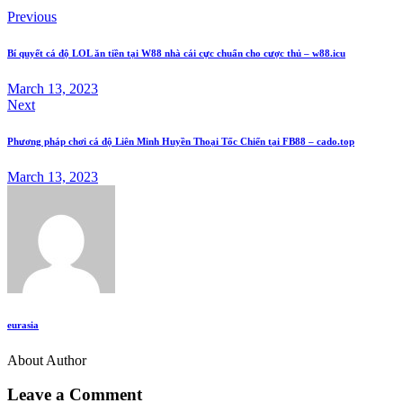
Previous
Bí quyết cá độ LOL ăn tiền tại W88 nhà cái cực chuẩn cho cược thủ – w88.icu
March 13, 2023
Next
Phương pháp chơi cá độ Liên Minh Huyền Thoại Tốc Chiến tại FB88 – cado.top
March 13, 2023
eurasia
About Author
Leave a Comment