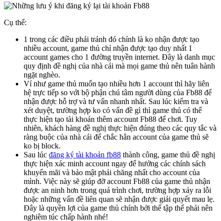
Cụ thể:
1 trong các điều phải tránh đó chính là ko nhận được tạo
nhiều account, game thủ chỉ nhận được tạo duy nhất 1
account games cho 1 đường truyền internet. Đây là danh mục
quy định đề nghị của nhà cái mà mọi game thủ nên tuân hành
ngặt nghèo.
Ví như game thủ muốn tạo nhiều hơn 1 account thì hãy liên
hệ trực tiếp so với bộ phận chú tâm người dùng của Fb88 để
nhận được hỗ trợ và tư vấn nhanh nhất. Sau lúc kiểm tra và
xét duyệt, trường hợp ko có vấn đề gì thì game thủ có thể
thực hiện tạo tài khoản thêm account Fb88 để chơi. Tuy
nhiên, khách hàng đề nghị thực hiện đúng theo các quy tắc và
ràng buộc của nhà cái để chắc hẳn account của game thủ sẽ
ko bị block.
Sau lúc
đăng ký tài khoản fb88
thành công, game thủ đề nghị
thực hiện xác minh account ngay để hưởng các chính sách
khuyến mãi và bảo mật phải chăng nhất cho account của
mình. Việc này sẽ giúp đỡ account Fb88 của game thủ nhận
được an ninh hơn trong quá trình chơi, trường hợp xảy ra lỗi
hoặc những vấn đề liên quan sẽ nhận được giải quyết mau lẹ.
Đây là quyền lợi của game thủ chính bởi thế tập thể phải nên
nghiêm túc chấp hành nhé!