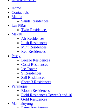
Home
Contact Us
Manila
Sands Residences
Las Piñas
Twin Residences
Makati
Air Residences
Lush Residences
Mint Residences
Red Residences
Pasay
Breeze Residences
Coast Residences
Ice Tower
S Residences
Sail Residences
Shore 3 Residences
Paranaque
Bloom Residences
Field Residences Tower 9 and 10
Gold Residences
Mandaluyong
Fame Residences