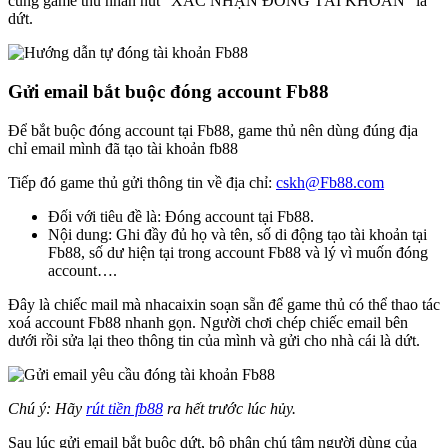
cùng game thủ nhấn nút “XÁC NHẬN ĐÓNG TÀI KHOẢN” là
dứt.
Gửi email bắt buộc đóng account Fb88
Để bắt buộc đóng account tại Fb88, game thủ nên dùng đúng địa
chỉ email mình đã tạo tài khoản fb88
Tiếp đó game thủ gửi thông tin về địa chỉ:
cskh@Fb88.com
Đối với tiêu đề là: Đóng account tại Fb88.
Nội dung: Ghi đầy đủ họ và tên, số di động tạo tài khoản tại
Fb88, số dư hiện tại trong account Fb88 và lý vì muốn đóng
account….
Đây là chiếc mail mà nhacaixin soạn sẵn để game thủ có thể thao tác
xoá account Fb88 nhanh gọn. Người chơi chép chiếc email bên
dưới rồi sửa lại theo thông tin của mình và gửi cho nhà cái là dứt.
Chú ý: Hãy
rút tiền fb88
ra hết trước lúc hủy.
Sau lúc gửi email bắt buộc dứt, bộ phận chú tâm người dùng của