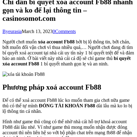
Chỉ dẫn bí quyết xóa account Fb88 nhanh
gọn và ko để lại thông tin –
casinosomot.com
By
eurasia
March 13, 2023
0
Comments
Người chơi muốn
xóa account Fb88
bởi bị lộ thông tin, bởi chán,
bởi muốn đổi vận chơi vì thua nhiều quá,… Người chơi đang đi tìm
bí quyết xoá account tại nhà cái uy tín này 1 bí quyết triệt để và đảm
bảo an ninh. Ở bài viết này nhà cái cá độ sẽ chỉ game thủ
bí quyết
xóa account Fb88
1 bí quyết nhanh gọn lẹ và an ninh.
Phương pháp xoá account Fb88
Để có thể xoá account Fb88 lúc ko muốn tham gia chơi nữa game
thủ có thể tự mình
ĐÓNG TÀI KHOẢN Fb88
dài lâu mà ko lo bị
lộ thông tin cá nhân.
Hình như game thủ cũng có thể nhờ nhà cái hỗ trợ khoá account
Fb88 dài lâu nhé. Ví như game thủ mong muốn nhận được đóng
account thì nên liên hệ so với bộ phận chat trên mạng fb88 để nhận