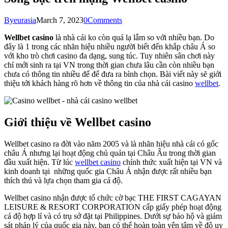
By
eurasia
March 7, 2023
0
Comments
Wellbet casino
là nhà cái ko còn quá lạ lẫm so với nhiều bạn. Do
đây là 1 trong các nhãn hiệu nhiều người biết đến khắp châu Á so
với kho trò chơi casino đa dạng, sung túc. Tuy nhiên sân chơi này
chỉ mới sinh ra tại VN trong thời gian chưa lâu cần còn nhiều bạn
chưa có thông tin nhiều để để đưa ra bình chọn. Bài viết này sẽ giới
thiệu tới khách hàng rõ hơn về thông tin của nhà cái casino
wellbet
.
Giới thiệu về Wellbet casino
Wellbet casino ra đời vào năm 2005 và là nhãn hiệu nhà cái có gốc
châu Á nhưng lại hoạt động chủ quản tại Châu Âu trong thời gian
đầu xuất hiện. Từ lúc
wellbet casino
chính thức xuất hiện tại VN và
kinh doanh tại những quốc gia Châu Á nhận được rất nhiều bạn
thích thú và lựa chọn tham gia cá độ.
Wellbet casino nhận được tổ chức cờ bạc THE FIRST CAGAYAN
LEISURE & RESORT CORPORATION cấp giấy phép hoạt động
cá độ hợp lí và có trụ sở đặt tại Philippines. Dưới sự bảo hộ và giám
sát pháp lý của quốc gia này, bạn có thể hoàn toàn yên tâm về độ uy