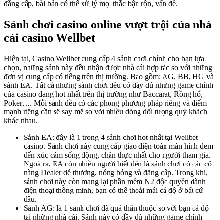
đẳng cấp, bài bản có thể xử lý mọi thắc bận rộn, vấn đề.
Sảnh chơi casino online vượt trội của nhà
cái casino Wellbet
Hiện tại, Casino Wellbet cung cấp 4 sảnh chơi chính cho bạn lựa
chọn, những sảnh này đều nhận được nhà cái hợp tác so với những
đơn vị cung cấp có tiếng trên thị trường. Bao gồm: AG, BB, HG và
sảnh EA. Tất cả những sảnh chơi đều có đầy đủ những game chính
của casino đang hot nhất trên thị trường như Baccarat, Rồng hổ,
Poker…. Mỗi sảnh đều có các phong phương pháp riêng và điểm
mạnh riêng cần sẽ say mê so với nhiều dòng đối tượng quý khách
khác nhau.
Sảnh EA: đây là 1 trong 4 sảnh chơi hot nhất tại Wellbet
casino. Sảnh chơi này cung cấp giao diện toàn màn hình đem
đến xúc cảm sống động, chân thực nhất cho người tham gia.
Ngoà ra, EA còn nhiều người biết đến là sảnh chơi có các cô
nàng Dealer dễ thương, nóng bỏng và đẳng cấp. Trong khi,
sảnh chơi này còn mang lại phần mềm N2 độc quyền dành
điện thoại thông minh, bạn có thể thoải mái cá độ ở bất cứ
đâu.
Sảnh AG: là 1 sảnh chơi đã quá thân thuộc so với bạn cá độ
tại những nhà cái. Sảnh này có đầy đủ những game chính