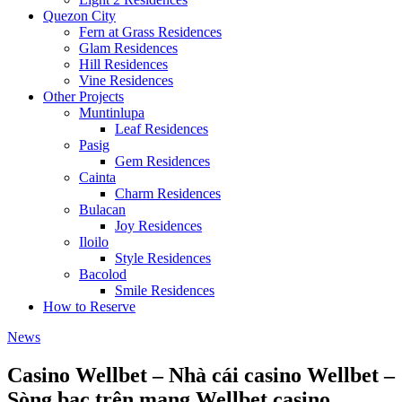
Quezon City
Fern at Grass Residences
Glam Residences
Hill Residences
Vine Residences
Other Projects
Muntinlupa
Leaf Residences
Pasig
Gem Residences
Cainta
Charm Residences
Bulacan
Joy Residences
Iloilo
Style Residences
Bacolod
Smile Residences
How to Reserve
News
Casino Wellbet – Nhà cái casino Wellbet –
Sòng bạc trên mạng Wellbet casino