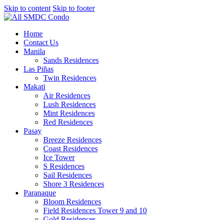
Skip to content
Skip to footer
Home
Contact Us
Manila
Sands Residences
Las Piñas
Twin Residences
Makati
Air Residences
Lush Residences
Mint Residences
Red Residences
Pasay
Breeze Residences
Coast Residences
Ice Tower
S Residences
Sail Residences
Shore 3 Residences
Paranaque
Bloom Residences
Field Residences Tower 9 and 10
Gold Residences