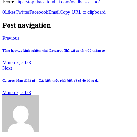
From:
https://topnhacaitotnhat.com/wellbet-casino/
0
Likes
Twitter
Facebook
Email
Copy URL to clipboard
Post navigation
Previous
Tổng hợp các kinh nghiệm chơi Baccarat Nhà cái uy tín w88 thắng to
March 7, 2023
Next
Cá cược bóng đá là gì – Các kiến thức phải biết về cá độ bóng đá
March 7, 2023