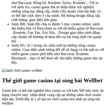
như Baccarat, Rồng hổ, Roulette, Sicbo, Roulette…Tới so
với sảnh AG casino game thủ sẽ nhận được trải nghiệm
những sòng bạc đẳng cấp, nhân viên dealer chia bài thật, và
có thể đặt cược theo ý của mình. Hệ thống design đẳng cấp,
chất lượng, giao diện đơn giản.
Sảnh BB: Sảnh Bb chia ra thành 3 mục casino online, sảnh
đại nhiều bàn và Blocchain so với rất nhiều game từ Baccarat
, Roulette, Fan Tan, Xóc Đĩa…Design giao diện sảnh đẳng
cấp, dealer dễ thương sẽ đem đến sự hài lòng nhất cho game
thủ.
Sảnh HG: là 1 trong các sảnh mới tại những sòng casino
online. Giao diện sảnh tương đối dễ sử dụng và bắt mắt so với
nhiều game casino phổ biến như Baccarat, Roulette,
Blackjack…bạn có thể thoả sức tìm hiểu những game này tại
đây.
Thế giới game casino tại sòng bài Wellbet
Game thủ có thể trải nghiệm kho casino so với hơn 500 bàn chơi, đa
dạng chuyên mục nhận được cung cấp tại những sảnh chơi casino
hiện đại. Dưới đây là 1 số tựa trò chơi casino hot nhất tại sòng bài
Wellbet