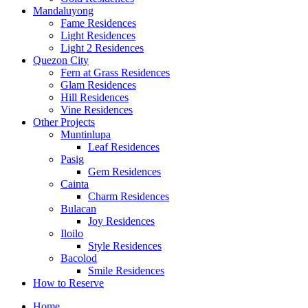
Mandaluyong
Fame Residences
Light Residences
Light 2 Residences
Quezon City
Fern at Grass Residences
Glam Residences
Hill Residences
Vine Residences
Other Projects
Muntinlupa
Leaf Residences
Pasig
Gem Residences
Cainta
Charm Residences
Bulacan
Joy Residences
Iloilo
Style Residences
Bacolod
Smile Residences
How to Reserve
Home