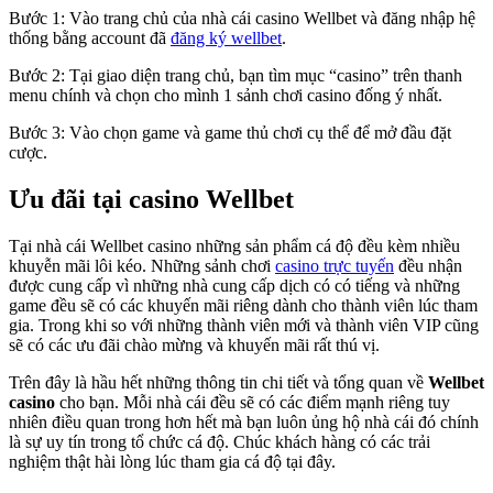
Bước 1: Vào trang chủ của nhà cái casino Wellbet và đăng nhập hệ
thống bằng account đã
đăng ký wellbet
.
Bước 2: Tại giao diện trang chủ, bạn tìm mục “casino” trên thanh
menu chính và chọn cho mình 1 sảnh chơi casino đống ý nhất.
Bước 3: Vào chọn game và game thủ chơi cụ thể để mở đầu đặt
cược.
Ưu đãi tại casino Wellbet
Tại nhà cái Wellbet casino những sản phẩm cá độ đều kèm nhiều
khuyễn mãi lôi kéo. Những sảnh chơi
casino trực tuyến
đều nhận
được cung cấp vì những nhà cung cấp dịch có có tiếng và những
game đều sẽ có các khuyến mãi riêng dành cho thành viên lúc tham
gia. Trong khi so với những thành viên mới và thành viên VIP cũng
sẽ có các ưu đãi chào mừng và khuyến mãi rất thú vị.
Trên đây là hầu hết những thông tin chi tiết và tổng quan về
Wellbet
casino
cho bạn. Mỗi nhà cái đều sẽ có các điểm mạnh riêng tuy
nhiên điều quan trong hơn hết mà bạn luôn ủng hộ nhà cái đó chính
là sự uy tín trong tổ chức cá độ. Chúc khách hàng có các trải
nghiệm thật hài lòng lúc tham gia cá độ tại đây.