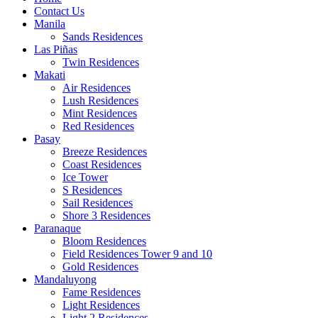
Contact Us
Manila
Sands Residences
Las Piñas
Twin Residences
Makati
Air Residences
Lush Residences
Mint Residences
Red Residences
Pasay
Breeze Residences
Coast Residences
Ice Tower
S Residences
Sail Residences
Shore 3 Residences
Paranaque
Bloom Residences
Field Residences Tower 9 and 10
Gold Residences
Mandaluyong
Fame Residences
Light Residences
Light 2 Residences