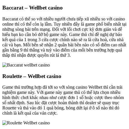
Baccarat – Wellbet casino
Baccarat có thể so với nhiều người chưa tiếp xũ nhiều so với casino
online thì có thể còn lạ lẫm. Tuy nhiên đây là game phổ biến nhất tại
những sòng bài trên mạng. Đối với lối chơi cực kỳ đơn giản và dễ
hiểu bạn ko cần bỏ dở bộ game này. Game thủ chỉ đề nghị dự báo
kết quả của 1 trong 3 cửa cược chính nào sẽ ra là cửa hoà, cửa nhà
cái và bạn. Mỗi bên sẽ nhận 2 quân bài bên nào có số điểm cao nhất
gần bằng 9 thì thắng và tuỳ vào điểm của mỗi bên trường hợp quá
thâp thì nhận được quyền rút lá thứ 3.
Roulette – Wellbet casino
Game thủ trường hợp đã tới so với sòng casino Wellbet thì cần trải
nghiệm game này. Với game này game thủ có thể lựa chọn nhiều
hình thức chơi khác nhau như cược đơn 1 số hoặc cược theo nhóm
số nhất định. Sau lúc đặt cược hoàn thành thì dealer sẽ quay trục
Rouette và thả vào đó 1 quả bóng, bóng dứt lại ở ô số nào thì đó
chính là kết quả của ván cược.