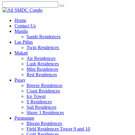
Home
Contact Us
Manila
Sands Residences
Las Piñas
Twin Residences
Makati
Air Residences
Lush Residences
Mint Residences
Red Residences
Pasay
Breeze Residences
Coast Residences
Ice Tower
S Residences
Sail Residences
Shore 3 Residences
Paranaque
Bloom Residences
Field Residences Tower 9 and 10
Gold Residences