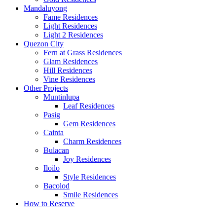
Mandaluyong
Fame Residences
Light Residences
Light 2 Residences
Quezon City
Fern at Grass Residences
Glam Residences
Hill Residences
Vine Residences
Other Projects
Muntinlupa
Leaf Residences
Pasig
Gem Residences
Cainta
Charm Residences
Bulacan
Joy Residences
Iloilo
Style Residences
Bacolod
Smile Residences
How to Reserve