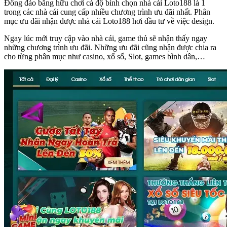
Đông đảo bằng hữu chơi cá độ bình chọn nhà cái Loto188 là 1
trong các nhà cái cung cấp nhiều chương trình ưu đãi nhất. Phân
mục ưu đãi nhận được nhà cái Loto188 hơi đầu tư về việc design.
Ngay lúc mới truy cập vào nhà cái, game thủ sẽ nhận thấy ngay
những chương trình ưu đãi. Những ưu đãi cũng nhận được chia ra
cho từng phân mục như casino, xổ số, Slot, games bình dân,…