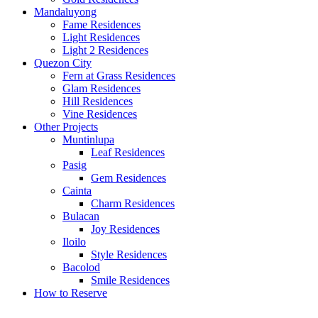
Mandaluyong
Fame Residences
Light Residences
Light 2 Residences
Quezon City
Fern at Grass Residences
Glam Residences
Hill Residences
Vine Residences
Other Projects
Muntinlupa
Leaf Residences
Pasig
Gem Residences
Cainta
Charm Residences
Bulacan
Joy Residences
Iloilo
Style Residences
Bacolod
Smile Residences
How to Reserve