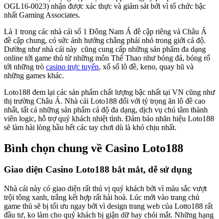
OGL16-0023) nhận được xác thực và giám sát bởi vì tổ chức bậc
nhất Gaming Associates.
Là 1 trong các nhà cái số 1 Đông Nam Á đề cập riêng và Châu Á
đề cập chung, có sức ảnh hưởng chẳng phải nhỏ trong giới cá độ.
Dường như nhà cái này cũng cung cấp những sản phẩm đa dạng
online tới game thủ từ những môn Thể Thao như bóng đá, bóng rổ
tới những trò
casino trực tuyến
, xổ số lô đề, keno, quay hũ và
những games khác.
Loto188 đem lại các sản phẩm chất lượng bậc nhất tại VN cũng như
thị trường Châu Á. Nhà cái Loto188 đối với tỷ trọng ăn lô đề cao
nhất, tất cả những sản phẩm cá độ đa dạng, dịch vụ chú tâm thành
viên logic, hỗ trợ quý khách nhiệt tình. Đảm bảo nhãn hiệu Loto188
sẽ làm hài lòng hầu hết các tay chơi dù là khó chịu nhất.
Bình chọn chung về Casino Loto188
Giao diện Casino Loto188 bắt mắt, dễ sử dụng
Nhà cái này có giao diện rất thú vị quý khách bởi vì màu sắc vượt
trội tông xanh, trắng kết hợp rất hài hoà. Lúc mới vào trang chủ
game thủ sẽ bị tối ưu ngay bởi vì design trang web của Lotto188 rất
đầu tư, ko làm cho quý khách bị giận dữ hay chói mắt. Những hạng