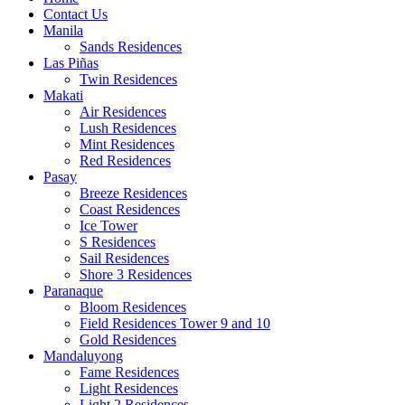
Contact Us
Manila
Sands Residences
Las Piñas
Twin Residences
Makati
Air Residences
Lush Residences
Mint Residences
Red Residences
Pasay
Breeze Residences
Coast Residences
Ice Tower
S Residences
Sail Residences
Shore 3 Residences
Paranaque
Bloom Residences
Field Residences Tower 9 and 10
Gold Residences
Mandaluyong
Fame Residences
Light Residences
Light 2 Residences