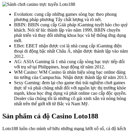
Evolution: cung cấp những games sòng bạc theo phong
phương pháp phương Tây chất lượng và rõ nét.
BBIN: BBIN cung cấp Giải pháp iGaming tuyệt hảo cho quý
khách. Nói từ lúc thành lập vào năm 1999, BBIN chuyên
phát triển và thay đổi những khoa học và hệ thống ứng dụng
mới.
EBet: EBET nhận được coi là nhà cung cấp iGaming điện
thoại di động bậc nhất Châu Á, nhận được thành lập vào năm
2012.
AG: ASIA Gaming là 1 nhà cung cấp sòng bạc trực tiếp đối
với trụ sở tại Philippines, hoạt động từ năm 2012.
WM Casino: WM Casino là nhãn hiệu sòng bạc online đáng
tin tưởng của Campuchia. Nhận được thành lập từ năm 2013.
Sexy Gaming: đem lại cho game thủ trải nghiệm chơi games
thực tế và phải chăng nhất đối với nguồn lực thị trường khỏe
mạnh, khoa học ứng dụng và phát online cao cấp độc quyền.
Dealer của chúng tôi là những cô gái xinh xắn và nóng bỏng
nhất trên thế giới tới từ Bắc và Nam Mỹ.
Sản phẩm cá độ Casino Loto188
Loto188 luôn cho mình sở hữu những mạng lưới xổ số, cá độ kếch