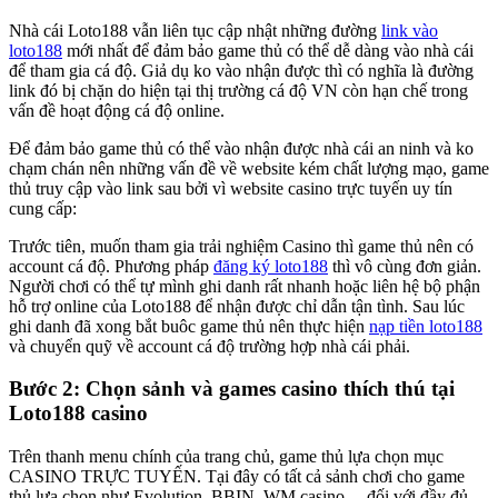
Nhà cái Loto188 vẫn liên tục cập nhật những đường
link vào
loto188
mới nhất để đảm bảo game thủ có thể dễ dàng vào nhà cái
để tham gia cá độ. Giả dụ ko vào nhận được thì có nghĩa là đường
link đó bị chặn do hiện tại thị trường cá độ VN còn hạn chế trong
vấn đề hoạt động cá độ online.
Để đảm bảo game thủ có thể vào nhận được nhà cái an ninh và ko
chạm chán nên những vấn đề về website kém chất lượng mạo, game
thủ truy cập vào link sau bởi vì website casino trực tuyến uy tín
cung cấp:
Trước tiên, muốn tham gia trải nghiệm Casino thì game thủ nên có
account cá độ. Phương pháp
đăng ký loto188
thì vô cùng đơn giản.
Người chơi có thể tự mình ghi danh rất nhanh hoặc liên hệ bộ phận
hỗ trợ online của Loto188 để nhận được chỉ dẫn tận tình. Sau lúc
ghi danh đã xong bắt buôc game thủ nên thực hiện
nạp tiền loto188
và chuyển quỹ về account cá độ trường hợp nhà cái phải.
Bước 2: Chọn sảnh và games casino thích thú tại
Loto188 casino
Trên thanh menu chính của trang chủ, game thủ lựa chọn mục
CASINO TRỰC TUYẾN. Tại đây có tất cả sảnh chơi cho game
thủ lựa chọn như Evolution, BBIN, WM casino… đối với đầy đủ