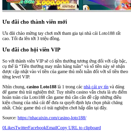
Ưu đãi cho thành viên mới
Ưu đãi chào mừng tay chơi mới tham gia tại nhà cái Loto188 rất
cao. Tối đa lên tới 3 triệu đồng.
Ưu đãi cho hội viên VIP
So với thành viên VIP sẽ có tiền thưởng tương ứng đối với cấp bậc,
cụ thể là “Tiền thưởng may mắn hàng tuần” và số tiền này sẽ nhận
được cập nhật vào ví tiền của game thủ mỗi tuần đối với số tiền theo
từng level VIP.
Nhìn chung,
casino Loto188
là 1 trong các
nhà cái uy tín
và đáng
để game thủ trải nghiệm thử. Tuy nhiên casino vẫn chưa là ưu điểm
hoàn toàn của Loto188 cần game thủ cần cân đề cập những điều
kiện chung của nhà cái để đưa ra quyết định lựa chọn phải chăng
nhất. Chúc game thủ có trải nghiệm chơi hấp dẫn tại đây.
Source:
https://nhacaixin.com/casino-loto188/
0
Likes
Twitter
Facebook
Email
Copy URL to clipboard