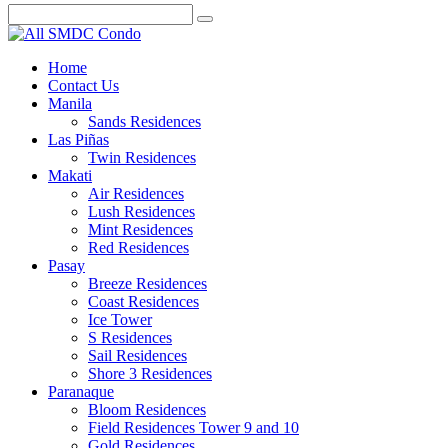
Home
Contact Us
Manila
Sands Residences
Las Piñas
Twin Residences
Makati
Air Residences
Lush Residences
Mint Residences
Red Residences
Pasay
Breeze Residences
Coast Residences
Ice Tower
S Residences
Sail Residences
Shore 3 Residences
Paranaque
Bloom Residences
Field Residences Tower 9 and 10
Gold Residences