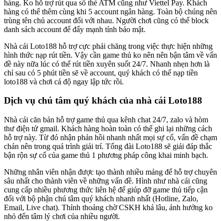
hàng. Ko hỗ trợ rút qua số thẻ ATM cũng như Viettel Pay. Khách
hàng có thể thêm cùng khi 5 account ngân hàng. Toàn bộ chúng nên
trùng tên chủ account đối với nhau. Người chơi cũng có thể block
danh sách account để đẩy mạnh tính bảo mật.
Nhà cái Loto188 hỗ trợ cực phải chăng trong việc thực hiện những
hình thức nạp rút tiền. Vậy cần game thủ ko nên nên bận tâm về vấn
đề này nữa lúc có thể rút tiền xuyên suốt 24/7. Nhanh nhẹn hơn là
chỉ sau có 5 phút tiền sẽ về account, quý khách có thể nạp tiền
loto188 và chơi cá độ ngay lập tức rồi.
Dịch vụ chú tâm quý khách của nhà cái Loto188
Nhà cái căn bản hỗ trợ game thủ qua kênh chat 24/7, zalo và hòm
thư điện tử gmail. Khách hàng hoàn toàn có thể ghi lại những cách
hỗ trợ này. Từ đó nhận phản hồi nhanh nhất mọi sự cố, vấn đề chạm
chán nên trong quá trình giải trí. Tổng đài Loto188 sẽ giải đáp thắc
bận rộn sự cố của game thủ 1 phương pháp công khai minh bạch.
Những nhân viên nhận được tạo thành nhiều mảng để hỗ trợ chuyên
sâu nhất cho thành viên về những vấn đề. Hình như nhà cái cũng
cung cấp nhiều phương thức liên hệ để giúp đỡ game thủ tiếp cận
đối với bộ phận chú tâm quý khách nhanh nhất (Hotline, Zalo,
Email, Live chat). Thỉnh thoảng chờ CSKH khá lâu, ảnh hưởng ko
nhỏ đến tâm lý chơi của nhiều người.