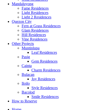
Mandaluyong
Fame Residences
Light Residences
Light 2 Residences
Quezon City
Fern at Grass Residences
Glam Residences
Hill Residences
Vine Residences
Other Projects
Muntinlupa
Leaf Residences
Pasig
Gem Residences
Cainta
Charm Residences
Bulacan
Joy Residences
Iloilo
Style Residences
Bacolod
Smile Residences
How to Reserve
Home