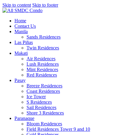
Skip to content
Skip to footer
Home
Contact Us
Manila
Sands Residences
Las Piñas
Twin Residences
Makati
Air Residences
Lush Residences
Mint Residences
Red Residences
Pasay
Breeze Residences
Coast Residences
Ice Tower
S Residences
Sail Residences
Shore 3 Residences
Paranaque
Bloom Residences
Field Residences Tower 9 and 10
Gold Residences