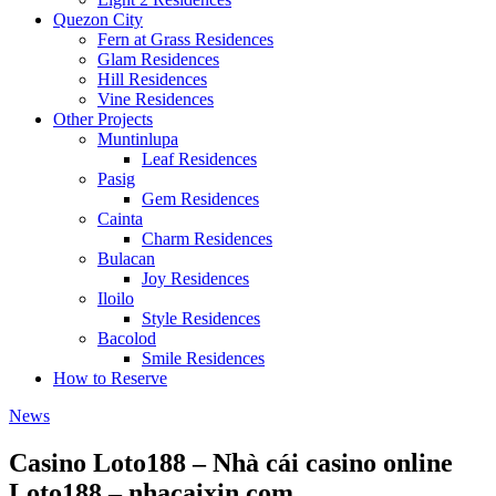
Quezon City
Fern at Grass Residences
Glam Residences
Hill Residences
Vine Residences
Other Projects
Muntinlupa
Leaf Residences
Pasig
Gem Residences
Cainta
Charm Residences
Bulacan
Joy Residences
Iloilo
Style Residences
Bacolod
Smile Residences
How to Reserve
News
Casino Loto188 – Nhà cái casino online
Loto188 – nhacaixin.com