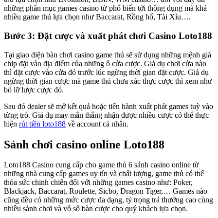
những phân mục games casino từ phổ biến tới thông dụng mà khá
nhiều game thủ lựa chọn như Baccarat, Rồng hổ, Tài Xỉu….
Bước 3: Đặt cược và xuất phát chơi Casino Loto188
Tại giao diện bàn chơi casino game thủ sẽ sử dụng những mệnh giá
chip đặt vào địa điểm của những ô cửa cược. Giả dụ chơi cửa nào
thì đặt cược vào cửa đó trước lúc ngừng thời gian đặt cược. Giả dụ
ngừng thời gian cược mà game thủ chưa xác thực cược thì xem như
bỏ lỡ lược cược đó.
Sau đó dealer sẽ mở kết quả hoặc tiến hành xuất phát games tuỳ vào
từng trò. Giả dụ may mắn thắng nhận được nhiều cược có thể thực
hiện
rút tiền loto188
về account cá nhân.
Sảnh chơi casino online Loto188
Loto188 Casino cung cấp cho game thủ 6 sảnh casino online từ
những nhà cung cấp games uy tín và chất lượng, game thủ có thể
thỏa sức chinh chiến đối với những games casino như: Poker,
Blackjack, Baccarat, Roulette, Sicbo, Dragon Tiger,… Games nào
cũng đều có những mức cược đa dạng, tỷ trọng trả thưởng cao cùng
nhiều sảnh chơi và vô số bàn cược cho quý khách lựa chọn.