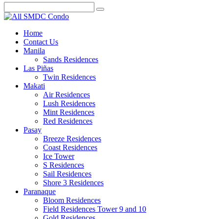
Home
Contact Us
Manila
Sands Residences
Las Piñas
Twin Residences
Makati
Air Residences
Lush Residences
Mint Residences
Red Residences
Pasay
Breeze Residences
Coast Residences
Ice Tower
S Residences
Sail Residences
Shore 3 Residences
Paranaque
Bloom Residences
Field Residences Tower 9 and 10
Gold Residences