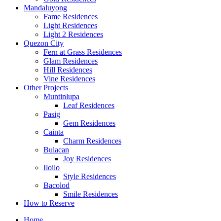
Mandaluyong
Fame Residences
Light Residences
Light 2 Residences
Quezon City
Fern at Grass Residences
Glam Residences
Hill Residences
Vine Residences
Other Projects
Muntinlupa
Leaf Residences
Pasig
Gem Residences
Cainta
Charm Residences
Bulacan
Joy Residences
Iloilo
Style Residences
Bacolod
Smile Residences
How to Reserve
Home