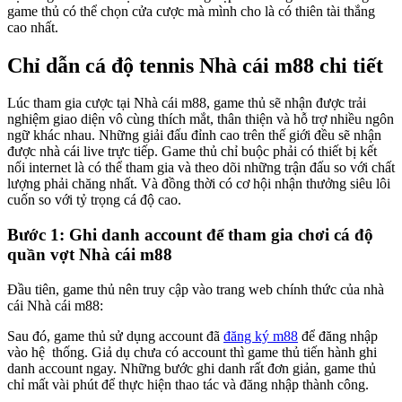
game thủ có thể chọn cửa cược mà mình cho là có thiên tài thắng
cao nhất.
Chỉ dẫn cá độ tennis Nhà cái m88 chi tiết
Lúc tham gia cược tại Nhà cái m88, game thủ sẽ nhận được trải
nghiệm giao diện vô cùng thích mắt, thân thiện và hỗ trợ nhiều ngôn
ngữ khác nhau. Những giải đấu đỉnh cao trên thế giới đều sẽ nhận
được nhà cái live trực tiếp. Game thủ chỉ buộc phải có thiết bị kết
nối internet là có thể tham gia và theo dõi những trận đấu so với chất
lượng phải chăng nhất. Và đồng thời có cơ hội nhận thưởng siêu lôi
cuốn so với tỷ trọng cá độ cao.
Bước 1: Ghi danh account để tham gia chơi cá độ
quần vợt Nhà cái m88
Đầu tiên, game thủ nên truy cập vào trang web chính thức của nhà
cái Nhà cái m88:
Sau đó, game thủ sử dụng account đã
đăng ký m88
để đăng nhập
vào hệ thống. Giả dụ chưa có account thì game thủ tiến hành ghi
danh account ngay. Những bước ghi danh rất đơn giản, game thủ
chỉ mất vài phút để thực hiện thao tác và đăng nhập thành công.