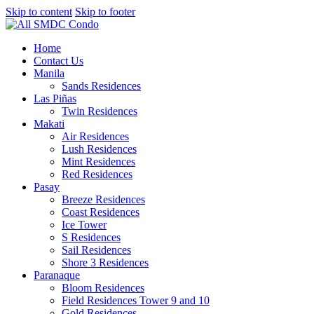
Skip to content
Skip to footer
Home
Contact Us
Manila
Sands Residences
Las Piñas
Twin Residences
Makati
Air Residences
Lush Residences
Mint Residences
Red Residences
Pasay
Breeze Residences
Coast Residences
Ice Tower
S Residences
Sail Residences
Shore 3 Residences
Paranaque
Bloom Residences
Field Residences Tower 9 and 10
Gold Residences