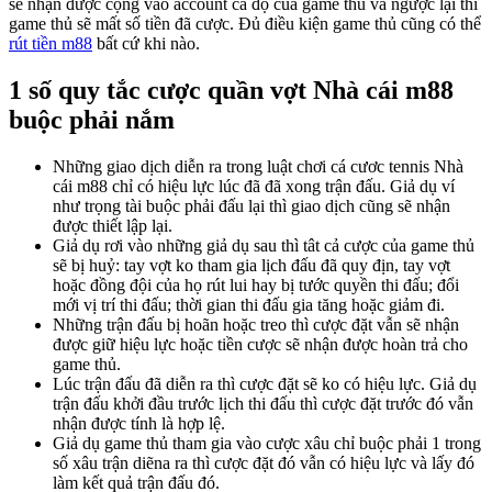
sẽ nhận được cộng vào account cá độ của game thủ và ngược lại thì
game thủ sẽ mất số tiền đã cược. Đủ điều kiện game thủ cũng có thể
rút tiền m88
bất cứ khi nào.
1 số quy tắc cược quần vợt Nhà cái m88
buộc phải nắm
Những giao dịch diễn ra trong luật chơi cá cươc tennis Nhà
cái m88 chỉ có hiệu lực lúc đã đã xong trận đấu. Giả dụ ví
như trọng tài buộc phải đấu lại thì giao dịch cũng sẽ nhận
được thiết lập lại.
Giả dụ rơi vào những giả dụ sau thì tât cả cược của game thủ
sẽ bị huỷ: tay vợt ko tham gia lịch đấu đã quy địn, tay vợt
hoặc đồng đội của họ rút lui hay bị tước quyền thi đấu; đổi
mới vị trí thi đấu; thời gian thi đấu gia tăng hoặc giảm đi.
Những trận đấu bị hoãn hoặc treo thì cược đặt vẫn sẽ nhận
được giữ hiệu lực hoặc tiền cược sẽ nhận được hoàn trả cho
game thủ.
Lúc trận đấu đã diễn ra thì cược đặt sẽ ko có hiệu lực. Giả dụ
trận đấu khởi đầu trước lịch thi đấu thì cược đặt trước đó vẫn
nhận được tính là hợp lệ.
Giả dụ game thủ tham gia vào cược xâu chỉ buộc phải 1 trong
số xâu trận diẽna ra thì cược đặt đó vẫn có hiệu lực và lấy đó
làm kết quả trận đấu đó.