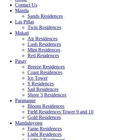
Contact Us
Manila
Sands Residences
Las Piñas
Twin Residences
Makati
Air Residences
Lush Residences
Mint Residences
Red Residences
Pasay
Breeze Residences
Coast Residences
Ice Tower
S Residences
Sail Residences
Shore 3 Residences
Paranaque
Bloom Residences
Field Residences Tower 9 and 10
Gold Residences
Mandaluyong
Fame Residences
Light Residences
Light 2 Residences