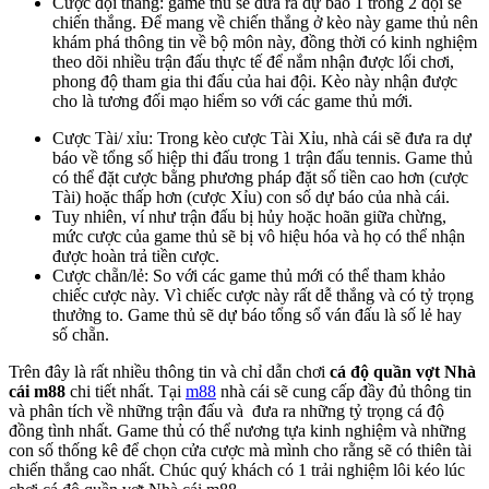
Cược đội thắng: game thủ sẽ đưa ra dự báo 1 trong 2 đội sẽ
chiến thắng. Để mang về chiến thắng ở kèo này game thủ nên
khám phá thông tin về bộ môn này, đồng thời có kinh nghiệm
theo dõi nhiều trận đấu thực tế để nắm nhận được lối chơi,
phong độ tham gia thi đấu của hai đội. Kèo này nhận được
cho là tương đối mạo hiểm so với các game thủ mới.
Cược Tài/ xỉu: Trong kèo cược Tài Xỉu, nhà cái sẽ đưa ra dự
báo về tổng số hiệp thi đấu trong 1 trận đấu tennis. Game thủ
có thể đặt cược bằng phương pháp đặt số tiền cao hơn (cược
Tài) hoặc thấp hơn (cược Xỉu) con số dự báo của nhà cái.
Tuy nhiên, ví như trận đấu bị hủy hoặc hoãn giữa chừng,
mức cược của game thủ sẽ bị vô hiệu hóa và họ có thể nhận
được hoàn trả tiền cược.
Cược chẵn/lẻ: So với các game thủ mới có thể tham khảo
chiếc cược này. Vì chiếc cược này rất dễ thắng và có tỷ trọng
thưởng to. Game thủ sẽ dự báo tổng sổ ván đấu là số lẻ hay
số chẵn.
Trên đây là rất nhiều thông tin và chỉ dẫn chơi
cá độ quần vợt Nhà
cái m88
chi tiết nhất. Tại
m88
nhà cái sẽ cung cấp đầy đủ thông tin
và phân tích về những trận đấu và đưa ra những tỷ trọng cá độ
đồng tình nhất. Game thủ có thể nương tựa kinh nghiệm và những
con số thống kê để chọn cửa cược mà mình cho rằng sẽ có thiên tài
chiến thắng cao nhất. Chúc quý khách có 1 trải nghiệm lôi kéo lúc