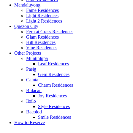
Mandaluyong
Fame Residences
Light Residences
Light 2 Residences
Quezon City
Fern at Grass Residences
Glam Residences
Hill Residences
Vine Residences
Other Projects
Muntinlupa
Leaf Residences
Pasig
Gem Residences
Cainta
Charm Residences
Bulacan
Joy Residences
Iloilo
Style Residences
Bacolod
Smile Residences
How to Reserve