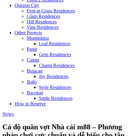
Quezon City
Fern at Grass Residences
Glam Residences
Hill Residences
Vine Residences
Other Projects
Muntinlupa
Leaf Residences
Pasig
Gem Residences
Cainta
Charm Residences
Bulacan
Joy Residences
Iloilo
Style Residences
Bacolod
Smile Residences
How to Reserve
News
Cá độ quần vợt Nhà cái m88 – Phương
pháp chơi cực chuẩn và dễ hiểu cho tân