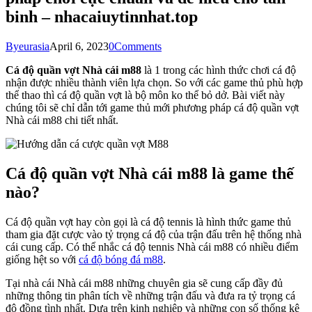
binh – nhacaiuytinnhat.top
By
eurasia
April 6, 2023
0
Comments
Cá độ quần vợt Nhà cái m88
là 1 trong các hình thức chơi cá độ
nhận được nhiều thành viên lựa chọn. So với các game thủ phù hợp
thể thao thì cá độ quần vợt là bộ môn ko thể bỏ dở. Bài viết này
chúng tôi sẽ chỉ dẫn tới game thủ mới phương pháp cá độ quần vợt
Nhà cái m88 chi tiết nhất.
Cá độ quần vợt Nhà cái m88 là game thế
nào?
Cá độ quần vợt hay còn gọi là cá độ tennis là hình thức game thủ
tham gia đặt cược vào tỷ trọng cá độ của trận đấu trên hệ thống nhà
cái cung cấp. Có thể nhắc cá độ tennis Nhà cái m88 có nhiều điểm
giống hệt so với
cá độ bóng đá m88
.
Tại nhà cái Nhà cái m88 những chuyên gia sẽ cung cấp đầy đủ
những thông tin phân tích về những trận đấu và đưa ra tỷ trọng cá
độ đồng tình nhất. Dựa trên kinh nghiệp và những con số thống kê