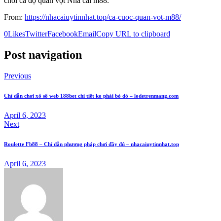
chơi cá độ quần vợt Nhà cái m88.
From:
https://nhacaiuytinnhat.top/ca-cuoc-quan-vot-m88/
0
Likes
Twitter
Facebook
Email
Copy URL to clipboard
Post navigation
Previous
Chỉ dẫn chơi xổ số web 188bet chi tiết ko phải bỏ dở – lodetrenmang.com
April 6, 2023
Next
Roulette Fb88 – Chỉ dẫn phương pháp chơi đầy đủ – nhacaiuytinnhat.top
April 6, 2023