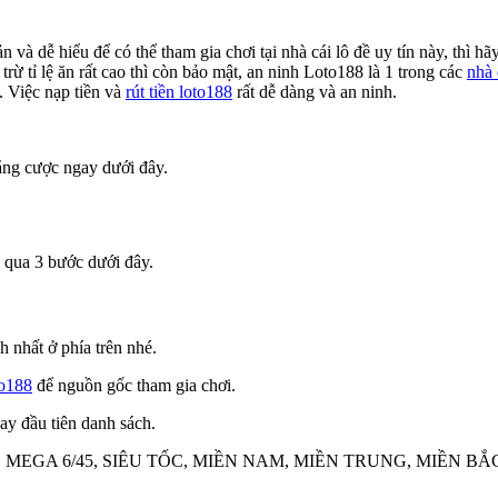
n và dễ hiểu để có thể tham gia chơi tại nhà cái lô đề uy tín này, thì 
rừ tỉ lệ ăn rất cao thì còn bảo mật, an ninh Loto188 là 1 trong các
nhà 
. Việc nạp tiền và
rút tiền loto188
rất dễ dàng và an ninh.
ắng cược ngay dưới đây.
 qua 3 bước dưới đây.
 nhất ở phía trên nhé.
to188
để nguồn gốc tham gia chơi.
ay đầu tiên danh sách.
, MEGA 6/45, SIÊU TỐC, MIỀN NAM, MIỀN TRUNG, MIỀN BẮC, XỔ 