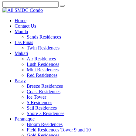
Home
Contact Us
Manila
Sands Residences
Las Piñas
Twin Residences
Makati
Air Residences
Lush Residences
Mint Residences
Red Residences
Pasay
Breeze Residences
Coast Residences
Ice Tower
S Residences
Sail Residences
Shore 3 Residences
Paranaque
Bloom Residences
Field Residences Tower 9 and 10
Gold Residences