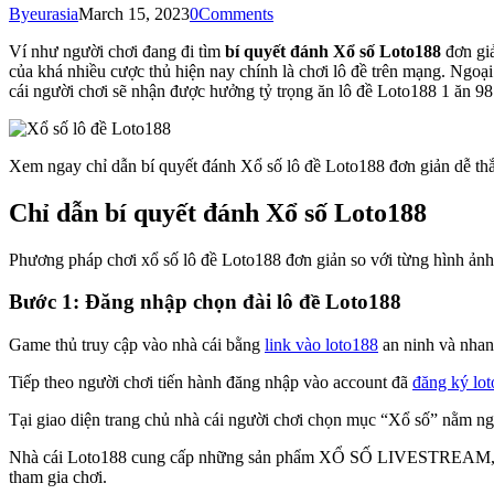
By
eurasia
March 15, 2023
0
Comments
Ví như người chơi đang đi tìm
bí quyết đánh Xổ số Loto188
đơn giả
của khá nhiều cược thủ hiện nay chính là chơi lô đề trên mạng. Ngoại t
cái người chơi sẽ nhận được hưởng tỷ trọng ăn lô đề Loto188 1 ăn 98
Xem ngay chỉ dẫn bí quyết đánh Xổ số lô đề Loto188 đơn giản dễ th
Chỉ dẫn bí quyết đánh Xổ số Loto188
Phương pháp chơi xổ số lô đề Loto188 đơn giản so với từng hình ảnh
Bước 1: Đăng nhập chọn đài lô đề Loto188
Game thủ truy cập vào nhà cái bằng
link vào loto188
an ninh và nhanh
Tiếp theo người chơi tiến hành đăng nhập vào account đã
đăng ký lo
Tại giao diện trang chủ nhà cái người chơi chọn mục “Xổ số” nằm ng
Nhà cái Loto188 cung cấp những sản phẩm XỔ SỐ LIVESTREAM
tham gia chơi.