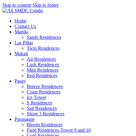
Skip to content
Skip to footer
Home
Contact Us
Manila
Sands Residences
Las Piñas
Twin Residences
Makati
Air Residences
Lush Residences
Mint Residences
Red Residences
Pasay
Breeze Residences
Coast Residences
Ice Tower
S Residences
Sail Residences
Shore 3 Residences
Paranaque
Bloom Residences
Field Residences Tower 9 and 10
Gold Residences