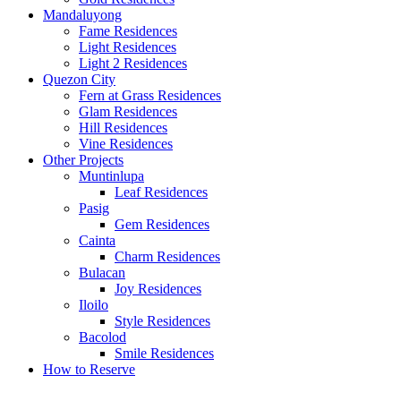
Mandaluyong
Fame Residences
Light Residences
Light 2 Residences
Quezon City
Fern at Grass Residences
Glam Residences
Hill Residences
Vine Residences
Other Projects
Muntinlupa
Leaf Residences
Pasig
Gem Residences
Cainta
Charm Residences
Bulacan
Joy Residences
Iloilo
Style Residences
Bacolod
Smile Residences
How to Reserve