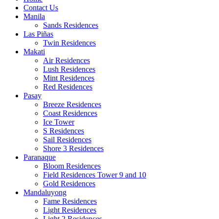
Contact Us
Manila
Sands Residences
Las Piñas
Twin Residences
Makati
Air Residences
Lush Residences
Mint Residences
Red Residences
Pasay
Breeze Residences
Coast Residences
Ice Tower
S Residences
Sail Residences
Shore 3 Residences
Paranaque
Bloom Residences
Field Residences Tower 9 and 10
Gold Residences
Mandaluyong
Fame Residences
Light Residences
Light 2 Residences