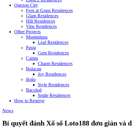
Quezon City
Fern at Grass Residences
Glam Residences
Hill Residences
Vine Residences
Other Projects
Muntinlupa
Leaf Residences
Pasig
Gem Residences
Cainta
Charm Residences
Bulacan
Joy Residences
Iloilo
Style Residences
Bacolod
Smile Residences
How to Reserve
News
Bí quyết đánh Xổ số Loto188 đơn giản và d