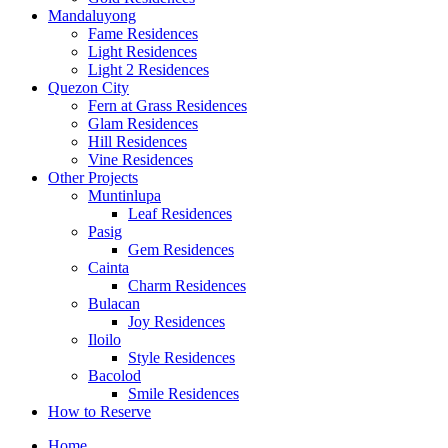
Mandaluyong
Fame Residences
Light Residences
Light 2 Residences
Quezon City
Fern at Grass Residences
Glam Residences
Hill Residences
Vine Residences
Other Projects
Muntinlupa
Leaf Residences
Pasig
Gem Residences
Cainta
Charm Residences
Bulacan
Joy Residences
Iloilo
Style Residences
Bacolod
Smile Residences
How to Reserve
Home