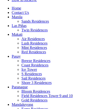
Home
Contact Us
Manila
Sands Residences
Las Piñas
Twin Residences
Makati
Air Residences
Lush Residences
Mint Residences
Red Residences
Pasay
Breeze Residences
Coast Residences
Ice Tower
S Residences
Sail Residences
Shore 3 Residences
Paranaque
Bloom Residences
Field Residences Tower 9 and 10
Gold Residences
Mandaluyong
Fame Residences