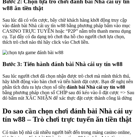
Bước 2: Chọn tựa trò chơi đánh bài Nhà cái uy tín
w88 ăn tiền thật
Sau lúc đã có vốn cược, bây chừ khách hàng khởi động truy cập
vào đánh bài Nhà cái uy tín w88 bằng phương pháp bấm vào mục
CASINO TRỰC TUYẾN hoặc “P2P” nằm trên thanh menu dụng
cụ. Tại đây có đa dạng trò chơi tha hồ cho người chơi lựa chọn,
thích trò chơi nào thì hãy click vào Chơi liền.
Bước 3: Tiến hành đánh bài Nhà cái uy tín w88
Sau lúc người chơi đã chọn nhận được trò chơi mà mình thích thú,
hãy khởi động vào bàn chơi và tiến hành đặt cược. Bạn đề nghị nên
phân tích đưa ra lựa chọn số tiền
đánh bài Nhà cái uy tín w88
bằng phương pháp chọn số CHÍP sau đó kéo vào ô đặt cược => Sau
đó bấm nút XÁC NHẬN để xác thực đặt cược thành công là dừng
Do sao cần chọn chơi đánh bài Nhà cái uy
tín w88 – Trò chơi trực tuyến ăn tiền thật
Có toàn bộ nhà cái nhiều người biết đến trong mảng casino online,