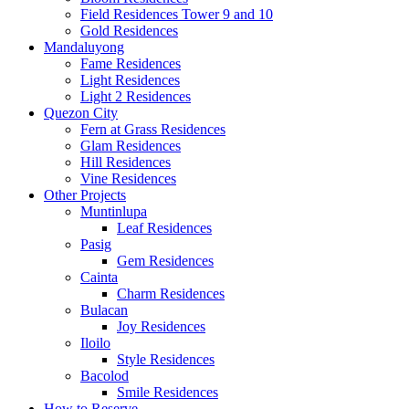
Field Residences Tower 9 and 10
Gold Residences
Mandaluyong
Fame Residences
Light Residences
Light 2 Residences
Quezon City
Fern at Grass Residences
Glam Residences
Hill Residences
Vine Residences
Other Projects
Muntinlupa
Leaf Residences
Pasig
Gem Residences
Cainta
Charm Residences
Bulacan
Joy Residences
Iloilo
Style Residences
Bacolod
Smile Residences
How to Reserve