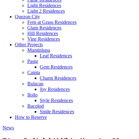
Light Residences
Light 2 Residences
Quezon City
Fern at Grass Residences
Glam Residences
Hill Residences
Vine Residences
Other Projects
Muntinlupa
Leaf Residences
Pasig
Gem Residences
Cainta
Charm Residences
Bulacan
Joy Residences
Iloilo
Style Residences
Bacolod
Smile Residences
How to Reserve
News