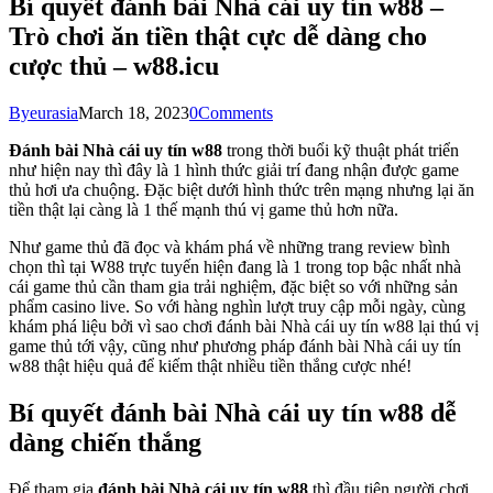
Bí quyết đánh bài Nhà cái uy tín w88 –
Trò chơi ăn tiền thật cực dễ dàng cho
cược thủ – w88.icu
By
eurasia
March 18, 2023
0
Comments
Đánh bài Nhà cái uy tín w88
trong thời buổi kỹ thuật phát triển
như hiện nay thì đây là 1 hình thức giải trí đang nhận được game
thủ hơi ưa chuộng. Đặc biệt dưới hình thức trên mạng nhưng lại ăn
tiền thật lại càng là 1 thế mạnh thú vị game thủ hơn nữa.
Như game thủ đã đọc và khám phá về những trang review bình
chọn thì tại W88 trực tuyến hiện đang là 1 trong top bậc nhất nhà
cái game thủ cần tham gia trải nghiệm, đặc biệt so với những sản
phẩm casino live. So với hàng nghìn lượt truy cập mỗi ngày, cùng
khám phá liệu bởi vì sao chơi đánh bài Nhà cái uy tín w88 lại thú vị
game thủ tới vậy, cũng như phương pháp đánh bài Nhà cái uy tín
w88 thật hiệu quả để kiếm thật nhiều tiền thắng cược nhé!
Bí quyết đánh bài Nhà cái uy tín w88 dễ
dàng chiến thắng
Để tham gia
đánh bài Nhà cái uy tín w88
thì đầu tiên người chơi