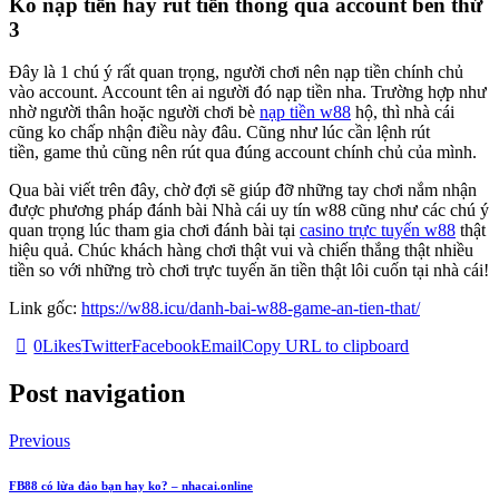
Ko nạp tiền hay rút tiền thông qua account bên thứ
3
Đây là 1 chú ý rất quan trọng, người chơi nên nạp tiền chính chủ
vào account. Account tên ai người đó nạp tiền nha. Trường hợp như
nhờ người thân hoặc người chơi bè
nạp tiền w88
hộ, thì nhà cái
cũng ko chấp nhận điều này đâu. Cũng như lúc cần lệnh rút
tiền, game thủ cũng nên rút qua đúng account chính chủ của mình.
Qua bài viết trên đây, chờ đợi sẽ giúp đỡ những tay chơi nắm nhận
được phương pháp đánh bài Nhà cái uy tín w88 cũng như các chú ý
quan trọng lúc tham gia chơi đánh bài tại
casino trực tuyến w88
thật
hiệu quả. Chúc khách hàng chơi thật vui và chiến thắng thật nhiều
tiền so với những trò chơi trực tuyến ăn tiền thật lôi cuốn tại nhà cái!
Link gốc:
https://w88.icu/danh-bai-w88-game-an-tien-that/
0
Likes
Twitter
Facebook
Email
Copy URL to clipboard
Post navigation
Previous
FB88 có lừa đảo bạn hay ko? – nhacai.online