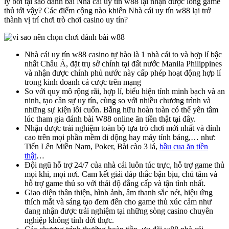
lý bởi tại sao đánh bài Nhà cái uy tín w88 lại nhận được lòng game
thủ tới vậy? Các điểm cộng nào khiến Nhà cái uy tín w88 lại trở
thành vị trí chơi trò chơi casino uy tín?
Nhà cái uy tín w88 casino tự hào là 1 nhà cái to và hợp lí bậc
nhất Châu Á, đặt trụ sở chính tại đất nước Manila Philippines
và nhận được chính phủ nước này cấp phép hoạt động hợp lí
trong kinh doanh cá cược trên mạng
So với quy mô rộng rãi, hợp lí, biểu hiện tính minh bạch và an
ninh, tạo cần sự uy tín, cùng so với nhiều chương trình và
những sự kiện lôi cuốn. Bằng hữu hoàn toàn có thể yên tâm
lúc tham gia đánh bài W88 online ăn tiền thật tại đây.
Nhận được trải nghiệm toàn bộ tựa trò chơi mới nhất và đỉnh
cao trên mọi phần mềm di dộng hay máy tính bảng,… như:
Tiến Lên Miền Nam, Poker, Bài cào 3 lá,
bầu cua ăn tiền
thật
…
Đội ngũ hỗ trợ 24/7 của nhà cái luôn túc trực, hỗ trợ game thủ
mọi khi, mọi nơi. Cam kết giải đáp thắc bận bịu, chú tâm và
hỗ trợ game thủ so với thái độ đẳng cấp và tận tình nhất.
Giao diện thân thiện, hình ảnh, âm thanh sắc nét, hiệu ứng
thích mắt và sáng tạo đem đến cho game thủ xúc cảm như
đang nhận được trải nghiệm tại những sòng casino chuyên
nghiệp không tính đời thực.