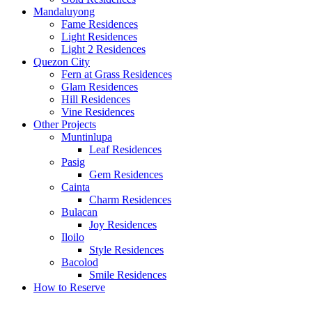
Mandaluyong
Fame Residences
Light Residences
Light 2 Residences
Quezon City
Fern at Grass Residences
Glam Residences
Hill Residences
Vine Residences
Other Projects
Muntinlupa
Leaf Residences
Pasig
Gem Residences
Cainta
Charm Residences
Bulacan
Joy Residences
Iloilo
Style Residences
Bacolod
Smile Residences
How to Reserve