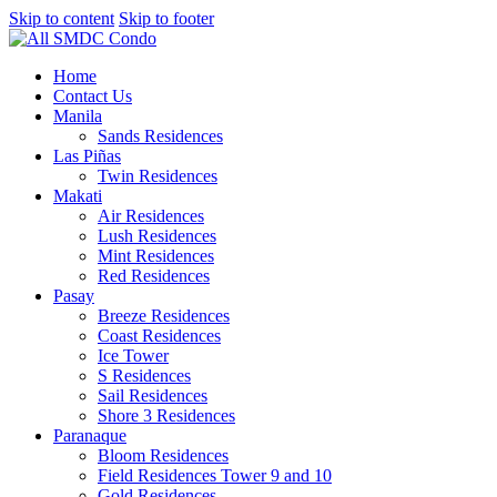
Skip to content
Skip to footer
Home
Contact Us
Manila
Sands Residences
Las Piñas
Twin Residences
Makati
Air Residences
Lush Residences
Mint Residences
Red Residences
Pasay
Breeze Residences
Coast Residences
Ice Tower
S Residences
Sail Residences
Shore 3 Residences
Paranaque
Bloom Residences
Field Residences Tower 9 and 10
Gold Residences