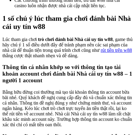
Các chương trình thưởng hoàn tiền, ưu đãi w88 nhà cái
casino luôn nhận được nhà cái cập nhật liên tục.
1 số chú ý lúc tham gia chơi đánh bài Nhà
cái uy tín w88
Lúc tham gia chơi
trò chơi
đánh bài Nhà cái uy tín w88
, game thủ
hãy chú ý 1 số điều dưới đây để tránh phạm nên các sai phạm của
nhà cái để thuận tiện trong quá trình chơi cũng như
rút tiền trên w88
thắng cược thật nhanh nhẹn và dễ dàng.
Thông tin cá nhân khớp so với thông tin tạo tài
khoản account chơi đánh bài Nhà cái uy tín w88 – 1
người 1 account
Bằng hữu đừng coi thường mà tạo tài khoản thông tin account bừa
bãi nhé. Quý khách đề nghị cung cấp đầy đủ và chuẩn xác thông tin
cá nhân. Thông tin đề nghị đúng y như chứng minh thư, và account
ngân hàng. Kẻo lúc chơi trò chơi trực tuyến ăn tiền thật rồi, lại ko
thể rút tiền về account nhé. Nhà cái Nhà cái uy tín w88 làm rất chặt
khâu xác minh account này. Trường hợp thông tin account ko chuẩn
xác thì chỉ có mất tiền oan thôi.