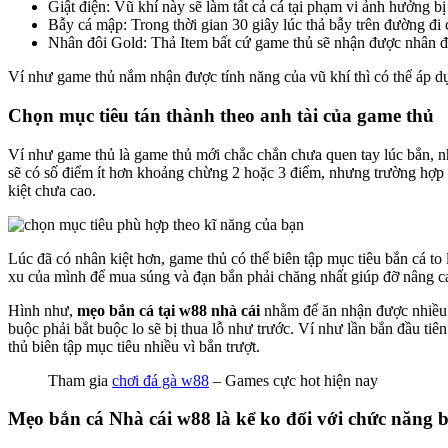
Giật điện: Vũ khí này sẽ làm tất cả cá tại phạm vi ảnh hưởng bị 
Bẫy cá mập: Trong thời gian 30 giây lúc thả bẫy trên đường đi 
Nhân đôi Gold: Thả Item bất cứ game thủ sẽ nhận được nhân đô
Ví như game thủ nắm nhận được tính năng của vũ khí thì có thể áp dụ
Chọn mục tiêu tán thành theo anh tài của game thủ
Ví như game thủ là game thủ mới chắc chắn chưa quen tay lúc bắn, 
sẽ có số điểm ít hơn khoảng chừng 2 hoặc 3 điểm, nhưng trường hợp g
kiệt chưa cao.
Lúc đã có nhân kiệt hơn, game thủ có thể biên tập mục tiêu bắn cá t
xu của mình để mua súng và đạn bắn phải chăng nhất giúp đỡ nâng ca
Hình như,
mẹo bắn cá tại w88 nhà cái
nhằm để ăn nhận được nhiều t
buộc phải bắt buộc lo sẽ bị thua lỗ như trước. Ví như lần bắn đầu t
thủ biên tập mục tiêu nhiều vì bắn trượt.
Tham gia
chơi đá gà w88
– Games cực hot hiện nay
Mẹo bắn cá Nhà cái w88 là kể ko đối với chức năng 