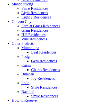
Mandaluyong
Fame Residences
Light Residences
Light 2 Residences
Quezon City
Fern at Grass Residences
Glam Residences
Hill Residences
Vine Residences
Other Projects
Muntinlupa
Leaf Residences
Pasig
Gem Residences
Cainta
Charm Residences
Bulacan
Joy Residences
Iloilo
Style Residences
Bacolod
Smile Residences
How to Reserve