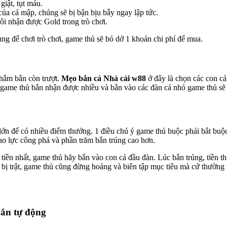
giật, tụt máu.
của cá mập, chúng sẽ bị bận bịu bẫy ngay lập tức.
i nhận được Gold trong trò chơi.
ng để chơi trò chơi, game thủ sẽ bỏ dở 1 khoản chi phí để mua.
nhắm bắn còn trượt.
Mẹo bắn cá Nhà cái w88
ở đây là chọn các con cá
ame thủ bắn nhận được nhiều và bắn vào các đàn cá nhỏ game thủ sẽ ko
o lớn để có nhiều điểm thưởng. 1 điều chú ý game thủ buộc phải bắt b
o lực công phá và phần trăm bắn trúng cao hơn.
iền nhất, game thủ hãy bắn vào con cá đầu đàn. Lúc bắn trúng, tiền t
iên bị trật, game thủ cũng đừng hoảng và biên tập mục tiêu mà cứ thườ
bắn tự động