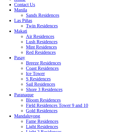
Contact Us
Manila
Sands Residences
Las Piñas
Twin Residences
Makati
Air Residences
Lush Residences
Mint Residences
Red Residences
Pasay
Breeze Residences
Coast Residences
Ice Tower
S Residences
Sail Residences
Shore 3 Residences
Paranaque
Bloom Residences
Field Residences Tower 9 and 10
Gold Residences
Mandaluyong
Fame Residences
Light Residences
Light 2 Residences