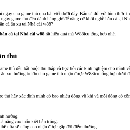
í ngay cho game thủ qua bài viết dưới đây. Bắn cá đối với hình thức 
ngày game thủ đều dành hàng giờ để nâng cừ khôi nghề bắn cá tại Nhà 
ắn cá ăn xu tại Nhà cái w88?
bắn cá tại Nhà cái w88
rất hiệu quả mà W88icu tổng hợp nhé.
ân thủ
game thủ đều bắt buộc thu thập và học hỏi các kinh nghiệm cho mình và
m ăn xu thưởng to lớn cho game thủ nhận được W88icu tổng hợp dưới đ
e thủ hãy xác định mình có bao nhiêu dòng vũ khí và mỗi dòng có côn
 ảnh hưởng.
á nâng cao tuấn kiệt bắn trúng.
n thế nữa sẽ nâng cao nhận được gấp đôi điểm thưởng.