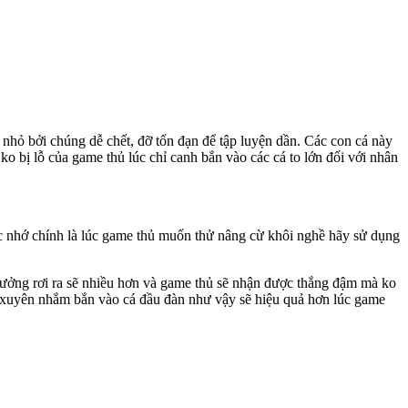
 nhỏ bởi chúng dễ chết, đỡ tốn đạn để tập luyện dần. Các con cá này
 bị lỗ của game thủ lúc chỉ canh bắn vào các cá to lớn đối với nhân
uộc nhớ chính là lúc game thủ muốn thử nâng cừ khôi nghề hãy sử dụng
hưởng rơi ra sẽ nhiều hơn và game thủ sẽ nhận được thắng đậm mà ko
ng xuyên nhắm bắn vào cá đầu đàn như vậy sẽ hiệu quả hơn lúc game