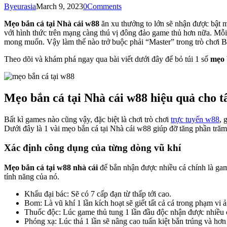
By
eurasia
March 9, 2023
0
Comments
Mẹo bắn cá tại Nhà cái w88
ăn xu thưởng to lớn sẽ nhận được bật m
với hình thức trên mạng càng thú vị đông đảo game thủ hơn nữa. Mỗi 
mong muốn. Vậy làm thế nào trở buộc phải “Master” trong trò chơi B
Theo dõi và khám phá ngay qua bài viết dưới đây để bỏ túi 1 số
mẹo 
Mẹo bắn cá tại Nhà cái w88 hiệu quả cho t
Bất kì games nào cũng vậy, đặc biệt là chơi trò chơi
trực tuyến w88
, 
Dưới đây là 1 vài mẹo bắn cá tại Nhà cái w88 giúp đỡ tăng phần tră
Xác định công dụng của từng dòng vũ khí
Mẹo bắn cá tại w88 nhà cái
để bắn nhận được nhiều cá chính là gam
tính năng của nó.
Khẩu đại bác: Sẽ có 7 cấp đạn từ thấp tới cao.
Bom: Là vũ khí 1 lần kích hoạt sẽ giết tất cả cá trong phạm vi
Thuốc độc: Lúc game thủ tung 1 lần đầu độc nhận được nhiều c
Phóng xạ: Lúc thả 1 lần sẽ nâng cao tuấn kiệt bắn trúng và hơ