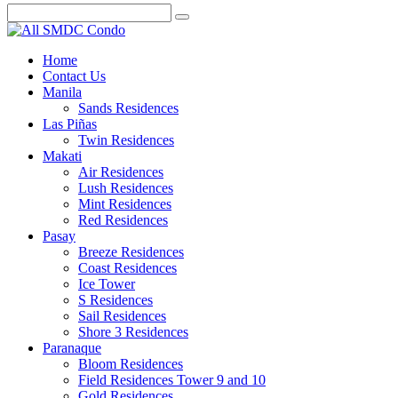
Home
Contact Us
Manila
Sands Residences
Las Piñas
Twin Residences
Makati
Air Residences
Lush Residences
Mint Residences
Red Residences
Pasay
Breeze Residences
Coast Residences
Ice Tower
S Residences
Sail Residences
Shore 3 Residences
Paranaque
Bloom Residences
Field Residences Tower 9 and 10
Gold Residences