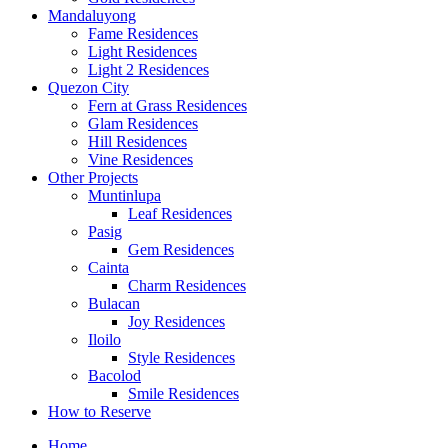
Mandaluyong
Fame Residences
Light Residences
Light 2 Residences
Quezon City
Fern at Grass Residences
Glam Residences
Hill Residences
Vine Residences
Other Projects
Muntinlupa
Leaf Residences
Pasig
Gem Residences
Cainta
Charm Residences
Bulacan
Joy Residences
Iloilo
Style Residences
Bacolod
Smile Residences
How to Reserve
Home