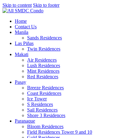
Skip to content
Skip to footer
Home
Contact Us
Manila
Sands Residences
Las Piñas
Twin Residences
Makati
Air Residences
Lush Residences
Mint Residences
Red Residences
Pasay
Breeze Residences
Coast Residences
Ice Tower
S Residences
Sail Residences
Shore 3 Residences
Paranaque
Bloom Residences
Field Residences Tower 9 and 10
Gold Residences