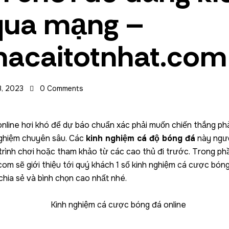
 qua mạng –
hacaitotnhat.com
8, 2023
0
Comments
line hơi khó để dự báo chuẩn xác phải muốn chiến thắng phả
nghiệm chuyên sâu. Các
kinh nghiệm cá độ bóng đá
này ngườ
trình chơi hoặc tham khảo từ các cao thủ đi trước. Trong ph
om sẽ giới thiệu tới quý khách 1 số kinh nghiệm cá cược bón
hia sẻ và bình chọn cao nhất nhé.