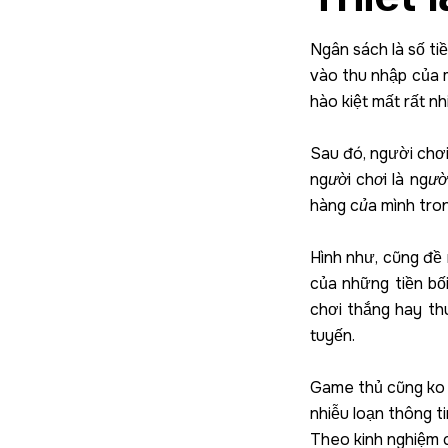
Ngân sách là số ti
vào thu nhập của m
hào kiệt mất rất nhi
Sau đó, người chơi
người chơi là ngườ
hàng của mình tron
Hình như, cũng đề 
của những tiền bối
chơi thắng hay th
tuyến
.
Game thủ cũng ko p
nhiễu loạn thông t
Theo kinh nghiệm c