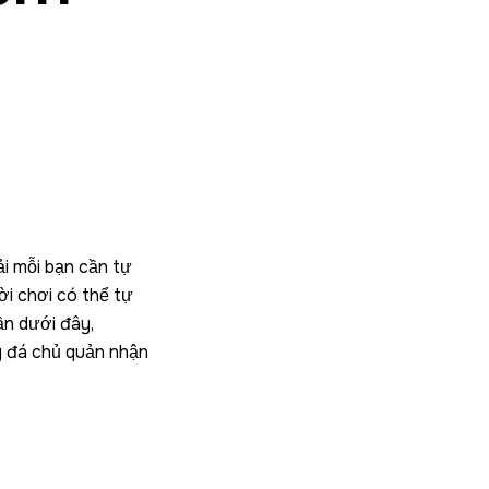
i mỗi bạn cần tự
i chơi có thể tự
ần dưới đây,
g đá chủ quản nhận