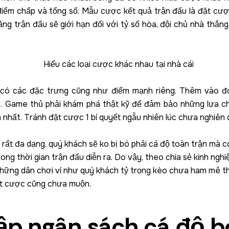
 điểm chấp và tổng số. Mẫu cược kết quả trận đấu là đặt cư
ng trận đấu sẽ giới hạn đối với tỷ số hòa, đội chủ nhà thắn
có các đặc trưng cũng như điểm mạnh riêng. Thêm vào đó
. Game thủ phải khám phá thật kỹ để đảm bảo những lựa c
h nhất. Tránh đặt cược 1 bí quyết ngẫu nhiên lúc chưa nghiên 
ất đa dạng, quý khách sẽ ko bị bó phải cá độ toàn trận mà c
ng thời gian trận đấu diễn ra. Do vậy, theo chia sẻ kinh ng
hững dân chơi ví như quý khách tỷ trọng kèo chưa ham mê th
ặt cược cũng chưa muộn.
lập ngân sách cá độ 