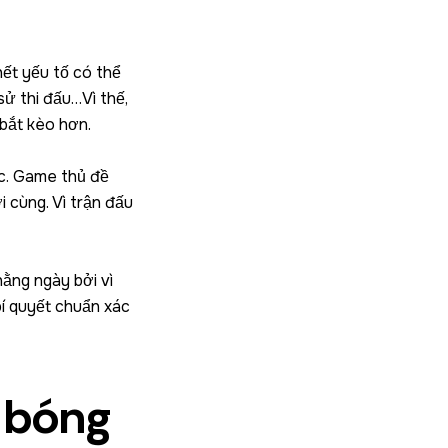
hết yếu tố có thể
sử thi đấu…Vì thế,
 bắt kèo hơn.
ác. Game thủ đề
i cùng. Vì trận đấu
hằng ngày bởi vì
í quyết chuẩn xác
 bóng