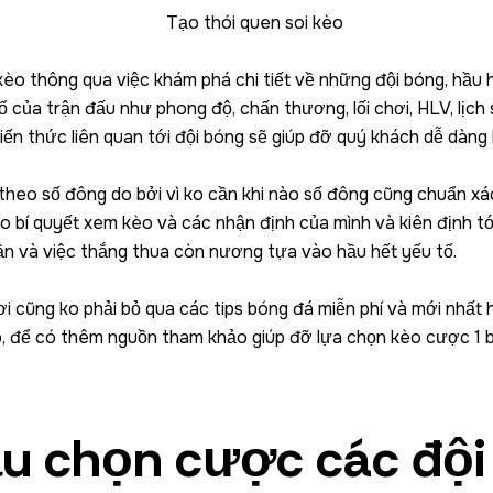
èo thông qua việc khám phá chi tiết về những đội bóng, hầu 
ố của trận đấu như phong độ, chấn thương, lối chơi, HLV, lịch 
iến thức liên quan tới đội bóng sẽ giúp đỡ quý khách dễ dàng
theo số đông do bởi vì ko cần khi nào số đông cũng chuẩn x
ào bí quyết xem kèo và các nhận định của mình và kiên định tớ
ần và việc thắng thua còn nương tựa vào hầu hết yếu tố.
i cũng ko phải bỏ qua các tips bóng đá miễn phí và mới nhất 
p, để có thêm nguồn tham khảo giúp đỡ lựa chọn kèo cược 1 b
ầu chọn cược các đội