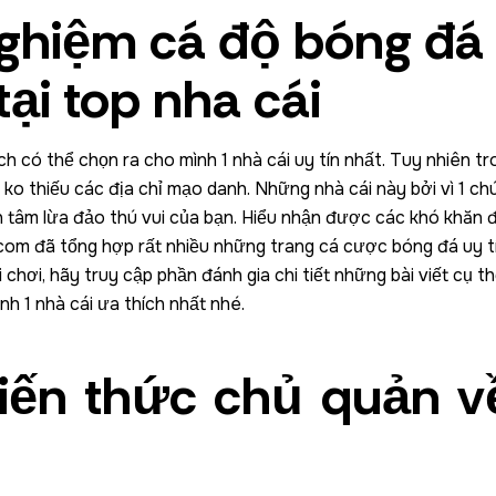
ghiệm cá độ bóng đá
tại top nha cái
ch có thể chọn ra cho mình 1
nhà cái uy tín
nhất. Tuy nhiên tr
 ko thiếu các địa chỉ mạo danh. Những nhà cái này bởi vì 1 ch
 tâm lừa đảo thú vui của bạn. Hiểu nhận được các khó khăn đ
com đã tổng hợp rất nhiều những
trang cá cược bóng đá
uy t
 chơi, hãy truy cập phần đánh gia chi tiết những bài viết cụ t
nh 1 nhà cái ưa thích nhất nhé.
iến ​​thức chủ quản 