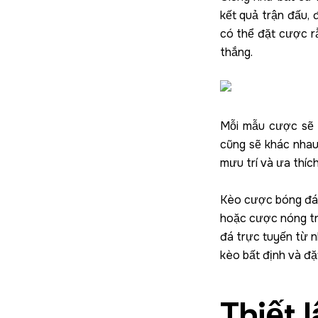
kết quả trận đấu,
có thể đặt cược rằ
thắng.
Mỗi mẫu cược sẽ 
cũng sẽ khác nhau
mưu trí và ưa thíc
Kèo cược bóng đá r
hoặc cược nóng tro
đá trực tuyến từ n
kèo bất định và đ
Thiết 