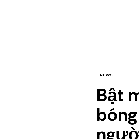
Home
Contact Us
Manila
NEWS
Bật m
Las Piñas
bóng
Makati
ngườ