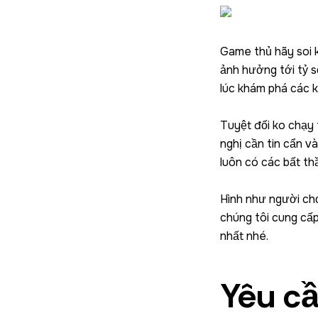
Game thủ hãy soi k
ảnh hưởng tới tỷ s
lúc khám phá các k
Tuyệt đối ko chạy 
nghị cần tin cẩn v
luôn có các bất th
Hình như người chơ
chúng tôi cung cấ
nhất nhé.
Yêu c