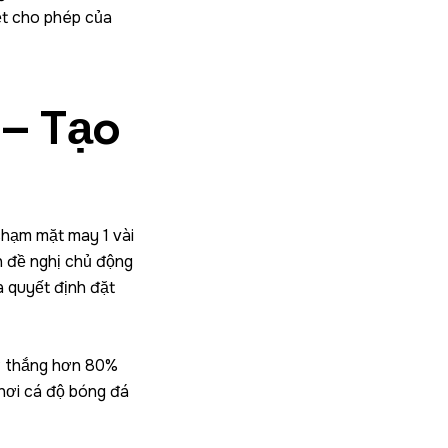
iệt cho phép của
 – Tạo
chạm mặt may 1 vài
ch đề nghị chủ động
a quyết định đặt
đỡ thắng hơn 80%
chơi cá độ bóng đá