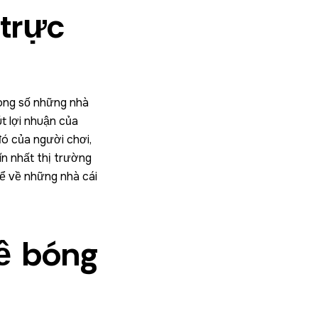
 trực
ong số những nhà
út lợi nhuận của
ó của người chơi,
ín nhất thị trường
hể về những nhà cái
về bóng