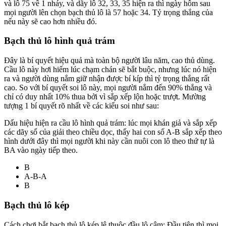
và lô 75 về 1 nháy, và dãy lô 32, 33, 35 hiện ra thì ngày hôm sau
mọi người lên chọn bạch thủ lô là 57 hoặc 34. Tỷ trọng thắng của
nếu này sẽ cao hơn nhiều đó.
Bạch thủ lô hình quả trám
Đây là bí quyết hiệu quả mà toàn bộ người lâu năm, cao thủ dùng.
Cầu lô này hơi hiếm lúc chạm chán sẽ bắt buộc, nhưng lúc nó hiện
ra và người dùng nắm giữ nhận được bí kíp thì tỷ trọng thắng rất
cao. So với bí quyết soi lô này, mọi người nắm đến 90% thắng và
chỉ có duy nhất 10% thua bởi vì sắp xếp lộn hoặc trượt. Mường
tượng 1 bí quyết rõ nhất về các kiểu soi như sau:
Dấu hiệu hiện ra cầu lô hình quả trám: lúc mọi khán giả và sắp xếp
các dãy số của giải theo chiều dọc, thấy hai con số A-B sắp xếp theo
hình dưới đây thì mọi người khi này cần nuôi con lô theo thứ tự là
BA vào ngày tiếp theo.
B
A-B-A
B
Bạch thủ lô kép
Cách chơi bắt bạch thủ lô kép lệ thuộc đầu lô câm: Đầu tiên thì mọi