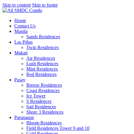
Skip to content
Skip to footer
Home
Contact Us
Manila
Sands Residences
Las Piñas
Twin Residences
Makati
Air Residences
Lush Residences
Mint Residences
Red Residences
Pasay
Breeze Residences
Coast Residences
Ice Tower
S Residences
Sail Residences
Shore 3 Residences
Paranaque
Bloom Residences
Field Residences Tower 9 and 10
Gold Residences