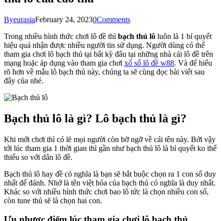
By
eurasia
February 24, 2023
0
Comments
Trong nhiều hình thức chơi lô đề thì
bạch thủ lô
luôn là 1 bí quyết
hiệu quả nhận được nhiều người tin sử dụng. Người dùng có thể
tham gia chơi lô bạch thủ tại bất kỳ đâu tại những nhà cái lô đề trên
mạng hoặc áp dụng vào tham gia chơi
xổ số lô đề w88
. Và để hiểu
rõ hơn về mẫu lô bạch thủ này, chúng ta sẽ cùng đọc bài viết sau
đây của nhé.
Bạch thủ lô là gì? Lô bạch thủ là gì?
Khi mới chơi thì có lẽ mọi người còn bỡ ngỡ về cái tên này. Bởi vậy
tới lúc tham gia 1 thời gian thì gần như bạch thủ lô là bí quyết ko thể
thiếu so với dân lô đề.
Bạch thủ lô hay đề có nghĩa là bạn sẽ bắt buộc chọn ra 1 con số duy
nhất để đánh. Nhớ là tên việt hóa của bạch thủ có nghĩa là duy nhất.
Khác so với nhiều hình thức chơi bao lô tức là chọn nhiều con số,
còn tune thủ sẽ là chọn hai con.
Ưu nhược điểm lúc tham gia chơi lô bạch thủ