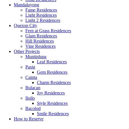
Mandaluyong
Fame Residences
Light Residences
Light 2 Residences
Quezon City
Fern at Grass Residences
Glam Residences
Hill Residences
Vine Residences
Other Projects
Muntinlupa
Leaf Residences
Pasig
Gem Residences
Cainta
Charm Residences
Bulacan
Joy Residences
Iloilo
Style Residences
Bacolod
Smile Residences
How to Reserve