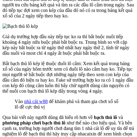
người tra cứu bảng kết quả và tìm ra các đầu lô câm trong ngày. Sau
đó tiếp tục đợi xem con kép của đầu đó nó có ra trong bảng kết quả
xổ số của 2 ngày tiếp theo hay ko.
Giả dụ trường hợp đầu này tiếp tục ko ra thì bắt buộc nuôi tiếp
khoảng 4 ngày nữa buộc phải bắt buộc ra. Trung bình so với cặp
kép này bắt buộc ra từ ngày thứ nhất hay ngày thứ 2, tính từ ngày
đầu nuôi và most chỉ 4 ngày ắt buộc phải bắt buộc ra.
Bắt bạch thủ lô kép lệ thuộc đuôi lô câm: Xem kết quả trong bảng
xổ số của ngày hôm trước xem có đuôi lô nào câm hay ko. Tiếp tục
mọi người sẽ bắt buộc đợi những ngày tiếp theo xem con kép của
đầu câm đó hiện ra hay ko. Fake sử trường hợp ko ra có 1 ngày đầu
con kép đó cũng câm luôn thì bây chừ người dùng căn nguyên có
thể nuôi con bạch thủ lô kép đấy trong vòng 4 ngày.
Vào
nhà cái w88
để khám phá và tham gia chơi xổ số
lô đề cực thú vị
Qua bài viết này người dùng đã hiểu rõ hơn về
bạch thủ lô
và
phương pháp chơi bạch thủ lô
như thế nào cho hiệu quả. Và bên
cạnh ra, trường hợp người chơi đang tìm 1 nhà cái lô đề uy tín để trả
nghiệm lô đề bạch thủ thì hãy truy cập nhacaixin để xem bình chọn