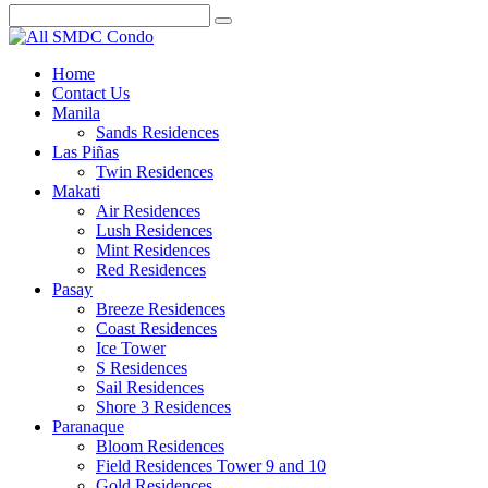
Home
Contact Us
Manila
Sands Residences
Las Piñas
Twin Residences
Makati
Air Residences
Lush Residences
Mint Residences
Red Residences
Pasay
Breeze Residences
Coast Residences
Ice Tower
S Residences
Sail Residences
Shore 3 Residences
Paranaque
Bloom Residences
Field Residences Tower 9 and 10
Gold Residences