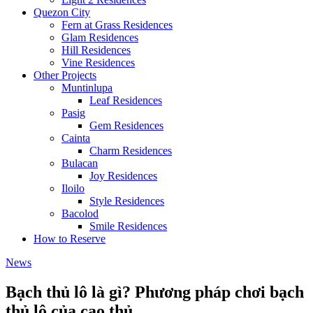
Quezon City
Fern at Grass Residences
Glam Residences
Hill Residences
Vine Residences
Other Projects
Muntinlupa
Leaf Residences
Pasig
Gem Residences
Cainta
Charm Residences
Bulacan
Joy Residences
Iloilo
Style Residences
Bacolod
Smile Residences
How to Reserve
News
Bạch thủ lô là gì? Phương pháp chơi bạch
thủ lô của cao thủ