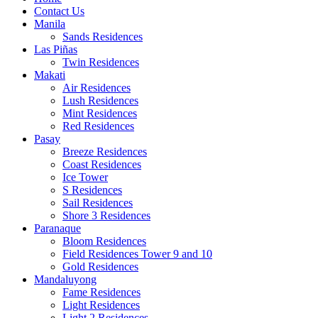
Contact Us
Manila
Sands Residences
Las Piñas
Twin Residences
Makati
Air Residences
Lush Residences
Mint Residences
Red Residences
Pasay
Breeze Residences
Coast Residences
Ice Tower
S Residences
Sail Residences
Shore 3 Residences
Paranaque
Bloom Residences
Field Residences Tower 9 and 10
Gold Residences
Mandaluyong
Fame Residences
Light Residences
Light 2 Residences