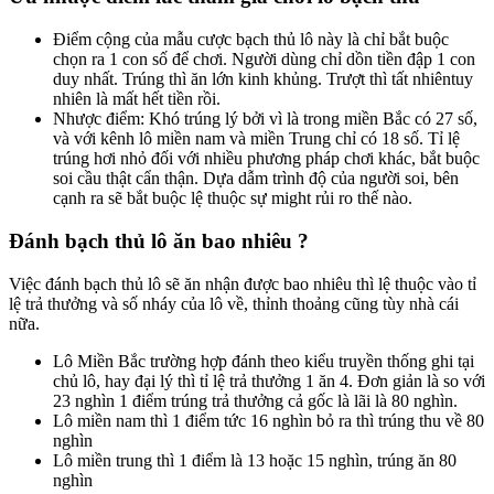
Điểm cộng của mẫu cược bạch thủ lô này là chỉ bắt buộc
chọn ra 1 con số để chơi. Người dùng chỉ dồn tiền đập 1 con
duy nhất. Trúng thì ăn lớn kinh khủng. Trượt thì tất nhiêntuy
nhiên là mất hết tiền rồi.
Nhược điểm: Khó trúng lý bởi vì là trong miền Bắc có 27 số,
và với kênh lô miền nam và miền Trung chỉ có 18 số. Tỉ lệ
trúng hơi nhỏ đối với nhiều phương pháp chơi khác, bắt buộc
soi cầu thật cẩn thận. Dựa dẫm trình độ của người soi, bên
cạnh ra sẽ bắt buộc lệ thuộc sự might rủi ro thế nào.
Đánh bạch thủ lô ăn bao nhiêu ?
Việc đánh bạch thủ lô sẽ ăn nhận được bao nhiêu thì lệ thuộc vào tỉ
lệ trả thưởng và số nháy của lô về, thỉnh thoảng cũng tùy nhà cái
nữa.
Lô Miền Bắc trường hợp đánh theo kiểu truyền thống ghi tại
chủ lô, hay đại lý thì tỉ lệ trả thưởng 1 ăn 4. Đơn giản là so với
23 nghìn 1 điểm trúng trả thưởng cả gốc là lãi là 80 nghìn.
Lô miền nam thì 1 điểm tức 16 nghìn bỏ ra thì trúng thu về 80
nghìn
Lô miền trung thì 1 điểm là 13 hoặc 15 nghìn, trúng ăn 80
nghìn