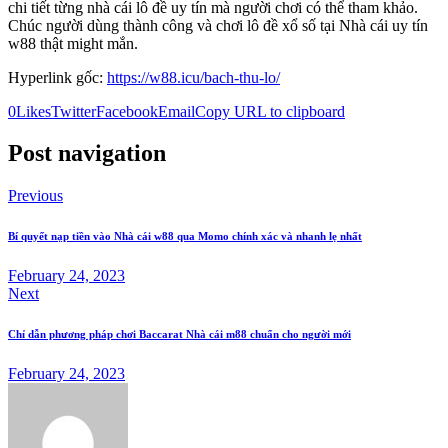
chi tiết từng nhà cái lô đề uy tín mà người chơi có thể tham khảo.
Chúc người dùng thành công và chơi lô đề xổ số tại Nhà cái uy tín
w88 thật might mắn.
Hyperlink gốc:
https://w88.icu/bach-thu-lo/
0
Likes
Twitter
Facebook
Email
Copy URL to clipboard
Post navigation
Previous
Bí quyết nạp tiền vào Nhà cái w88 qua Momo chính xác và nhanh lẹ nhất
February 24, 2023
Next
Chỉ dẫn phương pháp chơi Baccarat Nhà cái m88 chuẩn cho người mới
February 24, 2023