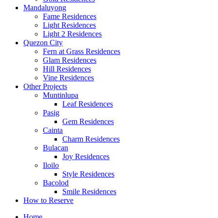
Mandaluyong
Fame Residences
Light Residences
Light 2 Residences
Quezon City
Fern at Grass Residences
Glam Residences
Hill Residences
Vine Residences
Other Projects
Muntinlupa
Leaf Residences
Pasig
Gem Residences
Cainta
Charm Residences
Bulacan
Joy Residences
Iloilo
Style Residences
Bacolod
Smile Residences
How to Reserve
Home